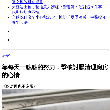
這２種飲料別過量
大豆油出包，豬油意外翻紅？營養師：吃對這１件事，
飽和脂肪也不怕
立秋吃什麼？小心秋老虎！慎防「夏季流感」中醫揭４
養生心法
居家
靠每天一點點的努力，擊破討厭清理廚房
的心情
《廚房再也不麻煩》