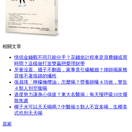
相關文章
情侶金錢觀不同只能分手？花錢坐計程車是浪費錢或買
時間？這樣做打造雙贏戀愛理財學
牙膏沒蓋、襪子不翻面，家事竟引爆離婚？律師揭家務
背後不著痕跡的犧牲
張員瑛「檸檬橄欖油」怎麼喝？營養師曝４功效，警告
４類人別空腹喝
過度努力讓身心俱疲？東大名醫揭：每天慢呼吸10次擺
脫焦慮
椰子水可以天天喝嗎？中醫揭５類人不宜多喝，生椰美
式也別天天喝
居家