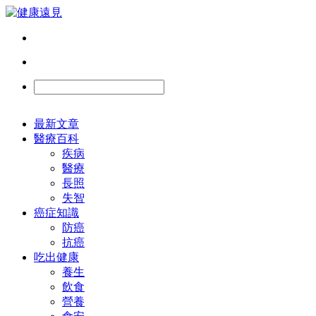
最新文章
醫療百科
疾病
醫療
長照
失智
癌症知識
防癌
抗癌
吃出健康
養生
飲食
營養