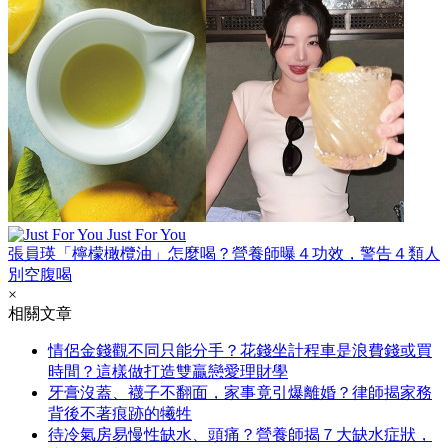
Just For You
張員瑛「檸檬橄欖油」怎麼喝？營養師曝４功效，警告４類人
別空腹喝
×
相關文章
情侶金錢觀不同只能分手？花錢坐計程車是浪費錢或買
時間？這樣做打造雙贏戀愛理財學
牙膏沒蓋、襪子不翻面，家事竟引爆離婚？律師揭家務
背後不著痕跡的犧牲
待冷氣房易慢性缺水、頭痛？營養師揭７大缺水症狀，