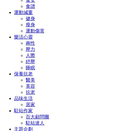
食安
食譜
運動減重
健身
瘦身
運動傷害
樂活心靈
兩性
壓力
人際
紓壓
睡眠
保養抗老
醫美
美容
抗老
品味生活
居家
駐站作家
百大顧問團
駐站達人
主題企劃