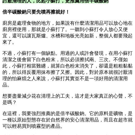
討厭清理的人，比起小蘇打，更推薦用倍半碳酸鈉
倍半碳酸鈉只要先噴再擦就好！
廚房是處理食物的地方，如果說有什麼清潔用品可以放心地在
廚房裡使用，那就是小蘇打了。一聽到小蘇打令人放心又便
宜，還可以讓瓦斯爐、水槽和地板光亮如新，整個人都要飛起
來了。
不過，小蘇打有一個缺點。用過的人或許會發現，在用小蘇打
清潔之後會留下白色粉末，所以必須擦拭兩、三次。不僅如
此，小蘇打相當難纏，就算白色粉末消失了，卻還是粗粗黏黏
的，所以得反覆用抹布擦了又擦。因此，對於原本就很討厭清
理的怕麻煩之人來說，小蘇打其實並不是一項好用的清潔用
品。
想要盡量減少花在清理上的工夫，這才是大家真正的心聲，不
是嗎？
在這裡，我要強烈推薦的是倍半碳酸鈉。它的原料是礦物，是
一種以原始型態存在於自然界的安心清潔用品，而且在超市就
可以輕易買到噴霧型的產品。