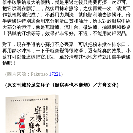
倍半碳酸鈉最大的優點，就是用過之後只需要再擦一次即可。
把它噴灑在髒汙上，然後用抹布擦除，之後再擦一次，清潔工
作就輕鬆地完成了。不必用力刷洗，就能順利地去除髒汙。倍
半碳酸鈉特別適合用來分解蛋白質和油汙，所以對於廚房中絕
大部分的髒汙，像是瓦斯爐、流理台、微波爐、抽風機和餐桌
上黏膩的汙垢等等，效果都非常好。不過，不能用於鋁製品。
對了，現在手邊的小蘇打不必丟棄，可以把粉末撒在排水口，
再用熱水沖掉，一下子就會變得很乾淨，還有除臭的效果。小
蘇打可以像這樣把它用完，至於清理其他地方時就用倍半碳酸
鈉吧！
（圖片來源：Pakutaso
17221
）
（原文刊載於足立洋子《廚房再也不麻煩》／方舟文化）