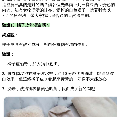
這些資訊真的是對的嗎？請各位先準備下列三樣東西：變色的
內衣、沾有食物汙漬的抹布、髒掉的白色襪子。接著我會以 1
～5 的驗證法，帶大家找出最合適的天然漂白劑。
驗證1〉橘子皮能漂白嗎？
網路說：
橘子皮具有酸性成分，對白色衣物有漂白作用。
驗證：
1. 橘子皮晒乾，加入鍋中煮沸。
2. 將衣物浸泡在橘子皮水裡，約 10 分鐘後再洗清，能達到漂
白效果。但這鍋橘子皮水看起來黃黃的，好像不太能放心。
3. 沒錯，洗清後衣物顏色略黃，反而成了新的問題。