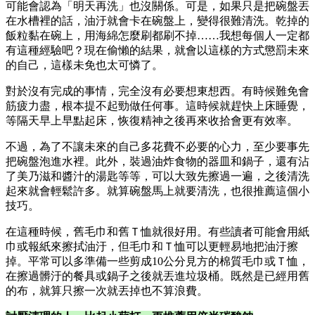
可能會認為「明天再洗」也沒關係。可是，如果只是把碗盤丟
在水槽裡的話，油汙就會卡在碗盤上，變得很難清洗。乾掉的
飯粒黏在碗上，用海綿怎麼刷都刷不掉……我想每個人一定都
有這種經驗吧？現在偷懶的結果，就會以這樣的方式懲罰未來
的自己，這樣未免也太可憐了。
對於沒有完成的事情，完全沒有必要想東想西。有時候難免會
筋疲力盡，根本提不起勁做任何事。這時候就趕快上床睡覺，
等隔天早上早點起床，恢復精神之後再來收拾會更有效率。
不過，為了不讓未來的自己多花費不必要的心力，至少要事先
把碗盤泡進水裡。此外，裝過油炸食物的器皿和鍋子，還有沾
了美乃滋和醬汁的湯匙等等，可以大致先擦過一遍，之後清洗
起來就會輕鬆許多。就算碗盤馬上就要清洗，也很推薦這個小
技巧。
在這種時候，舊毛巾和舊Ｔ恤就很好用。有些讀者可能會用紙
巾或報紙來擦拭油汙，但毛巾和Ｔ恤可以更輕易地把油汙擦
掉。平常可以多準備一些剪成10公分見方的棉質毛巾或Ｔ恤，
在擦過髒汙的餐具或鍋子之後就丟進垃圾桶。既然是已經用舊
的布，就算只擦一次就丟掉也不算浪費。