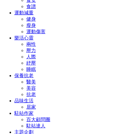
食安
食譜
運動減重
健身
瘦身
運動傷害
樂活心靈
兩性
壓力
人際
紓壓
睡眠
保養抗老
醫美
美容
抗老
品味生活
居家
駐站作家
百大顧問團
駐站達人
主題企劃