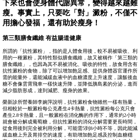
下來也會使身體代謝異常，變得越來越難
瘦。事實上，只要吃「對」澱粉，不僅不
用擔心發福，還有助於瘦身！
第三類膳食纖維 有益腸道健康
所謂的「抗性澱粉」，指的是人體食用後，較不易被吸收、利
用的一種澱粉，其特性類似膳食纖維，故又被稱作「第三類的
膳食纖維」，也因為其不易被消化、吸收的特性，故食用含有
抗性澱粉的食物，除了可以增加飽足感、提供身體器官運作所
需的能量外，還能減緩血液中的血糖濃度上升速度，讓飯後血
糖不會像雲霄飛車一樣快速升降，並降低胰島素的分泌，進而
減少脂肪形成，達到減肥、瘦身的效果。
榮新診所營養師李婉萍說明，抗性澱粉食物雖然一樣有熱量，
但相較於一般澱粉每公克產生4卡熱量，抗性澱粉每公克只會
產生2.8卡熱量，且一般澱粉在消化酶的作用下，通常約2小時
就會被分解成葡萄糖，但抗性澱粉的消化分解需要更長時間，
從食用後到完全被利用分解，可能需5到8小時不等，因此能減
緩血糖上升及胃排空的速度，有助增加飽足感及控制血糖穩