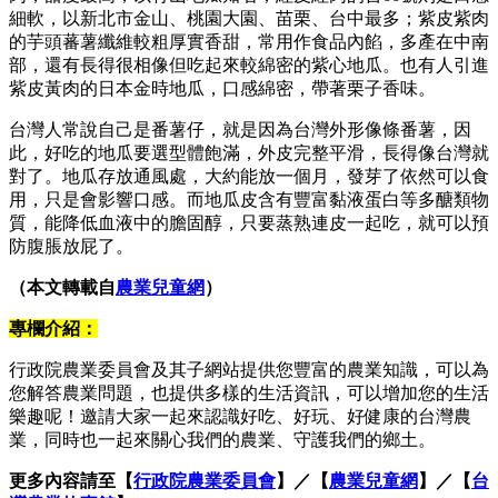
細軟，以新北市金山、桃園大園、苗栗、台中最多；紫皮紫肉
的芋頭蕃薯纖維較粗厚實香甜，常用作食品內餡，多產在中南
部，還有長得很相像但吃起來較綿密的紫心地瓜。也有人引進
紫皮黃肉的日本金時地瓜，口感綿密，帶著栗子香味。
台灣人常說自己是番薯仔，就是因為台灣外形像條番薯，因
此，好吃的地瓜要選型體飽滿，外皮完整平滑，長得像台灣就
對了。地瓜存放通風處，大約能放一個月，發芽了依然可以食
用，只是會影響口感。而地瓜皮含有豐富黏液蛋白等多醣類物
質，能降低血液中的膽固醇，只要蒸熟連皮一起吃，就可以預
防腹脹放屁了。
（本文轉載自
農業兒童網
）
專欄介紹：
行政院農業委員會及其子網站提供您豐富的農業知識，可以為
您解答農業問題，也提供多樣的生活資訊，可以增加您的生活
樂趣呢！邀請大家一起來認識好吃、好玩、好健康的台灣農
業，同時也一起來關心我們的農業、守護我們的鄉土。
更多內容請至【
行政院農業委員會
】／【
農業兒童網
】／【
台