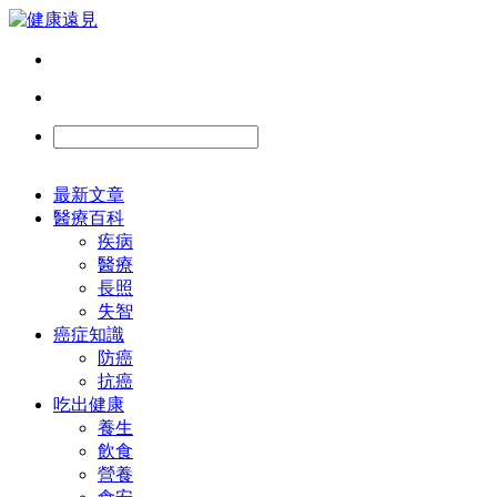
最新文章
醫療百科
疾病
醫療
長照
失智
癌症知識
防癌
抗癌
吃出健康
養生
飲食
營養