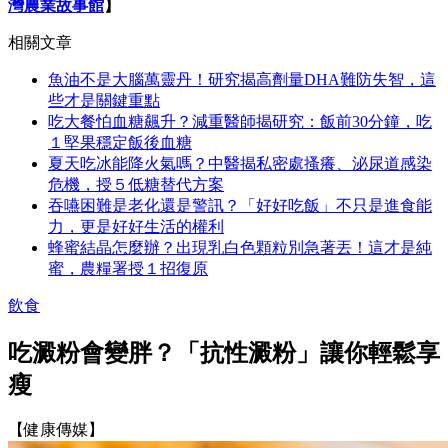
灣農業故事館
】
相關文章
魚油不是大腦萬靈丹！研究揭高劑量DHA難防失智，這
些才是關鍵重點
吃大餐怕血糖飆升？減重醫師揭研究：飯前30分鐘，吃
１堅果穩定飯後血糖
夏天吃冰能降火氣嗎？中醫揭私密處搔癢、泌尿道感染
危機，授５低糖替代方案
吞嚥困難是老化還是警訊？「好好吃飯」不只是進食能
力，更是好好生活的權利
蜂蜜結晶怎麼辦？出現乳白色顆粒別急著丟！這才是純
蜜，農糧署授１招復原
飲食
吃澱粉會變胖？「抗性澱粉」讓你輕鬆享
瘦
【健康傳媒】