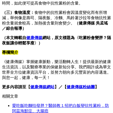
時間，如此便可提高食物中抗性澱粉的含量。
（三）食物溫度：
食物中的抗性澱粉會因溫度變化而有所增
減，舉例像是壽司、隔夜飯、冷麵、馬鈴薯沙拉等食物抗性澱
粉含量就會較高，加熱後含量則會變少。
（健康傳媒 吳孟瑤
／綜合報導）
（本文轉載自
健康傳媒
網站，原文標題為〈吃澱粉會變胖？隔
夜飯讓你輕鬆享瘦〉）
專欄簡介
《健康傳媒》掌握健康脈動，樂活翻轉人生！提供最新的健康
生活資訊，以及醫療專業的保健新知分享。我們期許成為華文
世界全方位健康資訊平台，並努力朝向多元豐富的內容邁進。
與您一起，健康，每一天！
更多內容請至【
健康傳媒網站
】／【
健康傳媒粉絲團
】
相關文章
愛吃飯吃麵怕發胖？醫師教１招把白飯變抗性澱粉，防
阿茲海默症、大腸癌