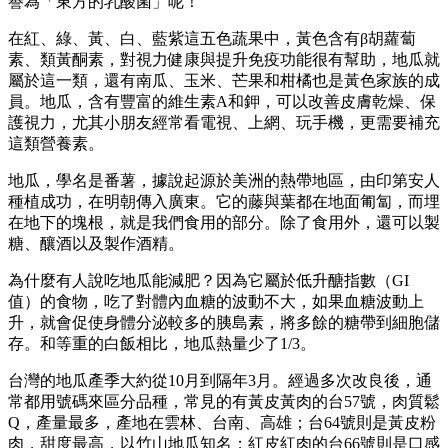
譽為「東方的乳酸菌」呢！
在紅、綠、黃、白、藍紫這五色蔬果中，黃色含有β胡蘿蔔
素、類黃酮素，對視力健康與提升免疫功能很有幫助，地瓜就
屬於這一類，還有南瓜、玉米、芒果和柑橘也是黃色家族的成
員。地瓜，含有豐富的維生素A和鉀，可以改善皮膚乾燥、保
護視力，尤其小朋友經常看電視、上網、玩手機，更需要補充
這類營養素。
地瓜，學名是番薯，據說起源於美洲的熱帶地區，由印第安人
種植成功，在明朝傳入廣東。它的藤與葉都在地面匍匐，而埋
在地下的塊根，就是我們食用的部分。除了食用外，還可以製
糖、釀酒以及製作酒精。
為什麼有人說吃地瓜能減肥？因為它屬於低升醣指數（GI
值）的食物，吃了對體內血糖的波動不大，如果血糖波動上
升，就會促使身體分泌較多的胰島素，將多餘的糖帶到細胞儲
存。和等重的白飯相比，地瓜熱量少了1/3。
台灣的地瓜產季大約從10月到隔年3月。經過多次改良後，通
常都用號碼來區分品種，常見的有黃皮黃肉的台57號，肉質鬆
Q，產量最多，產地在雲林、台南、高雄；台64號則是黃皮粉
肉，甜度最高，以竹山地瓜知名；紅皮紅肉的台66號則是口感