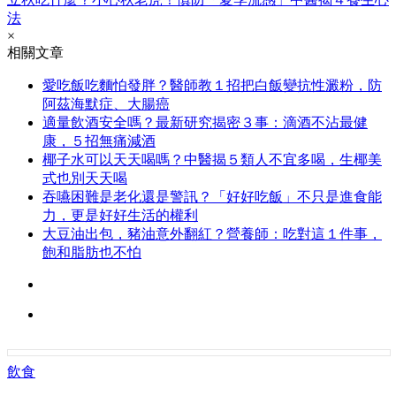
法
×
相關文章
愛吃飯吃麵怕發胖？醫師教１招把白飯變抗性澱粉，防
阿茲海默症、大腸癌
適量飲酒安全嗎？最新研究揭密３事：滴酒不沾最健
康，５招無痛減酒
椰子水可以天天喝嗎？中醫揭５類人不宜多喝，生椰美
式也別天天喝
吞嚥困難是老化還是警訊？「好好吃飯」不只是進食能
力，更是好好生活的權利
大豆油出包，豬油意外翻紅？營養師：吃對這１件事，
飽和脂肪也不怕
飲食