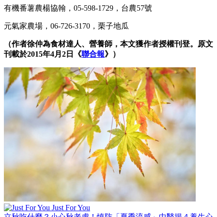
有機番薯農楊協翰，05-598-1729，台農57號
元氣家農場，06-726-3170，栗子地瓜
（作者徐仲為食材達人、營養師，本文獲作者授權刊登。原文
刊載於2015年4月2日《
聯合報
》）
Just For You
立秋吃什麼？小心秋老虎！慎防「夏季流感」中醫揭４養生心