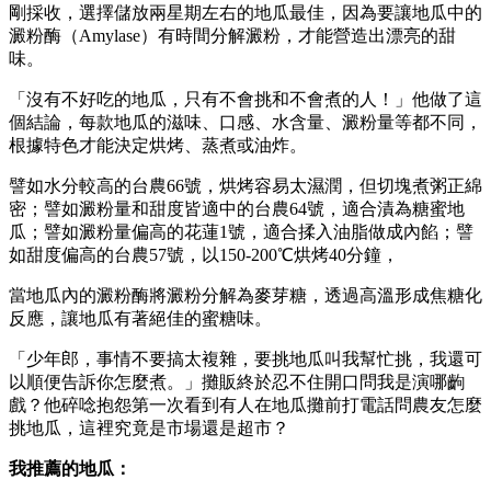
剛採收，選擇儲放兩星期左右的地瓜最佳，因為要讓地瓜中的
澱粉酶（Amylase）有時間分解澱粉，才能營造出漂亮的甜
味。
「沒有不好吃的地瓜，只有不會挑和不會煮的人！」他做了這
個結論，每款地瓜的滋味、口感、水含量、澱粉量等都不同，
根據特色才能決定烘烤、蒸煮或油炸。
譬如水分較高的台農66號，烘烤容易太濕潤，但切塊煮粥正綿
密；譬如澱粉量和甜度皆適中的台農64號，適合漬為糖蜜地
瓜；譬如澱粉量偏高的花蓮1號，適合揉入油脂做成內餡；譬
如甜度偏高的台農57號，以150-200℃烘烤40分鐘，
當地瓜內的澱粉酶將澱粉分解為麥芽糖，透過高溫形成焦糖化
反應，讓地瓜有著絕佳的蜜糖味。
「少年郎，事情不要搞太複雜，要挑地瓜叫我幫忙挑，我還可
以順便告訴你怎麼煮。」攤販終於忍不住開口問我是演哪齣
戲？他碎唸抱怨第一次看到有人在地瓜攤前打電話問農友怎麼
挑地瓜，這裡究竟是市場還是超市？
我推薦的地瓜：