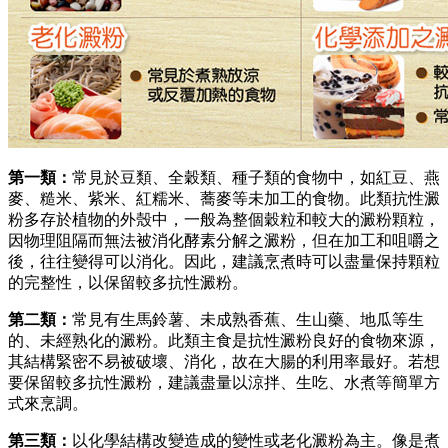
第一類：
常見於豆類、全穀類、種子類的食物中，如紅豆、燕
麥、糙米、紫米、紅糯米、蕎麥等未加工的食物。此類抗性澱
粉多存於植物的外殼中，一般為整個穀粒和較大的澱粉顆粒，
因物理阻隔而無法被消化酵素分解之澱粉，但在加工和咀嚼之
後，往往變得可以消化。因此，建議烹煮時可以盡量保持顆粒
的完整性，以保留較多抗性澱粉。
第二類：
常見有生馬鈴薯、未成熟香蕉、生山藥、地瓜等生
的、未經熟化的澱粉。此類主食是抗性澱粉良好的食物來源，
其結構緊密不易被破壞、消化，故在大腸的利用率最好。若想
要保留較多抗性澱粉，建議盡量以涼拌、生吃、水煮等簡單方
式來烹調。
第三類：
以化學結構改變造成的變性或老化澱粉為主。像是煮