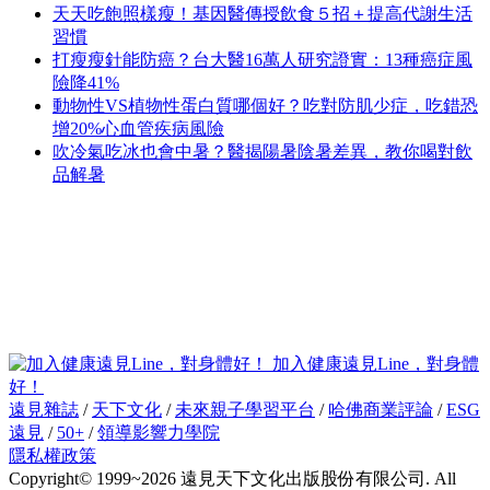
天天吃飽照樣瘦！基因醫傳授飲食５招＋提高代謝生活
習慣
打瘦瘦針能防癌？台大醫16萬人研究證實：13種癌症風
險降41%
動物性VS植物性蛋白質哪個好？吃對防肌少症，吃錯恐
增20%心血管疾病風險
吹冷氣吃冰也會中暑？醫揭陽暑陰暑差異，教你喝對飲
品解暑
加入健康遠見Line，對身體
好！
遠見雜誌
/
天下文化
/
未來親子學習平台
/
哈佛商業評論
/
ESG
遠見
/
50+
/
領導影響力學院
隱私權政策
Copyright© 1999~2026 遠見天下文化出版股份有限公司. All