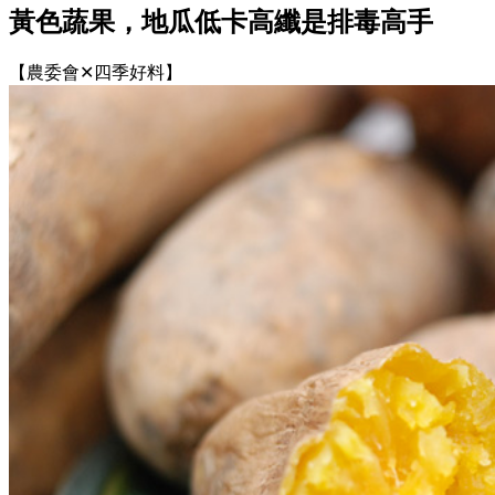
黃色蔬果，地瓜低卡高纖是排毒高手
【農委會✕四季好料】