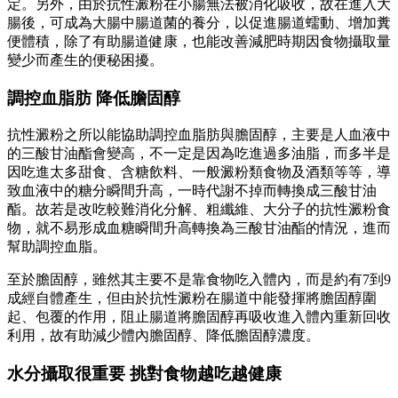
定。另外，由於抗性澱粉在小腸無法被消化吸收，故在進入大
腸後，可成為大腸中腸道菌的養分，以促進腸道蠕動、增加糞
便體積，除了有助腸道健康，也能改善減肥時期因食物攝取量
變少而產生的便秘困擾。
調控血脂肪 降低膽固醇
抗性澱粉之所以能協助調控血脂肪與膽固醇，主要是人血液中
的三酸甘油酯會變高，不一定是因為吃進過多油脂，而多半是
因吃進太多甜食、含糖飲料、一般澱粉類食物及酒類等等，導
致血液中的糖分瞬間升高，一時代謝不掉而轉換成三酸甘油
酯。故若是改吃較難消化分解、粗纖維、大分子的抗性澱粉食
物，就不易形成血糖瞬間升高轉換為三酸甘油酯的情況，進而
幫助調控血脂。
至於膽固醇，雖然其主要不是靠食物吃入體內，而是約有7到9
成經自體產生，但由於抗性澱粉在腸道中能發揮將膽固醇圍
起、包覆的作用，阻止腸道將膽固醇再吸收進入體內重新回收
利用，故有助減少體內膽固醇、降低膽固醇濃度。
水分攝取很重要 挑對食物越吃越健康