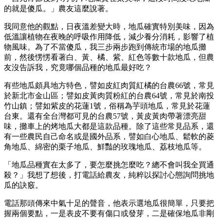
的就是傻瓜。」農友這麼說著。
我同意他的觀點，日夜溫差變大時，地瓜確實特別美味，因為
低溫讓植物在夜晚的呼吸作用降低，減少養分消耗，影響了植
物風味。為了不當傻瓜，我三步兩步跑到傳統市場的地瓜攤
前，然後愣愣看著白、黃、橘、紫、紅色等數十款地瓜，但農
友沒告訴我，究竟哪個品種的地瓜最好吃？
有些地瓜頗具地方特色，譬如皮紅肉質紅橘的台農66號，常見
於新北市金山區；譬如皮黃肉質粉紅的台農64號，常見於南投
竹山鎮；譬如紫皮的花蓮1號，俗稱為芋頭地瓜，常見於花蓮
台東。還有全台灣都可見的台農57號，黃皮黃肉帶著漂亮甜
味，攤車上的烤地瓜大都是這款品種。除了這些常見品系，還
有一些農民自己命名或是國外品系，譬如白心地瓜、鬆軟的菱
角地瓜、綿密的栗子地瓜、鮮豔的玫瑰地瓜、荔枝地瓜等。
「地瓜品種實在太多了，要怎麼挑怎麼吃？總不會叫我全買通
殺？」我想了想後，打電話給農友，純粹以探討心態詢問挑地
瓜的訣竅。
電話那頭傳來中氣十足的聲音，他表示選地瓜很簡單，只要把
握兩個要點，一是表皮不要有傷口或發芽，二是確保地瓜非剛