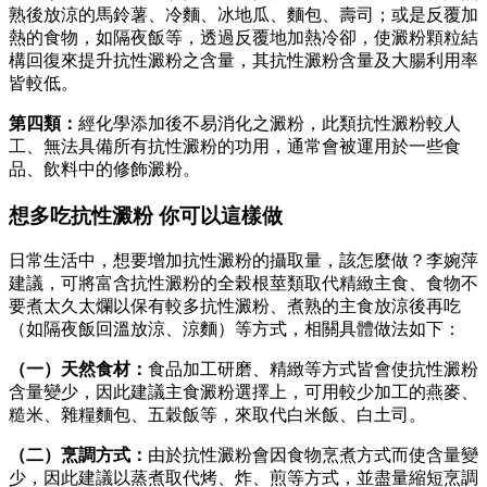
熟後放涼的馬鈴薯、冷麵、冰地瓜、麵包、壽司；或是反覆加
熱的食物，如隔夜飯等，透過反覆地加熱冷卻，使澱粉顆粒結
構回復來提升抗性澱粉之含量，其抗性澱粉含量及大腸利用率
皆較低。
第四類：
經化學添加後不易消化之澱粉，此類抗性澱粉較人
工、無法具備所有抗性澱粉的功用，通常會被運用於一些食
品、飲料中的修飾澱粉。
想多吃抗性澱粉 你可以這樣做
日常生活中，想要增加抗性澱粉的攝取量，該怎麼做？李婉萍
建議，可將富含抗性澱粉的全榖根莖類取代精緻主食、食物不
要煮太久太爛以保有較多抗性澱粉、煮熟的主食放涼後再吃
（如隔夜飯回溫放涼、涼麵）等方式，相關具體做法如下：
（一）天然食材：
食品加工研磨、精緻等方式皆會使抗性澱粉
含量變少，因此建議主食澱粉選擇上，可用較少加工的燕麥、
糙米、雜糧麵包、五穀飯等，來取代白米飯、白土司。
（二）烹調方式：
由於抗性澱粉會因食物烹煮方式而使含量變
少，因此建議以蒸煮取代烤、炸、煎等方式，並盡量縮短烹調