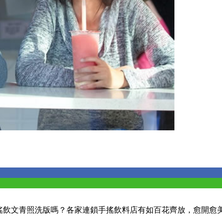
美的手搖飲文青照洗版嗎？各家連鎖手搖飲料店有如百花齊放，愈開