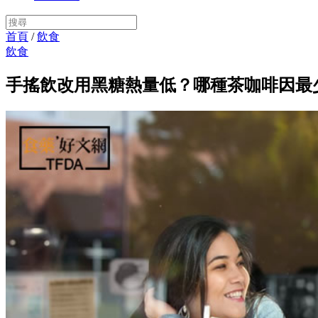
首頁
/
飲食
飲食
手搖飲改用黑糖熱量低？哪種茶咖啡因最