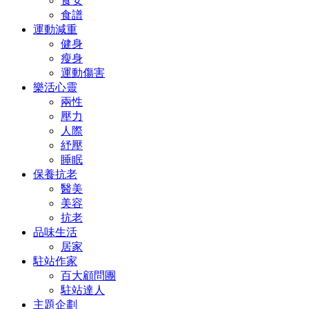
食安
食譜
運動減重
健身
瘦身
運動傷害
樂活心靈
兩性
壓力
人際
紓壓
睡眠
保養抗老
醫美
美容
抗老
品味生活
居家
駐站作家
百大顧問團
駐站達人
主題企劃