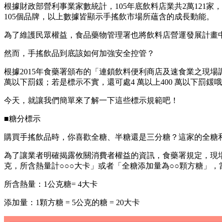
根據財政部營利事業家數統計，105年底飲料店業共2萬121家，
105個品牌，以上數據皆顯示手搖飲市場所蘊含的成長動能。
為了維護民眾權益，食品藥物管理署也將飲料店營運發展計畫
然而，手搖飲品到底該如何加強安全控管？
根據2015年食藥署頒布的「連鎖飲料便利商店及速食業之現
萬以下罰鍰；若是標示不實，還可處4 萬以上400 萬以下罰鍰
今天，就讓我們簡單來了解一下這些標示規範吧！
■糖分標示
購買手搖飲品時，你喜歡全糖、半糖還是三分糖？這家的全糖
為了讓業者明確揭露攸關消費者權益的資訊，食藥署規定，現
克，所含熱量計○○○大卡」或者「全糖添加量為○○顆方糖」
所含熱量：1公克糖= 4大卡
添加量：1顆方糖 = 5公克的糖 = 20大卡