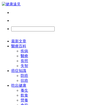
最新文章
醫療百科
疾病
醫療
長照
失智
癌症知識
防癌
抗癌
吃出健康
養生
飲食
營養