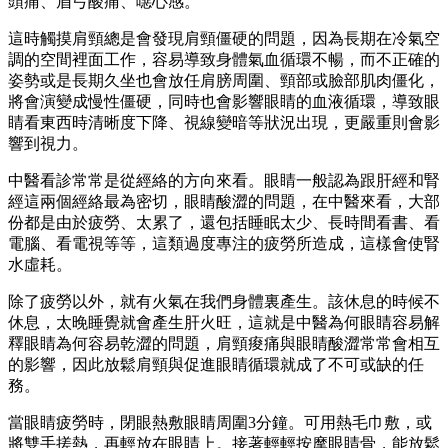
頭痛、眉弓酸痛、噁心感。
這時觸摸肩頸總是會發現肩頸僵硬的問題，因為長期在冷氣空
調的空間裡面工作，容易導致身體氣血循環不暢，而不正確的
姿勢或是長期久坐也會放任肩膀周圍、頸部或臉部肌肉僵化，
將會演變成慢性僵硬，同時也會影響眼睛的血液循環，導致眼
睛看東西時清晰度下降、視線變暗等狀況出現，更嚴重則會影
響到視力。
中醫看診常常是從經絡的方向來看。眼睛一般認為跟肝經和腎
經這兩個經絡最為密切，眼睛酸澀的問題，在中醫來看，大部
份都是由於疲勞、太累了，還包括睡眠太少、長時間看書、看
電腦、看電視等等，這類過度專注的疲勞所造成，這樣會使腎
水虛耗。
除了疲勞以外，就有火氣在我們身體裏產生。該休息的時候不
休息，太晚睡覺就會產生肝火旺，這就是中醫為何眼睛容易解
釋眼睛為何容易乾澀的問題，肩頸痠痛與眼睛酸澀常常會相互
的影響，因此放鬆肩頸與促進眼睛循環就成了不可或缺的任
務。
當眼睛疲勞時，閉眼熱敷眼睛周圍3分鐘。可用熱毛巾敷，或
將雙手搓熱，再輕放在眼睛上。接著輕輕按摩眼睛骨，能放鬆