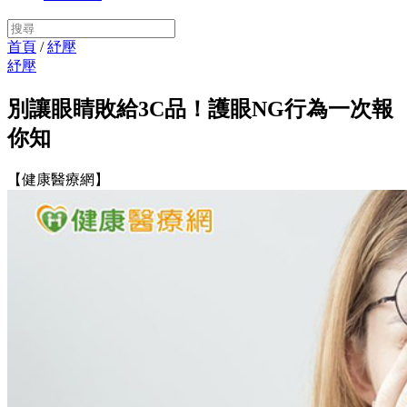
首頁
/
紓壓
紓壓
別讓眼睛敗給3C品！護眼NG行為一次報
你知
【健康醫療網】