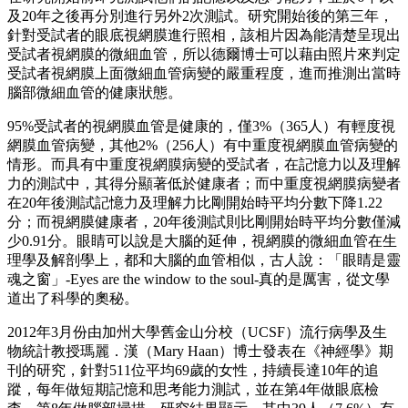
及20年之後再分別進行另外2次測試。研究開始後的第三年，
針對受試者的眼底視網膜進行照相，該相片因為能清楚呈現出
受試者視網膜的微細血管，所以德爾博士可以藉由照片來判定
受試者視網膜上面微細血管病變的嚴重程度，進而推測出當時
腦部微細血管的健康狀態。
95%受試者的視網膜血管是健康的，僅3%（365人）有輕度視
網膜血管病變，其他2%（256人）有中重度視網膜血管病變的
情形。而具有中重度視網膜病變的受試者，在記憶力以及理解
力的測試中，其得分顯著低於健康者；而中重度視網膜病變者
在20年後測試記憶力及理解力比剛開始時平均分數下降1.22
分；而視網膜健康者，20年後測試則比剛開始時平均分數僅減
少0.91分。眼睛可以說是大腦的延伸，視網膜的微細血管在生
理學及解剖學上，都和大腦的血管相似，古人說：「眼睛是靈
魂之窗」-Eyes are the window to the soul-真的是厲害，從文學
道出了科學的奧秘。
2012年3月份由加州大學舊金山分校（UCSF）流行病學及生
物統計教授瑪麗．漢（Mary Haan）博士發表在《神經學》期
刊的研究，針對511位平均69歲的女性，持續長達10年的追
蹤，每年做短期記憶和思考能力測試，並在第4年做眼底檢