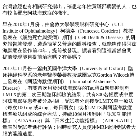
台灣曾經也有相關研究指出，罹患老年性黃斑部病變的人，也
有較高罹患阿茲海默症的機率。
早在2010年1月份，由倫敦大學學院眼科研究中心（UCL
Institute of Ophthalmology）柯德洛（Francesca Cordeiro）教授
發表在《細胞死亡與疾病》期刊（ Cell Death & Disease）的研
究報告就發現，透過簡單又普遍的眼科檢查，就能夠使得阿茲
海默症在發作前20年，提前被發現。讀者看到這裡當然會問，
提前發現能夠提前治療嗎？有藥嗎？
2017年11月份一篇由英國牛津大學（University of Oxford）臨
床神經科學系的老年醫學榮譽教授威爾寇克Gordon Wilcock博
士發表在《阿茲海默症期刊》（Journal of Alzheimer's
Disease），有關首次用於阿茲海默症的Tau蛋白聚集抑制劑
LMTX的第二次三期臨床試驗的結果，共有800名輕度或中度
阿茲海默症患者被分為4組，受試者分別接受LMTX單一療法
（每次100 mg 或4 mg，每日兩次）或者LMTX與阿茲海默症
標準療法組成的綜合療法，持續18個月後利用「認知功能指
標」（ADAS-cog）與「日常生活功能指標」（ADCS-ADL）
量表對受試者進行評估；同時研究人員使用MRI檢測受試者大
腦的萎縮速度。