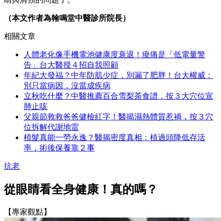
（本文作者為翰鳴堂中醫診所院長）
相關文章
人體老化像手機電池健康度衰退！痠痛是「低電量警
告」台大醫授４招自我照顧
年紀大發福？中年防肌少症，別漏了肥胖！台大權威：
別只當病因，沒當成疾病
立秋吃什麼？中醫推薦百合雪梨茶食譜，按３大穴位宣
肺止咳
父親節救救爸爸健檢紅字！醫揭濕熱體質惹禍，按３穴
位拆解代謝地雷
植髮真能一勞永逸？醫揭密度真相：植過頭降低存活
率，術後保養靠２事
抗老
從眼睛看全身健康！真的嗎？
【專家觀點】