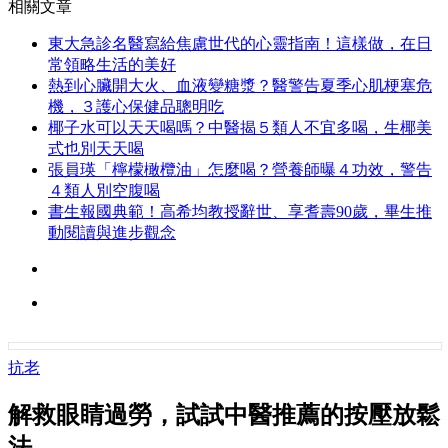
相關文章
東大急診名醫寫給焦慮世代的心靈指南！這樣做，在日
常領略生活的美好
熱到心臟開大火、血液變糖漿？醫警告夏季心肌梗塞危
機，３護心保健品聰明吃
椰子水可以天天喝嗎？中醫揭５類人不宜多喝，生椰美
式也別天天喝
張員瑛「檸檬橄欖油」怎麼喝？營養師曝４功效，警告
４類人別空腹喝
書生報國典範！高希均教授辭世、享耆壽90歲，畢生推
動閱讀與進步觀念
抗老
解救眼睛過勞，試試中醫推薦的按壓放鬆
法