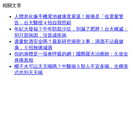
相關文章
人體老化像手機電池健康度衰退！痠痛是「低電量警
告」台大醫授４招自我照顧
年紀大發福？中年防肌少症，別漏了肥胖！台大權威：
別只當病因，沒當成疾病
適量飲酒安全嗎？最新研究揭密３事：滴酒不沾最健
康，５招無痛減酒
你的身體是一張會呼吸的網！國際羅夫治療師：久坐全
身痛真相
椰子水可以天天喝嗎？中醫揭５類人不宜多喝，生椰美
式也別天天喝