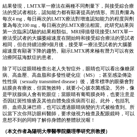
結果發現，LMTX單一療法在兩種不同劑量下，與接受綜合療
法的受試者相比，認知能力都有顯著提高的情形。而且劑量為
每次4 mg，每日兩次的LMTX療法對增進認知能力的程度與劑
量為每次100 mg，每日兩次的LMTX療法相當。此研究結果與
第一次臨床試驗的結果相類似。MRI掃描發現接受LMTX單一
療法受試者的大腦萎縮速度在開始時和接受綜合療法的受試者
相同，但在持續治療9個月後，接受單一療法受試者的大腦萎
縮速度有顯著下降的趨勢。顯示LMTX將來極有潛力可以有效
治療阿茲海默症的患者。
除了可以從眼睛檢查出老人失智症外，眼睛也可以看出像糖尿
病、高血壓、高血脂和多發性硬化症（MS）；甚至感染傳染
性性病（sexually transmitted disease）後，通常標準的眼藥會對
結膜炎有療效，但當無效時，就要小心披衣菌感染。另外，像
是甲狀腺病人會有乾眼症；當眼睛有葡萄膜炎時，也要注意是
否因紅斑性狼瘡及其他自體免疫疾病而引起。此外，包括乳
癌、血癌及淋巴癌，也可以透過眼睛病變的方式被檢查到。所
以當下次你拜訪眼科醫師，要求做視力檢查及配眼鏡時，可以
意想不到的同時了解你身體的整體狀況喔！
（本文作者為陽明大學醫學院藥理學研究所教授）