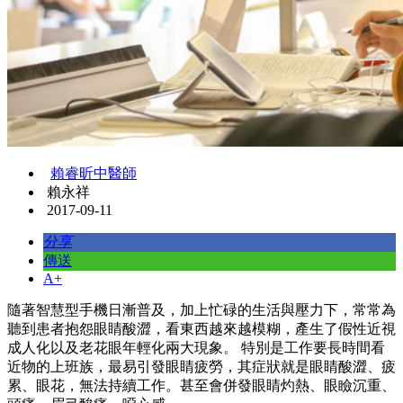
賴睿昕中醫師
賴永祥
2017-09-11
分享
傳送
A+
隨著智慧型手機日漸普及，加上忙碌的生活與壓力下，常常為
聽到患者抱怨眼睛酸澀，看東西越來越模糊，產生了假性近視
成人化以及老花眼年輕化兩大現象。 特別是工作要長時間看
近物的上班族，最易引發眼睛疲勞，其症狀就是眼睛酸澀、疲
累、眼花，無法持續工作。甚至會併發眼睛灼熱、眼瞼沉重、