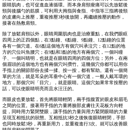
眼睛肌肉，也可促進血液循環。而本身肩頸痠痛可以先放鬆後
頸與後腦勺的筋膜，可利用大拇指與食指、中指等三指將後頸
的皮膚向上推壓，重複推壓3秒後放開，再繼續推壓的動作，
接著在熱敷肩頸。
除了放鬆肩頸以外，眼睛周圍肌肉也是治療重點，在我們眼眶
四周上的正四個點，在3點鐘、6點鐘、9點鐘、12點鐘的位置
各有一個穴道。在6點這個地方有個穴叫承泣穴；在12點的地
方的穴位叫魚腰穴；在9點和3點的地方有兩個穴，一個叫瞳
子、一個叫睛明，也就是在眼睛四周的四個方位；另外，在兩
個眉頭的這個地方也有兩個穴叫攢竹。這幾個穴你都可以用你
手指上的關節部份去揉一揉、按一按，都有幫助。還有一個簡
單的方法，就是耳朵的耳垂中心有一個穴道，一般人戴耳環的
地方，那個穴叫「目穴」，就是眼睛。這個穴如果常常按壓的
話，可以使眼睛明亮而且水汪汪的。
而眼皮也要放鬆，首先將眼睛輕閉，兩手指腹置於眼皮和眉毛
之間的位置。接著用手指的力量將臉部皮膚往天花板方向輕
提，同時用力緊閉雙眼，讓手指的力量與用力緊閉眼睛的力量
呈現互相抵抗的狀態。互相抵抗3秒之後恢復眼睛輕閉，手部
也同時放鬆3秒，再重新用力，並重複進行3次。就可以改善眼
睛與肩頸的問題了。