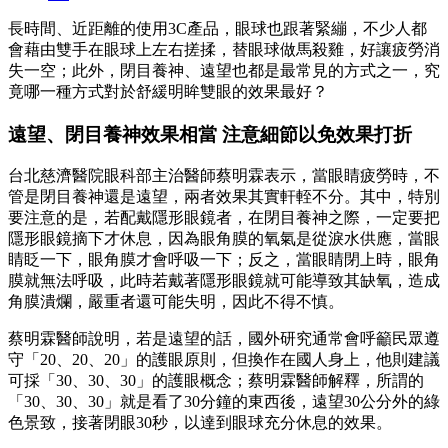
長時間、近距離的使用3C產品，眼球也跟著緊繃，不少人都
會藉由雙手在眼球上左右搓揉，替眼球做馬殺雞，好讓疲勞消
失一空；此外，閉目養神、遠望也都是最常見的方式之一，究
竟哪一種方式對於舒緩明眸雙眼的效果最好？
遠望、閉目養神效果相當 注意細節以免效果打折
台北慈濟醫院眼科部主治醫師蔡明霖表示，當眼睛疲勞時，不
管是閉目養神還是遠望，兩者效果其實軒輊不分。其中，特別
要注意的是，若配戴隱形眼鏡者，在閉目養神之際，一定要把
隱形眼鏡摘下才休息，因為眼角膜的氧氣是從淚水供應，當眼
睛眨一下，眼角膜才會呼吸一下；反之，當眼睛閉上時，眼角
膜就無法呼吸，此時若戴著隱形眼鏡就可能導致其缺氧，造成
角膜潰爛，嚴重者還可能失明，因此不得不慎。
蔡明霖醫師說明，若是遠望的話，國外研究通常會呼籲民眾遵
守「20、20、20」的護眼原則，但換作在國人身上，他則建議
可採「30、30、30」的護眼概念；蔡明霖醫師解釋，所謂的
「30、30、30」就是看了30分鐘的東西後，遠望30公分外的綠
色景致，接著閉眼30秒，以達到眼球充分休息的效果。