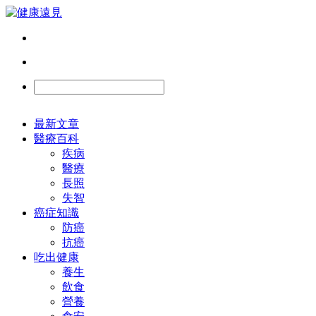
最新文章
醫療百科
疾病
醫療
長照
失智
癌症知識
防癌
抗癌
吃出健康
養生
飲食
營養