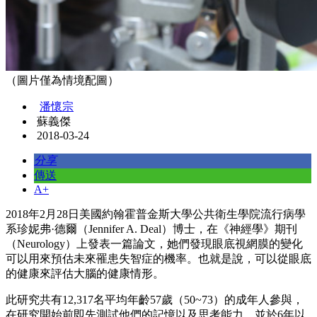
（圖片僅為情境配圖）
潘懷宗
蘇義傑
2018-03-24
分享
傳送
A+
2018年2月28日美國約翰霍普金斯大學公共衛生學院流行病學
系珍妮弗·德爾（Jennifer A. Deal）博士，在《神經學》期刊
（Neurology）上發表一篇論文，她們發現眼底視網膜的變化
可以用來預估未來罹患失智症的機率。也就是說，可以從眼底
的健康來評估大腦的健康情形。
此研究共有12,317名平均年齡57歲（50~73）的成年人參與，
在研究開始前即先測試他們的記憶以及思考能力，並於6年以