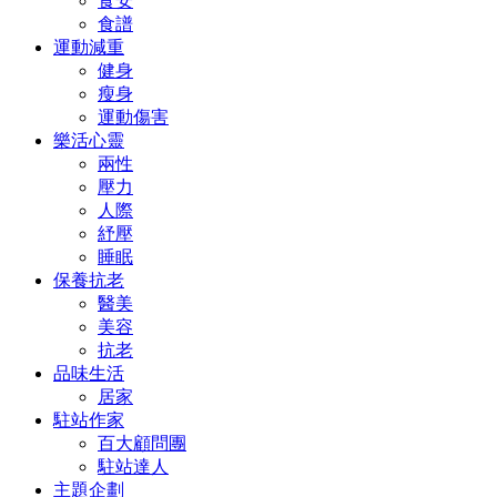
食安
食譜
運動減重
健身
瘦身
運動傷害
樂活心靈
兩性
壓力
人際
紓壓
睡眠
保養抗老
醫美
美容
抗老
品味生活
居家
駐站作家
百大顧問團
駐站達人
主題企劃