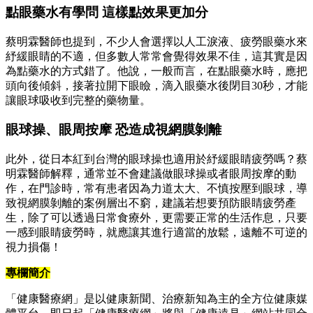
點眼藥水有學問 這樣點效果更加分
蔡明霖醫師也提到，不少人會選擇以人工淚液、疲勞眼藥水來
紓緩眼睛的不適，但多數人常常會覺得效果不佳，這其實是因
為點藥水的方式錯了。他說，一般而言，在點眼藥水時，應把
頭向後傾斜，接著拉開下眼瞼，滴入眼藥水後閉目30秒，才能
讓眼球吸收到完整的藥物量。
眼球操、眼周按摩 恐造成視網膜剝離
此外，從日本紅到台灣的眼球操也適用於紓緩眼睛疲勞嗎？蔡
明霖醫師解釋，通常並不會建議做眼球操或者眼周按摩的動
作，在門診時，常有患者因為力道太大、不慎按壓到眼球，導
致視網膜剝離的案例層出不窮，建議若想要預防眼睛疲勞產
生，除了可以透過日常食療外，更需要正常的生活作息，只要
一感到眼睛疲勞時，就應讓其進行適當的放鬆，遠離不可逆的
視力損傷！
專欄簡介
「健康醫療網」是以健康新聞、治療新知為主的全方位健康媒