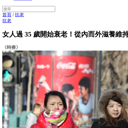
首頁
/
抗老
抗老
女人過 35 歲開始衰老！從內而外滋養維
《時療》