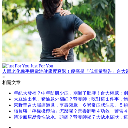
Just For You
人體老化像手機電池健康度衰退！痠痛是「低電量警告」台大
×
相關文章
年紀大發福？中年防肌少症，別漏了肥胖！台大權威：別
大豆油出包，豬油意外翻紅？營養師：吃對這１件事，飽
東野圭吾大腸癌過世，享壽68歲！６異常症狀注意、５
張員瑛「檸檬橄欖油」怎麼喝？營養師曝４功效，警告４
待冷氣房易慢性缺水、頭痛？營養師揭７大缺水症狀，這