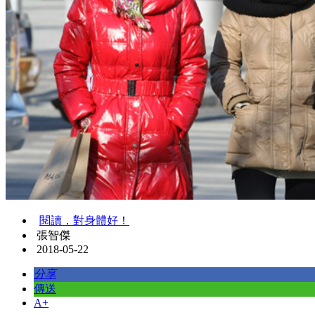
閱讀，對身體好！
張智傑
2018-05-22
分享
傳送
A+