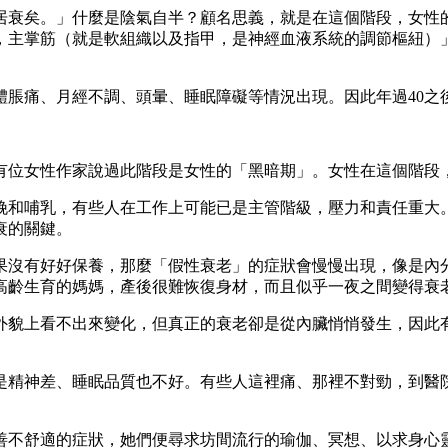
居衰矣。」什麼是陰氣自半？顧名思義，就是在這個階段，女性
，主掌筋（就是軟組織以及指甲，是神經血液系統的調節樞紐）
體脹痛、月經不調、頭暈、睡眠障礙等情況出現。因此年過40之
曾有位女性作家說過此階段是女性的「黑暗期」。女性在這個階段
娩和哺乳，有些人在工作上可能已是主管階級，壓力和責任重大
衰的關鍵。
果沒有好好保養，那麼「假性衰老」的症狀會慢慢出現，像是內
高齡生育的媽媽，產後很難恢復身材，而且似乎一夜之間變得衰
外貌上看不出來變化，但真正的衰老卻是從內臟悄悄發生，因此
是精神差、睡眠品質也不好。有些人這裡痛、那裡不對勁，到醫
善不舒適的症狀，她們便尋求坊間流行的瑜伽、冥想、以求身心