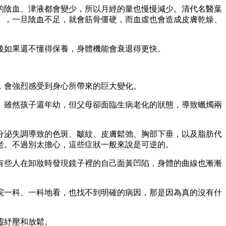
的陰血、津液都會變少，所以月經的量也慢慢減少。清代名醫葉
」，一旦陰血不足，就會筋骨僵硬，而血虛也會造成皮膚乾燥、
後如果還不懂得保養，身體機能會衰退得更快。
，會強烈感受到身心所帶來的巨大變化。
。雖然孩子還年幼，但父母卻面臨生病老化的狀態，導致蠟燭兩
分泌失調導致的色斑、皺紋、皮膚鬆弛、胸部下垂，以及脂肪代
老。不過別太擔心，這些症狀一般來說是可逆的。
有些人在卸妝時發現鏡子裡的自己面黃凹陷，身體的曲線也漸漸
院一科、一科地看，也找不到明確的病因，那是因為真的沒有什
靈紓壓和放鬆。