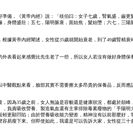
好準備，《黃帝內經》說：「歧伯曰：女子七歲，腎氣盛，齒更
極，身體盛壯；五七，陽明脈衰，面始焦，髮始墮；六七，三陽
根據黃帝內經闡述，女性從35歲就開始衰老，到了49歲腎精
外表看起來感覺比先生老了一些，所以女人若沒有做好身體保養
以中醫觀點來看，臉部其實不需要擦太多昂貴的保養品，反而應
坡，因為35歲之前，女人無論是容貌還是健康狀況，都處於顛峰
」，負責吸收營養、製造氣血還有主掌排除毒素廢物的「手陽明大
面頰更顯凹陷；由於營養吸收能力變差，精神沒有以前那麼好，
麼容易瘦下來。但即使如此，我還是可以告訴大家，女性從三十