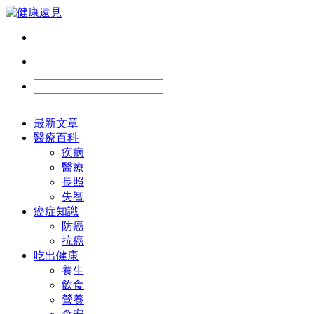
最新文章
醫療百科
疾病
醫療
長照
失智
癌症知識
防癌
抗癌
吃出健康
養生
飲食
營養