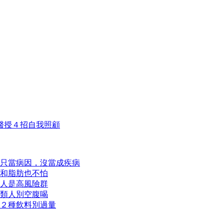
醫授４招自我照顧
只當病因，沒當成疾病
和脂肪也不怕
類人是高風險群
類人別空腹喝
２種飲料別過量