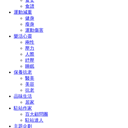
食安
食譜
運動減重
健身
瘦身
運動傷害
樂活心靈
兩性
壓力
人際
紓壓
睡眠
保養抗老
醫美
美容
抗老
品味生活
居家
駐站作家
百大顧問團
駐站達人
主題企劃