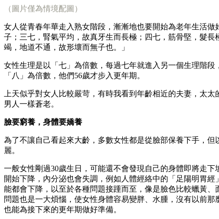
（圖片僅為情境配圖）
女人從青春年華走入熟女階段，漸漸地也要開始為老年生活做
子；三七，腎氣平均，故真牙生而長極；四七，筋骨堅，髮長
竭，地道不通，故形壞而無子也。」
女性生理是以「七」為倍數，每過七年就進入另一個生理階段，
「八」為倍數，他們56歲才步入更年期。
上天似乎對女人比較嚴苛，有時我看到年齡相近的夫妻，太太的
男人一樣蒼老。
臉要窮養，身體要嬌養
為了不讓自己看起來大齡，多數女性都是從臉部保養下手，但
麗。
一般女性剛過30歲生日，可能還不會發現自己的身體即將走下
開始下降，內分泌也會失調，例如人體經絡中的「足陽明胃經
能都會下降，以至於各種問題接踵而至，像是臉色比較蠟黃、
問題也是一大煩惱，使女性身體容易變胖、水腫，沒有以前那
也能為接下來的更年期做好準備。