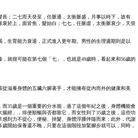
髮長；二七而天癸至，任脈通，太衝脈盛，月事以時下，故有
脈衰於上，面皆焦，髮始白；七七，任脈虛，太衝脈衰少，天癸
衰竭，生育能力衰退，正式進入更年期。男性的生理週期則是以
，就很可能在第七個「七」，也就是49歲時，看起來和56歲的
該從滋養身體的五臟六腑著手，才能擁有從內而外的健康和美
，而35歲是一個重要的分水嶺，過了這個年紀之後，身體機能會
腸經」，排便順暢與否都靠它，而女性到了35歲之後，這些功
常感到力不從心，便秘、掉髮、身體浮腫伴隨而來；此外，代謝
多歲開始保養還不晚，只要在這個階段加緊腳步就可以，同時，