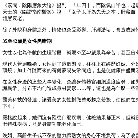
《素問．陰陽應象大論》提到：「年四十，而陰氣自半也，起
天士的《臨證指南醫案》說：「女子以肝為先天之本，肝藏血
體態衰老。
除了外貌和身體之外，情緒也會受影響。肝經淤堵，會造成身
35至42歲是女性黑暗期
女性以七為倍數的生理階段，就屬35至42歲最為辛苦，甚至
現代人普遍晚婚，女性到了這個階段，往往正在經歷妊娠、分
頭燒；加上伴隨而來的荷爾蒙易失常問題，也是使健康由盛而
在女性身邊的這些人事變化，會讓身體器官細胞過度疲勞，如
謝異常、分布不均勻造成身材變形……等，這也是為什麼一些
醫美科技的發達，讓愛美的女性對微整形趨之若鶩，使她們在
下垂。
嚴格說起來，她們沒有罹患什麼疾病，健檢結果都正常，但就
麼特殊疾病，只是身體功能弱化而已。
晚婚、高齡生子或不孕的壓力讓熟女的身心不堪負荷，為了改