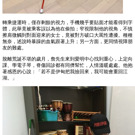
轉乘捷運時，僅存剩餘的視力，手機幾乎要貼面才能看得到字
體，此舉竟被乘客誤以為他在偷拍；窄視限制他的視角，不慎
擦肩微觸到對面迎來的女士，竟被對方破口大罵性遭擾。種種
無奈，述說時暴躁的血氣跟著上升；另一方面，更同情視障朋
友的難處。
脫離荒誕不堪的歲月，詹先生來到愛明中心找到重心，上定向
課、學電子琴，脊傷回診都有同儕幫忙，人情溫暖處處。他抱
著感恩的心說：「若不是伊甸把我撿回來，我可能會重回江
湖。」