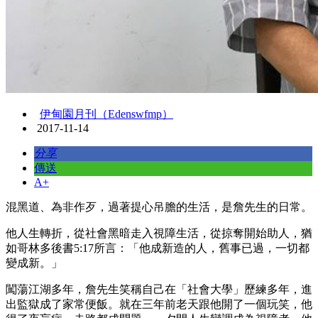
伊甸園月刊（Edenswfmp）
2017-11-14
分享
傳送
A+
混黑道、為非作歹，過著提心吊膽的生活，是詹先生的日常。
他人生轉折，從社會黑暗走入視障生活，從掠奪開始助人，猶
如哥林多後書5:17所言：「他成新造的人，舊事已過，一切都
變成新。」
闖蕩江湖多年，詹先生笑稱自己在「社會大學」歷練多年，進
出監獄成了家常便飯。就在三年前老天跟他開了一個玩笑，他