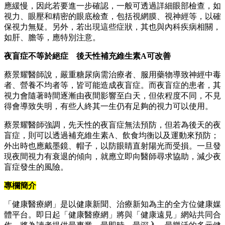
應緩慢，因此若要進一步確認，一般可透過詳細眼部檢查，如
視力、眼壓和精密的眼底檢查，包括視網膜、視神經等，以確
保視力無疑。另外，若出現這些症狀，其也與內科疾病相關，
如肝、膽等，應特別注意。
夜盲症不等於絕症 後天性補充維生素A可改善
蔡景耀醫師說，嚴重糖尿病需治療者、服用藥物導致神經中毒
者、營養不均者等，皆可能造成夜盲症。而夜盲症的患者，其
視力會隨著時間逐漸由夜間影響至白天，但依程度不同，不見
得會導致失明，有些人終其一生仍有足夠的視力可以使用。
蔡景耀醫師強調，先天性的夜盲症無法預防，但若為後天的夜
盲症，則可以透過補充維生素A、飲食均衡以及運動來預防；
外出時也應戴墨鏡、帽子，以防眼睛直射陽光而受損。一旦發
現夜間視力有衰退的傾向，就應立即向醫師尋求協助，減少夜
盲症發生的風險。
專欄簡介
「健康醫療網」是以健康新聞、治療新知為主的全方位健康媒
體平台。即日起「健康醫療網」將與「健康遠見」網站共同合