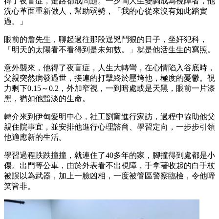
得了夜盲症，走路都成問題。一夕間人生變調成為視障者，他
洗心革面重新做人，幫助弱勢，「我的心從來沒有如此踏實
過。」
眼前的詹先生，聊起過往那段逞兇鬥狠的日子，坐奸犯科，
「明天的太陽看不看得到是未知數。」就是他活生生的寫照。
意外襲來，他得了夜盲症，人生大轉彎，在心情陷入谷底時，
父親突然病發過世，接連的打擊終於壓垮他，極度的憂鬱。視
力剩下0.15～0.2，外加窄視，一到暗處或是天黑，眼前一片漆
黑，猶如他黯淡的生命。
轉介來到伊甸愛明中心，社工劉甯進行家訪，過程中協助他父
親住院事宜，並安排他進行心理諮商、學習定向，一步步引領
他適應新的生活。
學習過程跌跌撞撞，就連住了40多年的家，腳撞得到處都是小
傷。出門等公車，由於外表看不出視障，手拿著收起的白手杖
被誤以為武器，加上一臉凶相，一度被管區警察臨檢，令他啼
笑皆非。