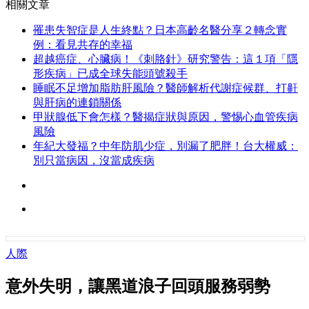
相關文章
罹患失智症是人生終點？日本高齡名醫分享２轉念實
例：看見共存的幸福
超越癌症、心臟病！《刺胳針》研究警告：這１項「隱
形疾病」已成全球失能頭號殺手
睡眠不足增加脂肪肝風險？醫師解析代謝症候群、打鼾
與肝病的連鎖關係
甲狀腺低下會怎樣？醫揭症狀與原因，警惕心血管疾病
風險
年紀大發福？中年防肌少症，別漏了肥胖！台大權威：
別只當病因，沒當成疾病
人際
意外失明，讓黑道浪子回頭服務弱勢