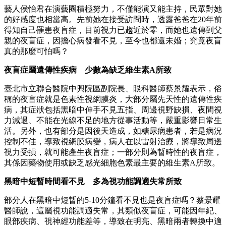
藝人侯怡君在演藝圈積極努力，不僅能演又能主持，民眾對她
的好感度也相當高。先前她在接受訪問時，透露爸爸在20年前
得知自己罹患夜盲症，目前視力已趨近於零，而她也遺傳到父
親的夜盲症，因擔心病發看不見，至今也都還未婚；究竟夜盲
真的那麼可怕嗎？
夜盲症屬遺傳性疾病 少數為缺乏維生素A所致
臺北市立聯合醫院中興院區副院長、眼科醫師蔡景耀表示，俗
稱的夜盲症就是色素性視網膜炎，大部分屬先天性的遺傳性疾
病，其症狀包括黑暗中伸手不見五指、周邊視野缺損、夜間視
力減退、不能在光線不足的地方從事活動等，嚴重影響日常生
活。另外，也有部分是因後天造成，如糖尿病患者，若是病況
控制不佳，導致視網膜病變，病人在以雷射治療，將導致周邊
視力受損，就可能產生夜盲症；一部分則為暫時性的夜盲症，
其係因藥物使用或缺乏感光細胞色素最主要的維生素A所致。
黑暗中短暫時間看不見 多為視功能調適失常所致
部分人在黑暗中短暫的5-10分鐘看不見也是夜盲症嗎？蔡景耀
醫師說，這屬視功能調適失常，其類似夜盲症，可能因年紀、
眼部疾病、視神經功能差等，導致在明亮、黑暗兩者轉換中適