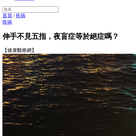
首頁
/
疾病
疾病
伸手不見五指，夜盲症等於絕症嗎？
【健康醫療網】