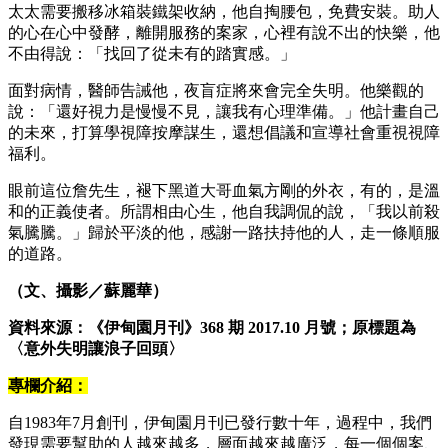
太太需要搬移冰箱裝鐵架收納，他自掏腰包，免費安裝。助人
的心在心中發酵，離開服務的案家，心裡有說不出的快樂，他
不由得說：「找回了從未有的踏實感。」
面對病情，醫師告誡他，夜盲症將來會完全失明。他樂觀的
說：「還好視力是慢慢不見，讓我有心理準備。」他計畫自己
的未來，打算學視障按摩謀生，還想倡議和宣導社會重視視障
福利。
眼前這位詹先生，褪下黑道大哥血氣方剛的外衣，有的，是溫
和的正義使者。所謂相由心生，他自我調侃的說，「我以前殺
氣騰騰。」歸於平淡的他，感謝一路扶持他的人，走一條順服
的道路。
（文、攝影／蘇麗華）
資料來源：《伊甸園月刊》368 期 2017.10 月號；原標題為
〈意外失明讓浪子回頭〉
專欄介紹：
自1983年7月創刊，伊甸園月刊已發行數十年，過程中，我們
發現需要幫助的人越來越多，層面越來越廣泛，每一個個案、