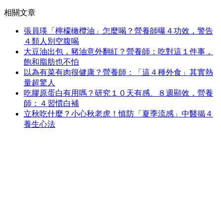
相關文章
張員瑛「檸檬橄欖油」怎麼喝？營養師曝４功效，警告
４類人別空腹喝
大豆油出包，豬油意外翻紅？營養師：吃對這１件事，
飽和脂肪也不怕
以為有菜有肉很健康？營養師：「這４種外食」其實熱
量超驚人
吃膠原蛋白有用嗎？研究１０天有感、８週顯效，營養
師：４習慣白補
立秋吃什麼？小心秋老虎！慎防「夏季流感」中醫揭４
養生心法