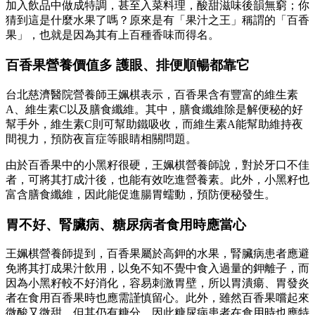
加入飲品中做成特調，甚至入菜料理，酸甜滋味後韻無窮；你
猜到這是什麼水果了嗎？原來是有「果汁之王」稱謂的「百香
果」，也就是因為其有上百種香味而得名。
百香果營養價值多 護眼、排便順暢都靠它
台北慈濟醫院營養師王姵棋表示，百香果含有豐富的維生素
A、維生素C以及膳食纖維。其中，膳食纖維除是解便秘的好
幫手外，維生素C則可幫助鐵吸收，而維生素A能幫助維持夜
間視力，預防夜盲症等眼睛相關問題。
由於百香果中的小黑籽很硬，王姵棋營養師說，對於牙口不佳
者，可將其打成汁後，也能有效吃進營養素。此外，小黑籽也
富含膳食纖維，因此能促進腸胃蠕動，預防便秘發生。
胃不好、腎臟病、糖尿病者食用時應當心
王姵棋營養師提到，百香果屬於高鉀的水果，腎臟病患者應避
免將其打成果汁飲用，以免不知不覺中食入過量的鉀離子，而
因為小黑籽較不好消化，容易刺激胃壁，所以胃潰瘍、胃發炎
者在食用百香果時也應需謹慎留心。此外，雖然百香果嚐起來
微酸又微甜，但其仍有糖分，因此糖尿病患者在食用時也應特