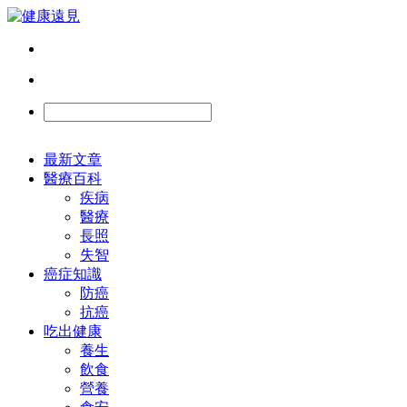
最新文章
醫療百科
疾病
醫療
長照
失智
癌症知識
防癌
抗癌
吃出健康
養生
飲食
營養