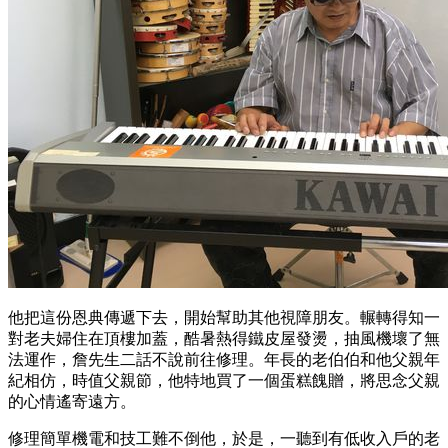
他把這份恩典傳遞下去，開始幫助其他視障朋友。輾轉得知一
對老夫婦住在頂樓加蓋，酷暑熱得鐵皮屋發燙，抽風機壞了無
法運作，詹先生二話不說前往修理。年長的老伯伯和他父親年
紀相仿，時值父親節，他特地買了一個蛋糕餽贈，將思念父親
的心情遙寄遠方。
修理簡單機電和技工難不倒他，於是，一聽到有低收入戶的老