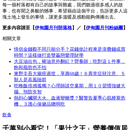
每一個村落都有自己的故事與難處，我們聽過很多感人的故
事，也有聞之鼻酸的憾事，希望藉由這個平台，告訴更多人這
塊土地上發生的事情，讓更多溫暖及感動能夠傳播出去。
更多內容請至【
伊甸園月刊部落格
】／【
伊甸園月刊粉絲團
】
相關文章
情侶金錢觀不同只能分手？花錢坐計程車是浪費錢或買
時間？這樣做打造雙贏戀愛理財學
大豆油出包，豬油意外翻紅？營養師：吃對這１件事，
飽和脂肪也不怕
東野圭吾大腸癌過世，享壽68歲！６異常症狀注意、５
類人是高風險群
吃晚飯倍感孤獨？心理師談空巢期，用１０習慣強健大
腦、預防失智
熱到心臟開大火、血液變糖漿？醫警告夏季心肌梗塞危
機，３護心保健品聰明吃
飲食
千萬別小看它！「果汁之王」營養價值居