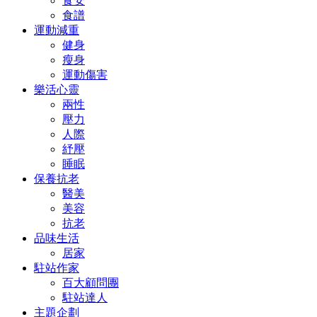
食安
食譜
運動減重
健身
瘦身
運動傷害
樂活心靈
兩性
壓力
人際
紓壓
睡眠
保養抗老
醫美
美容
抗老
品味生活
居家
駐站作家
百大顧問團
駐站達人
主題企劃