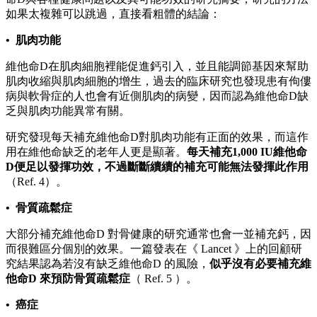
如果太複雜可以跳過，直接看粗體的結論：
• 肌肉功能
維他命D在肌肉細胞裡能促進鈣引入，並且能調節基因來幫助
肌肉收縮與肌肉細胞的增生，過去的臨床研究也發現患有佝僂
病與軟骨症的人也會有近側肌肉的病變，因而認為維他命D缺
乏與肌肉功能異常有關。
研究發現每天補充維他命D對肌肉功能有正面的效果，而這作
用在維他命缺乏的老年人更是顯著。
每天補充1,000 IU維他命
D便足以發揮功效，不過斷斷續續的補充可能無法發揮此作用
（Ref. 4）。
• 骨質疏鬆症
大部分補充維他命D 對骨健康的研究通常也會一並補充鈣，因
而很難區分個別的效果。一篇發表在《 Lancet 》上的回顧研
究結果認為若沒有缺乏維他命D 的風險，
似乎沒有必要補充維
他命D 來預防骨質疏鬆症
（ Ref. 5 ）。
• 癌症