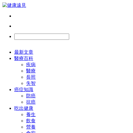
最新文章
醫療百科
疾病
醫療
長照
失智
癌症知識
防癌
抗癌
吃出健康
養生
飲食
營養