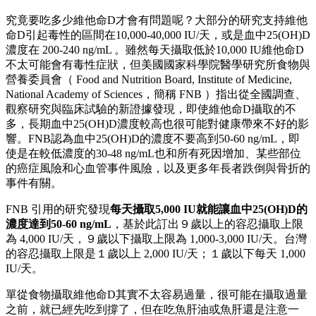
究竟要吃多少維他命D才會有問題呢？大部分的研究支持維他
命D引起毒性的區間在10,000-40,000 IU/天，或是血中25(OH)D
濃度在 200-240 ng/mL 。雖然每天攝取低於10,000 IU維他命D
不太可能會有毒性症狀，但美國國家科學院醫學研究所食物與
營養委員會（ Food and Nutrition Board, Institute of Medicine,
National Academy of Sciences，簡稱 FNB ）指出從全國調查、
觀察研究與臨床試驗的新證據發現，即使維他命D攝取的不
多，長期血中25(OH)D濃度較高也很可能對健康帶來不好的影
響。FNB認為血中25(OH)D的濃度不要高到50-60 ng/mL，即
使是在較低濃度的30-48 ng/mL也和所有死因增加、某些部位
的癌症風險和心血管事件風險，以及更多年長者跌倒與骨折的
事件有關。
FNB 引用的研究發現
每天攝取5,000 IU就能讓血中25(OH)D的
濃度達到50-60 ng/mL
，基於此訂出９歲以上的容忍攝取上限
為 4,000 IU/天，９歲以下攝取上限為 1,000-3,000 IU/天。台灣
的容忍攝取上限是１歲以上 2,000 IU/天；１歲以下每天 1,000
IU/天。
單從食物攝取維他命D其實不太容易過量，很可能在攝取過量
之前，就已經先吃到撐了，但在吃魚肝油或魚肝還是注意一