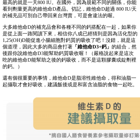
最高的就是一天800 IU。在國外，因為規範不同的關係，你能
看到劑量更高的維他命D產品。切記，維他命D超過 800 IU/天
的補充品可別自己帶回來台灣賣，可是會違法的喔。
大多維他命D的補充品會和各種不同的鈣搭配在一起，如果你
是從上面一路閱讀下來，相信你八成已經猜到是因為活化型的
1,25(OH)D能促進小腸細胞對鈣質的吸收了吧！沒錯，就是這
個道理，因此大多的商品會打著
「維他命D3+鈣」
的組合，然
後跟你說維他命D3能幫助鈣質吸收喔！（嚴格說起來是這次
吃的維他命D能幫助之後的鈣吸收，而不是這顆膠囊或錠劑裡
的鈣。）
還有個很重要的事情，維他命D是脂溶性維他命，得和油脂一
起攝取才會好吸收，建議飯後或是和富含油脂的食物一起吃。