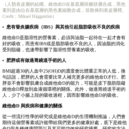
（人類表皮層的結構。維他命D在基底層與棘狀層合成，黑色
素則是由位在基底層的黑色素細胞合成，並散佈到表皮層裡。
Credit：Mikael Häggström）
• 患有發炎腸疾病（IBS）與其他引起脂肪吸收不良的疾病
維他命D是脂溶性的營養素，必須與油脂一起待在一起才會有
好的吸收，而患有IBS或是脂肪吸收不良的人，因油脂的消化
受到阻礙，也連帶影響了脂溶性營養素的吸收。
• 肥胖或有做過胃繞道手術的人
BMI超過30的人血中25(OH)D的濃度會比體重正常的人低，換
句話說，肥胖的人會需要比常人補充更多的維他命D才行。肥
胖並不會影響肌膚合成維他命D的能力，可能是皮下脂肪阻礙
維他命D釋放到血液循環裡的關係。此外，做過胃繞道手術的
人，少了小腸上段的吸收過程，因而影響維他命D的吸收。
維他命D 與疾病和健康的關係
從一些流行性學的研究或是維他命D的生理機制推論，人們會
期待這個營養素或許能帶給我們更多的健康好處，底下是維他
命D與各種健康問題以及其可能功效的研究摘要，研究的方法