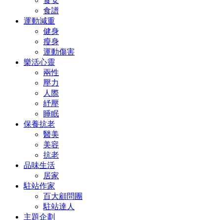
食安
食譜
運動減重
健身
瘦身
運動傷害
樂活心靈
兩性
壓力
人際
紓壓
睡眠
保養抗老
醫美
美容
抗老
品味生活
居家
駐站作家
百大顧問團
駐站達人
主題企劃