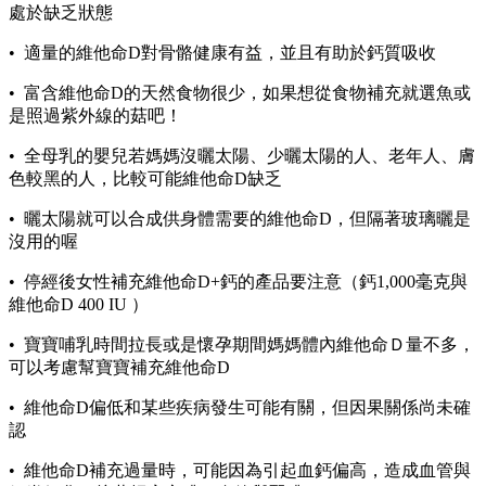
處於缺乏狀態
• 適量的維他命D對骨骼健康有益，並且有助於鈣質吸收
• 富含維他命D的天然食物很少，如果想從食物補充就選魚或
是照過紫外線的菇吧！
• 全母乳的嬰兒若媽媽沒曬太陽、少曬太陽的人、老年人、膚
色較黑的人，比較可能維他命D缺乏
• 曬太陽就可以合成供身體需要的維他命D，但隔著玻璃曬是
沒用的喔
• 停經後女性補充維他命D+鈣的產品要注意（鈣1,000毫克與
維他命D 400 IU ）
• 寶寶哺乳時間拉長或是懷孕期間媽媽體內維他命Ｄ量不多，
可以考慮幫寶寶補充維他命D
• 維他命D偏低和某些疾病發生可能有關，但因果關係尚未確
認
• 維他命D補充過量時，可能因為引起血鈣偏高，造成血管與