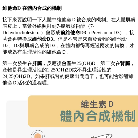
維他命D 在體內合成的機制
接下來要說明一下人體中維他命Ｄ被合成的機制。在人體肌膚
表皮上，當紫外線照射到7-脫氫膽甾醇（7-
Dehydrocholesterol）會形成
前維他命D3
（Previtamin D3），接
著會再轉換成
維他命D3
。但是不管是來自於食物的維他命
D2、D3與肌膚合成的D3，在體內都得再經過兩次的轉換，才
能成為有生理活性的維他命Ｄ。
第一次發生在
肝臟
，反應後會產生25(OH)D；第二次在
腎臟
，
產物是具生理活性的1,25(OH)2D或不具生理活性的
24,25(OH)2D。如果肝或腎的健康出問題了，也可能會影響維
他命Ｄ活化的過程喔。