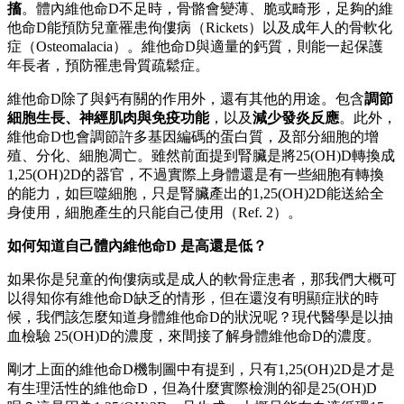
搐
。體內維他命D不足時，骨骼會變薄、脆或畸形，足夠的維
他命D能預防兒童罹患佝僂病（Rickets）以及成年人的骨軟化
症（Osteomalacia）。維他命D與適量的鈣質，則能一起保護
年長者，預防罹患骨質疏鬆症。
維他命D除了與鈣有關的作用外，還有其他的用途。包含
調節
細胞生長、神經肌肉與免疫功能
，以及
減少發炎反應
。此外，
維他命D也會調節許多基因編碼的蛋白質，及部分細胞的增
殖、分化、細胞凋亡。雖然前面提到腎臟是將25(OH)D轉換成
1,25(OH)2D的器官，不過實際上身體還是有一些細胞有轉換
的能力，如巨噬細胞，只是腎臟產出的1,25(OH)2D能送給全
身使用，細胞產生的只能自己使用（Ref. 2）。
如何知道自己體內維他命D 是高還是低？
如果你是兒童的佝僂病或是成人的軟骨症患者，那我們大概可
以得知你有維他命D缺乏的情形，但在還沒有明顯症狀的時
候，我們該怎麼知道身體維他命D的狀況呢？現代醫學是以抽
血檢驗 25(OH)D的濃度，來間接了解身體維他命D的濃度。
剛才上面的維他命D機制圖中有提到，只有1,25(OH)2D是才是
有生理活性的維他命D，但為什麼實際檢測的卻是25(OH)D