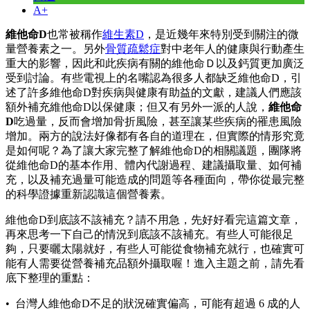
A+
維他命D
也常被稱作
維生素D
，是近幾年來特別受到關注的微
量營養素之一。另外
骨質疏鬆症
對中老年人的健康與行動產生
重大的影響，因此和此疾病有關的維他命Ｄ以及鈣質更加廣泛
受到討論。有些電視上的名嘴認為很多人都缺乏維他命D，引
述了許多維他命D對疾病與健康有助益的文獻，建議人們應該
額外補充維他命D以保健康；但又有另外一派的人說，
維他命
D
吃過量，反而會增加骨折風險，甚至讓某些疾病的罹患風險
增加。兩方的說法好像都有各自的道理在，但實際的情形究竟
是如何呢？為了讓大家完整了解維他命D的相關議題，團隊將
從維他命D的基本作用、體內代謝過程、建議攝取量、如何補
充，以及補充過量可能造成的問題等各種面向，帶你從最完整
的科學證據重新認識這個營養素。
維他命D到底該不該補充？請不用急，先好好看完這篇文章，
再來思考一下自己的情況到底該不該補充。有些人可能很足
夠，只要曬太陽就好，有些人可能從食物補充就行，也確實可
能有人需要從營養補充品額外攝取喔！進入主題之前，請先看
底下整理的重點：
• 台灣人維他命D不足的狀況確實偏高，可能有超過 6 成的人