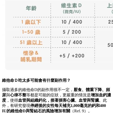
維他命Ｄ吃太多可能會有什麼副作用？
攝取過多的維他命D的副作用很不一定，
厭食、體重下降、頻
尿
與
心律不整
等都是可能的症狀，更嚴重的情況是
增加血鈣濃
度
，使得
血管與組織鈣化，接著損害心臟、血管與腎臟
。此
外，有研究發現
停經後的女性每天補充1,000毫克的鈣和400
IU的維他命D與腎結石的風險增加有關
（Ref. 9）。