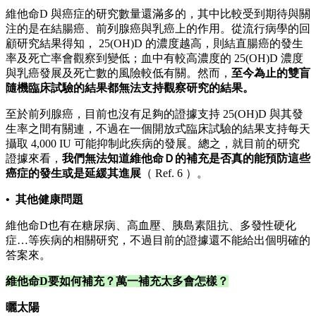
維他命D 與癌症的研究數量還滿多的，其中比較受到期待與關
注的是在結腸癌、前列腺癌與乳癌上的作用。從流行病學的回
顧研究結果得知， 25(OH)D 的濃度越高，則結直腸癌的發生
率及死亡率會觀察到變低；血中有較高濃度的 25(OH)D 濃度
與乳癌發展及死亡數的風險較低有關。然而，
至今為止的雙盲
隨機臨床試驗的結果都無法支持觀察研究的結果。
至於前列腺癌，目前也沒有足夠的證據支持 25(OH)D 與其發
生率之間有關連，不過在一個開放式臨床試驗的結果支持每天
攝取 4,000 IU 可能抑制此疾病的發展。總之，就目前的研究
證據來看，
我們無法知道維他命Ｄ的補充是否真的能預防這些
癌症的發生或是延緩其進展
（ Ref. 6 ）。
• 其他健康問題
維他命D也有在糖尿病、高血壓、胰島素阻抗、多發性硬化
症…等疾病的相關研究，不過目前的證據還不能給出個明確的
答案來。
維他命D要如何補充？萬一補充太多會怎樣？
曬太陽