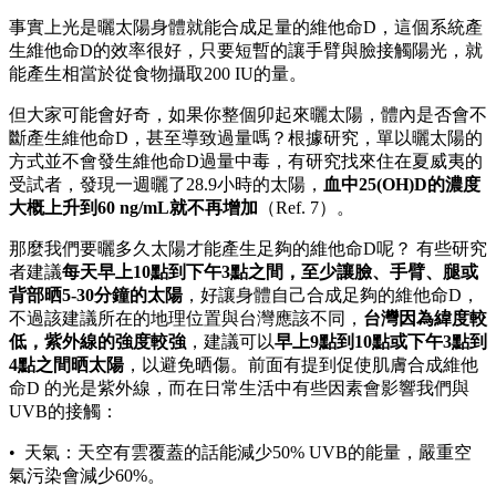
事實上光是曬太陽身體就能合成足量的維他命D，這個系統產
生維他命D的效率很好，只要短暫的讓手臂與臉接觸陽光，就
能產生相當於從食物攝取200 IU的量。
但大家可能會好奇，如果你整個卯起來曬太陽，體內是否會不
斷產生維他命D，甚至導致過量嗎？根據研究，單以曬太陽的
方式並不會發生維他命D過量中毒，有研究找來住在夏威夷的
受試者，發現一週曬了28.9小時的太陽，
血中25(OH)D的濃度
大概上升到60 ng/mL就不再增加
（Ref. 7）。
那麼我們要曬多久太陽才能產生足夠的維他命D呢？ 有些研究
者建議
每天早上10點到下午3點之間，至少讓臉、手臂、腿或
背部晒5-30分鐘的太陽
，好讓身體自己合成足夠的維他命D，
不過該建議所在的地理位置與台灣應該不同，
台灣因為緯度較
低，紫外線的強度較強
，建議可以
早上9點到10點或下午3點到
4點之間晒太陽
，以避免晒傷。前面有提到促使肌膚合成維他
命D 的光是紫外線，而在日常生活中有些因素會影響我們與
UVB的接觸：
• 天氣：天空有雲覆蓋的話能減少50% UVB的能量，嚴重空
氣污染會減少60%。