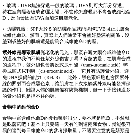
• 玻璃：UVB無法穿透一般的玻璃，UVA則可大部分穿透。
待在室內隔著玻璃窗曬太陽，不管你怎麼曬都不會合成維他命
D，反而會因為UVA而加速肌膚老化。
• 防曬乳液：SPF大於８的防曬產品就能隔絕UVB阻止肌膚合
成維他命D。然而，實際上人們通常不會塗好塗滿的關係，沒
塗到或塗好的肌膚還是能夠合成維他命D的喔。
紫外線是導致肌膚光老化
的元兇，那麼在曬太陽合成維他命D
的過程中我們不就任紫外線傷害了嗎？有趣的是，在肌膚合成
的過程中，紫外線也會將反式尿刊酸（trans-urocanic acid）轉
換成順式尿刊酸（cis-urocanic acid），它具有防護紫外線、避
免DNA損傷的能力（Ref. 8）；此外，黑色素細胞也會因紫外
線的照射而合成黑色素，讓肌膚在下次接觸紫外線時能發揮保
護的作用。雖說人體的肌膚備有防禦機制，但一下子接觸過多
的紫外線也是擋不住的喔。
食物中的維他命D
食物中富含維他命D的食物種類很少，要不就是吃魚，不然就
是吃蘑菇吧！基本上只要這一天有吃到這兩類食物，就能很容
易的達到每日維他命D的參考攝取量，不過要注意的是菇類是