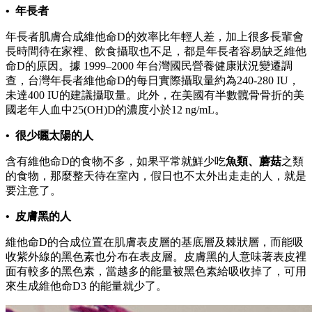
• 年長者
年長者肌膚合成維他命D的效率比年輕人差，加上很多長輩會
長時間待在家裡、飲食攝取也不足，都是年長者容易缺乏維他
命D的原因。據 1999–2000 年台灣國民營養健康狀況變遷調
查，台灣年長者維他命D的每日實際攝取量約為240-280 IU，
未達400 IU的建議攝取量。此外，在美國有半數髖骨骨折的美
國老年人血中25(OH)D的濃度小於12 ng/mL。
• 很少曬太陽的人
含有維他命D的食物不多，如果平常就鮮少吃
魚類、蘑菇
之類
的食物，那麼整天待在室內，假日也不太外出走走的人，就是
要注意了。
• 皮膚黑的人
維他命D的合成位置在肌膚表皮層的基底層及棘狀層，而能吸
收紫外線的黑色素也分布在表皮層。皮膚黑的人意味著表皮裡
面有較多的黑色素，當越多的能量被黑色素給吸收掉了，可用
來生成維他命D3 的能量就少了。