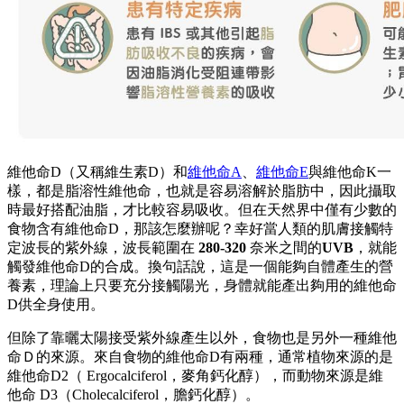
維他命D（又稱維生素D）和
維他命A
、
維他命E
與維他命K一
樣，都是脂溶性維他命，也就是容易溶解於脂肪中，因此攝取
時最好搭配油脂，才比較容易吸收。但在天然界中僅有少數的
食物含有維他命D，那該怎麼辦呢？幸好當人類的肌膚接觸特
定波長的紫外線，波長範圍在
280-320
奈米之間的
UVB
，就能
觸發維他命D的合成。換句話說，這是一個能夠自體產生的營
養素，理論上只要充分接觸陽光，身體就能產出夠用的維他命
D供全身使用。
但除了靠曬太陽接受紫外線產生以外，食物也是另外一種維他
命Ｄ的來源。來自食物的維他命D有兩種，通常植物來源的是
維他命D2（ Ergocalciferol，麥角鈣化醇），而動物來源是維
他命 D3（Cholecalciferol，膽鈣化醇）。