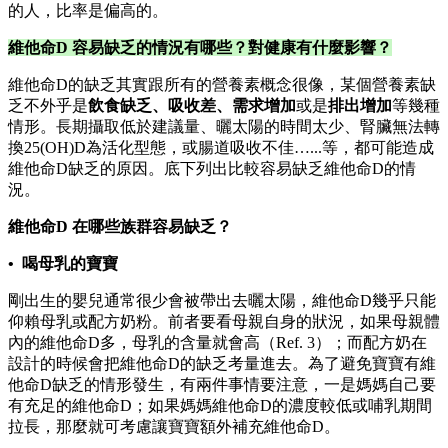
的人，比率是偏高的。
維他命D 容易缺乏的情況有哪些？對健康有什麼影響？
維他命D的缺乏其實跟所有的營養素概念很像，某個營養素缺
乏不外乎是
飲食缺乏、吸收差、需求增加
或是
排出增加
等幾種
情形。長期攝取低於建議量、曬太陽的時間太少、腎臟無法轉
換25(OH)D為活化型態，或腸道吸收不佳…...等，都可能造成
維他命D缺乏的原因。底下列出比較容易缺乏維他命D的情
況。
維他命D 在哪些族群容易缺乏？
• 喝母乳的寶寶
剛出生的嬰兒通常很少會被帶出去曬太陽，維他命D幾乎只能
仰賴母乳或配方奶粉。前者要看母親自身的狀況，如果母親體
內的維他命D多，母乳的含量就會高（Ref. 3）；而配方奶在
設計的時候會把維他命D的缺乏考量進去。為了避免寶寶有維
他命D缺乏的情形發生，有兩件事情要注意，一是媽媽自己要
有充足的維他命D；如果媽媽維他命D的濃度較低或哺乳期間
拉長，那麼就可考慮讓寶寶額外補充維他命D。