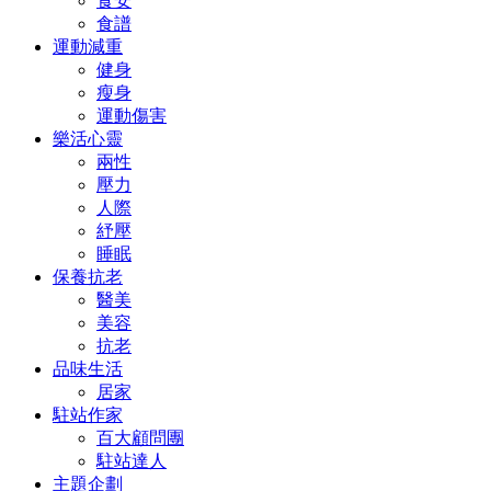
食安
食譜
運動減重
健身
瘦身
運動傷害
樂活心靈
兩性
壓力
人際
紓壓
睡眠
保養抗老
醫美
美容
抗老
品味生活
居家
駐站作家
百大顧問團
駐站達人
主題企劃