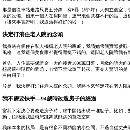
那是個從車站走路只要五分鐘，有6疊（約3坪）大獨立個室，
水的設備。如果一個人在房間裡，連想泡個茶都不行的話，這
（後來事實證明，我還活得好好的啦！）
決定打消住老人院的念頭
我身邊有個住在私人機構老人院的親戚，我請她帶我實際參觀
風格，連我這個美食家都覺得還挺不錯的。這間老人院讓我有
首先，入住需要保證金，大約接近1000萬日幣，月繳的話大
想起這些現實的問題，心情不禁沈重了起來。更令人驚訝的是，萬一
白白飛了！
於是，我決定打消住老人院的念頭。我將本來預定花在老人院的
我不需要扶手—94歲時改造房子的經過
當我下定決心要改造房子時，腦中開始出現一堆點子。比如，
動，也能讓我隨時想跳舞就能跳的寬敞空間。
我家本來的格局，是有很多不同功能的小空間。不過自從丈夫