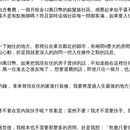
包含餐費，一個月租金12萬日幣的銀髮族社區。感覺起來似乎
樣不是有點無聊嗎？而且當時這個社區每一間都客滿，如果要入
一下她住的地方。那裡位在東京鄰近的縣市，有兩間6疊大的房
點心動，於是我就更深入的詢問一些入住條件之類的訊息。
約30萬日幣。如果把我現在住的房子賣掉的話，不知道能在這裡
住進去之後反悔了， 想要退費的話，即使只住一個月，也只能退保
錢， 拿來替現在住的家進行裝修。我要將度過人生最後的地方弄
要不要在室內裝扶手呢？答案是：當然不要！我才不需要扶手。
過世後，我根本也不需要那麼多的房間。於是我想：「乾脆只要