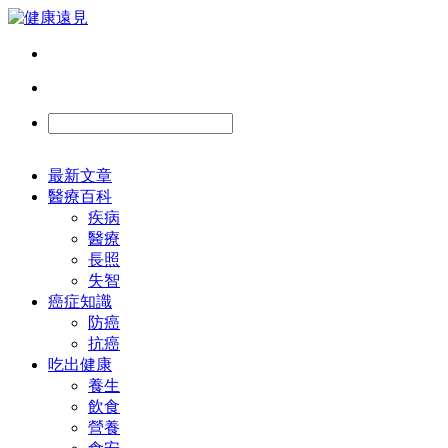
最新文章
醫療百科
疾病
醫療
長照
失智
癌症知識
防癌
抗癌
吃出健康
養生
飲食
營養