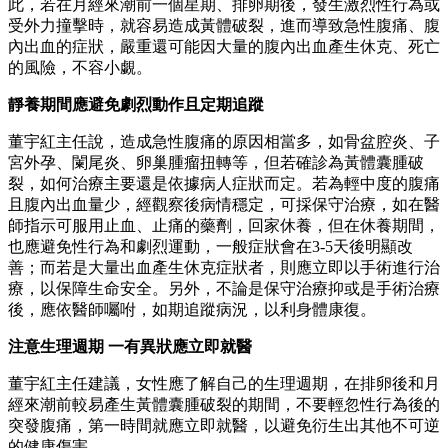
此，若在月經來潮前一個星期、排卵期後，發生激烈性行為或
受外力撞擊時，就容易造成黃體破裂，進而導致急性腹痛、腹
內出血的症狀，嚴重還可能因大量的腹內出血產生休克、死亡
的風險，不容小覷。
靜養期間應避免劇烈動作且定期追蹤
董宇紅主任說，造成急性腹痛的原因相當多，如骨盆腔炎、子
宮外孕、闌尾炎、卵巢腫瘤扭轉等，但若確診為黃體囊腫破
裂，如何治療主要還是依據病人症狀而定。若為輕中度的腹痛
且腹內出血量少，經觀察後病情穩定，可採保守治療，如在醫
師指示可服用止血、止痛的藥劑，回家休養，但在休養期間，
也應避免性行為和劇烈運動，一般症狀會在3-5天後明顯改
善；而若是大量出血產生休克症狀者，則應立即以手術進行治
療，以保障生命安全。另外，不論是保守治療抑或是手術治療
後，應依醫師囑咐，如期追蹤病況，以利身體康復。
注意生理週期 一有異狀應立即就醫
董宇紅主任建議，女性應了解自己的生理週期，在排卵後和月
經來潮前較易產生黃體囊腫破裂的期間，不要輕忽性行為後的
突發腹痛，第一時間就應立即就醫，以避免衍生出其他不可逆
的健康傷害。