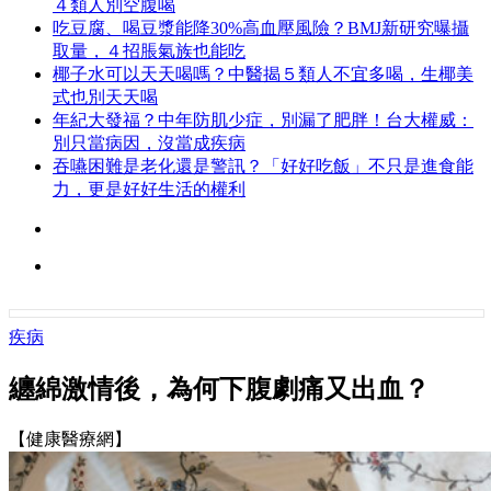
４類人別空腹喝
吃豆腐、喝豆漿能降30%高血壓風險？BMJ新研究曝攝
取量，４招脹氣族也能吃
椰子水可以天天喝嗎？中醫揭５類人不宜多喝，生椰美
式也別天天喝
年紀大發福？中年防肌少症，別漏了肥胖！台大權威：
別只當病因，沒當成疾病
吞嚥困難是老化還是警訊？「好好吃飯」不只是進食能
力，更是好好生活的權利
疾病
纏綿激情後，為何下腹劇痛又出血？
【健康醫療網】