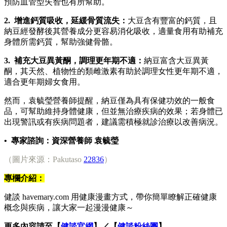
預防血管型失智也有所幫助。
2. 增進鈣質吸收，延緩骨質流失：
大豆含有豐富的鈣質，且
納豆經發酵後其營養成分更容易消化吸收，適量食用有助補充
身體所需鈣質，幫助強健骨骼。
3. 補充大豆異黃酮，調理更年期不適：
納豆富含大豆異黃
酮，其天然、植物性的類雌激素有助於調理女性更年期不適，
適合更年期婦女食用。
然而，袁毓瑩營養師提醒，納豆僅為具有保健功效的一般食
品，可幫助維持身體健康，但並無治療疾病的效果；若身體已
出現警訊或有疾病問題者，建議需積極就診治療以改善病況。
• 專家諮詢：資深營養師 袁毓瑩
（圖片來源：Pakutaso
22836
）
專欄介紹：
健談 havemary.com 用健康漫畫方式，帶你簡單瞭解正確健康
概念與疾病，讓大家一起漫漫健康～
更多內容請至【
健談官網
】／【
健談粉絲團
】