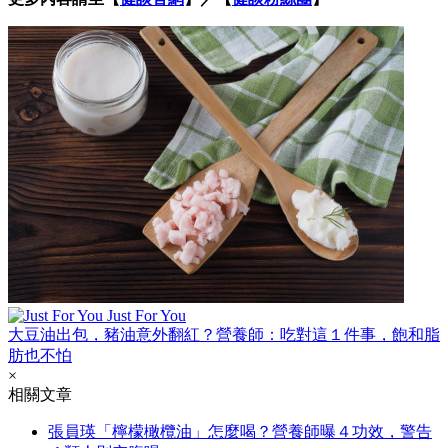
Just For You
大豆油出包，豬油意外翻紅？營養師：吃對這１件事，飽和脂
肪也不怕
×
相關文章
張員瑛「檸檬橄欖油」怎麼喝？營養師曝４功效，警告