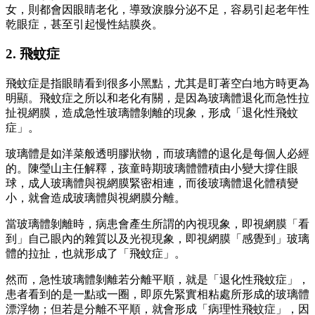
女，則都會因眼睛老化，導致淚腺分泌不足，容易引起老年性
乾眼症，甚至引起慢性結膜炎。
2. 飛蚊症
飛蚊症是指眼睛看到很多小黑點，尤其是盯著空白地方時更為
明顯。飛蚊症之所以和老化有關，是因為玻璃體退化而急性拉
扯視網膜，造成急性玻璃體剝離的現象，形成「退化性飛蚊
症」。
玻璃體是如洋菜般透明膠狀物，而玻璃體的退化是每個人必經
的。陳瑩山主任解釋，孩童時期玻璃體體積由小變大撐住眼
球，成人玻璃體與視網膜緊密相連，而後玻璃體退化體積變
小，就會造成玻璃體與視網膜分離。
當玻璃體剝離時，病患會產生所謂的內視現象，即視網膜「看
到」自己眼內的雜質以及光視現象，即視網膜「感覺到」玻璃
體的拉扯，也就形成了「飛蚊症」。
然而，急性玻璃體剝離若分離平順，就是「退化性飛蚊症」，
患者看到的是一點或一圈，即原先緊實相粘處所形成的玻璃體
漂浮物；但若是分離不平順，就會形成「病理性飛蚊症」，因