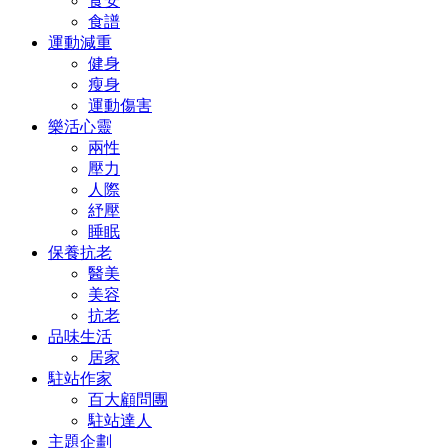
食安
食譜
運動減重
健身
瘦身
運動傷害
樂活心靈
兩性
壓力
人際
紓壓
睡眠
保養抗老
醫美
美容
抗老
品味生活
居家
駐站作家
百大顧問團
駐站達人
主題企劃