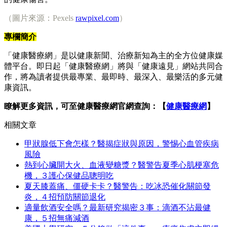
（圖片來源：Pexels
rawpixel.com
）
專欄簡介
「健康醫療網」是以健康新聞、治療新知為主的全方位健康媒
體平台。即日起「健康醫療網」將與「健康遠見」網站共同合
作，將為讀者提供最專業、最即時、最深入、最樂活的多元健
康資訊。
瞭解更多資訊，可至健康醫療網官網查詢：【
健康醫療網
】
相關文章
甲狀腺低下會怎樣？醫揭症狀與原因，警惕心血管疾病
風險
熱到心臟開大火、血液變糖漿？醫警告夏季心肌梗塞危
機，３護心保健品聰明吃
夏天膝蓋痛、僵硬卡卡？醫警告：吃冰恐催化關節發
炎，４招預防關節退化
適量飲酒安全嗎？最新研究揭密３事：滴酒不沾最健
康，５招無痛減酒