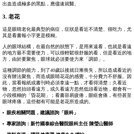
出血造成極多的黑點，應儘速就醫。
3. 老花
這是眼睛老化最典型的病症，症狀是看近不清楚、很吃力，尤
其是看書報小字更是模糊。
人的眼球結構，在最自然的狀態下，是用來遠看，也就是看遠
的地方最不需要使力，可以很輕鬆很舒服的看，但是看近的地
方，由於要聚焦，眼球就必須要使力來「調節」。
這種調節的能力，到了40歲以後就日漸喪失，所以造成看近的
沒有辦法聚焦，而造成眼睛花花的感覺，十分費力不舒服。因
此，當看報紙或書刊時必須拿遠一點，才看得清楚；久看近
物，忽然抬頭看遠方，或久看遠方忽然低頭看近物，都會有一
小段模糊的「昏花期」；看書容易疲倦，眼眶會痛，有些甚至
眼球疼痛，這些都有可能是老花所造成的。
• 眼疾相關問題，建議諮詢「眼科」
• 專家諮詢：新竹國泰綜合醫院眼科主任 陳瑩山醫師