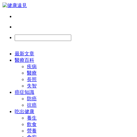
最新文章
醫療百科
疾病
醫療
長照
失智
癌症知識
防癌
抗癌
吃出健康
養生
飲食
營養