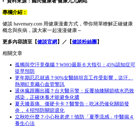
• 資料來源：國民健康署 健康九九網站
專欄介紹：
健談 havemary.com 用健康漫畫方式，帶你簡單瞭解正確健康
概念與疾病，讓大家一起漫漫健康～
更多內容請至【
健談官網
】／【
健談粉絲團
】
相關文章
孤獨與空汙竟傷腦？WHO最新６大指引：45%認知症可
提早預防
更年期忍忍就過？90%女醫師坦言工作受影響，盜汗、
熱潮紅竟藏心血管警訊
退休瘋跟團出國？台大醫示警：反覆抽膝關節積水恐致
感染，正確休養才能避免化膿
夏天膝蓋痛、僵硬卡卡？醫警告：吃冰恐催化關節發
炎，４招預防關節退化
立秋吃什麼？小心秋老虎！慎防「夏季流感」中醫揭４
養生心法