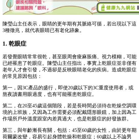
陳瑩山主任表示，眼睛的更年期有其脈絡可循，若出現以下這
3種徵兆，就代表眼睛已有老化跡象。
1. 乾眼症
若發覺眼睛常常很乾，甚至眼周會痠麻脹痛、視力模糊，可能
已經罹患了乾眼症。陳瑩山主任指出，事實上乾眼症並非僅有
老年人才會引發，不過卻是反映眼睛老化的疾病。造成乾眼症
的常見原因包括：
第一，因3C產品的盛行，即使20歲以下的3C重度使用者，或
熬夜讀書用眼過度，也有可能罹患乾眼症。
第二，在20至45歲這個階段，若是長時間必須待在乾燥空調環
境的上班族，又因為工作需要必須配戴隱形眼鏡，加上因為工
作場所戶外溫度跟室內差異過大，也是乾眼症的好發族群。
第三，與年齡漸長有關，包括：45至60歲的女性，由於更年期
荷爾蒙改變，容易引起身體乾燥和乾眼症；60歲以上不論男