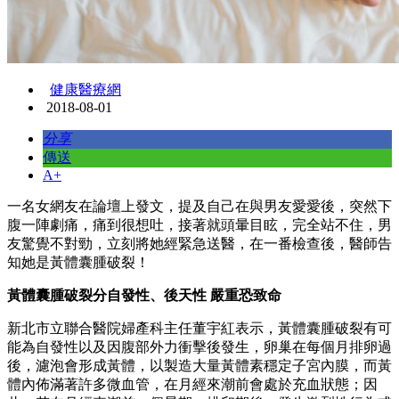
健康醫療網
2018-08-01
分享
傳送
A+
一名女網友在論壇上發文，提及自己在與男友愛愛後，突然下
腹一陣劇痛，痛到很想吐，接著就頭暈目眩，完全站不住，男
友驚覺不對勁，立刻將她經緊急送醫，在一番檢查後，醫師告
知她是黃體囊腫破裂！
黃體囊腫破裂分自發性、後天性 嚴重恐致命
新北市立聯合醫院婦產科主任董宇紅表示，黃體囊腫破裂有可
能為自發性以及因腹部外力衝擊後發生，卵巢在每個月排卵過
後，濾泡會形成黃體，以製造大量黃體素穩定子宮內膜，而黃
體內佈滿著許多微血管，在月經來潮前會處於充血狀態；因