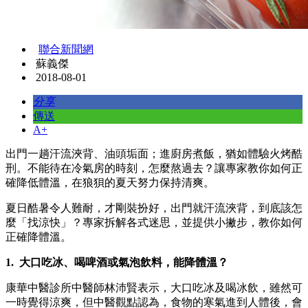
聯合新聞網
蘇義傑
2018-08-01
分享
傳送
A+
出門一趟汗流浹背、油頭垢面；進廚房煮飯，猶如體驗火烤酷
刑。不能待在冷氣房的時刻，怎麼熬過去？讓專家教你如何正
確降低體溫，在狼狽的夏天努力保持清爽。
夏日酷暑令人難耐，才剛裝扮好，出門就汗流浹背，到底該怎
麼「找涼快」？專家拆解各式迷思，並提供小撇步，教你如何
正確降體溫。
1. 大口吃冰、喝啤酒或氣泡飲料，能降體溫？
康華中醫診所中醫師林沛賢表示，大口吃冰及喝冰飲，雖然可
一時覺得涼爽，但中醫觀點認為，食物的寒氣進到人體後，會