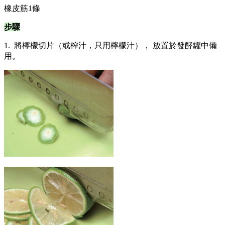
橡皮筋1條
步驟
1. 將檸檬切片（或榨汁，只用檸檬汁）， 放置於發酵罐中備
用。