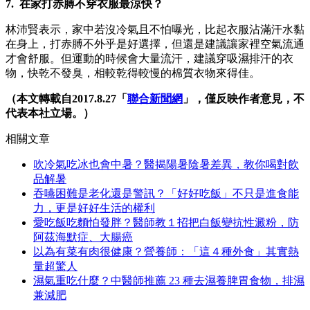
7. 在家打赤膊不穿衣服最涼快？
林沛賢表示，家中若沒冷氣且不怕曝光，比起衣服沾滿汗水黏
在身上，打赤膊不外乎是好選擇，但還是建議讓家裡空氣流通
才會舒服。但運動的時候會大量流汗，建議穿吸濕排汗的衣
物，快乾不發臭，相較乾得較慢的棉質衣物來得佳。
（本文轉載自2017.8.27「
聯合新聞網
」，僅反映作者意見，不
代表本社立場。）
相關文章
吹冷氣吃冰也會中暑？醫揭陽暑陰暑差異，教你喝對飲
品解暑
吞嚥困難是老化還是警訊？「好好吃飯」不只是進食能
力，更是好好生活的權利
愛吃飯吃麵怕發胖？醫師教１招把白飯變抗性澱粉，防
阿茲海默症、大腸癌
以為有菜有肉很健康？營養師：「這４種外食」其實熱
量超驚人
濕氣重吃什麼？中醫師推薦 23 種去濕養脾胃食物，排濕
兼減肥