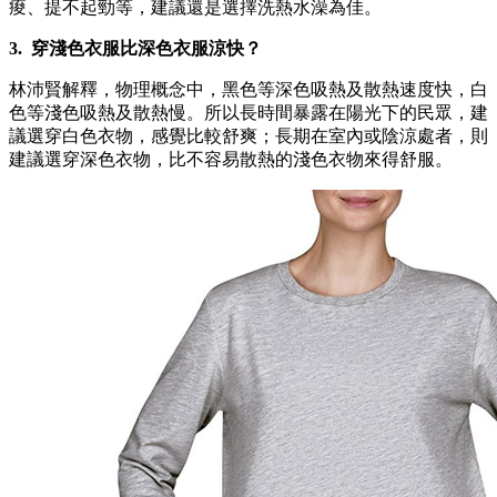
痠、提不起勁等，建議還是選擇洗熱水澡為佳。
3. 穿淺色衣服比深色衣服涼快？
林沛賢解釋，物理概念中，黑色等深色吸熱及散熱速度快，白
色等淺色吸熱及散熱慢。所以長時間暴露在陽光下的民眾，建
議選穿白色衣物，感覺比較舒爽；長期在室內或陰涼處者，則
建議選穿深色衣物，比不容易散熱的淺色衣物來得舒服。