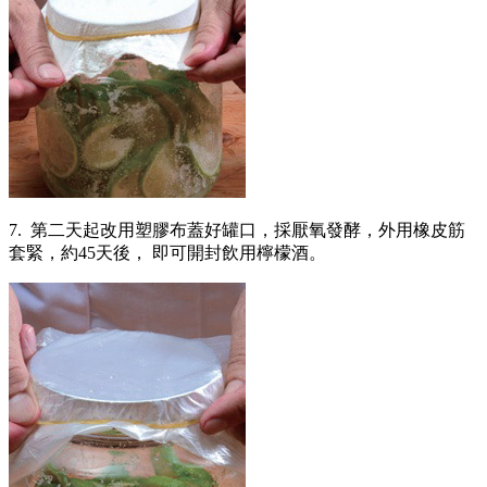
7. 第二天起改用塑膠布蓋好罐口，採厭氧發酵，外用橡皮筋
套緊，約45天後， 即可開封飲用檸檬酒。