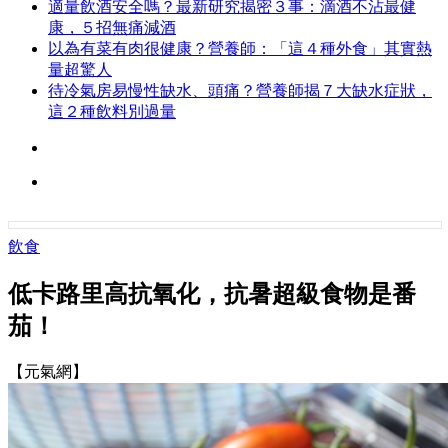
適量飲酒安全嗎？最新研究揭密３事：滴酒不沾最健
康，５招無痛減酒
以為有菜有肉很健康？營養師：「這４種外食」其實熱
量超驚人
待冷氣房易慢性缺水、頭痛？營養師揭７大缺水症狀，
這２種飲料別過量
飲食
低卡路里高抗氧化，抗暑超級食物是番
茄！
【元氣網】