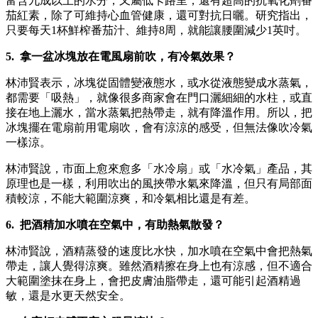
富含九成以上的水分，又屬低卡路里，還有超高的抗氧化劑番
茄紅素，除了可維持心血管健康，還可對抗日曬。研究指出，
只要每天1杯鮮榨番茄汁、維持8周，就能讓腰圍減少1英吋。
5. 拿一盆冰塊放在電風扇前吹，有冷氣效果？
林沛賢表示，冰塊從固體變液態水，或水從液態變成水蒸氣，
都需要「吸熱」，就像很多商家會在門口灑細細的水柱，或直
接在地上灑水，當水蒸氣把熱帶走，就有降溫作用。所以，把
冰塊擺在電扇前用電扇吹，會有涼涼的感受，但無法像吹冷氣
一樣涼。
林沛賢說，市面上愈來愈多「水冷扇」或「水冷氣」產品，其
原理也是一樣，利用吹出的風挾帶水氣來降溫，但只有局部面
積較涼，不能大範圍涼爽，和冷氣相比還是有差。
6. 把酒精加水噴在空氣中，有助熱氣散發？
林沛賢說，酒精蒸發的速度比水快，加水噴在空氣中會把熱氣
帶走，讓人覺得涼爽。雖然酒精擦在身上也有涼感，但不適合
大範圍塗抹在身上，會把皮膚油脂帶走，還可能引起酒精過
敏，還是水更天然安全。