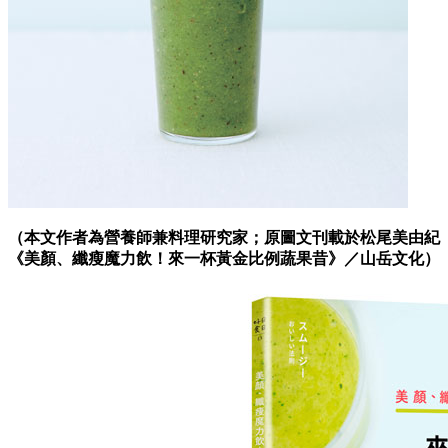
（本文作者為營養師兼料理研究家；原圖文刊載於松尾美由紀
《美顏、纖瘦魔力飲！來一杯黃金比例蔬果昔》／山岳文化）