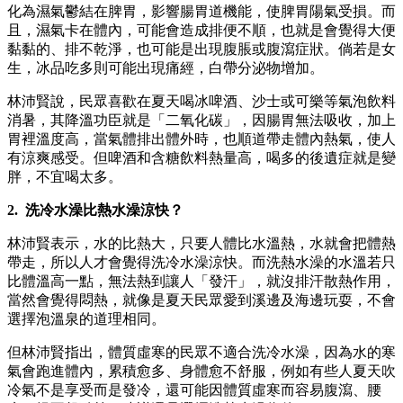
化為濕氣鬱結在脾胃，影響腸胃道機能，使脾胃陽氣受損。而
且，濕氣卡在體內，可能會造成排便不順，也就是會覺得大便
黏黏的、排不乾淨，也可能是出現腹脹或腹瀉症狀。倘若是女
生，冰品吃多則可能出現痛經，白帶分泌物增加。
林沛賢說，民眾喜歡在夏天喝冰啤酒、沙士或可樂等氣泡飲料
消暑，其降溫功臣就是「二氧化碳」，因腸胃無法吸收，加上
胃裡溫度高，當氣體排出體外時，也順道帶走體內熱氣，使人
有涼爽感受。但啤酒和含糖飲料熱量高，喝多的後遺症就是變
胖，不宜喝太多。
2. 洗冷水澡比熱水澡涼快？
林沛賢表示，水的比熱大，只要人體比水溫熱，水就會把體熱
帶走，所以人才會覺得洗冷水澡涼快。而洗熱水澡的水溫若只
比體溫高一點，無法熱到讓人「發汗」，就沒排汗散熱作用，
當然會覺得悶熱，就像是夏天民眾愛到溪邊及海邊玩耍，不會
選擇泡溫泉的道理相同。
但林沛賢指出，體質虛寒的民眾不適合洗冷水澡，因為水的寒
氣會跑進體內，累積愈多、身體愈不舒服，例如有些人夏天吹
冷氣不是享受而是發冷，還可能因體質虛寒而容易腹瀉、腰