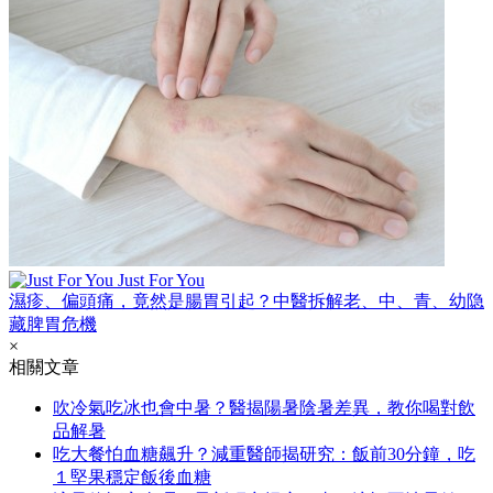
Just For You
濕疹、偏頭痛，竟然是腸胃引起？中醫拆解老、中、青、幼隐
藏脾胃危機
×
相關文章
吹冷氣吃冰也會中暑？醫揭陽暑陰暑差異，教你喝對飲
品解暑
吃大餐怕血糖飆升？減重醫師揭研究：飯前30分鐘，吃
１堅果穩定飯後血糖