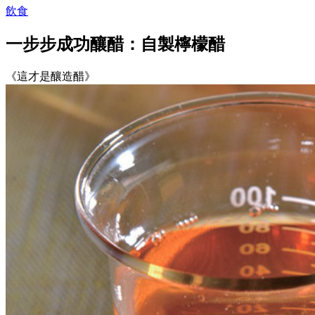
飲食
一步步成功釀醋：自製檸檬醋
《這才是釀造醋》