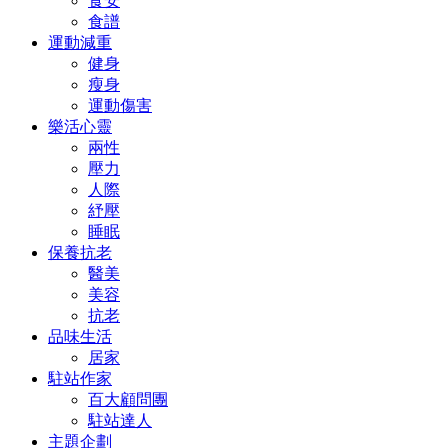
食安
食譜
運動減重
健身
瘦身
運動傷害
樂活心靈
兩性
壓力
人際
紓壓
睡眠
保養抗老
醫美
美容
抗老
品味生活
居家
駐站作家
百大顧問團
駐站達人
主題企劃