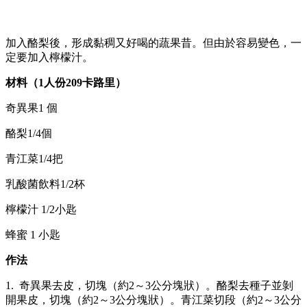
加入酪梨後，形成黏稠又好喝的蔬果昔。但由於容易變色，一
定要加入檸檬汁。
材料（1人份209卡路里）
奇異果1 個
酪梨1/4個
青江菜1/4把
乳酸菌飲料1/2杯
檸檬汁 1/2小匙
蜂蜜 1 小匙
作法
1. 奇異果去皮，切塊（約2～3公分塊狀）。酪梨去種子並剝
開果皮，切塊（約2～3公分塊狀）。青江菜切段（約2～3公分