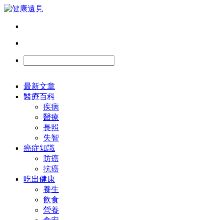
最新文章
醫療百科
疾病
醫療
長照
失智
癌症知識
防癌
抗癌
吃出健康
養生
飲食
營養