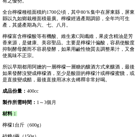
有之優勢。
全台檸檬種植面積約1700公頃，其中80％集中在屏東縣，屏東
縣以九如鄉栽種面積最廣。檸檬經過產期調節，全年均可生
產，其盛產期為六、七、八月。
檸檬富含檸檬酸等有機酸、維生素C與纖維，果皮含精油是芳
香來源，是健康、美容聖品。主要是檸檬汁偏酸，容易使酸度
抑制酵母菌而不容易發酵，如果用鹼性物質去調整果汁，又會
使風味不正宗。
所以早期都用阿嬤的一層檸檬一層糖的釀酒方式來釀酒，最後
如果發酵沒變成檸檬酒，至少是酸甜的檸檬汁或檸檬蜜餞，或
是直接變成醋，最後直接用冰水去稀釋非常好喝。
成品份量：
400cc
製作所需時間：
1～3個月
材料：
檸檬1台斤（600g）
砂糖4兩（150g）