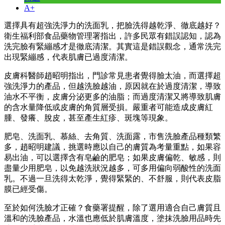
A+
選擇具有超強洗淨力的洗面乳，把臉洗得越乾淨、徹底越好？
衛生福利部食品藥物管理署指出，許多民眾有錯誤認知，認為
洗完臉有緊繃感才是徹底清潔。其實這是錯誤觀念，通常洗完
出現緊繃感，代表肌膚已過度清潔。
皮膚科醫師趙昭明指出，門診常見患者覺得臉太油，而選擇超
強洗淨力的產品，但越洗臉越油，原因就在於過度清潔，導致
油水不平衡，皮膚分泌更多的油脂；而過度清潔又將導致肌膚
的含水量降低或皮膚的角質層受損。嚴重者可能造成皮膚紅
腫、發癢、脫皮，甚至產生紅疹、斑塊等現象。
肥皂、洗面乳、慕絲、去角質、洗面露，市售洗臉產品種類繁
多，趙昭明建議，挑選時應以自己的膚質為考量重點，如果容
易出油，可以選擇含有皂鹼的肥皂；如果皮膚偏乾、敏感，則
盡量少用肥皂，以免越洗狀況越多，可多用偏向弱酸性的洗面
乳。不過一旦洗得太乾淨，覺得緊緊的、不舒服，則代表皮脂
膜已經受傷。
至於如何洗臉才正確？食藥署提醒，除了選用適合自己膚質且
溫和的洗臉產品，水溫也應低於肌膚溫度，塗抹洗臉用品時先