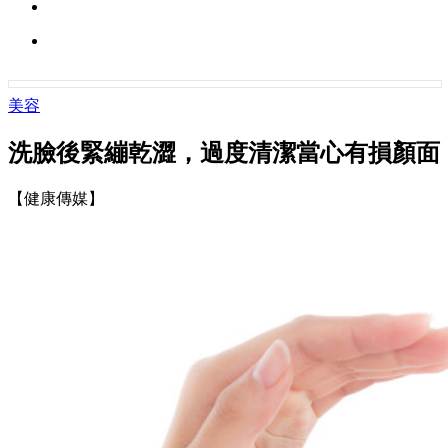
美容
洗臉後緊繃乾澀，過度清潔當心有損顏面
【健康傳媒】