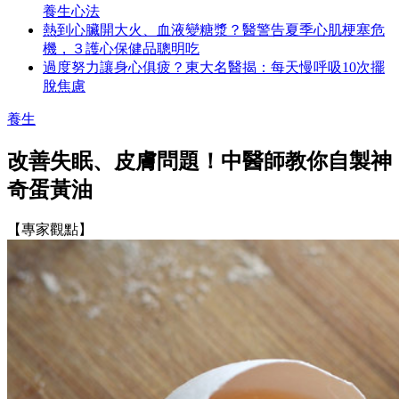
養生心法
熱到心臟開大火、血液變糖漿？醫警告夏季心肌梗塞危
機，３護心保健品聰明吃
過度努力讓身心俱疲？東大名醫揭：每天慢呼吸10次擺
脫焦慮
養生
改善失眠、皮膚問題！中醫師教你自製神
奇蛋黃油
【專家觀點】