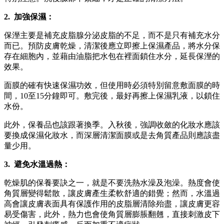
2. 加強保濕：
保溼主要是補充皮脂腺分泌皮脂的不足，而不是只有補充水分
而已。預防皮膚乾燥，清潔後應立即擦上保濕產品，將水分保
存在細胞內，並藉由油脂把水包在裡面鎖住水分，延長保溼的
效果。
面膜的確有快速保濕功效，但使用時必須特別留意敷面膜的時
間，10至15分鐘即可。敷完後，最好再擦上保濕乳液，以鎖住
水份。
此外，保養品也該跟著換季。入秋後，強調收斂的化妝水應該
要換成保濕化妝水，而深層清潔面膜或是去角質產品則應該盡
量少用。
3. 避免水溫過熱：
乾燥肌的保養要訣之一，就是不要洗熱水澡及泡澡。熱度會使
角質層變得鬆散，讓皮膚產生柔軟舒適的錯覺；然而，水溫過
高會讓皮膚表面具有保護作用的皮脂層清除殆盡，讓皮膚更容
易受傷害，此外，熱力也會使角質層膨脹翻翹，直接刺激皮下