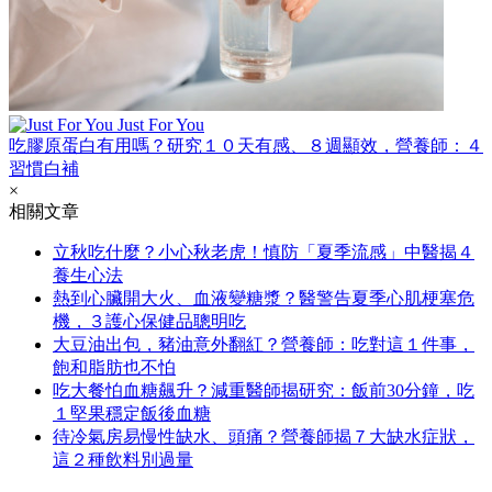
Just For You
吃膠原蛋白有用嗎？研究１０天有感、８週顯效，營養師：４
習慣白補
×
相關文章
立秋吃什麼？小心秋老虎！慎防「夏季流感」中醫揭４
養生心法
熱到心臟開大火、血液變糖漿？醫警告夏季心肌梗塞危
機，３護心保健品聰明吃
大豆油出包，豬油意外翻紅？營養師：吃對這１件事，
飽和脂肪也不怕
吃大餐怕血糖飆升？減重醫師揭研究：飯前30分鐘，吃
１堅果穩定飯後血糖
待冷氣房易慢性缺水、頭痛？營養師揭７大缺水症狀，
這２種飲料別過量