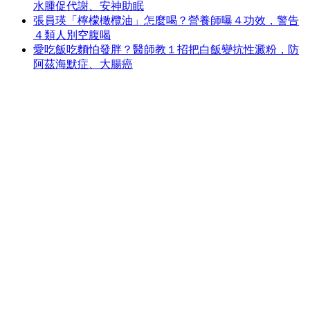
水腫促代謝、安神助眠
張員瑛「檸檬橄欖油」怎麼喝？營養師曝４功效，警告
４類人別空腹喝
愛吃飯吃麵怕發胖？醫師教１招把白飯變抗性澱粉，防
阿茲海默症、大腸癌