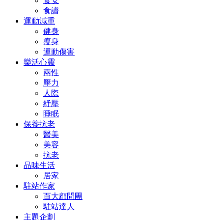
食安
食譜
運動減重
健身
瘦身
運動傷害
樂活心靈
兩性
壓力
人際
紓壓
睡眠
保養抗老
醫美
美容
抗老
品味生活
居家
駐站作家
百大顧問團
駐站達人
主題企劃