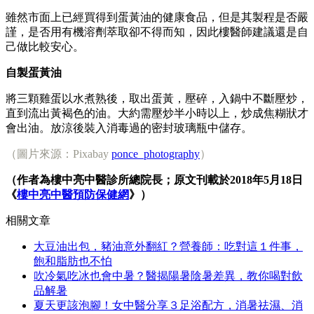
雖然市面上已經買得到蛋黃油的健康食品，但是其製程是否嚴
謹，是否用有機溶劑萃取卻不得而知，因此樓醫師建議還是自
己做比較安心。
自製蛋黃油
將三顆雞蛋以水煮熟後，取出蛋黃，壓碎，入鍋中不斷壓炒，
直到流出黃褐色的油。大約需壓炒半小時以上，炒成焦糊狀才
會出油。放涼後裝入消毒過的密封玻璃瓶中儲存。
（圖片來源：Pixabay
ponce_photography
）
（作者為樓中亮中醫診所總院長；原文刊載於2018年5月18日
《
樓中亮中醫預防保健網
》）
相關文章
大豆油出包，豬油意外翻紅？營養師：吃對這１件事，
飽和脂肪也不怕
吹冷氣吃冰也會中暑？醫揭陽暑陰暑差異，教你喝對飲
品解暑
夏天更該泡腳！女中醫分享３足浴配方，消暑祛濕、消