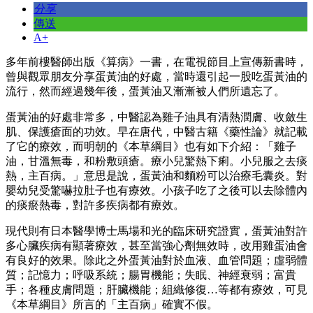
分享
傳送
A+
多年前樓醫師出版《算病》一書，在電視節目上宣傳新書時，
曾與觀眾朋友分享蛋黃油的好處，當時還引起一股吃蛋黃油的
流行，然而經過幾年後，蛋黃油又漸漸被人們所遺忘了。
蛋黃油的好處非常多，中醫認為雞子油具有清熱潤膚、收斂生
肌、保護瘡面的功效。早在唐代，中醫古籍《藥性論》就記載
了它的療效，而明朝的《本草綱目》也有如下介紹：「雞子
油，甘溫無毒，和粉敷頭瘡。療小兒驚熱下痢。小兒服之去痰
熱，主百病。」意思是說，蛋黃油和麵粉可以治療毛囊炎。對
嬰幼兒受驚嚇拉肚子也有療效。小孩子吃了之後可以去除體內
的痰瘀熱毒，對許多疾病都有療效。
現代則有日本醫學博士馬場和光的臨床研究證實，蛋黃油對許
多心臟疾病有顯著療效，甚至當強心劑無效時，改用雞蛋油會
有良好的效果。除此之外蛋黃油對於血液、血管問題；虛弱體
質；記憶力；呼吸系統；腸胃機能；失眠、神經衰弱；富貴
手；各種皮膚問題；肝臟機能；組織修復…等都有療效，可見
《本草綱目》所言的「主百病」確實不假。