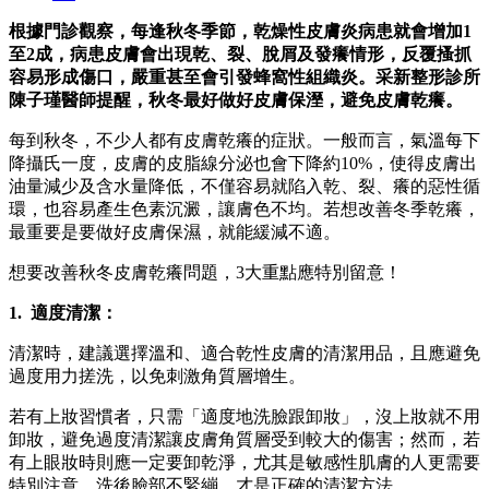
根據門診觀察，每逢秋冬季節，乾燥性皮膚炎病患就會增加1
至2成，病患皮膚會出現乾、裂、脫屑及發癢情形，反覆搔抓
容易形成傷口，嚴重甚至會引發蜂窩性組織炎。采新整形診所
陳子瑾醫師提醒，秋冬最好做好皮膚保溼，避免皮膚乾癢。
每到秋冬，不少人都有皮膚乾癢的症狀。一般而言，氣溫每下
降攝氏一度，皮膚的皮脂線分泌也會下降約10%，使得皮膚出
油量減少及含水量降低，不僅容易就陷入乾、裂、癢的惡性循
環，也容易產生色素沉澱，讓膚色不均。若想改善冬季乾癢，
最重要是要做好皮膚保濕，就能緩減不適。
想要改善秋冬皮膚乾癢問題，3大重點應特別留意！
1. 適度清潔：
清潔時，建議選擇溫和、適合乾性皮膚的清潔用品，且應避免
過度用力搓洗，以免刺激角質層增生。
若有上妝習慣者，只需「適度地洗臉跟卸妝」，沒上妝就不用
卸妝，避免過度清潔讓皮膚角質層受到較大的傷害；然而，若
有上眼妝時則應一定要卸乾淨，尤其是敏感性肌膚的人更需要
特別注意。洗後臉部不緊繃，才是正確的清潔方法。