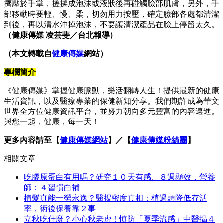
擠壓於手掌，搓揉成泡沫或液狀後再碰觸臉部肌膚，另外，手
部移動時要輕、慢、柔，切勿用力按壓，確定臉部各處都清潔
到後，再以清水沖掉泡沫，不要讓清潔產品在臉上停留太久。
（健康傳媒 凌芸斐／台北報導）
（本文轉載自
健康傳媒
網站）
專欄簡介
《健康傳媒》掌握健康脈動，樂活翻轉人生！提供最新的健康
生活資訊，以及醫療專業的保健新知分享。我們期許成為華文
世界全方位健康資訊平台，並努力朝向多元豐富的內容邁進。
與您一起，健康，每一天！
更多內容請至【
健康傳媒網站
】／【
健康傳媒粉絲團
】
相關文章
吃膠原蛋白有用嗎？研究１０天有感、８週顯效，營養
師：４習慣白補
植髮真能一勞永逸？醫揭密度真相：植過頭降低存活
率，術後保養靠２事
立秋吃什麼？小心秋老虎！慎防「夏季流感」中醫揭４