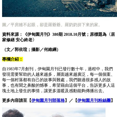
圖／平房雖不起眼，卻是羅爺爺、羅奶奶拚下來的家。
資料來源：《伊甸園月刊》380期 2018.10月號；原標題為〈居
家修繕 安心終老
〉
（文／郭依瑄；攝影／何維綱）
專欄介紹：
自1983年7月創刊，伊甸園月刊已發行數十年，過程中，我們
發現需要幫助的人越來越多，層面越來越廣泛，每一個個案、
每一個村落都有自己的故事與難處，我們聽過很多感人的故
事，也有聞之鼻酸的憾事，希望藉由這個平台，告訴更多人這
塊土地上發生的事情，讓更多溫暖及感動能夠傳播出去。
更多內容請至【
伊甸園月刊部落格
】／【
伊甸園月刊粉絲團
】