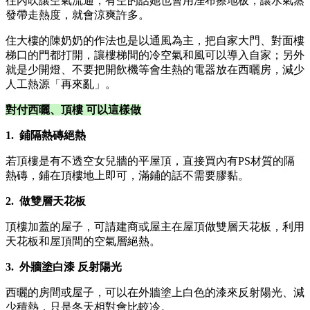
往內吹讓空氣流通，有空的話她也會用溼布擦地板，讓水氣蒸
發帶走熱度，就會涼爽許多。
住大樓的陳奶奶的作法也是以通風為主，把自家大門、對面樓
梯口的門都打開，讓樓梯間的冷空氣和風可以導入自家；另外
就是少開燈、不要把開飲機等會生熱的電器放在西曬房，減少
人工熱源「再來亂」。
對付西曬、頂樓 可以這樣做
1. 鋪隔熱磚絕熱
若頂樓是有不透空女兒牆的平屋頂，直接買內有PS材質的隔
熱磚，鋪在頂樓地上即可，滿鋪的話不需要膠黏。
2. 做雙層天花板
頂樓加蓋的屋子，可請建商或屋主在屋頂做雙層天花板，利用
天花板和屋頂間的空氣層絕熱。
3. 外牆塗白漆 反射陽光
西曬的房間或屋子，可以在外牆塗上白色的漆來反射陽光、減
少積熱，只是冬天相對會比較冷。