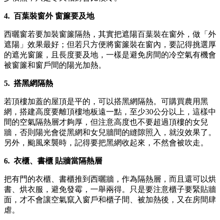
4. 百葉裝窗外 窗簾要及地
西曬窗若要加裝窗簾隔熱，其實把遮陽百葉裝在窗外，做「外
遮陽」效果最好；但若只方便將窗簾裝在窗內，要記得挑選厚
的遮光窗簾，且長度要及地，一樣是避免房間的冷空氣有機會
被窗簾和窗戶間的陽光加熱。
5. 搭黑網隔熱
若頂樓加蓋的屋頂是平的，可以搭黑網隔熱。可購買農用黑
網，搭建高度要離頂樓地板遠一點，至少30公分以上，這樣中
間的空氣隔熱層才夠厚，但注意高度也不要超過頂樓的女兒
牆，否則陽光會從黑網和女兒牆間的縫隙照入，就沒效果了。
另外，颱風來襲時，記得要把黑網收起來，不然會被吹走。
6. 衣櫃、書櫃 貼牆當隔熱層
把有門的衣櫃、書櫃推到西曬牆，作為隔熱層，而且還可以烘
書、烘衣服，避免發霉，一舉兩得。只是要注意櫃子要緊貼牆
面，才不會讓空氣竄入窗戶和櫃子間、被加熱後，又在房間肆
虐。