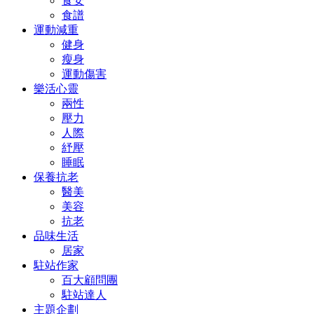
食安
食譜
運動減重
健身
瘦身
運動傷害
樂活心靈
兩性
壓力
人際
紓壓
睡眠
保養抗老
醫美
美容
抗老
品味生活
居家
駐站作家
百大顧問團
駐站達人
主題企劃