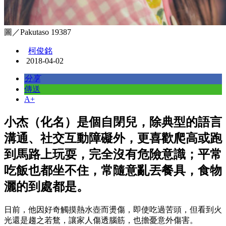
圖／Pakutaso 19387
柯俊銘
2018-04-02
分享
傳送
A+
小杰（化名）是個自閉兒，除典型的語言
溝通、社交互動障礙外，更喜歡爬高或跑
到馬路上玩耍，完全沒有危險意識；平常
吃飯也都坐不住，常隨意亂丟餐具，食物
灑的到處都是。
日前，他因好奇觸摸熱水壺而燙傷，即使吃過苦頭，但看到火
光還是趨之若鶩，讓家人傷透腦筋，也擔憂意外傷害。