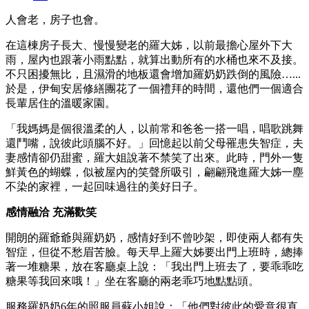
人會老，房子也會。
在這棟房子長大、慢慢變老的羅大姊，以前最擔心屋外下大
雨，屋內也跟著小雨點點，就算出動所有的水桶也來不及接。
不只困擾無比，且濕滑的地板還會增加羅奶奶跌倒的風險…...
於是，伊甸安居修繕團花了一個禮拜的時間，還他們一個適合
長輩居住的溫暖家園。
「我媽媽是個很溫柔的人，以前常和爸爸一搭一唱，唱歌跳舞
還鬥嘴，說彼此頭腦不好。」回憶起以前父母罹患失智症，夫
妻感情卻仍甜蜜，羅大姐說著不禁笑了出來。此時，門外一隻
鮮黃色的蝴蝶，似被屋內的笑聲所吸引，翩翩飛進羅大姊一塵
不染的家裡，一起回味過往的美好日子。
感情融洽 充滿歡笑
開朗的羅爺爺與羅奶奶，感情好到不曾吵架，即使兩人都有失
智症，但從不愁眉苦臉。每天早上羅大姊要出門上班時，總捧
著一堆糖果，放在客廳桌上說：「我出門上班去了，要乖乖吃
糖果等我回來哦！」坐在客廳的兩老乖巧地點點頭。
服務羅奶奶6年的照服員蘇小姐說：「他們對彼此的愛意很直