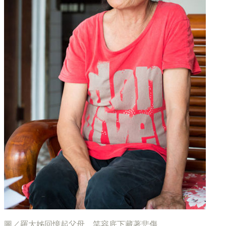
圖／羅大姊回憶起父母，笑容底下藏著悲傷。