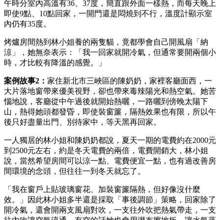
午時分室內高溫有36、37度，簡直跟外面一樣熱，而每天晚上
即使9點、10點回家，一開門還是悶燒到不行，溫度計顯示室
內仍有35度。
烤爐房間熱到林小姐養的兩隻貓，竟都學會自己開風扇「納
涼」，她無奈表示：「我一回家就開冷氣，但通常要開兩個小
時，才比較有降溫的感覺。」
案例故事2：
家住新北市三峽區的陳奶奶，家裡客廳面西，一
大片落地窗帶來優美視野，卻也帶來毒辣陽光和熱空氣。她苦
惱地說，客廳從中午過後就開始熱曬，一路曬到傍晚太陽下
山，熱得她頭都發昏，即使裝窗簾，隔熱效果也有限，所以午
後只好盡量出門、別待家中，等天黑再回家。
一人獨居的林小姐和陳奶奶都說，夏天一期的電費約在2000元
到2500元左右，約是冬天電費的兩倍，電費開銷大，林小姐
說，當然希望房間可以涼一點、電費便宜一點，也有過改善房
間環境的念頭，但往往一到冬天就忘了。
「我在窗戶上貼玻璃窗花、加裝窗簾隔熱，但好像沒什麼
效。」因此林小姐多半還是採取「事後調節」策略，回家除了
開冷氣，還會開兩支風扇對吹，一支往外吹把熱氣帶走，一支