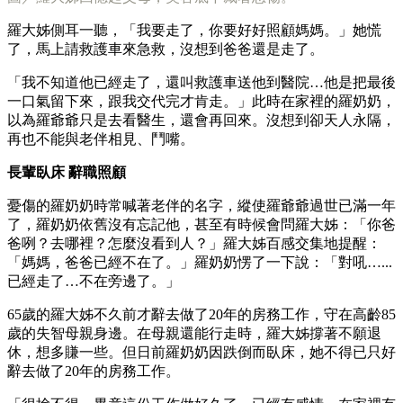
羅大姊側耳一聽，「我要走了，你要好好照顧媽媽。」她慌
了，馬上請救護車來急救，沒想到爸爸還是走了。
「我不知道他已經走了，還叫救護車送他到醫院…他是把最後
一口氣留下來，跟我交代完才肯走。」此時在家裡的羅奶奶，
以為羅爺爺只是去看醫生，還會再回來。沒想到卻天人永隔，
再也不能與老伴相見、鬥嘴。
長輩臥床 辭職照顧
憂傷的羅奶奶時常喊著老伴的名字，縱使羅爺爺過世已滿一年
了，羅奶奶依舊沒有忘記他，甚至有時候會問羅大姊：「你爸
爸咧？去哪裡？怎麼沒看到人？」羅大姊百感交集地提醒：
「媽媽，爸爸已經不在了。」羅奶奶愣了一下說：「對吼…...
已經走了…不在旁邊了。」
65歲的羅大姊不久前才辭去做了20年的房務工作，守在高齡85
歲的失智母親身邊。在母親還能行走時，羅大姊撐著不願退
休，想多賺一些。但日前羅奶奶因跌倒而臥床，她不得已只好
辭去做了20年的房務工作。