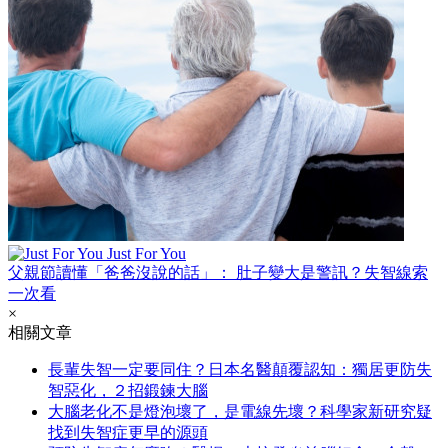
Just For You
父親節讀懂「爸爸沒說的話」： 肚子變大是警訊？失智線索
一次看
×
相關文章
長輩失智一定要同住？日本名醫顛覆認知：獨居更防失
智惡化，２招鍛鍊大腦
大腦老化不是燈泡壞了，是電線先壞？科學家新研究疑
找到失智症更早的源頭