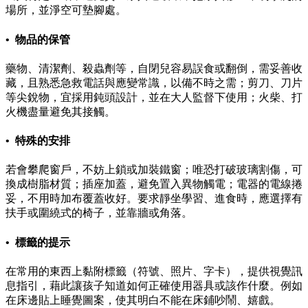
場所，並淨空可墊腳處。
• 物品的保管
藥物、清潔劑、殺蟲劑等，自閉兒容易誤食或翻倒，需妥善收
藏，且熟悉急救電話與應變常識，以備不時之需；剪刀、刀片
等尖銳物，宜採用鈍頭設計，並在大人監督下使用；火柴、打
火機盡量避免其接觸。
• 特殊的安排
若會攀爬窗戶，不妨上鎖或加裝鐵窗；唯恐打破玻璃割傷，可
換成樹脂材質；插座加蓋，避免置入異物觸電；電器的電線捲
妥，不用時加布覆蓋收好。要求靜坐學習、進食時，應選擇有
扶手或圍繞式的椅子，並靠牆或角落。
• 標籤的提示
在常用的東西上黏附標籤（符號、照片、字卡），提供視覺訊
息指引，藉此讓孩子知道如何正確使用器具或該作什麼。例如
在床邊貼上睡覺圖案，使其明白不能在床鋪吵鬧、嬉戲。