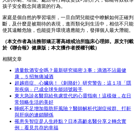
孩子安全觀念與適當的行為。
家庭是個自然的學習場所，一旦自閉兒能從中瞭解如何正確判
斷，及什麼是被期待的表現，進而類化到生活中，相信不只能
使其遠離危險，也能提升環境適應能力，發揮個人最大潛能。
（本文作者為法務部矯正署高雄戒治所臨床心理師。原文刊載
於《聯合報》健康版；本文獲作者授權刊載）
相關文章
適量飲酒安全嗎？最新研究揭密３事：滴酒不沾最健
康，５招無痛減酒
超越癌症、心臟病！《刺胳針》研究警告：這１項「隱
形疾病」已成全球失能頭號殺手
東大急診名醫寫給焦慮世代的心靈指南！這樣做，在日
常領略生活的美好
睡眠不足增加脂肪肝風險？醫師解析代謝症候群、打鼾
與肝病的連鎖關係
罹患失智症是人生終點？日本高齡名醫分享２轉念實
例：看見共存的幸福