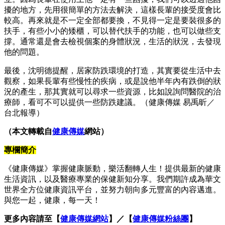
擾的地方，先用很簡單的方法去解決，這樣長輩的接受度會比
較高。再來就是不一定全部都要換，不見得一定是要裝很多的
扶手，有些小小的矮櫃，可以替代扶手的功能，也可以做些支
撐。通常還是會去檢視個案的身體狀況，生活的狀況，去發現
他的問題。
最後，沈明德提醒，居家防跌環境的打造，其實要從生活中去
觀察，如果長輩有些慢性的疾病，或是說他半年內有跌倒的狀
況的產生，那其實就可以尋求一些資源，比如說詢問醫院的治
療師，看可不可以提供一些防跌建議。（健康傳媒 易禹昕／
台北報導）
（本文轉載自
健康傳媒
網站）
專欄簡介
《健康傳媒》掌握健康脈動，樂活翻轉人生！提供最新的健康
生活資訊，以及醫療專業的保健新知分享。我們期許成為華文
世界全方位健康資訊平台，並努力朝向多元豐富的內容邁進。
與您一起，健康，每一天！
更多內容請至【
健康傳媒網站
】／【
健康傳媒粉絲團
】