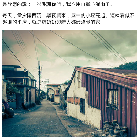
是欣慰的說：「很謝謝你們，我不用再擔心漏雨了。」
每天，當夕陽西沉，黑夜襲來，屋中的小燈亮起。這棟看似不
起眼的平房，就是羅奶奶與羅大姊最溫暖的家。