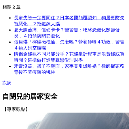
相關文章
長輩失智一定要同住？日本名醫顛覆認知：獨居更防失
智惡化，２招鍛鍊大腦
夏天膝蓋痛、僵硬卡卡？醫警告：吃冰恐催化關節發
炎，４招預防關節退化
張員瑛「檸檬橄欖油」怎麼喝？營養師曝４功效，警告
４類人別空腹喝
情侶金錢觀不同只能分手？花錢坐計程車是浪費錢或買
時間？這樣做打造雙贏戀愛理財學
牙膏沒蓋、襪子不翻面，家事竟引爆離婚？律師揭家務
背後不著痕跡的犧牲
疾病
自閉兒的居家安全
【專家觀點】