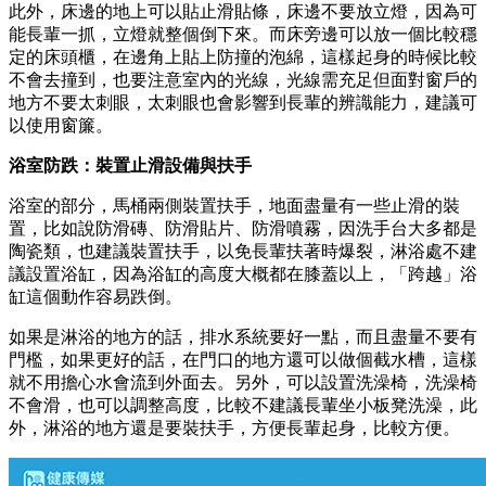
此外，床邊的地上可以貼止滑貼條，床邊不要放立燈，因為可
能長輩一抓，立燈就整個倒下來。而床旁邊可以放一個比較穩
定的床頭櫃，在邊角上貼上防撞的泡綿，這樣起身的時候比較
不會去撞到，也要注意室內的光線，光線需充足但面對窗戶的
地方不要太刺眼，太刺眼也會影響到長輩的辨識能力，建議可
以使用窗簾。
浴室防跌：裝置止滑設備與扶手
浴室的部分，馬桶兩側裝置扶手，地面盡量有一些止滑的裝
置，比如說防滑磚、防滑貼片、防滑噴霧，因洗手台大多都是
陶瓷類，也建議裝置扶手，以免長輩扶著時爆裂，淋浴處不建
議設置浴缸，因為浴缸的高度大概都在膝蓋以上，「跨越」浴
缸這個動作容易跌倒。
如果是淋浴的地方的話，排水系統要好一點，而且盡量不要有
門檻，如果更好的話，在門口的地方還可以做個截水槽，這樣
就不用擔心水會流到外面去。另外，可以設置洗澡椅，洗澡椅
不會滑，也可以調整高度，比較不建議長輩坐小板凳洗澡，此
外，淋浴的地方還是要裝扶手，方便長輩起身，比較方便。