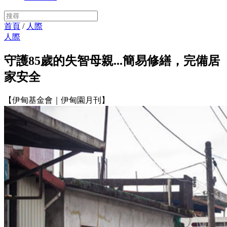
首頁
/
人際
人際
守護85歲的失智母親...簡易修繕，完備居
家安全
【伊甸基金會｜伊甸園月刊】