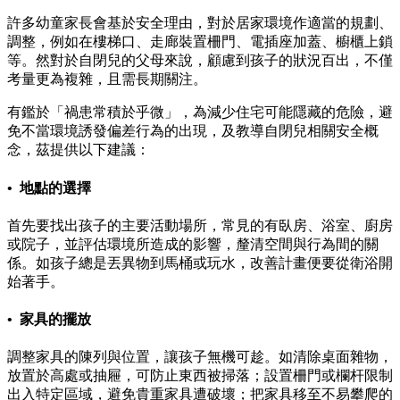
許多幼童家長會基於安全理由，對於居家環境作適當的規劃、
調整，例如在樓梯口、走廊裝置柵門、電插座加蓋、櫥櫃上鎖
等。然對於自閉兒的父母來說，顧慮到孩子的狀況百出，不僅
考量更為複雜，且需長期關注。
有鑑於「禍患常積於乎微」，為減少住宅可能隱藏的危險，避
免不當環境誘發偏差行為的出現，及教導自閉兒相關安全概
念，茲提供以下建議：
• 地點的選擇
首先要找出孩子的主要活動場所，常見的有臥房、浴室、廚房
或院子，並評估環境所造成的影響，釐清空間與行為間的關
係。如孩子總是丟異物到馬桶或玩水，改善計畫便要從衛浴開
始著手。
• 家具的擺放
調整家具的陳列與位置，讓孩子無機可趁。如清除桌面雜物，
放置於高處或抽屜，可防止東西被掃落；設置柵門或欄杆限制
出入特定區域，避免貴重家具遭破壞；把家具移至不易攀爬的