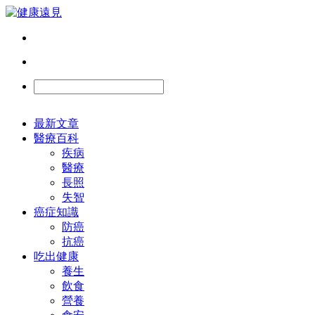
最新文章
醫療百科
疾病
醫療
長照
失智
癌症知識
防癌
抗癌
吃出健康
養生
飲食
營養