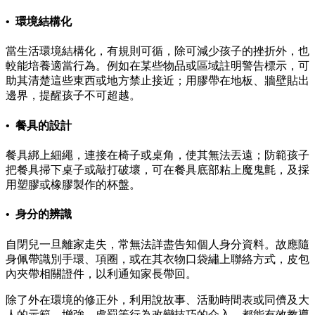
• 環境結構化
當生活環境結構化，有規則可循，除可減少孩子的挫折外，也
較能培養適當行為。例如在某些物品或區域註明警告標示，可
助其清楚這些東西或地方禁止接近；用膠帶在地板、牆壁貼出
邊界，提醒孩子不可超越。
• 餐具的設計
餐具綁上細繩，連接在椅子或桌角，使其無法丟遠；防範孩子
把餐具掃下桌子或敲打破壞，可在餐具底部粘上魔鬼氈，及採
用塑膠或橡膠製作的杯盤。
• 身分的辨識
自閉兒一旦離家走失，常無法詳盡告知個人身分資料。故應隨
身佩帶識別手環、項圈，或在其衣物口袋繡上聯絡方式，皮包
內夾帶相關證件，以利通知家長帶回。
除了外在環境的修正外，利用說故事、活動時間表或同儕及大
人的示範、增強、處罰等行為改變技巧的介入，都能有效教導