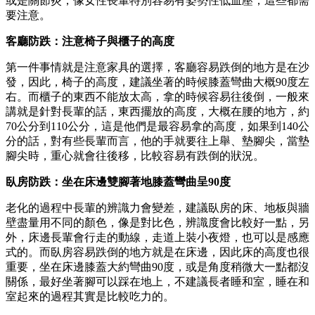
或是關節炎，像女性長輩特別容易有姿勢性低血壓，這些都需
要注意。
客廳防跌：注意椅子與櫃子的高度
第一件事情就是注意家具的選擇，客廳容易跌倒的地方是在沙
發，因此，椅子的高度，建議坐著的時候膝蓋彎曲大概90度左
右。而櫃子的東西不能放太高，拿的時候容易往後倒，一般來
講就是針對長輩的話，東西擺放的高度，大概在腰的地方，約
70公分到110公分，這是他們是最容易拿的高度，如果到140公
分的話，對有些長輩而言，他的手就要往上舉、墊腳尖，當墊
腳尖時，重心就會往後移，比較容易有跌倒的狀況。
臥房防跌：坐在床邊雙腳著地膝蓋彎曲呈90度
老化的過程中長輩的辨識力會變差，建議臥房的床、地板與牆
壁盡量用不同的顏色，像是對比色，辨識度會比較好一點，另
外，床邊長輩會行走的動線，走道上裝小夜燈，也可以是感應
式的。而臥房容易跌倒的地方就是在床邊，因此床的高度也很
重要，坐在床邊膝蓋大約彎曲90度，或是角度稍微大一點都沒
關係，最好坐著腳可以踩在地上，不建議長者睡和室，睡在和
室起來的過程其實是比較吃力的。