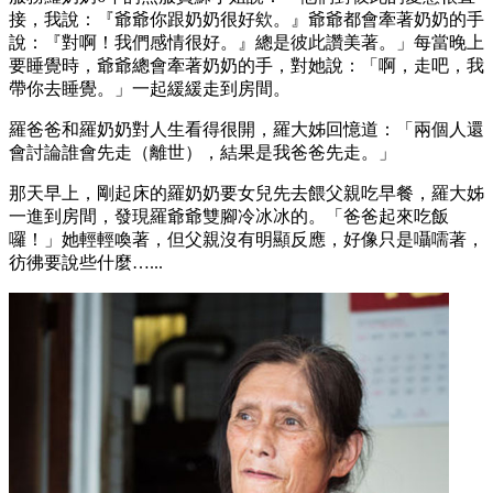
接，我說：『爺爺你跟奶奶很好欸。』爺爺都會牽著奶奶的手
說：『對啊！我們感情很好。』總是彼此讚美著。」每當晚上
要睡覺時，爺爺總會牽著奶奶的手，對她說：「啊，走吧，我
帶你去睡覺。」一起緩緩走到房間。
羅爸爸和羅奶奶對人生看得很開，羅大姊回憶道：「兩個人還
會討論誰會先走（離世），結果是我爸爸先走。」
那天早上，剛起床的羅奶奶要女兒先去餵父親吃早餐，羅大姊
一進到房間，發現羅爺爺雙腳冷冰冰的。「爸爸起來吃飯
囉！」她輕輕喚著，但父親沒有明顯反應，好像只是囁嚅著，
彷彿要說些什麼…...