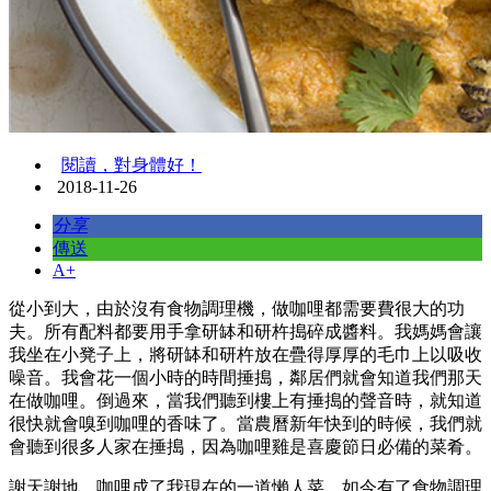
閱讀，對身體好！
2018-11-26
分享
傳送
A+
從小到大，由於沒有食物調理機，做咖哩都需要費很大的功
夫。所有配料都要用手拿研缽和研杵搗碎成醬料。我媽媽會讓
我坐在小凳子上，將研缽和研杵放在疊得厚厚的毛巾上以吸收
噪音。我會花一個小時的時間捶搗，鄰居們就會知道我們那天
在做咖哩。倒過來，當我們聽到樓上有捶搗的聲音時，就知道
很快就會嗅到咖哩的香味了。當農曆新年快到的時候，我們就
會聽到很多人家在捶搗，因為咖哩雞是喜慶節日必備的菜肴。
謝天謝地，咖哩成了我現在的一道懶人菜。如今有了食物調理