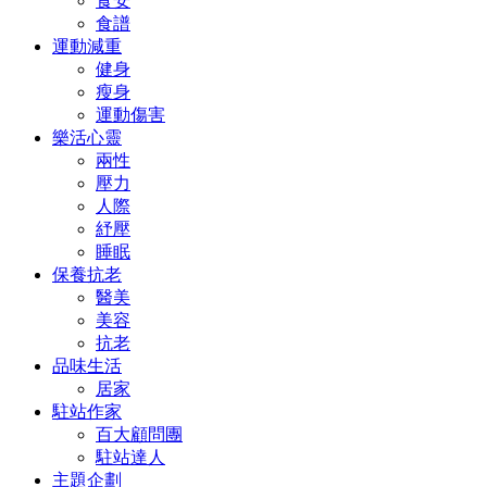
食安
食譜
運動減重
健身
瘦身
運動傷害
樂活心靈
兩性
壓力
人際
紓壓
睡眠
保養抗老
醫美
美容
抗老
品味生活
居家
駐站作家
百大顧問團
駐站達人
主題企劃