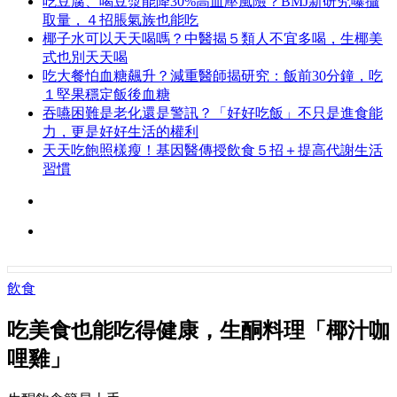
吃豆腐、喝豆漿能降30%高血壓風險？BMJ新研究曝攝
取量，４招脹氣族也能吃
椰子水可以天天喝嗎？中醫揭５類人不宜多喝，生椰美
式也別天天喝
吃大餐怕血糖飆升？減重醫師揭研究：飯前30分鐘，吃
１堅果穩定飯後血糖
吞嚥困難是老化還是警訊？「好好吃飯」不只是進食能
力，更是好好生活的權利
天天吃飽照樣瘦！基因醫傳授飲食５招＋提高代謝生活
習慣
飲食
吃美食也能吃得健康，生酮料理「椰汁咖
哩雞」