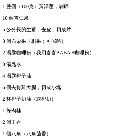
1 整個（160克）黃洋蔥，剁碎
10 個杏仁果
5 公分長的生薑，去皮，切成片
3 個石栗果（桐果；可省略）
2 湯匙咖哩粉（我用峇峇BABA'S咖哩粉）
3 湯匙水
4 湯匙椰子油
6 個去骨雞大腿，切成小塊
2 杯椰子奶油（或椰奶）
1 條肉桂
2 個丁香
1 個八角（八角茴香）