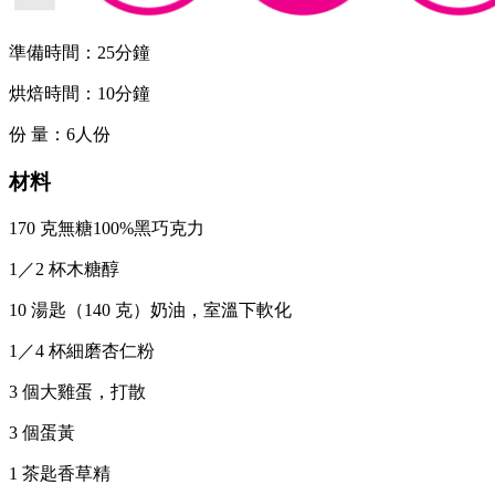
準備時間：25分鐘
烘焙時間：10分鐘
份 量：6人份
材料
170 克無糖100%黑巧克力
1／2 杯木糖醇
10 湯匙（140 克）奶油，室溫下軟化
1／4 杯細磨杏仁粉
3 個大雞蛋，打散
3 個蛋黃
1 茶匙香草精