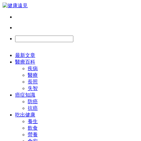
最新文章
醫療百科
疾病
醫療
長照
失智
癌症知識
防癌
抗癌
吃出健康
養生
飲食
營養