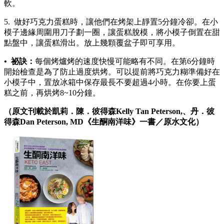
軟。
5. 做好巧克力蛋糕時，讓他們在烤架上靜置5分鐘冷卻。在小
模子邊緣周圍用刀子劃一圈，讓蛋糕脫模，將小模子倒置在甜
點盤中，讓蛋糕滑出。放上幾顆覆盆子即可享用。
• 祕訣：
每個烤爐烤的速度快慢可能略有不同。在第6分鐘時
開始檢查是為了防止過度烘烤。可以提前將巧克力糊準備好在
小模子中，置放冰箱中保存最長不要超過4小時。在你要上蛋
糕之前，再烘烤8~10分鐘。
（原文刊載於凱莉．陳．彼得森Kelly Tan Peterson,、丹．彼
得森Dan Peterson, MD《生酮南洋味》一書／原水文化）