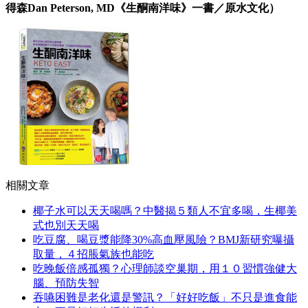
得森Dan Peterson, MD《生酮南洋味》一書／原水文化）
相關文章
椰子水可以天天喝嗎？中醫揭５類人不宜多喝，生椰美
式也別天天喝
吃豆腐、喝豆漿能降30%高血壓風險？BMJ新研究曝攝
取量，４招脹氣族也能吃
吃晚飯倍感孤獨？心理師談空巢期，用１０習慣強健大
腦、預防失智
吞嚥困難是老化還是警訊？「好好吃飯」不只是進食能