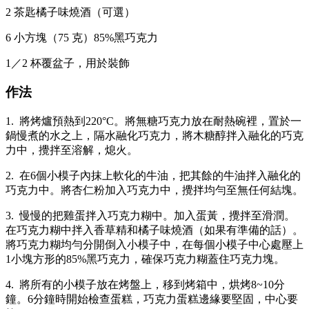
2 茶匙橘子味燒酒（可選）
6 小方塊（75 克）85%黑巧克力
1／2 杯覆盆子，用於裝飾
作法
1. 將烤爐預熱到220°C。將無糖巧克力放在耐熱碗裡，置於一
鍋慢煮的水之上，隔水融化巧克力，將木糖醇拌入融化的巧克
力中，攪拌至溶解，熄火。
2. 在6個小模子內抹上軟化的牛油，把其餘的牛油拌入融化的
巧克力中。將杏仁粉加入巧克力中，攪拌均勻至無任何結塊。
3. 慢慢的把雞蛋拌入巧克力糊中。加入蛋黃，攪拌至滑潤。
在巧克力糊中拌入香草精和橘子味燒酒（如果有準備的話）。
將巧克力糊均勻分開倒入小模子中，在每個小模子中心處壓上
1小塊方形的85%黑巧克力，確保巧克力糊蓋住巧克力塊。
4. 將所有的小模子放在烤盤上，移到烤箱中，烘烤8~10分
鐘。6分鐘時開始檢查蛋糕，巧克力蛋糕邊緣要堅固，中心要