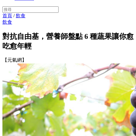
首頁
/
飲食
飲食
對抗自由基，營養師盤點 6 種蔬果讓你愈
吃愈年輕
【元氣網】