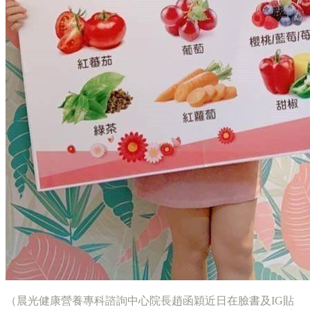
（晨光健康營養專科諮詢中心院長趙函穎近日在臉書及IG貼