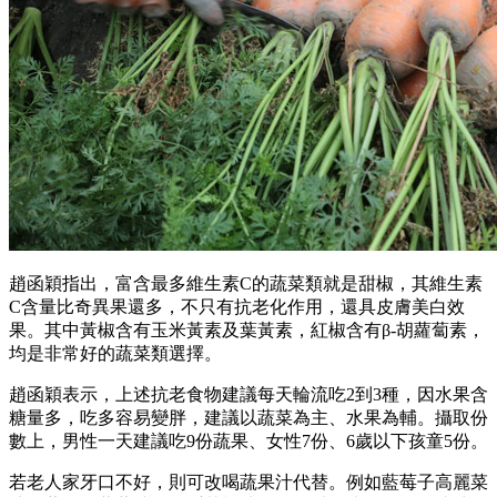
趙函穎指出，富含最多維生素C的蔬菜類就是甜椒，其維生素
C含量比奇異果還多，不只有抗老化作用，還具皮膚美白效
果。其中黃椒含有玉米黃素及葉黃素，紅椒含有β-胡蘿蔔素，
均是非常好的蔬菜類選擇。
趙函穎表示，上述抗老食物建議每天輪流吃2到3種，因水果含
糖量多，吃多容易變胖，建議以蔬菜為主、水果為輔。攝取份
數上，男性一天建議吃9份蔬果、女性7份、6歲以下孩童5份。
若老人家牙口不好，則可改喝蔬果汁代替。例如藍莓子高麗菜