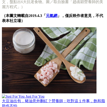
文，盤點出6大抗老食物。圖／取自臉書「趙函穎營養師的美
麗方程式」）
（本圖文轉載自2019.4.3「
元氣網
」，僅反映作者意見，不代
表本社立場）
Just For You
大豆油出包，豬油意外翻紅？營養師：吃對這１件事，飽和脂
肪也不怕