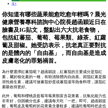
A+
你知道有哪些蔬果能愈吃愈年輕嗎？晨光
健康營養專科諮詢中心院長趙函穎近日在
臉書及IG貼文，盤點出六大抗老食物，
包括紅蕃茄、葡萄、莓果類、綠茶、紅蘿
蔔及甜椒。她受訪表示，抗老真正要對抗
的是體內的「自由基」，而自由基是造成
皮膚老化的罪魁禍首。
為什麼選擇紅蕃茄呢？趙函穎說，紅蕃茄的主要成分是茄紅
素，屬於植化素的一種，有助清除體內自由基。因茄紅素是脂
溶性維生素，建議可做蕃茄炒蛋或蕃茄湯等熱食料理，讓茄紅
素吸收得更好。
此外，葡萄和櫻桃及藍莓等莓果類富含花青素，抗氧化能力也
非常好，但因糖分也多，建議每天吃「一把」即可。趙函穎提
醒，葡萄皮及葡萄籽的花青素含量較多，建議吃葡萄時把皮也