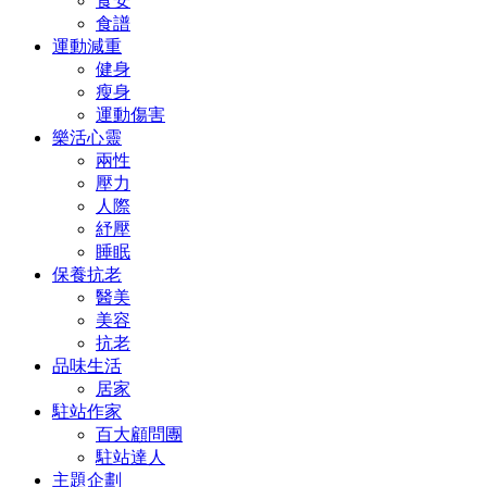
食安
食譜
運動減重
健身
瘦身
運動傷害
樂活心靈
兩性
壓力
人際
紓壓
睡眠
保養抗老
醫美
美容
抗老
品味生活
居家
駐站作家
百大顧問團
駐站達人
主題企劃