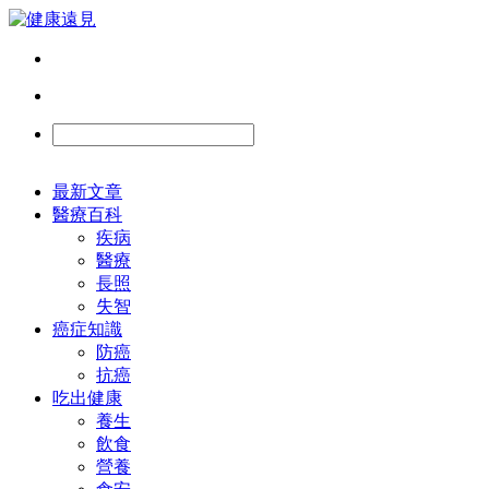
最新文章
醫療百科
疾病
醫療
長照
失智
癌症知識
防癌
抗癌
吃出健康
養生
飲食
營養