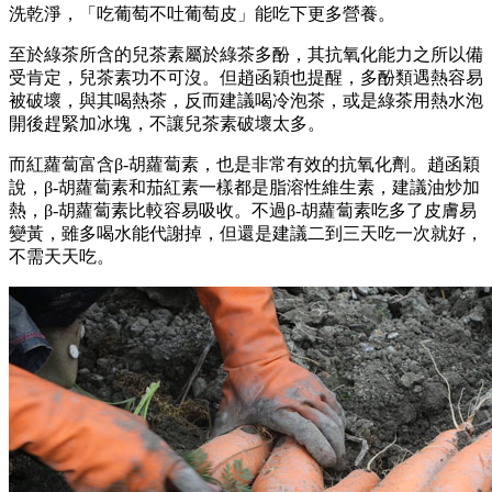
洗乾淨，「吃葡萄不吐葡萄皮」能吃下更多營養。
至於綠茶所含的兒茶素屬於綠茶多酚，其抗氧化能力之所以備
受肯定，兒茶素功不可沒。但趙函穎也提醒，多酚類遇熱容易
被破壞，與其喝熱茶，反而建議喝冷泡茶，或是綠茶用熱水泡
開後趕緊加冰塊，不讓兒茶素破壞太多。
而紅蘿蔔富含β-胡蘿蔔素，也是非常有效的抗氧化劑。趙函穎
說，β-胡蘿蔔素和茄紅素一樣都是脂溶性維生素，建議油炒加
熱，β-胡蘿蔔素比較容易吸收。不過β-胡蘿蔔素吃多了皮膚易
變黃，雖多喝水能代謝掉，但還是建議二到三天吃一次就好，
不需天天吃。