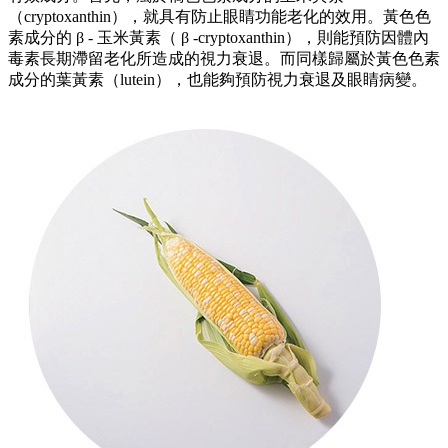
（cryptoxanthin），就具有防止眼睛功能老化的效用。黃色色
素成分的 β - 玉米黃素（ β -cryptoxanthin），則能預防因體內
毒素長期滯留老化所造成的視力衰退。而同樣歸屬於黃色色素
成分的葉黃素（lutein），也能夠預防視力衰退及眼睛病變。