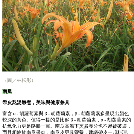
（圖／林耘彤）
南瓜
帶皮熬湯燉煮，美味與健康兼具
富含 α - 胡蘿蔔素與 β - 胡蘿蔔素，β - 胡蘿蔔素多呈現出顏色
較深的黃色。值得一提的是比起 β - 胡蘿蔔素，α - 胡蘿蔔素的
抗氧化力更是略勝一籌。南瓜高溫下烹煮養分也不易被破壞，
而且相較於南瓜果肉，南瓜皮更具營養，建議帶皮一起料理。