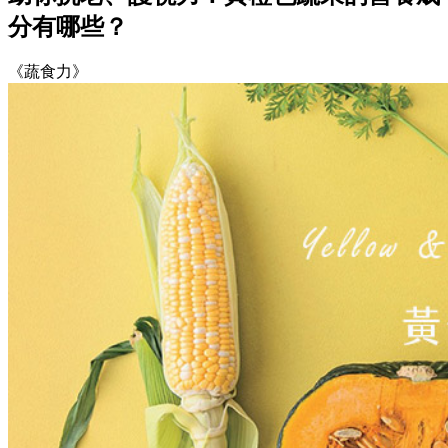
分有哪些？
《蔬食力》