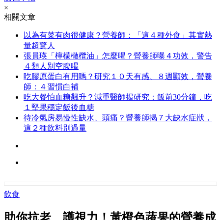
×
相關文章
以為有菜有肉很健康？營養師：「這４種外食」其實熱
量超驚人
張員瑛「檸檬橄欖油」怎麼喝？營養師曝４功效，警告
４類人別空腹喝
吃膠原蛋白有用嗎？研究１０天有感、８週顯效，營養
師：４習慣白補
吃大餐怕血糖飆升？減重醫師揭研究：飯前30分鐘，吃
１堅果穩定飯後血糖
待冷氣房易慢性缺水、頭痛？營養師揭７大缺水症狀，
這２種飲料別過量
飲食
助你抗老、護視力！黃橙色蔬果的營養成