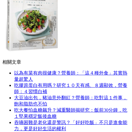
相關文章
以為有菜有肉很健康？營養師：「這４種外食」其實熱
量超驚人
吃膠原蛋白有用嗎？研究１０天有感、８週顯效，營養
師：４習慣白補
大豆油出包，豬油意外翻紅？營養師：吃對這１件事，
飽和脂肪也不怕
吃大餐怕血糖飆升？減重醫師揭研究：飯前30分鐘，吃
１堅果穩定飯後血糖
吞嚥困難是老化還是警訊？「好好吃飯」不只是進食能
力，更是好好生活的權利