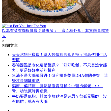
Just For You
以為有菜有肉很健康？營養師：「這４種外食」其實熱量超驚
人
×
相關文章
天天吃飽照樣瘦！基因醫傳授飲食５招＋提高代謝生活
習慣
吞嚥困難是老化還是警訊？「好好吃飯」不只是進食能
力，更是好好生活的權利
魚油不是大腦萬靈丹！研究揭高劑量DHA難防失智，這
些才是關鍵重點
濕疹、偏頭痛，竟然是腸胃引起？中醫拆解老、中、
青、幼隐藏脾胃危機
牛奶要選低脂、炒菜少放點油是迷思？曾嶔元醫師：沒
有脂肪，就沒有大腦