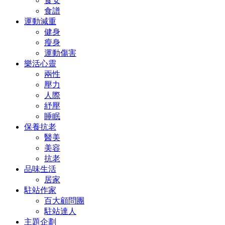
食安
食譜
運動減重
健身
瘦身
運動傷害
樂活心靈
兩性
壓力
人際
紓壓
睡眠
保養抗老
醫美
美容
抗老
品味生活
居家
駐站作家
百大顧問團
駐站達人
主題企劃