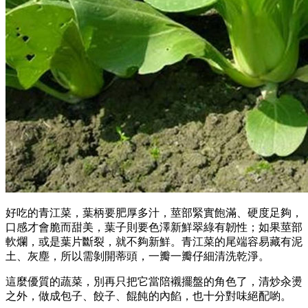
好吃的青江菜，葉柄要肥厚多汁，莖部緊實飽滿、硬度足夠，
口感才會脆而甜美，葉子則要色澤新鮮翠綠有韌性；如果莖部
軟爛，或是葉片斷裂，就不夠新鮮。青江菜的尾端容易藏有泥
土、灰塵，所以需剝開蒂頭，一瓣一瓣仔細清洗乾淨。
這麼優質的蔬菜，別再只把它當陪襯擺盤的角色了，清炒汆燙
之外，做成包子、餃子、餛飩的內餡，也十分對味絕配喲。