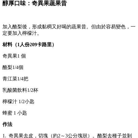
醇厚口味：奇異果蔬果昔
加入酪梨後，形成黏稠又好喝的蔬果昔。但由於容易變色，一
定要加入檸檬汁。
材料（1人份209卡路里）
奇異果1 個
酪梨1/4個
青江菜1/4把
乳酸菌飲料1/2杯
檸檬汁 1/2小匙
蜂蜜 1 小匙
作法
1. 奇異果去皮，切塊（約2～3公分塊狀）。酪梨去種子並剝