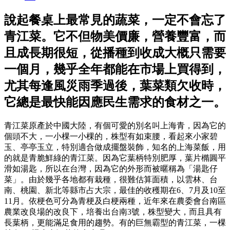
說起餐桌上最常見的蔬菜，一定不會忘了
青江菜。它不但物美價廉，營養豐富，而
且成長期很短，從播種到收成大概只需要
一個月，幾乎全年都能在市場上買得到，
尤其每逢風災雨季過後，葉菜類欠收時，
它總是最快能因應民生需求的食材之一。
青江菜原產於中國大陸，有個可愛的別名叫上海青，因為它的
個頭不大，一小棵一小棵的，株型有如束腰，看起來小家碧
玉、亭亭玉立，特別適合做成擺盤裝飾，知名的上海菜飯，用
的就是青脆鮮綠的青江菜。因為它葉柄特別肥厚，葉片橢圓平
滑如湯匙，所以在台灣，因為它的外形而被暱稱為「湯匙仔
菜」。由於幾乎各地都有栽種，很難估算面積，以雲林、台
南、桃園、新北等縣市占大宗，最佳的收穫期在6、7月及10至
11月。依梗色可分為青梗及白梗兩種，近年來在農委會台南區
農業改良場的改良下，培養出台南3號，株型變大，而且具有
長葉柄，更能滿足食用的趨勢。有的巨無霸型的青江菜，一棵