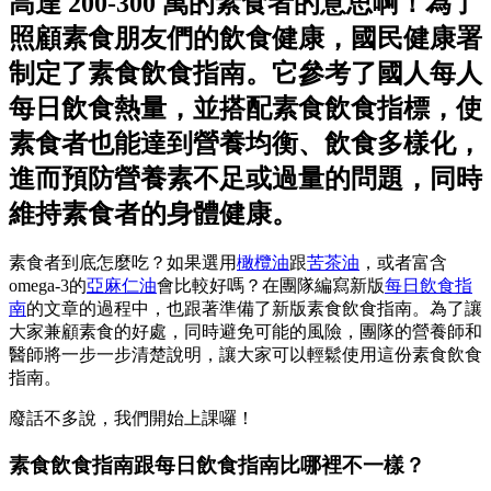
高達 200-300 萬的素食者的意思啊！為了
照顧素食朋友們的飲食健康，國民健康署
制定了
素食飲食指南
。它參考了國人每人
每日飲食熱量，並搭配素食飲食指標，使
素食者也能達到營養均衡、飲食多樣化，
進而預防營養素不足或過量的問題，同時
維持素食者的身體健康。
素食者到底怎麼吃？如果選用
橄欖油
跟
苦茶油
，或者富含
omega-3的
亞麻仁油
會比較好嗎？在團隊編寫新版
每日飲食指
南
的文章的過程中，也跟著準備了新版素食飲食指南。為了讓
大家兼顧素食的好處，同時避免可能的風險，團隊的營養師和
醫師將一步一步清楚說明，讓大家可以輕鬆使用這份素食飲食
指南。
廢話不多說，我們開始上課囉！
素食飲食指南跟每日飲食指南比哪裡不一樣？