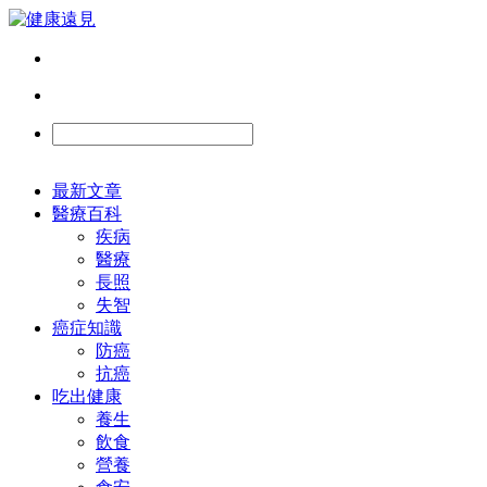
最新文章
醫療百科
疾病
醫療
長照
失智
癌症知識
防癌
抗癌
吃出健康
養生
飲食
營養