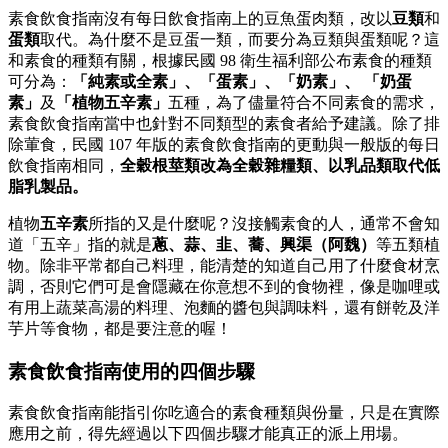
素食飲食指南沒有每日飲食指南上的豆魚蛋肉類，改以
豆類
和
蛋類
取代。為什麼不是豆蛋一類，而要分為豆類與蛋類呢？這
和素食的種類有關，根據民國 98 衛生福利部公布素食的種類
可分為：
「純素或全素」、「蛋素」、「奶素」、 「奶蛋
素」
及
「植物五辛素」
五種，為了儘量符合不同素食的需求，
素食飲食指南當中也針對不同類型的素食者給予建議。除了排
除葷食，民國 107 年版的素食飲食指南的更動與一般版的每日
飲食指南相同，
全穀根莖類改為全穀雜糧類、以乳品類取代低
脂乳製品。
植物
五辛素
所指的又是什麼呢？沒接觸素食的人，通常不會知
道「五辛」指的就是
蔥、蒜、韭、蕎、興渠（阿魏）
等五類植
物。除非平常都自己料理，能清楚的知道自己用了什麼食材烹
調，否則它們可是會隱藏在你意想不到的食物裡，像是咖哩或
有用上蔬菜高湯的料理、泡麵的醬包與調味料，還有餅乾及洋
芋片等食物，都是要注意的喔！
素食飲食指南使用的四個步驟
素食飲食指南能指引你吃適合的素食種類與份量，只是在實際
應用之前，得先經過以下四個步驟才能真正的派上用場。