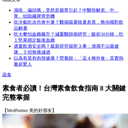
濕疹、偏頭痛，竟然是腸胃引起？中醫拆解老、中、
青、幼隐藏脾胃危機
吹冷氣吃冰也會中暑？醫揭陽暑陰暑差異，教你喝對飲
品解暑
吃大餐怕血糖飆升？減重醫師揭研究：飯前30分鐘，吃
１堅果穩定飯後血糖
適量飲酒安全嗎？最新研究揭密３事：滴酒不沾最健
康，５招無痛減酒
以為有菜有肉很健康？營養師：「這４種外食」其實熱
量超驚人
蔬食
素食者必讀！台灣素食飲食指南 8 大關鍵
完整掌握
【MedPartner 美的好朋友】