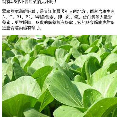
就有4-5棵小青江菜的大小呢！
翠綠甜脆纖維細緻，是青江菜最吸引人的地方，而富含維生素
A、C、B1、B2、ß胡蘿蔔素、鉀、鈣、鐵、蛋白質等大量營
養素，更對眼睛、皮膚的保養極有好處，它的膳食纖維也對促
進腸胃蠕動極有幫助。