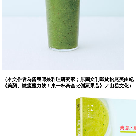
（本文作者為營養師兼料理研究家；原圖文刊載於松尾美由紀
《美顏、纖瘦魔力飲！來一杯黃金比例蔬果昔》／山岳文化）