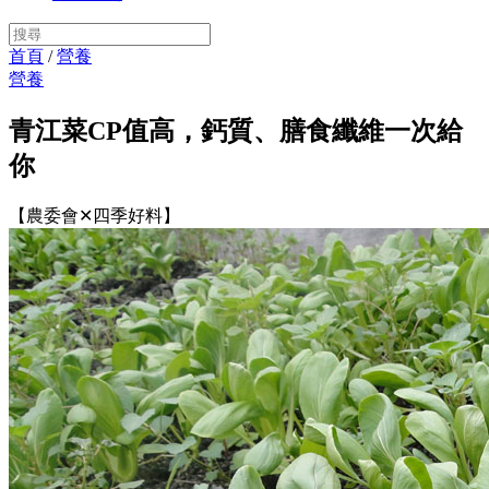
首頁
/
營養
營養
青江菜CP值高，鈣質、膳食纖維一次給
你
【農委會✕四季好料】