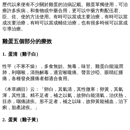
歷代以來便有不少關於雞蛋的治病記載。雞蛋單獨使用，可治
療許多疾病，和食物或中藥合用，更可以中藥方劑配伍君、
臣、佐、使的方法使用。有時可以當成主要治療，有時可以當
成次要治療，有時可以當成輔佐治療，也有很多時候可以當成
引導治療。
雞蛋五個部分的療效
1. 蛋清（雞子白）
性平（不寒不燥），多食無妨。無毒，味甘。雞蛋白能滋潤
肺，利咽喉，清熱解毒，適宜喉嚨痛、聲音沙啞、眼睛紅腫
痛，各種發炎腫痛者都適合食用。
《本草綱目》云：「卵白，其氣清，其性微寒；卵黃，其氣
渾，其性溫。精不足者，補之以氣，故卵白能清氣，治伏熱，
目赤，咽痛諸疾。形不足者，補之以味，故卵黃能補血，治下
痢，胎產諸疾。」
2. 蛋黃（雞子黃）