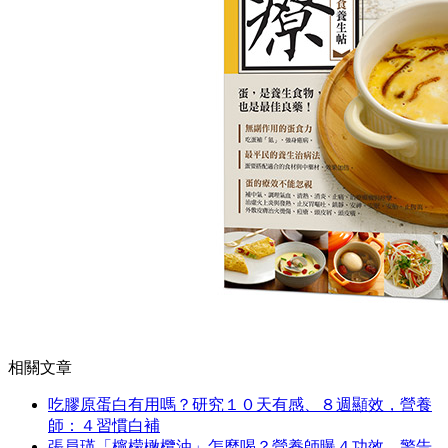
相關文章
吃膠原蛋白有用嗎？研究１０天有感、８週顯效，營養
師：４習慣白補
張員瑛「檸檬橄欖油」怎麼喝？營養師曝４功效，警告