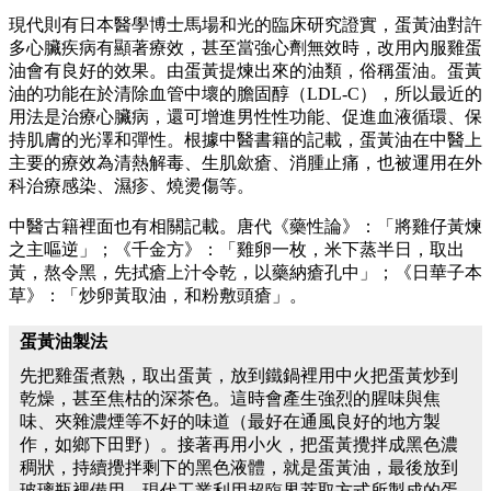
現代則有日本醫學博士馬場和光的臨床研究證實，蛋黃油對許
多心臟疾病有顯著療效，甚至當強心劑無效時，改用內服雞蛋
油會有良好的效果。由蛋黃提煉出來的油類，俗稱蛋油。蛋黃
油的功能在於清除血管中壞的膽固醇（LDL-C），所以最近的
用法是治療心臟病，還可增進男性性功能、促進血液循環、保
持肌膚的光澤和彈性。根據中醫書籍的記載，蛋黃油在中醫上
主要的療效為清熱解毒、生肌歛瘡、消腫止痛，也被運用在外
科治療感染、濕疹、燒燙傷等。
中醫古籍裡面也有相關記載。唐代《藥性論》：「將雞仔黃煉
之主嘔逆」；《千金方》：「雞卵一枚，米下蒸半日，取出
黃，熬令黑，先拭瘡上汁令乾，以藥納瘡孔中」；《日華子本
草》：「炒卵黃取油，和粉敷頭瘡」。
蛋黃油製法
先把雞蛋煮熟，取出蛋黃，放到鐵鍋裡用中火把蛋黃炒到
乾燥，甚至焦枯的深茶色。這時會產生強烈的腥味與焦
味、夾雜濃煙等不好的味道（最好在通風良好的地方製
作，如鄉下田野）。接著再用小火，把蛋黃攪拌成黑色濃
稠狀，持續攪拌剩下的黑色液體，就是蛋黃油，最後放到
玻璃瓶裡備用。現代工業利用超臨界萃取方式所製成的蛋