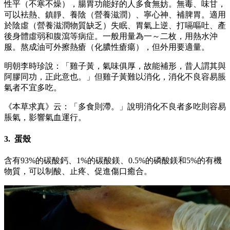
性平（不寒不燥），腸胃功能好的人多食無妨。無毒、味甘，
可以袪熱、鎮靜、養陰（營養滋潤）、寧心神、補脾胃。適用
於陰虛（營養滋潤物質缺乏）失眠、胃氣上逆、打嗝嘔吐、產
後身體虛弱和腹瀉等病症。一般用量為一～二枚，用熱水沖
服。熬成油可外擦熱瘡（化膿性瘡瘍），但外用要適量。
明朝李時珍說：「雞子黃，氣味俱厚，故能補形，昔人謂其與
阿膠同功，正此意也。」但雞子黃難以消化，消化不良容易脹
氣者不宜多吃。
《本草求真》云：「多食則滯。」說明消化不良者多吃則容易
脹氣，影響氣血運行。
3. 蛋殼
含有93%的碳酸鈣、1%的碳酸鎂、0.5%的磷酸鎂和5%的有機
物質，可以制酸、止疼、促進傷口癒合。