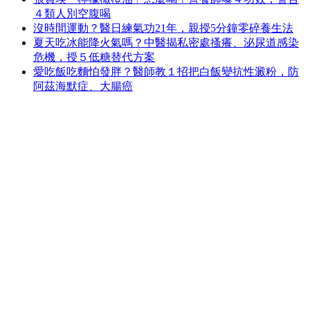
４類人別空腹喝
沒時間運動？醫日練氣功21年，親授5分鐘零碎養生法
夏天吃冰能降火氣嗎？中醫揭私密處搔癢、泌尿道感染
危機，授５低糖替代方案
愛吃飯吃麵怕發胖？醫師教１招把白飯變抗性澱粉，防
阿茲海默症、大腸癌