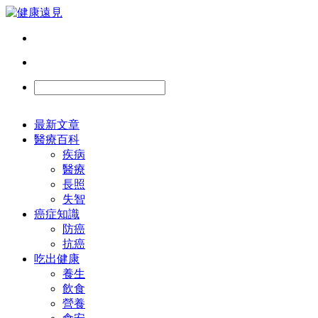
最新文章
醫療百科
疾病
醫療
長照
失智
癌症知識
防癌
抗癌
吃出健康
養生
飲食
營養