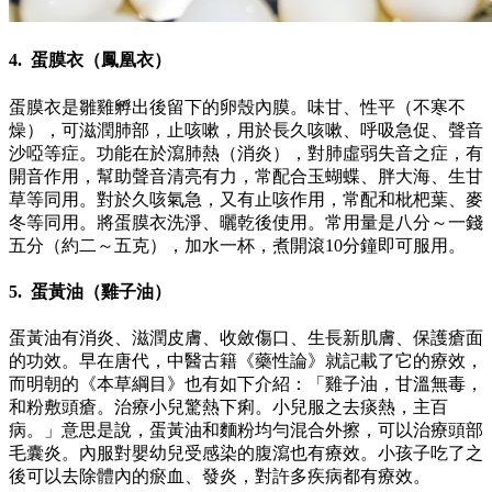
4. 蛋膜衣（鳳凰衣）
蛋膜衣是雛雞孵出後留下的卵殼內膜。味甘、性平（不寒不
燥），可滋潤肺部，止咳嗽，用於長久咳嗽、呼吸急促、聲音
沙啞等症。功能在於瀉肺熱（消炎），對肺虛弱失音之症，有
開音作用，幫助聲音清亮有力，常配合玉蝴蝶、胖大海、生甘
草等同用。對於久咳氣急，又有止咳作用，常配和枇杷葉、麥
冬等同用。將蛋膜衣洗淨、曬乾後使用。常用量是八分～一錢
五分（約二～五克），加水一杯，煮開滾10分鐘即可服用。
5. 蛋黃油（雞子油）
蛋黃油有消炎、滋潤皮膚、收斂傷口、生長新肌膚、保護瘡面
的功效。早在唐代，中醫古籍《藥性論》就記載了它的療效，
而明朝的《本草綱目》也有如下介紹：「雞子油，甘溫無毒，
和粉敷頭瘡。治療小兒驚熱下痢。小兒服之去痰熱，主百
病。」意思是說，蛋黃油和麵粉均勻混合外擦，可以治療頭部
毛囊炎。內服對嬰幼兒受感染的腹瀉也有療效。小孩子吃了之
後可以去除體內的瘀血、發炎，對許多疾病都有療效。