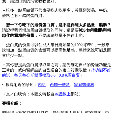
質
，讓蛋白質的消化吸收更好。
－
吃多一點蛋白質不代表要吃肉吃更多，黃豆類製品、牛奶、
優格也有不錯的蛋白質。
－
想一下你吃下的這份蛋白質，是不是伴隨太多熱量、脂肪？
請記得我們增加蛋白質攝取的同時，還是要
減少飽和脂肪與精
緻化的澱粉的份量
，不要讓總熱量不停往上爬。
－
蛋白質的份量可以佔成人每日總熱量的10%到35%，一般來
說增加一點蛋白質的含量可以提高飽足感，整體來說可能反而
會吃少一點。
－
當你想提高蛋白質攝取量之前，請先確定自己的腎臟功能是
正常的，或向醫師諮詢自己適合的蛋白質攝取量（
腎功能不好
的話，每天每公斤體重攝取0.6 - 0.8克蛋白質
）
• 搜尋附近的診所：
內科
、
西醫一般科
、
家庭醫學科
（文／白映俞；本圖文轉載自
照護線上
網站）
專欄介紹：
照護線上於2017年3月成立，是個醫護人員所組成的團隊，由