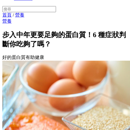
首頁
/
營養
營養
步入中年更要足夠的蛋白質！6 種症狀判
斷你吃夠了嗎？
好的蛋白質有助健康