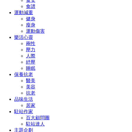
食安
食譜
運動減重
健身
瘦身
運動傷害
樂活心靈
兩性
壓力
人際
紓壓
睡眠
保養抗老
醫美
美容
抗老
品味生活
居家
駐站作家
百大顧問團
駐站達人
主題企劃