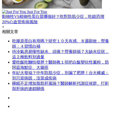
Just For You
動物性VS植物性蛋白質哪個好？吃對防肌少症，吃錯恐增
20%心血管疾病風險
×
相關文章
吃膠原蛋白有用嗎？研究１０天有感、８週顯效，營養
師：４習慣白補
待冷氣房易慢性缺水、頭痛？營養師揭７大缺水症狀，
這２種飲料別過量
愛吃飯吃麵怕發胖？醫師教１招把白飯變抗性澱粉，防
阿茲海默症、大腸癌
年紀大發福？中年防肌少症，別漏了肥胖！台大權威：
別只當病因，沒當成疾病
睡眠不足增加脂肪肝風險？醫師解析代謝症候群、打鼾
與肝病的連鎖關係