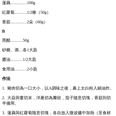
蓮藕…………100g
紅蘿蔔………1/2條（50g）
香菇…………2朵（60g）
B
黑醋………50g
砂糖、酒…各1大匙
醬油………1/2大匙
食用油………2小匙
作法
1. 豬肉切為一口大小，以A調味之後，裹上太白粉入鍋油炸。
2. 大蒜與薑切末，洋蔥切為瓣狀，茄子隨意切塊，香菇則切
半備用。
3. 蓮藕與紅蘿蔔隨意切塊，各自放入微波爐中加熱（至食材