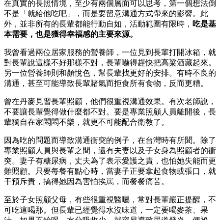
在真實的長照情境，至少有兩個層面可以思考，第一個想法倒
不是「就給他吃吧」，而是要留意溝通方式帶來的影響。此
外，並非所有的長輩都能行動自如，活動範圍有限時，
吃是基
本需要，也是獲得幸福感的主要來源。
我曾看過兩位居家服務的營養師，一位見到長輩打開冰箱，就
對長輩說這樣不好那樣不對，長輩嚇得趕快把高粱酒藏起來。
另一位營養師則和顏悅色，幫長輩找更好的安排。有時不良的
溝通，甚至可能導致長輩賭氣而拒食所有食物，反而更糟。
曾在丹麥見習長輩照顧，他們很重視溝通效果。有次老師說，
不要讓長輩覺得做什麼都不對。要是專業照顧人員離開後，長
輩獨自在家悶悶不樂，就更不可能配合衛教了。
因為吃的問題而導致溝通衝突的例子，在台灣時有所聞。除了
專業照顧人員與長輩之間，還有夫妻以及子女身為照顧者的衝
突。妻子有糖尿病，丈夫為了表示愛護之責，也怕她失能而更
難照顧。只要每餐有點心時，當妻子正要拿起食物或張口，就
干預斥責，搞得她因為害怕挨罵，而餐餐痛苦。
至於子女照顧父母，有些很重視醫囑，常對長輩嚴正提醒，不
可吃這喝那。但長輩已經覺得水沒味道，一定要喝麥茶、果