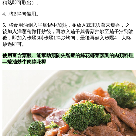
稍熟即可取出）。
4. 將B拌勻備用。
5. 將食用油倒入平底鍋中加熱，並放入蒜末與薑末爆香，之
後加入洋蔥稍微拌炒後，再放入茄子與香菇拌炒至茄子沾到油
後，即加入步驟3與步驟1拌炒均勻，最後再倒入步驟4，大略
炒過即可。
使用富含葉酸、能幫助預防失智症的綠花椰菜烹調的肉類料理
—蠔油炒牛肉綠花椰