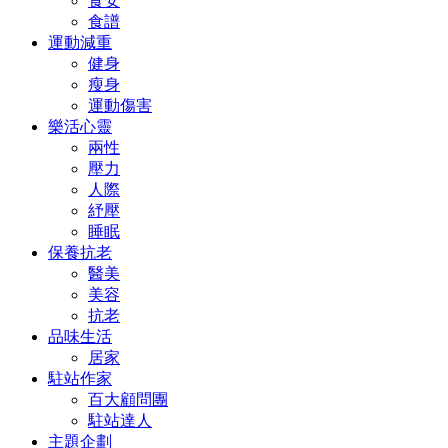
食安
食譜
運動減重
健身
瘦身
運動傷害
樂活心靈
兩性
壓力
人際
紓壓
睡眠
保養抗老
醫美
美容
抗老
品味生活
居家
駐站作家
百大顧問團
駐站達人
主題企劃