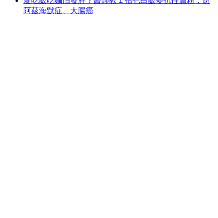
愛吃飯吃麵怕發胖？醫師教１招把白飯變抗性澱粉，防
阿茲海默症、大腸癌