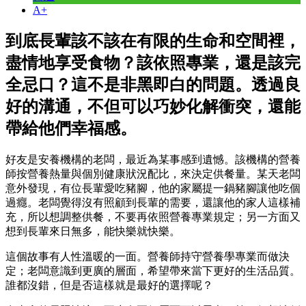
A+
到底長輩該不該在有限的生命和空間裡，
盡情地享受食物？該依照專業，還是該完
全忌口？這不是非黑即白的問題。透過良
好的溝通，不但可以巧妙化解衝突，還能
帶給他們幸福感。
好友是安養機構的老闆，最近為某事感到遺憾。該機構的營養
師按營養熱量與個別健康狀況配比，來決定供餐量。某天老闆
意外發現，有位長輩愛吃豬腳，他的家屬提一鍋豬腳讓他吃個
過癮。老闆覺得沒有照顧到長輩的需要，還讓他的家人這樣補
充，所以想調整供餐，不要再依照營養專業規定；另一方面又
想到長輩來日無多，能快樂就快樂。
這個故事有人性溫暖的一面。營養師持守營養學專業而做決
定；老闆意識到更廣的層面，希望帶來當下更好的生活品質。
誰都沒錯，但是否這樣就是最好的選擇呢？