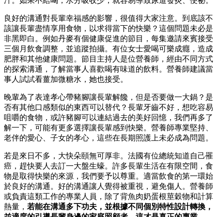
汁。如果不給喝，水分吸收少，就容易導致尿道發炎、便祕。
良好的溝通對長輩幸福感的影響，很值得大家注意。到底該不
該讓長輩盡情享用食物，以求得當下的快樂？這個問題未必是
非黑即白。例如丹麥有個健康促進的節目，每集邀請來賓接受
三個月飲食調整，並追蹤拍攝。有位女士愛喝可樂成癮，造成
肥胖和其他健康問題。節目主持人是位營養師，經由不同方式
的探索溝通，了解當事人喜歡喝有味道的飲料。營養師建議當
事人試試看薑加微糖水，她也接受。
晚輩為了表達孝心帶豬腳讓長輩解饞，但是否要做一大鍋？是
否有其他口感類似的東西可以替代？長輩牙齒不好，想吃容易
咀嚼的食物，或許豬腳可以連結過去的美好回憶，我們再多了
解一下，可能有更多選擇讓長輩感到快樂。營養師專業堅持、
老伴的愛心、子女的孝心，這些在長期照護上未必成為問題。
若是來日不多，大快朵頤無可厚非。法國有位總統知道自己罹
癌，趕快要人去訂一大盤生蠔。許多長輩生活在有限空間，食
物是取得快樂的來源，我們要予以尊重。適當飲食的第一環始
於良好的溝通。好的溝通讓人覺得被重視，避免傷人。營養師
或負責這類工作的專業人員，除了背魚肉奶蛋根莖穀物和計算
熱量，
若能在溝通多下功夫，並根據不同個別特性設計轉換，
並適度的引導長輩身邊的家庭照顧者，這才是真正的專業。