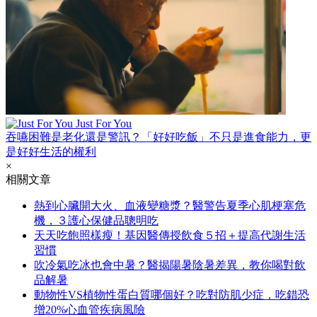
Just For You
吞嚥困難是老化還是警訊？「好好吃飯」不只是進食能力，更
是好好生活的權利
×
相關文章
熱到心臟開大火、血液變糖漿？醫警告夏季心肌梗塞危
機，３護心保健品聰明吃
天天吃飽照樣瘦！基因醫傳授飲食５招＋提高代謝生活
習慣
吹冷氣吃冰也會中暑？醫揭陽暑陰暑差異，教你喝對飲
品解暑
動物性VS植物性蛋白質哪個好？吃對防肌少症，吃錯恐
增20%心血管疾病風險