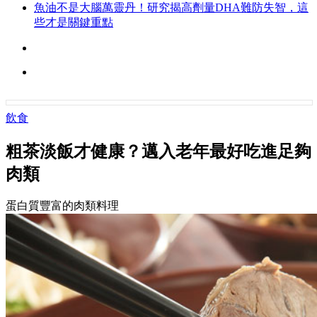
魚油不是大腦萬靈丹！研究揭高劑量DHA難防失智，這
些才是關鍵重點
飲食
粗茶淡飯才健康？邁入老年最好吃進足夠
肉類
蛋白質豐富的肉類料理