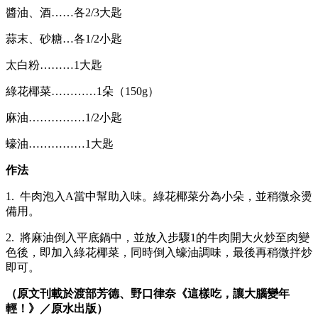
醬油、酒……各2/3大匙
蒜末、砂糖…各1/2小匙
太白粉………1大匙
綠花椰菜…………1朵（150g）
麻油……………1/2小匙
蠔油……………1大匙
作法
1. 牛肉泡入A當中幫助入味。綠花椰菜分為小朵，並稍微汆燙
備用。
2. 將麻油倒入平底鍋中，並放入步驟1的牛肉開大火炒至肉變
色後，即加入綠花椰菜，同時倒入蠔油調味，最後再稍微拌炒
即可。
（原文刊載於渡部芳德、野口律奈
《這樣吃，讓大腦變年
輕！》／原水出版）