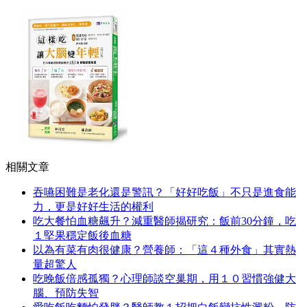
相關文章
吞嚥困難是老化還是警訊？「好好吃飯」不只是進食能
力，更是好好生活的權利
吃大餐怕血糖飆升？減重醫師揭研究：飯前30分鐘，吃
１堅果穩定飯後血糖
以為有菜有肉很健康？營養師：「這４種外食」其實熱
量超驚人
吃晚飯倍感孤獨？心理師談空巢期，用１０習慣強健大
腦、預防失智