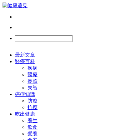
最新文章
醫療百科
疾病
醫療
長照
失智
癌症知識
防癌
抗癌
吃出健康
養生
飲食
營養