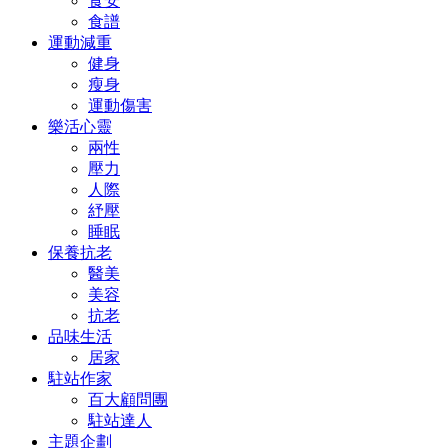
食安
食譜
運動減重
健身
瘦身
運動傷害
樂活心靈
兩性
壓力
人際
紓壓
睡眠
保養抗老
醫美
美容
抗老
品味生活
居家
駐站作家
百大顧問團
駐站達人
主題企劃