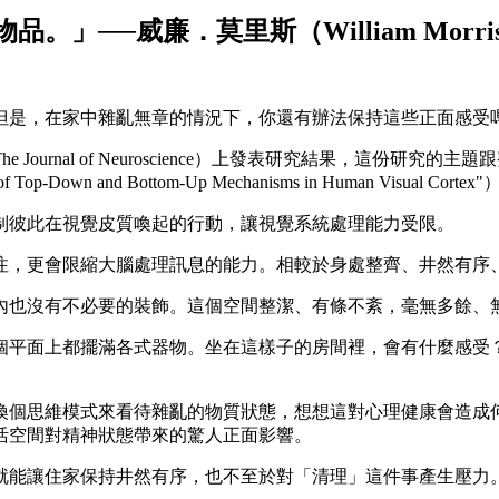
。」──威廉．莫里斯（William Mor
但是，在家中雜亂無章的情況下，你還有辦法保持這些正面感受
ournal of Neuroscience）上發表研究結果，這份研
wn and Bottom-Up Mechanisms in Human Visual Co
制彼此在視覺皮質喚起的行動，讓視覺系統處理能力受限。
注，更會限縮大腦處理訊息的能力。相較於身處整齊、井然有序
內也沒有不必要的裝飾。這個空間整潔、有條不紊，毫無多餘、
個平面上都擺滿各式器物。坐在這樣子的房間裡，會有什麼感受
。
換個思維模式來看待雜亂的物質狀態，想想這對心理健康會造成
活空間對精神狀態帶來的驚人正面影響。
就能讓住家保持井然有序，也不至於對「清理」這件事產生壓力