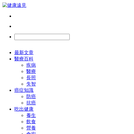
最新文章
醫療百科
疾病
醫療
長照
失智
癌症知識
防癌
抗癌
吃出健康
養生
飲食
營養