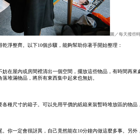
圖／每天撥些時間
得乾淨整齊。以下10個步驟，能夠幫助你著手開始整理：
不妨在屋內或房間裡清出一個空間，擺放這些物品，有時間再來
角落堆滿物品，將所有東西集中起來也無妨。
要各種尺寸的箱子。可以先用平價的紙箱來裝暫時堆放區的物品
尾。你一定會很訝異，自己竟然能在10分鐘內做這麼多事。另外