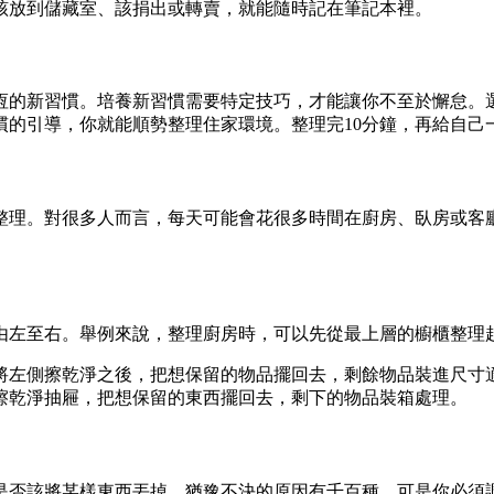
該放到儲藏室、該捐出或轉賣，就能隨時記在筆記本裡。
以恆的新習慣。培養新習慣需要特定技巧，才能讓你不至於懈怠。
慣的引導，你就能順勢整理住家環境。整理完10分鐘，再給自己
整理。對很多人而言，每天可能會花很多時間在廚房、臥房或客
、由左至右。舉例來說，整理廚房時，可以先從最上層的櫥櫃整理
將左側擦乾淨之後，把想保留的物品擺回去，剩餘物品裝進尺寸
擦乾淨抽屜，把想保留的東西擺回去，剩下的物品裝箱處理。
是否該將某樣東西丟掉。猶豫不決的原因有千百種，可是你必須