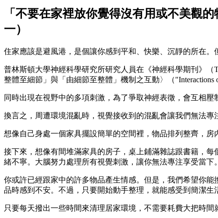
「不要在家裡放你覺得沒有用或不美觀的物品
一）
住家應該是避風港，是個讓你感到平和、快樂、沉靜的所在。
普林斯頓大學神經科學研究所研究人員在《神經科學期刊》（The J
整體至細節」與「由細節至整體」機制之互動〉（"Interactions of Top-Do
同時出現在視野中的多項刺激，為了爭取神經表徵，會互相壓
換言之，周遭環境混亂時，視覺接收到的混亂會讓我們無法專
想像自己身處一個家具擺設簡單的空間裡，物品排列整齊，房
接下來，想像有間堆滿家具的房子，桌上鋪滿雜誌跟書籍，每
緒不寧。大腦努力處理所有視覺刺激，讓你無法專注享受當下
你或許已經跟家中的許多物品產生情感。但是，我們希望你能
品時感到不安。不過，只要開始動手整理，就能感受到簡潔生
只要每天撥出一些時間來清理居家環境，不需要耗費大把時間