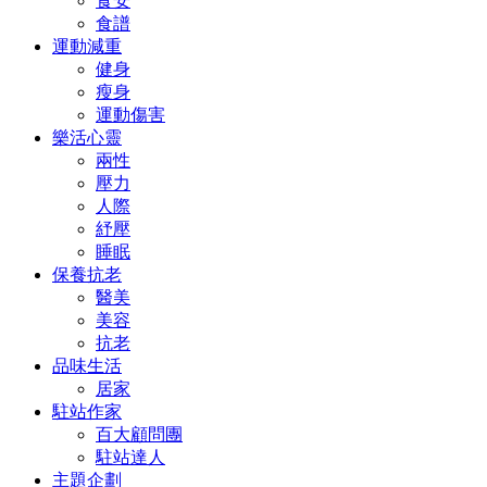
食安
食譜
運動減重
健身
瘦身
運動傷害
樂活心靈
兩性
壓力
人際
紓壓
睡眠
保養抗老
醫美
美容
抗老
品味生活
居家
駐站作家
百大顧問團
駐站達人
主題企劃