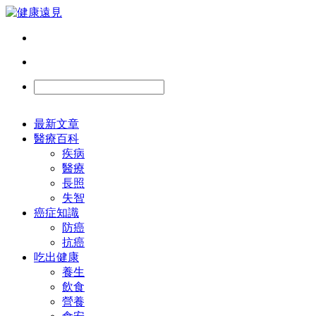
最新文章
醫療百科
疾病
醫療
長照
失智
癌症知識
防癌
抗癌
吃出健康
養生
飲食
營養