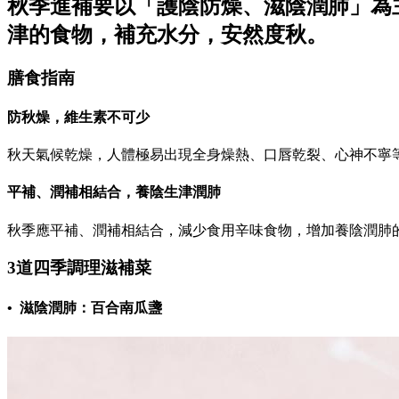
秋季進補要以「護陰防燥、滋陰潤肺」為
津的食物，補充水分，安然度秋。
膳食指南
防秋燥，維生素不可少
秋天氣候乾燥，人體極易出現全身燥熱、口唇乾裂、心神不寧
平補、潤補相結合，養陰生津潤肺
秋季應平補、潤補相結合，減少食用辛味食物，增加養陰潤肺
3道四季調理滋補菜
• 滋陰潤肺：百合南瓜盞