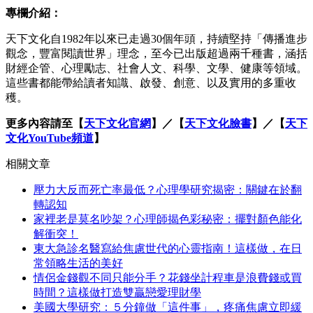
專欄介紹：
天下文化自1982年以來已走過30個年頭，持續堅持「傳播進步
觀念，豐富閱讀世界」理念，至今已出版超過兩千種書，涵括
財經企管、心理勵志、社會人文、科學、文學、健康等領域。
這些書都能帶給讀者知識、啟發、創意、以及實用的多重收
穫。
更多內容請至【
天下文化官網
】／【
天下文化臉書
】／【
天下
文化YouTube頻道
】
相關文章
壓力大反而死亡率最低？心理學研究揭密：關鍵在於翻
轉認知
家裡老是莫名吵架？心理師揭色彩秘密：擺對顏色能化
解衝突！
東大急診名醫寫給焦慮世代的心靈指南！這樣做，在日
常領略生活的美好
情侶金錢觀不同只能分手？花錢坐計程車是浪費錢或買
時間？這樣做打造雙贏戀愛理財學
美國大學研究：５分鐘做「這件事」，疼痛焦慮立即緩