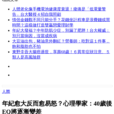
人體老化像手機電池健康度衰退！痠痛是「低電量警
告」台大醫授４招自我照顧
情侶金錢觀不同只能分手？花錢坐計程車是浪費錢或買
時間？這樣做打造雙贏戀愛理財學
年紀大發福？中年防肌少症，別漏了肥胖！台大權威：
別只當病因，沒當成疾病
大豆油出包，豬油意外翻紅？營養師：吃對這１件事，
飽和脂肪也不怕
東野圭吾大腸癌過世，享壽68歲！６異常症狀注意、５
類人是高風險群
人際
年紀愈大反而愈易怒？心理學家：40歲後
EQ將逐漸變差