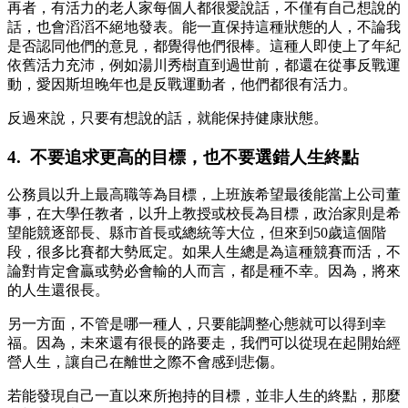
再者，有活力的老人家每個人都很愛說話，不僅有自己想說的
話，也會滔滔不絕地發表。能一直保持這種狀態的人，不論我
是否認同他們的意見，都覺得他們很棒。這種人即使上了年紀
依舊活力充沛，例如湯川秀樹直到過世前，都還在從事反戰運
動，愛因斯坦晚年也是反戰運動者，他們都很有活力。
反過來說，只要有想說的話，就能保持健康狀態。
4. 不要追求更高的目標，也不要選錯人生終點
公務員以升上最高職等為目標，上班族希望最後能當上公司董
事，在大學任教者，以升上教授或校長為目標，政治家則是希
望能競逐部長、縣市首長或總統等大位，但來到50歲這個階
段，很多比賽都大勢厎定。如果人生總是為這種競賽而活，不
論對肯定會贏或勢必會輸的人而言，都是種不幸。因為，將來
的人生還很長。
另一方面，不管是哪一種人，只要能調整心態就可以得到幸
福。因為，未來還有很長的路要走，我們可以從現在起開始經
營人生，讓自己在離世之際不會感到悲傷。
若能發現自己一直以來所抱持的目標，並非人生的終點，那麼