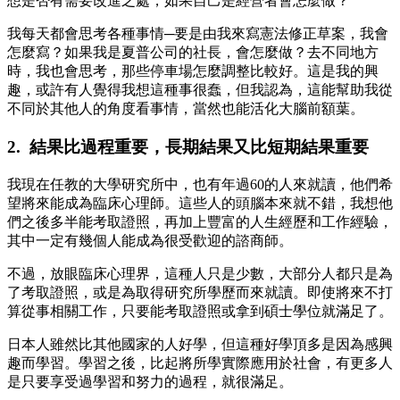
想是否有需要改進之處，如果自己是經營者會怎麼做？
我每天都會思考各種事情─要是由我來寫憲法修正草案，我會
怎麼寫？如果我是夏普公司的社長，會怎麼做？去不同地方
時，我也會思考，那些停車場怎麼調整比較好。這是我的興
趣，或許有人覺得我想這種事很蠢，但我認為，這能幫助我從
不同於其他人的角度看事情，當然也能活化大腦前額葉。
2. 結果比過程重要，長期結果又比短期結果重要
我現在任教的大學研究所中，也有年過60的人來就讀，他們希
望將來能成為臨床心理師。這些人的頭腦本來就不錯，我想他
們之後多半能考取證照，再加上豐富的人生經歷和工作經驗，
其中一定有幾個人能成為很受歡迎的諮商師。
不過，放眼臨床心理界，這種人只是少數，大部分人都只是為
了考取證照，或是為取得研究所學歷而來就讀。即使將來不打
算從事相關工作，只要能考取證照或拿到碩士學位就滿足了。
日本人雖然比其他國家的人好學，但這種好學頂多是因為感興
趣而學習。學習之後，比起將所學實際應用於社會，有更多人
是只要享受過學習和努力的過程，就很滿足。