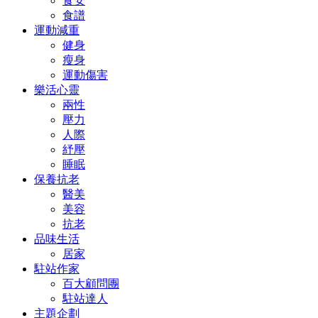
食安
食譜
運動減重
健身
瘦身
運動傷害
樂活心靈
兩性
壓力
人際
紓壓
睡眠
保養抗老
醫美
美容
抗老
品味生活
居家
駐站作家
百大顧問團
駐站達人
主題企劃