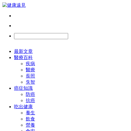
最新文章
醫療百科
疾病
醫療
長照
失智
癌症知識
防癌
抗癌
吃出健康
養生
飲食
營養