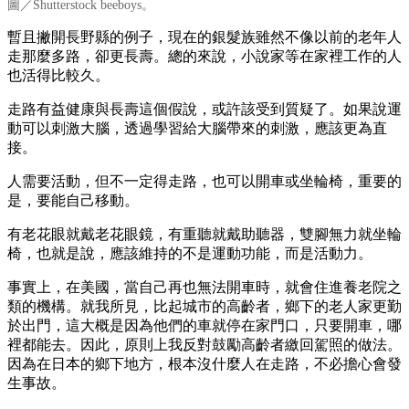
圖／Shutterstock beeboys。
暫且撇開長野縣的例子，現在的銀髮族雖然不像以前的老年人
走那麼多路，卻更長壽。總的來說，小說家等在家裡工作的人
也活得比較久。
走路有益健康與長壽這個假說，或許該受到質疑了。如果說運
動可以刺激大腦，透過學習給大腦帶來的刺激，應該更為直
接。
人需要活動，但不一定得走路，也可以開車或坐輪椅，重要的
是，要能自己移動。
有老花眼就戴老花眼鏡，有重聽就戴助聽器，雙腳無力就坐輪
椅，也就是說，應該維持的不是運動功能，而是活動力。
事實上，在美國，當自己再也無法開車時，就會住進養老院之
類的機構。就我所見，比起城市的高齡者，鄉下的老人家更勤
於出門，這大概是因為他們的車就停在家門口，只要開車，哪
裡都能去。因此，原則上我反對鼓勵高齡者繳回駕照的做法。
因為在日本的鄉下地方，根本沒什麼人在走路，不必擔心會發
生事故。