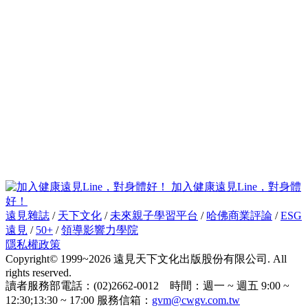
加入健康遠見Line，對身體
好！
遠見雜誌
/
天下文化
/
未來親子學習平台
/
哈佛商業評論
/
ESG
遠見
/
50+
/
領導影響力學院
隱私權政策
Copyright© 1999~2026 遠見天下文化出版股份有限公司. All
rights reserved.
讀者服務部電話：(02)2662-0012 時間：週一 ~ 週五 9:00 ~
12:30;13:30 ~ 17:00 服務信箱：
gvm@cwgv.com.tw