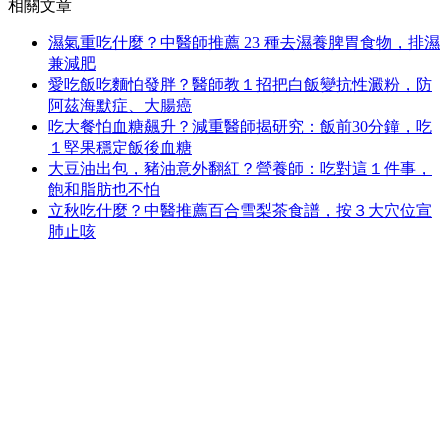
相關文章
濕氣重吃什麼？中醫師推薦 23 種去濕養脾胃食物，排濕
兼減肥
愛吃飯吃麵怕發胖？醫師教１招把白飯變抗性澱粉，防
阿茲海默症、大腸癌
吃大餐怕血糖飆升？減重醫師揭研究：飯前30分鐘，吃
１堅果穩定飯後血糖
大豆油出包，豬油意外翻紅？營養師：吃對這１件事，
飽和脂肪也不怕
立秋吃什麼？中醫推薦百合雪梨茶食譜，按３大穴位宣
肺止咳