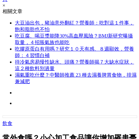
×
相關文章
大豆油出包，豬油意外翻紅？營養師：吃對這１件事，
飽和脂肪也不怕
吃豆腐、喝豆漿能降30%高血壓風險？BMJ新研究曝攝
取量，４招脹氣族也能吃
吃膠原蛋白有用嗎？研究１０天有感、８週顯效，營養
師：４習慣白補
待冷氣房易慢性缺水、頭痛？營養師揭７大缺水症狀，
這２種飲料別過量
濕氣重吃什麼？中醫師推薦 23 種去濕養脾胃食物，排濕
兼減肥
飲食
常外食嗎？小心加工食品讓你增加罹患憂