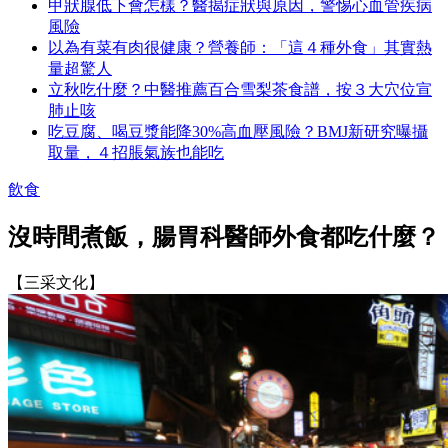
甲狀腺低下會怎樣？醫揭症狀與原因，警惕心血管疾病
風險
以為有菜有肉很健康？營養師：「這４種外食」其實熱
量超驚人
立秋吃什麼？中醫推薦百合雪梨茶食譜，按３大穴位宣
肺止咳
吃豆腐、喝豆漿能降30%高血壓風險？BMJ新研究曝攝
取量，４招脹氣族也能吃
飲食
沒時間煮飯，腸胃科醫師外食都吃什麼？
【三采文化】