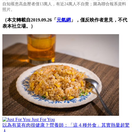
自知罹患高血壓者僅13萬人，有近24萬人不自覺
；圖為
聯合報系資料
照片。
（本文轉載自2019.09.26「
元氣網
」，僅反映作者意見，不代
表本社立場。）
Just For You
以為有菜有肉很健康？營養師：「這４種外食」其實熱量超驚
人