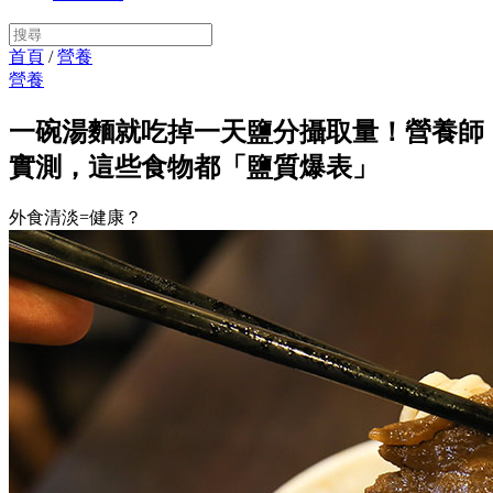
首頁
/
營養
營養
一碗湯麵就吃掉一天鹽分攝取量！營養師
實測，這些食物都「鹽質爆表」
外食清淡=健康？