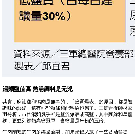
湯麵鹽值高 熱湯調料是元兇
其實，麻油雞和鴨肉是無辜的，「鹽質爆表」的原因，都是被
調味的熱湯，還有那些麵條和配料給拖累了。三總營養師林家
羽分析，市售湯麵幾乎都是鹽質爆表或高鹽，其中麵線和烏龍
麵，更並列麵類高鹽冠軍，含鹽量是米粉的五倍。
牛肉麵裡的牛肉多經過滷製，如果湯裡又放了一些番茄醬提