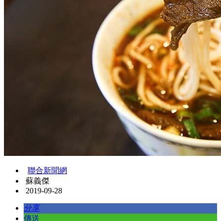
聯合新聞網
蘇義傑
2019-09-28
分享
傳送