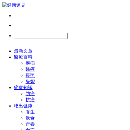
最新文章
醫療百科
疾病
醫療
長照
失智
癌症知識
防癌
抗癌
吃出健康
養生
飲食
營養