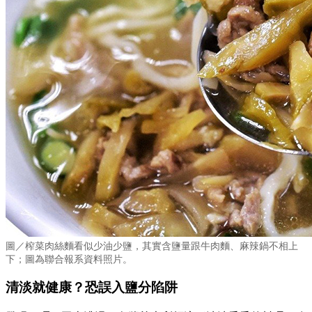
圖／
榨菜肉絲麵看似少油少鹽，其實含鹽量跟牛肉麵、麻辣鍋不相上
下；圖為聯合報系資料照片。
清淡就健康？恐誤入鹽分陷阱