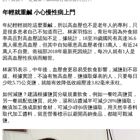
年輕就重鹹 小心慢性病上門
年紀輕輕就吃這麼重鹹，所以高血壓也不是老年人的專利，只
是很多患者自己不知道而已。林家羽指出，青壯年因為外食頻
率高且對高血壓認知不足，據統計，18至39歲國民有高達36.6
萬人罹患高血壓，但其中自知罹患高血壓者僅13萬人，有近24
萬人不自覺。衛福部2018年最新死因統計，每29人就有1人是
因高血壓性疾病而離世。
林家羽表示，中年後，血壓會更容易受飲食影響，減鹽刻不容
緩。根據實證，不論有無高血壓，鹽攝取爆表的人，只要每日
少吃5.75公克鹽，就能有效降低收縮壓達3.82毫米汞柱。
如何減鹽？建議根據鹽質分級規畫飲食，例如一餐吃高鹽質，
另一餐就配低鹽質。此外，湯和沾醬減半可減少28%鹽攝取；
醃漬加工換成新鮮食材，可減少4到6倍鹽攝取，用天然辛香料
取代加工醬料，留意營養標示以避開高鈉食品，都能可觀減
鹽。