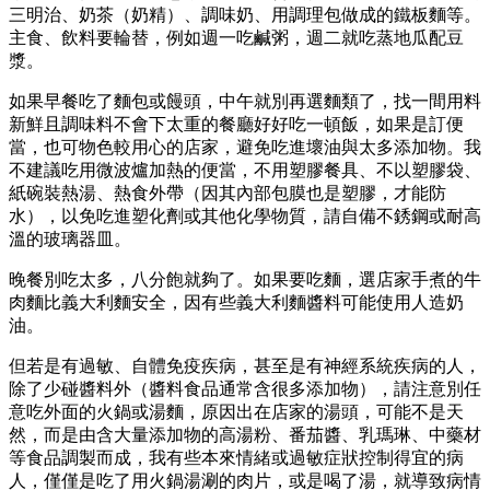
三明治、奶茶（奶精）、調味奶、用調理包做成的鐵板麵等。
主食、飲料要輪替，例如週一吃鹹粥，週二就吃蒸地瓜配豆
漿。
如果早餐吃了麵包或饅頭，中午就別再選麵類了，找一間用料
新鮮且調味料不會下太重的餐廳好好吃一頓飯，如果是訂便
當，也可物色較用心的店家，避免吃進壞油與太多添加物。我
不建議吃用微波爐加熱的便當，不用塑膠餐具、不以塑膠袋、
紙碗裝熱湯、熱食外帶（因其內部包膜也是塑膠，才能防
水），以免吃進塑化劑或其他化學物質，請自備不銹鋼或耐高
溫的玻璃器皿。
晚餐別吃太多，八分飽就夠了。如果要吃麵，選店家手煮的牛
肉麵比義大利麵安全，因有些義大利麵醬料可能使用人造奶
油。
但若是有過敏、自體免疫疾病，甚至是有神經系統疾病的人，
除了少碰醬料外（醬料食品通常含很多添加物），請注意別任
意吃外面的火鍋或湯麵，原因出在店家的湯頭，可能不是天
然，而是由含大量添加物的高湯粉、番茄醬、乳瑪琳、中藥材
等食品調製而成，我有些本來情緒或過敏症狀控制得宜的病
人，僅僅是吃了用火鍋湯涮的肉片，或是喝了湯，就導致病情