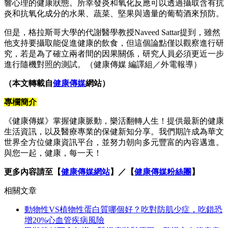
響心理的健康狀態。所幸發炎和氧化反應可以透過攝取含有抗
炎和抗氧化成分的水果、蔬菜、堅果與適量的葡萄酒來預防。
但是，格拉斯哥大學的代謝醫學教授Naveed Sattar提到，雖然
他支持要攝取能促進健康的飲食，但這個論點僅以觀察進行研
究，若是為了確立兩者間的因果關係，研究人員必須更近一步
進行隨機對照的測試。（健康傳媒 編譯組／外電報導）
（本文轉載自
健康傳媒
網站）
專欄簡介
《健康傳媒》掌握健康脈動，樂活翻轉人生！提供最新的健康
生活資訊，以及醫療專業的保健新知分享。我們期許成為華文
世界全方位健康資訊平台，並努力朝向多元豐富的內容邁進。
與您一起，健康，每一天！
更多內容請至【
健康傳媒網站
】／【
健康傳媒粉絲團
】
相關文章
動物性VS植物性蛋白質哪個好？吃對防肌少症，吃錯恐
增20%心血管疾病風險