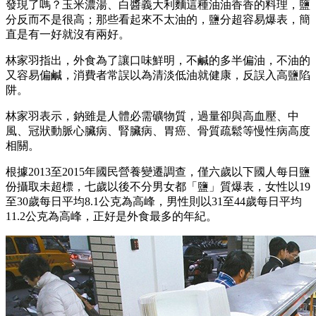
發現了嗎？玉米濃湯、白醬義大利麵這種油油香香的料理，鹽
分反而不是很高；那些看起來不太油的，鹽分超容易爆表，簡
直是有一好就沒有兩好。
林家羽指出，外食為了讓口味鮮明，不鹹的多半偏油，不油的
又容易偏鹹，消費者常誤以為清淡低油就健康，反誤入高鹽陷
阱。
林家羽表示，鈉雖是人體必需礦物質，過量卻與高血壓、中
風、冠狀動脈心臟病、腎臟病、胃癌、骨質疏鬆等慢性病高度
相關。
根據2013至2015年國民營養變遷調查，僅六歲以下國人每日鹽
份攝取未超標，七歲以後不分男女都「鹽」質爆表，女性以19
至30歲每日平均8.1公克為高峰，男性則以31至44歲每日平均
11.2公克為高峰，正好是外食最多的年紀。