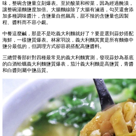
味，整碗含鹽量立刻爆表。至於酸菜和榨菜，因為經過醃漬，
讓整碗湯麵鹽度加倍。大腸麵線除了大腸有滷過，勾芡還會添
加多種調味醬汁，含鹽量自然飆高，甜不辣的含鹽量也因製
程、醬料而不容小覷。
中餐這麼鹹，那是不是吃義大利麵就好了？要是選到蒜炒搭配
海鮮，一樣鹽質爆表。林家羽說，義大利麵其實是所有麵條中
鹽分最低的，但調理方式卻容易搭配高鹽醬料。
三總營養部針對四種最常見的義大利麵實測，發現蒜炒為基底
的白酒蛤蠣義大利麵鹽質爆表，茄汁義大利麵是高鹽質，青醬
和白醬則屬中鹽品質。