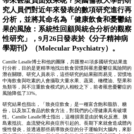
帶來甚麼負面效果呢？英國倫敦大學的研
究人員們對近年來發表的數項研究進行再
分析，並將其命名為「健康飲食和憂鬱結
果的風險：系統性回顧與統合分析的觀察
性研究」，9月26日發表於《分子精神病
學期刊》（Molecular Psychiatry）。
Camille Lasalle博士和他的團隊，共匯整41項多國研究結果進
行分析，目的是更精準地找出飲食習慣與罹患憂鬱症風險間的
潛在關聯。研究人員表示，這些研究的結果顯而易見，習慣地
中海飲食與吃素的人會攝取大量水果、蔬菜、橄欖油、堅果和
魚類等，與不注重飲食模式的人相較之下，前者罹患憂鬱症的
風險降低了33%。
研究結果也指出，「致炎症飲食」是一種富含飽和脂肪、糖
份，以及加工食品的飲食方法，對我們的心理健康具有破壞
性。Camille Lasalle博士指出，這種損害是由於氧化反應、胰
島素抵抗、血流變化和炎症所引起的。長期下來就會造成體內
慢性發炎，並透過那些易導致炎症的分子運輸到大腦內，來影