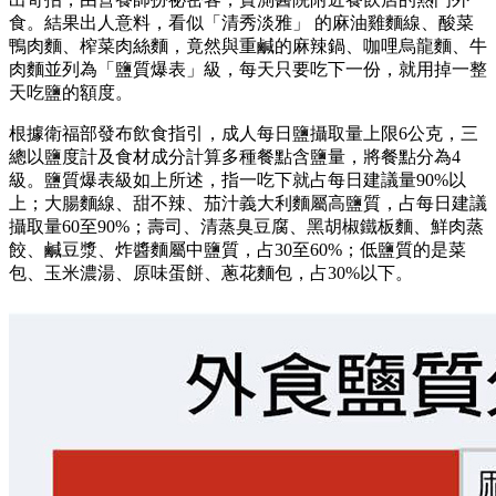
食。結果出人意料，看似「清秀淡雅」 的麻油雞麵線、酸菜
鴨肉麵、榨菜肉絲麵，竟然與重鹹的麻辣鍋、咖哩烏龍麵、牛
肉麵並列為「鹽質爆表」級，每天只要吃下一份，就用掉一整
天吃鹽的額度。
根據衛福部發布飲食指引，成人每日鹽攝取量上限6公克，三
總以鹽度計及食材成分計算多種餐點含鹽量，將餐點分為4
級。鹽質爆表級如上所述，指一吃下就占每日建議量90%以
上；大腸麵線、甜不辣、茄汁義大利麵屬高鹽質，占每日建議
攝取量60至90%；壽司、清蒸臭豆腐、黑胡椒鐵板麵、鮮肉蒸
餃、鹹豆漿、炸醬麵屬中鹽質，占30至60%；低鹽質的是菜
包、玉米濃湯、原味蛋餅、蔥花麵包，占30%以下。