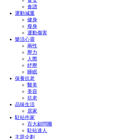
食安
食譜
運動減重
健身
瘦身
運動傷害
樂活心靈
兩性
壓力
人際
紓壓
睡眠
保養抗老
醫美
美容
抗老
品味生活
居家
駐站作家
百大顧問團
駐站達人
主題企劃