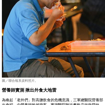
圖／聯合報系資料照片。
營養師實測 揪出外食大地雷
為喚起「老外們」對高鹽飲食的危機意識，三軍總醫院營養部
出奇招，由營養師扮祕密客，實測醫院附近餐飲店的熱門外