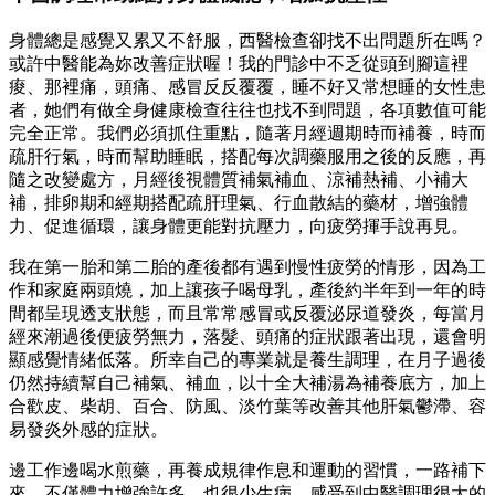
身體總是感覺又累又不舒服，西醫檢查卻找不出問題所在嗎？
或許中醫能為妳改善症狀喔！我的門診中不乏從頭到腳這裡
痠、那裡痛，頭痛、感冒反反覆覆，睡不好又常想睡的女性患
者，她們有做全身健康檢查往往也找不到問題，各項數值可能
完全正常。我們必須抓住重點，隨著月經週期時而補養，時而
疏肝行氣，時而幫助睡眠，搭配每次調藥服用之後的反應，再
隨之改變處方，月經後視體質補氣補血、涼補熱補、小補大
補，排卵期和經期搭配疏肝理氣、行血散結的藥材，增強體
力、促進循環，讓身體更能對抗壓力，向疲勞揮手說再見。
我在第一胎和第二胎的產後都有遇到慢性疲勞的情形，因為工
作和家庭兩頭燒，加上讓孩子喝母乳，產後約半年到一年的時
間都呈現透支狀態，而且常常感冒或反覆泌尿道發炎，每當月
經來潮過後便疲勞無力，落髮、頭痛的症狀跟著出現，還會明
顯感覺情緒低落。所幸自己的專業就是養生調理，在月子過後
仍然持續幫自己補氣、補血，以十全大補湯為補養底方，加上
合歡皮、柴胡、百合、防風、淡竹葉等改善其他肝氣鬱滯、容
易發炎外感的症狀。
邊工作邊喝水煎藥，再養成規律作息和運動的習慣，一路補下
來，不僅體力增強許多，也很少生病，感受到中醫調理很大的