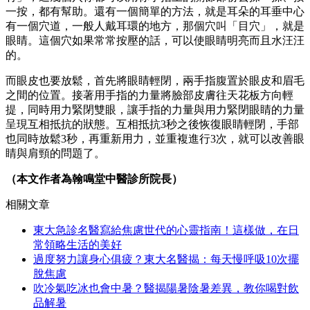
一按，都有幫助。還有一個簡單的方法，就是耳朵的耳垂中心
有一個穴道，一般人戴耳環的地方，那個穴叫「目穴」，就是
眼睛。這個穴如果常常按壓的話，可以使眼睛明亮而且水汪汪
的。
而眼皮也要放鬆，首先將眼睛輕閉，兩手指腹置於眼皮和眉毛
之間的位置。接著用手指的力量將臉部皮膚往天花板方向輕
提，同時用力緊閉雙眼，讓手指的力量與用力緊閉眼睛的力量
呈現互相抵抗的狀態。互相抵抗3秒之後恢復眼睛輕閉，手部
也同時放鬆3秒，再重新用力，並重複進行3次，就可以改善眼
睛與肩頸的問題了。
（本文作者為翰鳴堂中醫診所院長）
相關文章
東大急診名醫寫給焦慮世代的心靈指南！這樣做，在日
常領略生活的美好
過度努力讓身心俱疲？東大名醫揭：每天慢呼吸10次擺
脫焦慮
吹冷氣吃冰也會中暑？醫揭陽暑陰暑差異，教你喝對飲
品解暑