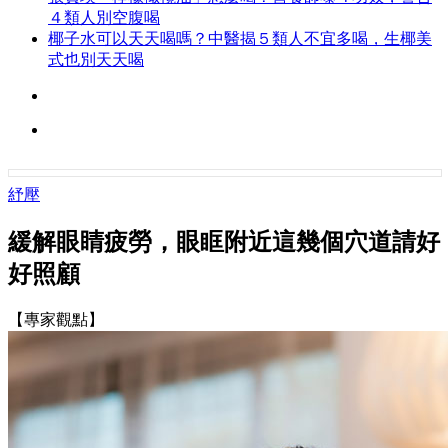
４類人別空腹喝
椰子水可以天天喝嗎？中醫揭５類人不宜多喝，生椰美
式也別天天喝
紓壓
緩解眼睛疲勞，眼眶附近這幾個穴道請好
好照顧
【專家觀點】