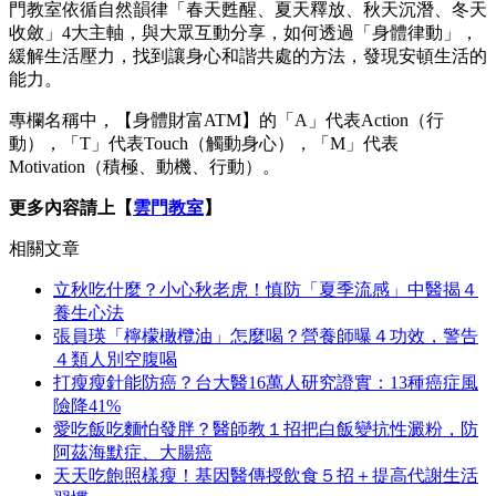
門教室依循自然韻律「春天甦醒、夏天釋放、秋天沉潛、冬天
收斂」4大主軸，與大眾互動分享，如何透過「身體律動」，
緩解生活壓力，找到讓身心和諧共處的方法，發現安頓生活的
能力。
專欄名稱中，【身體財富ATM】的「A」代表Action（行
動），「T」代表Touch（觸動身心），「M」代表
Motivation（積極、動機、行動）。
更多內容請上【
雲門教室
】
相關文章
立秋吃什麼？小心秋老虎！慎防「夏季流感」中醫揭４
養生心法
張員瑛「檸檬橄欖油」怎麼喝？營養師曝４功效，警告
４類人別空腹喝
打瘦瘦針能防癌？台大醫16萬人研究證實：13種癌症風
險降41%
愛吃飯吃麵怕發胖？醫師教１招把白飯變抗性澱粉，防
阿茲海默症、大腸癌
天天吃飽照樣瘦！基因醫傳授飲食５招＋提高代謝生活