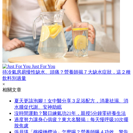
Just For You
待冷氣房易慢性缺水、頭痛？營養師揭７大缺水症狀，這２種
飲料別過量
×
相關文章
夏天更該泡腳！女中醫分享３足浴配方，消暑祛濕、消
水腫促代謝、安神助眠
沒時間運動？醫日練氣功21年，親授5分鐘零碎養生法
過度努力讓身心俱疲？東大名醫揭：每天慢呼吸10次擺
脫焦慮
張員瑛「檸檬橄欖油」怎麼喝？營養師曝４功效，警告