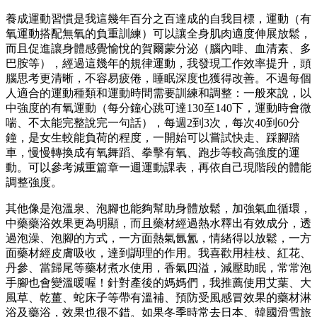
養成運動習慣是我這幾年百分之百達成的自我目標，運動（有
氧運動搭配無氧的負重訓練）可以讓全身肌肉適度伸展放鬆，
而且促進讓身體感覺愉悅的賀爾蒙分泌（腦內啡、血清素、多
巴胺等），經過這幾年的規律運動，我發現工作效率提升，頭
腦思考更清晰，不容易疲倦，睡眠深度也獲得改善。不過每個
人適合的運動種類和運動時間需要訓練和調整：一般來說，以
中強度的有氧運動（每分鐘心跳可達130至140下，運動時會微
喘、不太能完整說完一句話），每週2到3次，每次40到60分
鐘，是女生較能負荷的程度，一開始可以嘗試快走、踩腳踏
車，慢慢轉換成有氧舞蹈、拳擊有氧、跑步等較高強度的運
動。可以參考減重篇章一週運動課表，再依自己現階段的體能
調整強度。
其他像是泡溫泉、泡腳也能夠幫助身體放鬆，加強氣血循環，
中藥藥浴效果更為明顯，而且藥材經過熱水釋出有效成分，透
過泡澡、泡腳的方式，一方面熱氣氤氳，情緒得以放鬆，一方
面藥材經皮膚吸收，達到調理的作用。我喜歡用桂枝、紅花、
丹參、當歸尾等藥材煮水使用，香氣四溢，減壓助眠，常常泡
手腳也會變溫暖喔！針對產後的媽媽們，我推薦使用艾葉、大
風草、乾薑、蛇床子等帶有溫補、預防受風感冒效果的藥材淋
浴及藥浴，效果也很不錯。如果冬季時常去日本、韓國滑雪旅