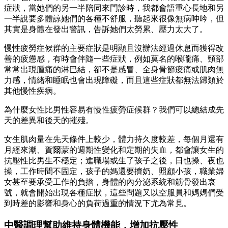
症狀，當她們的另一半陪同來門診時，我都會語重心長地和另
一半說要多體諒她們的各種不舒服，聽起來很像無病呻吟，但
其實是身體在發出警訊，告訴她們太勞累、壓力太大了。
慢性疲勞症候群的主要症狀是明顯且沒辦法經過休息而獲得改
善的疲憊感，有時會伴隨一些症狀，例如莫名的喉嚨痛、頸部
常常出現腫痛的淋巴結，卻不是感冒、全身骨節痠痛或肌肉無
力感，情緒和睡眠也會出現障礙，而且這些症狀都無法歸類於
其他慢性疾病。
為什麼女性比男性容易有慢性疲勞症候群？我們可以總結成先
天的差異和後天的摧殘。
女生肌肉量在先天條件上較少，體力持久度較差，每個月還有
月經來潮、賀爾蒙的週期性變化和定期的失血，都會讓女生的
抗壓性比男生不穩定；進職場或生了孩子之後，日也操、夜也
操，工作時間不固定，孩子的媽還要擠奶、照顧小孩，職業婦
女甚至要承受工作的負擔，身體的內分泌系統和筋骨發出哀
號，就會開始出現各種症狀，這些問題又以空服員和媽媽們受
到時差的影響和身心的負荷過重的情況下尤為常見。
中醫調理幫助維持身體機能，增加抗壓性