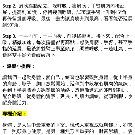
Step 2.
肩膀靠牆站立。深呼吸，讓肩膀，手臂肌肉向後延
展，提高到30°角，停留幾個呼吸。試著讓手臂上升到45°角，
再停留幾個呼吸。最後，盡力讓肩膀升到最高，看看能否延展
到90°角。
Step 3.
一手向前，一手向後，前後搖擺著。接下來，配合呼
吸，稍微加速，每次擺盪都再高點，感受肩膀，手臂，甚至手
指的延展。最後將雙臂上舉至頭頂，調整呼吸，一邊吐氣，一
邊將雙手從旁邊緩緩落下。
• 溫馨小提醒：
讓我們一起動身體，愛自己，練習也學習觀照身體，從上半身
的肩膀，脖子，胸口放鬆開始，延伸到中段核心肌肉的鍛鍊，
再到下半身膝蓋與踝關節的活絡，透過漸進式的3階段律動，
配合呼吸，從身體的覺察，延展，到肌力訓練。從頭到腳，喚
醒身體活力。
專欄介紹：
身體，是人生中最重要的財富。現代人重視成就與錢財，卻忘
了「照顧身心健康」是另一種無形且重要的「財富累積」。雲