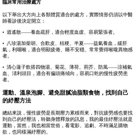
臨床常用治療處方
以下舉出大方向上各類體質適合的處方，實際情形仍須以中醫
師看診後決定開立：
• 逍遙散——養血疏肝，適合輕度血虛、容易緊張者。
• 八珍湯加柴胡、合歡皮、桔梗、半夏——益氣養血，緩肝
氣，利咽喉，適合明顯疲倦、睡不安穩、常常覺得喉嚨異物感
者。
• 清心蓮子飲搭四物湯、菊花、薄荷、荊芥、防風——涼補氣
血、淸利頭目，適合有偏頭痛傾向，容易口乾的慢性疲勞患
者。
運動、溫泉泡腳、避免甜膩油脂類食物，找到自己
的紓壓方法
總結來說，慢性疲勞是長期壓力累積而來，對抗疲勞感也要找
到自己的紓壓法，聆聽身體釋放的訊息，我的最佳紓壓法就是
運動，當然，我也相當世俗，看電影、追劇、不時滿足購物
欲，也同樣滿紓壓的。