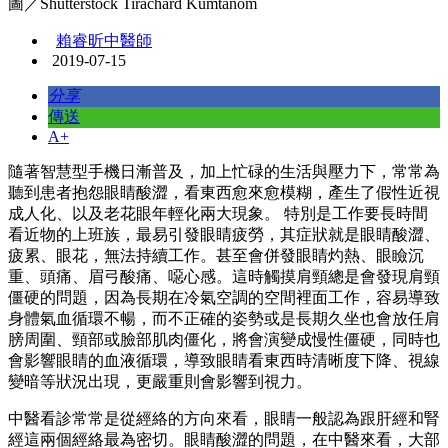
圖／Shutterstock Tirachard Kumtanom
賴睿昕中醫師
2019-07-15
分享
傳送
A+
隨著智慧型手機日漸普及，加上忙碌的生活與壓力下，常常為
聽到患者抱怨眼睛酸澀，看東西愈來愈模糊，產生了假性近視
成人化、以及老花眼年輕化兩大現象。 特別是工作要長時間
看近物的上班族，最易引發眼睛疲勞，其症狀就是眼睛酸澀、
疲累、眼花，無法持續工作。甚至會併發眼睛灼熱、眼瞼沉
重、頭痛、眉弓酸痛、噁心感。這時觸摸肩頸總是會發現肩頸
僵硬的問題，因為長期在冷氣空調的空間裡面工作，容易導致
身體氣血循環不暢，而不正確的姿勢或是長期久坐也會放任肩
膀周圍、頸部或臉部肌肉僵化，將會演變成慢性僵硬，同時也
會影響眼睛的血液循環，導致眼睛看東西時清晰度下降、視線
變暗等狀況出現，更嚴重則會影響到視力。
中醫看診常常是從經絡的方向來看，眼睛一般認為跟肝經和腎
經這兩個經絡最為密切。眼睛酸澀的問題，在中醫來看，大部