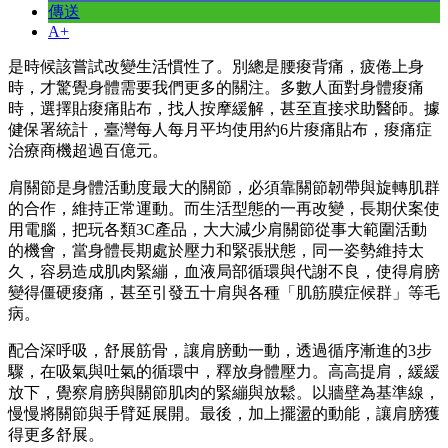
傳送
A+
是時候該嘗試改變生活慣性了。別總是腰痠背痛，疲倦上身
時，才驚覺身體需要我們更多的關注。多數人面對身體痠痛
時，選擇貼痠痛貼布，找人按摩緩解，甚至直接求助醫師。據
健保署統計，臺灣每人每月平均使用約6片痠痛貼布，痠痛症
治療商機超過百億元。
肩關節是身體活動度最大的關節，必須靠關節韌帶與旋轉肌群
的合作，維持正常運動。而生活型態的一再改變，長期伏案使
用電腦，把玩各類3C產品，大大減少肩關節從事大範圍活動
的機會，當身體長期處於壓力和緊張狀態，同一姿勢維持太
久，容易造成肌肉緊繃，血液局部循環與代謝不良，使得肩膀
變得僵硬痠痛，甚至引發五十肩與各種「肌筋膜症候群」等毛
病。
配合深呼吸，舒展筋骨，讓肩膀動一動，透過循序漸進的3步
驟，在吸氣與吐氣的循環中，釋放身體壓力。高高提肩，緩緩
放下，覺察肩膀與關節肌肉的緊繃與放鬆。以牆壁為基準線，
慢慢將關節與手臂延展開。最後，加上擺盪的動能，讓肩膀獲
得更多舒展。