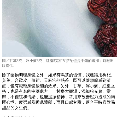
圖／甘草3克、浮小麥3克、紅棗5克相互搭配也是不錯的選擇
；時報出
版提供。
除了藥物調理身體之外，如果有喝茶的習慣，我建議用枸杞、
黃芪、合歡皮、薄荷、天麻泡些熱茶，既可以讓頭腦感到清
醒，也有減輕身體緊繃的效果。另外，甘草、浮小麥、紅棗互
搭，也是有名的中藥處方——甘麥大棗湯，添加粉光參、當
歸，不僅緩和情緒，也能提振精神，常用來改善壓力造成的胸
悶心悸、疲勞感及睡眠障礙，而且口感甘甜，適合平時喜歡喝
甜品的女生們。