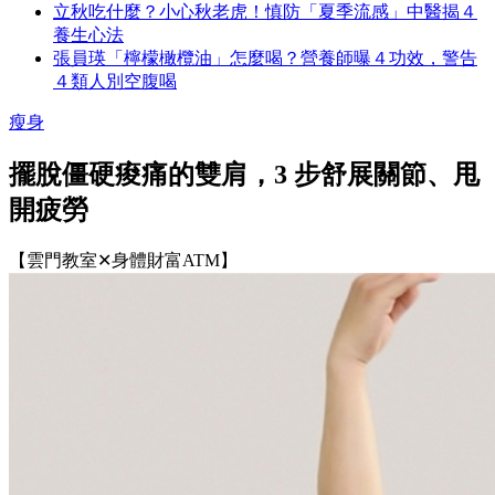
立秋吃什麼？小心秋老虎！慎防「夏季流感」中醫揭４
養生心法
張員瑛「檸檬橄欖油」怎麼喝？營養師曝４功效，警告
４類人別空腹喝
瘦身
擺脫僵硬痠痛的雙肩，3 步舒展關節、甩
開疲勞
【雲門教室✕身體財富ATM】