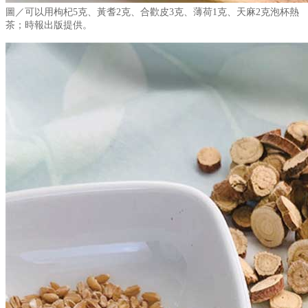
圖／可以用枸杞5克、黃耆2克、合歡皮3克、薄荷1克、天麻2克泡杯熱
茶；時報出版提供。