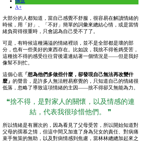
傳送
A+
大部分的人都知道，當自己感覺不舒服，很容易在解讀情緒的
時候，用「好」、「不好」簡單的詞彙來總結心情，或是當情
緒負荷得很重時，只會認為自己受不了了。
可是，有時候這種滿溢的情緒裡頭，並不是全部都是壞的部
分，也有一些美好的東西存在。比如說，我捨不得爸媽受苦，
這種捨不得的感受往往背後還連結著一個情況是——但是我好
像幫不到忙。
這個心底
「想為他們多做些什麼，卻發現自己無法再改變什
麼」
的聲音，是許多人無法輕易察覺的，只知道自己的情緒很
低落，忽略了導致這項情緒的主因——捨不得卻又無能為力。
❝捨不得，是對家人的關懷，以及情感的連
結，代表我很珍惜他們。 ❞
所以情緒是有層次的，因為看見了父母受苦，所以開始知道對
父母的孺慕之情，但這中間又加進了身為兒女的責任、對病痛
束手無策的無助，以及對病情感到焦慮，當林林總總加起來之