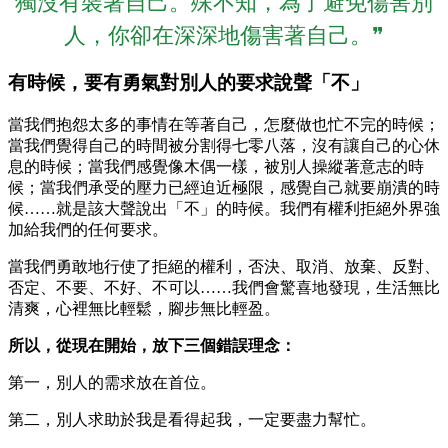
獨沒有裝著自己。殊不知，為了避免傷害別
人，你卻在深深地傷害著自己。❞
有時候，要有勇氣對別人的要求說聲「不」
當我們抱怨太多的事情在等著自己，怎麼做也忙不完的時候；
當我們覺得自己的時間被分割得七零八落，沒有讓自己的心休
息的時候；當我們感覺像木偶一樣，被別人操縱著意志的時
候；當我們承受的壓力已經迫近極限，感覺自己就要崩潰的時
候……就是該大聲說出「不」的時候。我們有權利拒絕外界強
加給我們的任何要求。
當我們勇敢地行使了拒絕的權利，否決、取消、放棄、反對、
否定、不要、不好、不可以……我們會驚喜地發現，生活無比
清爽，心裡無比輕鬆，腳步無比輕盈。
所以，從現在開始，放下三個錯誤理念：
第一，別人的需求放在首位。
第二，別人求助於我是看得起我，一定要盡力幫忙。