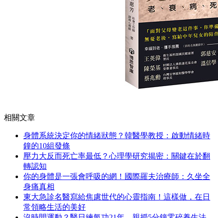
相關文章
身體系統決定你的情緒狀態？韓醫學教授：啟動情緒時
鐘的10組發條
壓力大反而死亡率最低？心理學研究揭密：關鍵在於翻
轉認知
你的身體是一張會呼吸的網！國際羅夫治療師：久坐全
身痛真相
東大急診名醫寫給焦慮世代的心靈指南！這樣做，在日
常領略生活的美好
沒時間運動？醫日練氣功21年，親授5分鐘零碎養生法