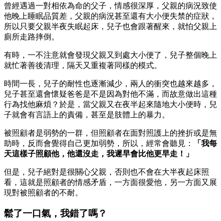
曾經遇過一對相依為命的父子，情感很深厚，父親的病況致使
他晚上睡眠品質差，父親的病況甚至還有大小便失禁的症狀，
所以只要父親半夜失眠起床，兒子也會跟著醒來，就怕父親上
廁所走路摔倒。
有時，一不注意就會發現父親又到處大小便了，兒子整個晚上
就忙著善後清理，隔天又重複著同樣的模式。
時間一長，兒子的耐性也逐漸減少，兩人的衝突也越來越多，
兒子甚至還會懷疑爸爸是不是因為對他不滿，而故意做出這種
行為找他麻煩？於是，當父親又在夜半起來隨地大小便時，兒
子就會有言語上的責備，甚至是肢體上的暴力。
被照顧者是弱勢的一群，但照顧者在面對照護上的挫折或是無
助時，反而會覺得自己更加弱勢，所以，經常會聽見：
「我每
天這樣子照顧他，他還沒走，我遲早會比他更早走！」
但是，兒子絕對是很關心父親，否則也不會在大半夜起床照
看，這就是照顧者的情感矛盾，一方面很愛他，另一方面又展
現對被照顧者的不耐。
鬆了一口氣，我錯了嗎？