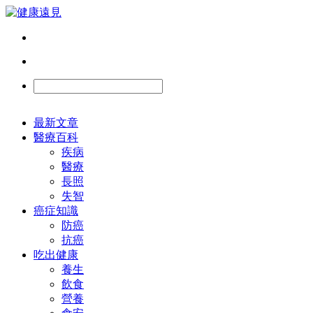
最新文章
醫療百科
疾病
醫療
長照
失智
癌症知識
防癌
抗癌
吃出健康
養生
飲食
營養