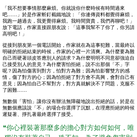
「我不想要事情那麼麻煩。你就說你什麼時候有時間過來
吧……」於是作家斬釘截鐵地說：「你連傳資料都覺得麻煩，
我跑一趟過去，我更覺得麻煩。我時間寶貴，我們再聊吧！」
放下電話，作家直接跟朋友說：「這事我幫不了你了，你另請
高明吧！」
從接到朋友第一個電話開始，作家就在為這事犯難，當最終以
明確的拒絕結束的時候，作家的心裡一片清爽。為什麼要為難
自己而硬著頭皮答應別人的請求？為什麼明明不同意卻強迫自
己接受別人的意見？為什麼害怕拒絕，說不出那個「不」字
呢？因為怕傷害到對方，怕對方為難；因為怕影響雙方的感
情，傷了對方的心；因為怕拒絕了對方會不高興，會對自己有
意見；因為怕自己不幫對方，對方真就解決不了問題，克服不
了困難……
無數個「害怕」讓你沒有辦法無障礙地說出拒絕的話，於是在
無數個應該說「不」的場合你選擇了沉默，在理應拒絕的時候
遲疑著、掙扎著最終選擇了接受。
❝你心裡裝著那麼多的擔心對方如何如何，唯