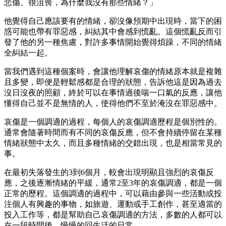
悲傷、很沮喪，為什麼我沒有那些情緒？」
他覺得自己應該要有的情緒，卻沒像預期中出現時，當下的困
惑可能也帶有罪惡感，糾結其中會感到慌亂。這個慌亂反而引
發了他的另一種焦慮，對許多事情開始覺得煩躁，不同的情緒
全糾結一起。
當我們遇到這種個案時，會讓他理解哀傷的情緒原本就是複雜
且多變，即便是輕鬆感都是合理的狀態，告訴他這是因為過去
沒日沒夜的照顧，終於可以在事情過後喘一口氣的反應，讓他
懂得自己並不是無情的人，使得他們不至於淹沒在罪惡感中。
哀傷是一個調適的過程，每個人的哀傷調適歷程是個別性的。
通常會隨著時間而有不同的哀傷反應，但不會持續停留在某種
情緒狀態中太久，而且多種情緒的交錯出現，也是相當常見的
事。
在最初失落發生的3到6個月，較會出現明顯且強烈的哀傷反
應，之後逐漸情緒的平緩，通常2至3年的哀傷調適，都是一個
正常的歷程。這個調適的過程中，可以藉由參與一些活動或投
注個人有興趣的事物，如旅遊、運動或手工創作，甚至適當的
投入工作等，都是幫助自己哀傷調適的方法，多數的人都可以
在一段時間後，慢慢的回生活的日常。