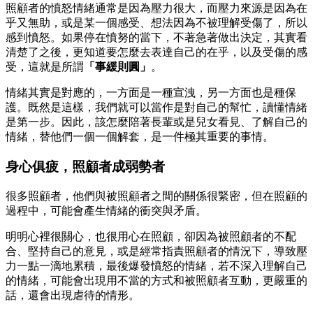
照顧者的憤怒情緒通常是因為壓力很大，而壓力來源是因為在
乎又無助，或是某一個感受、想法因為不被理解受傷了，所以
感到憤怒。如果停在憤努的當下，不著急著做出決定，其實看
清楚了之後，更知道要怎麼去表達自己的在乎，以及受傷的感
受，這就是所謂
「事緩則圓」
。
情緒其實是對應的，一方面是一種宣洩，另一方面也是種保
護。既然是這樣，我們就可以當作是對自己的幫忙，讀懂情緒
是第一步。因此，該怎麼陪著長輩或是兒女看見、了解自己的
情緒，替他們一個一個解套，是一件極其重要的事情。
身心俱疲，照顧者成弱勢者
很多照顧者，他們與被照顧者之間的關係很緊密，但在照顧的
過程中，可能會產生情緒的衝突與矛盾。
明明心裡很關心，也很用心在照顧，卻因為被照顧者的不配
合、堅持自己的意見，或是經常指責照顧者的情況下，導致壓
力一點一滴地累積，最後爆發憤怒的情緒，若不深入理解自己
的情緒，可能會出現用不當的方式和被照顧者互動，更嚴重的
話，還會出現虐待的情形。