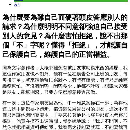
A+
為什麼要為難自己而硬著頭皮答應別人的
請求？為什麼明明不同意卻強迫自己接受
別人的意見？為什麼害怕拒絕，說不出那
個「不」字呢？懂得「拒絕」，才能讓自
己保護自己，維護自己的正當權益。
同為文字創作者，大概都難免有被朋友求助寫東西的經歷，我
這位作家朋友也不例外。他有一位在廣告公司上班的朋友，每
每接了單，就來請他幫忙寫腳本，有時有酬勞，有時只是純粹
義務幫忙。有沒有酬勞，酬勞多少，他都不計較，想說大家都
是朋友，能幫則幫，只要方便都願意接過來做。
有一次，這位作家朋友因為他手中一堆急案撞在一起，急得他
連去洗手間都要小跑步。偏偏這位廣告公司的朋友，這次不僅
僅只是讓他閉門寫腳本，非要來拉著他起去客戶那實地考察加
採訪，他實在擠不出這時間，就委婉地說：「我走不開啊，不
然你就把相關資料傳給我，我看完之後能寫就寫，不能寫我再