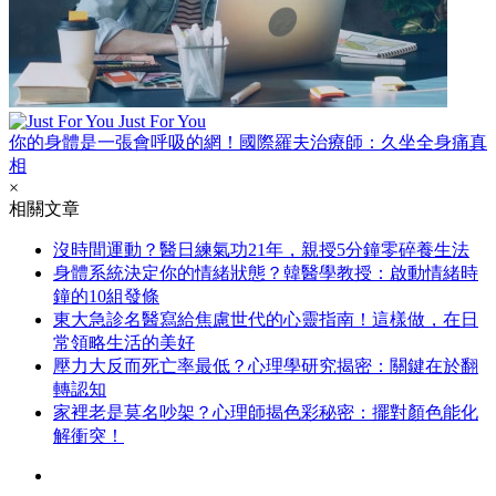
Just For You
你的身體是一張會呼吸的網！國際羅夫治療師：久坐全身痛真
相
×
相關文章
沒時間運動？醫日練氣功21年，親授5分鐘零碎養生法
身體系統決定你的情緒狀態？韓醫學教授：啟動情緒時
鐘的10組發條
東大急診名醫寫給焦慮世代的心靈指南！這樣做，在日
常領略生活的美好
壓力大反而死亡率最低？心理學研究揭密：關鍵在於翻
轉認知
家裡老是莫名吵架？心理師揭色彩秘密：擺對顏色能化
解衝突！