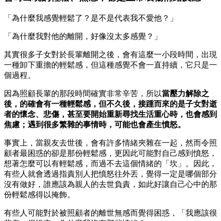
「為什麼我感覺輕鬆了？是不是代表我不愛他？」
「為什麼我對他的離開，好像沒太多感覺？」
其實很多子女對於長輩離開之後，會有這麼一小段時間，出現
一種卸下重擔的輕鬆感，但這種感覺不會一直持續，它只是一
個過程。
因為照顧長輩的那段時間確實非常辛苦，所以
當壓力解除之
後，的確會有一種輕鬆感，但不久後，接踵而來的是子女對逝
者的懷念、悲傷，甚至要開始重新尋找生活重心時，也會感到
焦慮；遇到很多繁雜的事情時，可能也會產生憤怒。
事實上，當親友去世後，會有許多情緒夾雜在一起，然而令照
顧者最困惑的卻是那份輕鬆感，更因此可能對自己感到憤怒，
想著怎麼可以有輕鬆感，而過不去這個情緒的「坎」。因此，
有些人就會透過指責別人把憤怒往外丟，覺得一定是哪個部分
沒有做好，誰應該為親人的去世負責，如此好讓自己心中的那
份輕鬆感得以掩飾。
有些人可能對於被照顧者的離世無感而覺得困惑，「我應該很