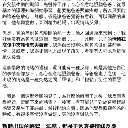
在父親生病的期間，先暫停工作，全心全意地照顧爸爸，從最
基本的護理知識開始學習，想要把爸爸照顧痊癒，所以只要能
夠讓爸爸放心、舒服，或是讓爸爸覺得有意義、可以圓夢的事
情，他都願意做，直到精力耗竭，出現情緒反彈。
但是，真的等到爸爸離開的那一天，他才回過頭來想到：「我
好像沒有為爸爸做這個、做那個……。」此時，兒子的
情緒在
哀傷中夾雜憤怒與自責
，認為自己沒辦法幫爸爸做到某些事
情，又或者，認為哪個地方出現了疏失，希望有人可以為這個
疏失負責。
這個階段的情緒的過程，還可能有一種反應，就是當他把自己
的事情全部放下，全心全意地照顧爸爸。等爸爸走了之後，他
出現的情緒是一種突然之間「釋懷」和「輕鬆」衍生的罪惡
感。
「我是一個這麼孝順的兒子，為什麼他離開了之後，我反而覺
得輕鬆、鬆懈下來的感覺？」接著，有可能兒子對於這種輕鬆
感覺又產生了罪惡感，然後開始自責，因為他覺得照顧爸爸的
時候，有很多事情沒有做好，讓他沒有辦法放下。
暫時出現的輕鬆、無感，都是正常哀傷情緒反應