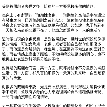
等到被照顧者去世之後，照顧的一方要承接哀傷的情緒。
臨床上，有所謂的「預期性哀傷」，預期性的哀傷是事情還沒
有發生之前，已經預想到之後的狀況，這種預期性哀傷情緒有
時會比真實發生時的哀傷反應更為強烈。比如說，兒子想到有
一天相依為命的父親不在了，他該怎麼過剩下一人的生活？
這時候出現的哀傷反應，是對被照顧者一旦離世的預設想像導
致的情緒，可能會焦慮、哀傷，或者害怕自己都付出那麼多
了，而他還是會離開的一種生氣，甚至因為不知道如何面對分
離，而在情感上產生了距離，不敢繼續投注更多的關心，也不
敢再主動表達對於即將分離的不捨。
對長期的照顧者而言，某一方面，既等待結束不分晝夜的照顧
生活，另一方面，卻又害怕那樣的一天真的到來時，自己是否
真的能承受。
對很多的照顧者來說，光是要照顧病患，時間跟壓力追得快要
喘不過氣，並沒有多餘的心力來處理屬於自己這種偶爾出現、
一閃而過的預期性哀傷情緒。
另一種哀傷是在失落發生之後所產生的情緒反應，例如：兒子