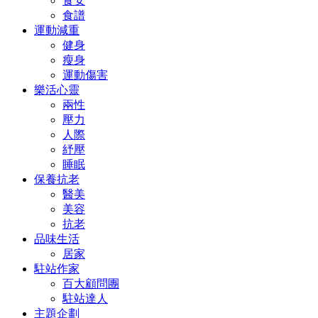
食安
食譜
運動減重
健身
瘦身
運動傷害
樂活心靈
兩性
壓力
人際
紓壓
睡眠
保養抗老
醫美
美容
抗老
品味生活
居家
駐站作家
百大顧問團
駐站達人
主題企劃