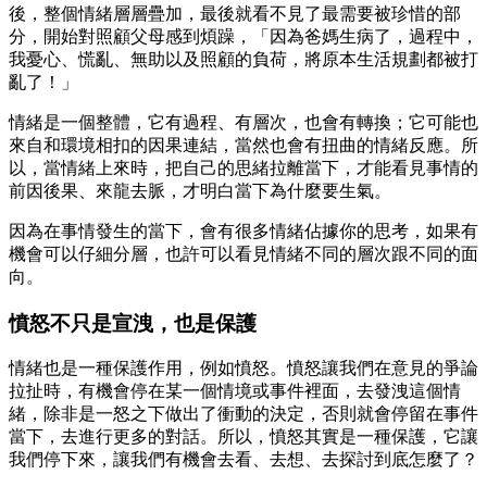
後，整個情緒層層疊加，最後就看不見了最需要被珍惜的部
分，開始對照顧父母感到煩躁，「因為爸媽生病了，過程中，
我憂心、慌亂、無助以及照顧的負荷，將原本生活規劃都被打
亂了！」
情緒是一個整體，它有過程、有層次，也會有轉換；它可能也
來自和環境相扣的因果連結，當然也會有扭曲的情緒反應。所
以，當情緒上來時，把自己的思緒拉離當下，才能看見事情的
前因後果、來龍去脈，才明白當下為什麼要生氣。
因為在事情發生的當下，會有很多情緒佔據你的思考，如果有
機會可以仔細分層，也許可以看見情緒不同的層次跟不同的面
向。
憤怒不只是宣洩，也是保護
情緒也是一種保護作用，例如憤怒。憤怒讓我們在意見的爭論
拉扯時，有機會停在某一個情境或事件裡面，去發洩這個情
緒，除非是一怒之下做出了衝動的決定，否則就會停留在事件
當下，去進行更多的對話。所以，憤怒其實是一種保護，它讓
我們停下來，讓我們有機會去看、去想、去探討到底怎麼了？