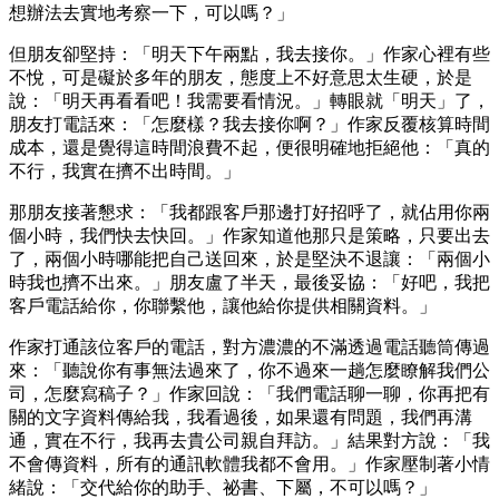
想辦法去實地考察一下，可以嗎？」
但朋友卻堅持：「明天下午兩點，我去接你。」作家心裡有些
不悅，可是礙於多年的朋友，態度上不好意思太生硬，於是
說：「明天再看看吧！我需要看情況。」轉眼就「明天」了，
朋友打電話來：「怎麼樣？我去接你啊？」作家反覆核算時間
成本，還是覺得這時間浪費不起，便很明確地拒絕他：「真的
不行，我實在擠不出時間。」
那朋友接著懇求：「我都跟客戶那邊打好招呼了，就佔用你兩
個小時，我們快去快回。」作家知道他那只是策略，只要出去
了，兩個小時哪能把自己送回來，於是堅決不退讓：「兩個小
時我也擠不出來。」朋友盧了半天，最後妥協：「好吧，我把
客戶電話給你，你聯繫他，讓他給你提供相關資料。」
作家打通該位客戶的電話，對方濃濃的不滿透過電話聽筒傳過
來：「聽說你有事無法過來了，你不過來一趟怎麼瞭解我們公
司，怎麼寫稿子？」作家回說：「我們電話聊一聊，你再把有
關的文字資料傳給我，我看過後，如果還有問題，我們再溝
通，實在不行，我再去貴公司親自拜訪。」結果對方說：「我
不會傳資料，所有的通訊軟體我都不會用。」作家壓制著小情
緒說：「交代給你的助手、祕書、下屬，不可以嗎？」