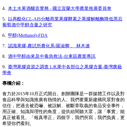
4.
本土水果酒釀造實務 - 國立宜蘭大學農業推廣委員會
5.
以再酯化CL-AIS分離商業果膠酵素之果膠解離酶降低黑后
葡萄酒中甲醇含量之研究
6.
甲醇(Methanol)-FDA
7.
認識果膠-農試所農化系/羅淑卿 、 林木連
8.
酒中甲醇由來及中毒急救法-台東區農業專訊
9.
臺灣果膠資源之調查 I.水果中各部位之果膠含量-臺灣農藝
學會
專欄介紹：
食力於2015年10月正式開台。創辦團隊是一群媒體工作以及對
食品科學與知識推廣有熱情的人。我們要重新建構民眾對食的
信任，把過去被恐嚇、被誤解、被斷章取義的食品安全事件，
用正確、知識與理性的角度，提供給閱聽大眾，讓「事實」能
真正被看見。「報真導正」四個字，我們所寫，我們負責，更
希望你們看到。