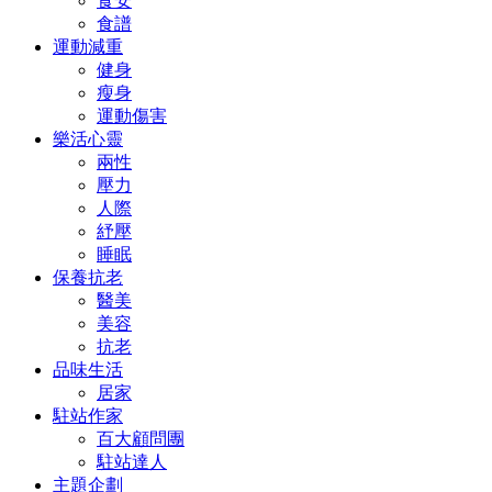
食安
食譜
運動減重
健身
瘦身
運動傷害
樂活心靈
兩性
壓力
人際
紓壓
睡眠
保養抗老
醫美
美容
抗老
品味生活
居家
駐站作家
百大顧問團
駐站達人
主題企劃