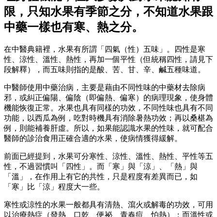
限，只知水果有季節之分，不知道水果跟
中藥一樣也有寒、熱之分。
在中醫典籍裡，水果有所謂「四氣（性）五味」。四性是寒
性、涼性、溫性、熱性，再加一個平性（但統稱四性，請見下
段解釋），而五味則指的是酸、苦、甘、辛、鹹五種味道。
中醫師使用中藥治病，主要是藉由不同性味的中藥材去除病
邪，或糾正偏陽、偏陰（即偏熱、偏寒）的病理現象，使身體
機能恢復正常。水果也具有同樣的功效，不同性味也具有不同
功能，以西瓜為例，吃對時機具有消除暑熱功效；再以桑椹為
例，則能補養肝虛。所以，如果能認識水果的性味，就可配合
醫師的診治食用正確合適的水果，使病情獲得緩解。
前面已經提到，水果可分寒性、涼性、溫性、熱性、平性等五
性，不過習慣叫「四性」。而「寒」與「涼」、「熱」與
「溫」，在作用上有它的共性，只是程度有差異而已，如
「寒」比「涼」程度大一些。
寒性或涼性的水果一般都具有清熱、瀉火或解毒的功效，可用
以治療熱症（發熱、口乾、便祕、青春痘、怕熱）；而溫性或