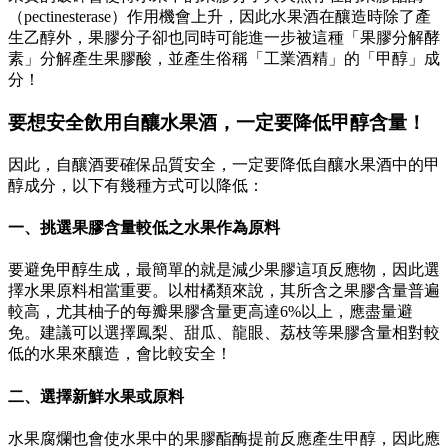
（pectinesterase）作用機會上升，因此水果酒在釀造時除了產
生乙醇外，果膠分子卻也同時可能進一步被這種「果膠分解酵
素」分解產生果膠酸，並產生俗稱「工業酒精」的「甲醇」成
分！
要想安全飲用自釀水果酒，一定要降低甲醇含量！
因此，自釀酒要確保品質安全，一定要降低自釀水果酒中的甲
醇成分，以下有幾種方式可以降低：
一、挑選果膠含量較低之水果作為原料
要避免甲醇生成，最簡單的就是減少果膠這項反應物，因此選
擇水果原料相當重要。以柑橘類來說，其所含之果膠含量普遍
較高，尤其柚子的每瓣果膠含量更高達6%以上，應盡量避
免。建議可以選擇鳳梨、甜瓜、龍眼、荔枝等果膠含量相對較
低的水果來釀造，會比較安全！
二、選擇新鮮水果或原料
水果腐爛也會使水果中的果膠酯酶提前反應產生甲醇，因此應