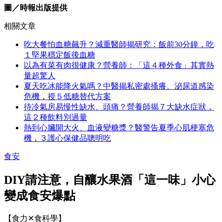
圖／時報出版提供
相關文章
吃大餐怕血糖飆升？減重醫師揭研究：飯前30分鐘，吃
１堅果穩定飯後血糖
以為有菜有肉很健康？營養師：「這４種外食」其實熱
量超驚人
夏天吃冰能降火氣嗎？中醫揭私密處搔癢、泌尿道感染
危機，授５低糖替代方案
待冷氣房易慢性缺水、頭痛？營養師揭７大缺水症狀，
這２種飲料別過量
熱到心臟開大火、血液變糖漿？醫警告夏季心肌梗塞危
機，３護心保健品聰明吃
食安
DIY請注意，自釀水果酒「這一味」小心
變成食安爆點
【食力✕食科學】