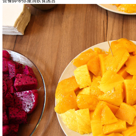
營養師帶你釐清飲食謠言