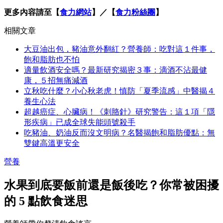
更多內容請至【
食力網站
】／【
食力粉絲團
】
相關文章
大豆油出包，豬油意外翻紅？營養師：吃對這１件事，
飽和脂肪也不怕
適量飲酒安全嗎？最新研究揭密３事：滴酒不沾最健
康，５招無痛減酒
立秋吃什麼？小心秋老虎！慎防「夏季流感」中醫揭４
養生心法
超越癌症、心臟病！《刺胳針》研究警告：這１項「隱
形疾病」已成全球失能頭號殺手
吃豬油、奶油反而沒文明病？名醫揭飽和脂肪優點：無
雙鍵高溫更安全
營養
水果到底要飯前還是飯後吃？你常被困擾
的 5 點飲食迷思