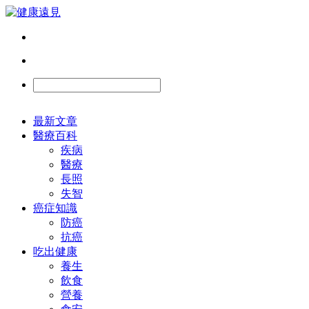
最新文章
醫療百科
疾病
醫療
長照
失智
癌症知識
防癌
抗癌
吃出健康
養生
飲食
營養