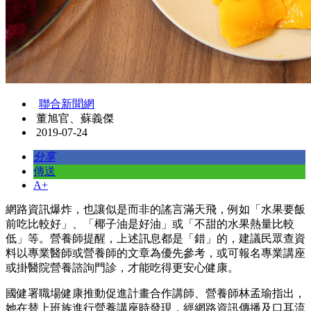
聯合新聞網
董旭官、蘇義傑
2019-07-24
分享
傳送
A+
網路資訊爆炸，也讓似是而非的謠言滿天飛，例如「水果要飯
前吃比較好」、「椰子油是好油」或「不甜的水果熱量比較
低」等。營養師提醒，上述訊息都是「錯」的，建議民眾查資
料以專業醫師或營養師的文章為優先參考，或可報名專業講座
或掛醫院營養諮詢門診，才能吃得更安心健康。
國健署職場健康推動促進計畫合作講師、營養師林孟瑜指出，
她在替上班族進行營養講座時發現，經網路資訊傳播及口耳流