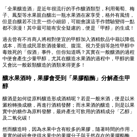
「全果釀造酒」是近年很流行的手作釀酒類型，利用葡萄、梅
子、鳳梨等水果親自釀出一瓶水果酒在家享受，格外有風情，
但是自釀若不注意一些小細節，可能會讓這手作體驗變得一點
都不浪漫！其中最可能有安全疑慮的，便是「甲醇」的生成！
過去曾有不肖商人將相對便宜的甲醇加入酒精飲品中藉以降低
成本，而造成民眾飲酒後暈眩、腹瀉、視力受損等急性甲醇中
毒致死的「假酒」事件。但你知道嗎？其實在一般釀酒的過程
中便會產生少量甲醇，尤其在釀造水果酒的過程中，甲醇的量
又會比一般穀類釀造的酒類來得更多！
釀水果酒時，果膠會受到「果膠酯酶」分解產生甲
醇
釀酒是如何從原料釀造形成酒精呢？若是一般米酒，便是以米
澱粉轉換成糖，再進行酒精發酵；而水果酒的釀造，則是以果
實中的糖作為原料發酵，最終產生可飲用的酒精成分「乙醇」
及二氧化碳！
然而釀造時，因為水果中含有較多的果膠，隨著時間的作用，
果實的破碎會使得水果中的果膠分子與天然存在的果膠酯酶