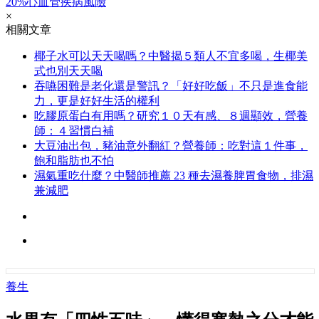
20%心血管疾病風險
×
相關文章
椰子水可以天天喝嗎？中醫揭５類人不宜多喝，生椰美
式也別天天喝
吞嚥困難是老化還是警訊？「好好吃飯」不只是進食能
力，更是好好生活的權利
吃膠原蛋白有用嗎？研究１０天有感、８週顯效，營養
師：４習慣白補
大豆油出包，豬油意外翻紅？營養師：吃對這１件事，
飽和脂肪也不怕
濕氣重吃什麼？中醫師推薦 23 種去濕養脾胃食物，排濕
兼減肥
養生