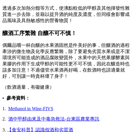
透過多次加熱分餾等方式，使沸點較低的甲醇及其他揮發性雜
質進一步去除，並藉以提升酒的純度及濃度，但同樣會影響成
品風味及具熱敏感性的營養物質！
釀酒工序繁雜 自釀不可不慎！
偶爾品嚐一杯自釀的水果酒固然是件美好的事，但釀酒的過程
牽涉的微生物及化學反應繁雜，除了要避免劣質水果或是不潔
環境所可能造成的酒品腐敗變質外，水果中的天然果膠酵素與
果膠的作用下生成甲醇的可能性更不可不慎，因此在釀造時也
該多加注意！不過儘管水果酒再好喝，在飲酒時也請適量就
好，可別讓一時貪杯壞了身子！
（飲酒過量，有礙健康）
• 參考資料：
1.
Methanol in Wine-FIVS
2.
酒中甲醇由來及中毒急救法-台東區農業專訊
3.
【食安科普】認識假酒和劣質酒