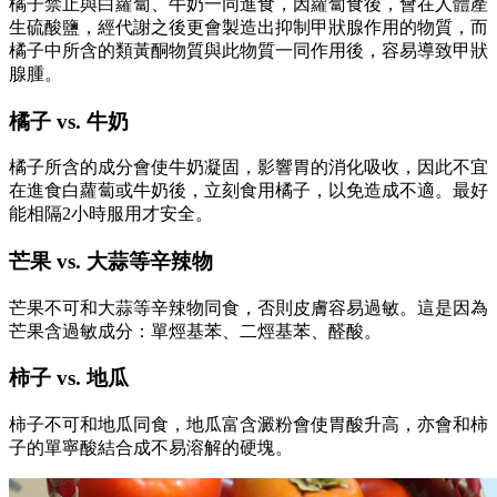
橘子禁止與白蘿蔔、牛奶一同進食，因蘿蔔食後，會在人體產
生硫酸鹽，經代謝之後更會製造出抑制甲狀腺作用的物質，而
橘子中所含的類黃酮物質與此物質一同作用後，容易導致甲狀
腺腫。
橘子 vs. 牛奶
橘子所含的成分會使牛奶凝固，影響胃的消化吸收，因此不宜
在進食白蘿蔔或牛奶後，立刻食用橘子，以免造成不適。最好
能相隔2小時服用才安全。
芒果 vs. 大蒜等辛辣物
芒果不可和大蒜等辛辣物同食，否則皮膚容易過敏。這是因為
芒果含過敏成分：單烴基苯、二烴基苯、醛酸。
柿子 vs. 地瓜
柿子不可和地瓜同食，地瓜富含澱粉會使胃酸升高，亦會和柿
子的單寧酸結合成不易溶解的硬塊。