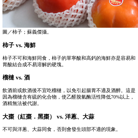
圖／柿子；蘇義傑攝。
柿子 vs. 海鮮
柿子不可和海鮮同食，柿子的單寧酸和高鈣的海鮮亦是容易和
胃酸結合成不易溶解的硬塊。
榴槤 vs. 酒
飲酒前或飲酒後不宜吃榴槤，以免引起腸胃不適及酒醉。這是
因為榴槤含有硫的化合物，使乙醛脫氫酶活性降低70%以上，
酒精無法被代謝。
大棗（紅棗．黑棗） vs. 洋蔥、大蒜
不可與洋蔥、大蒜同食，否則會發生頭部不適的現象。