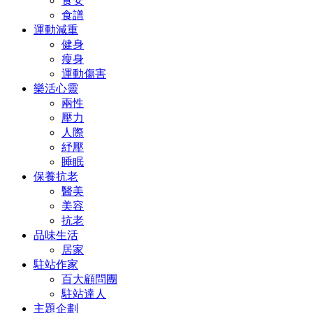
食安
食譜
運動減重
健身
瘦身
運動傷害
樂活心靈
兩性
壓力
人際
紓壓
睡眠
保養抗老
醫美
美容
抗老
品味生活
居家
駐站作家
百大顧問團
駐站達人
主題企劃