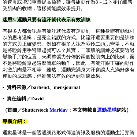
的速度或增加重量提高負荷，讓每組動作做8～12下並仔細感
受肌肉的收縮，這樣就能讓效果提升。
迷思3. 運動只要有流汗就代表示有效訓練
有很多人都會認為有流汗就代表有運動到，這種身體有動就可
以的思考邏輯，是完全錯誤的方式。比流汗還要重要的是訓練
的方式與正確姿勢。例如有很多人認為啞鈴二頭肌彎舉，不就
是將啞鈴用手臂舉起就可以？其實，二頭肌的訓練必須要透過
變換手肘的位置，來調整張力分佈於兩個投肌肉上的比例，而
不是將啞鈴舉起這麼簡單的動作，因此，有流汗跟正確的動作
刺激肌肉是不相等，雖然，運動完滿身大汗會讓人充滿好像有
運動的成就感，但卻無法有效的達到訓練效果。
• 資料來源／barbend、mensjournal​
• 責任編輯／David
（首圖／Shutterstock
Maridav
；本文轉載自
運動星球
網站）
專欄介紹：
運動星球是一個透過網路形式傳達資訊及服務的運動生活類資