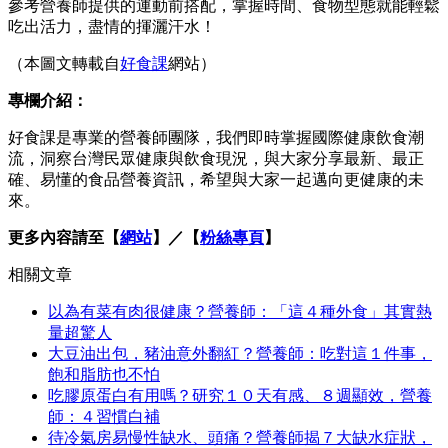
參考營養師提供的運動前搭配，掌握時間、食物型態就能輕鬆
吃出活力，盡情的揮灑汗水！
（本圖文轉載自
好食課
網站）
專欄介紹：
好食課是專業的營養師團隊，我們即時掌握國際健康飲食潮
流，洞察台灣民眾健康與飲食現況，與大家分享最新、最正
確、易懂的食品營養資訊，希望與大家一起邁向更健康的未
來。
更多內容請至【
網站
】／【
粉絲專頁
】
相關文章
以為有菜有肉很健康？營養師：「這４種外食」其實熱
量超驚人
大豆油出包，豬油意外翻紅？營養師：吃對這１件事，
飽和脂肪也不怕
吃膠原蛋白有用嗎？研究１０天有感、８週顯效，營養
師：４習慣白補
待冷氣房易慢性缺水、頭痛？營養師揭７大缺水症狀，