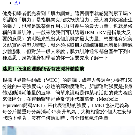
A+
健身初學者們光看到「肌力訓練」這四個字就感覺到累了嗎？
所謂的「肌力」是指肌肉克服或抵抗阻力，最大努力收縮產生
的張力，也就是說某個作用肌群可產生的最大力量，也就是俗
稱的重量訓練，一般來說我們可以透過1RM（RM是指最大反
覆的意思）的測驗來找出某個肌群的最大力量。想要擁有完美
又結實的身型與體態，就必須採取肌力訓練讓肌肉增長同時減
少體脂肪，但對於一般人來說，肌力訓練通常都會產生下列3
種迷思，身為健身初學者的你一定要先來了解一下。
迷思1. 低強度運動能否有效減掉體脂肪
根據世界衛生組織（WHO）的建議，成年人每週至少要有150
分鐘的中等強度或75分鐘的高強度運動。所謂運動强度是指身
體活動消耗能量的速率，簡單來說就是作某項活動的費力程度
來做區分，在運動醫學裡通常使用代謝當量（Metabolic
Equivalent簡稱MET）來代表運動的強度，1 MET也被定義為
每公斤體重每分鐘消耗3.5毫升氧氣，大概相當於1個人在安靜
狀態下坐著，沒有任何活動時，每分鐘氧氣消耗量。