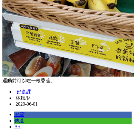
運動前可以吃一根香蕉。
好食課
林耘彤
2020-06-01
分享
傳送
A+