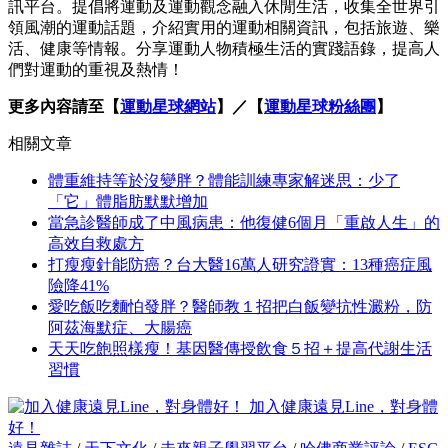
訊平台。提倡將運動及運動觀念融入休閒生活，收集全世界引
領風潮的運動話題，介紹實用的運動相關資訊，包括旅遊、樂
活、健康等情報。分享運動人物積極生活的實踐語錄，提高人
們對運動的重視及熱情！
更多內容請至【
運動星球網站
】／【
運動星球粉絲團
】
相關文章
體重維持等於沒變胖？體能訓練專家解迷思：少了
「它」體脂肪默默增加
當急診醫師成了中風病患：他復健6個月「重啟人生」的
高效自救處方
打瘦瘦針能防癌？台大醫16萬人研究證實：13種癌症風
險降41%
愛吃飯吃麵怕發胖？醫師教１招把白飯變抗性澱粉，防
阿茲海默症、大腸癌
天天吃飽照樣瘦！基因醫傳授飲食５招＋提高代謝生活
習慣
加入健康遠見Line，對身體
好！