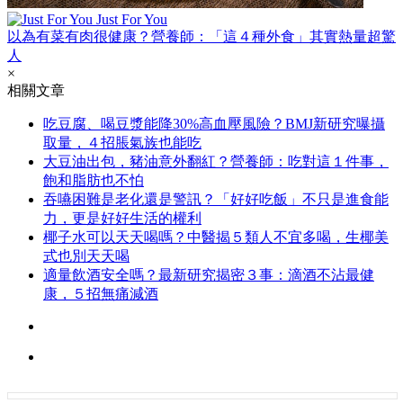
Just For You
以為有菜有肉很健康？營養師：「這４種外食」其實熱量超驚
人
×
相關文章
吃豆腐、喝豆漿能降30%高血壓風險？BMJ新研究曝攝
取量，４招脹氣族也能吃
大豆油出包，豬油意外翻紅？營養師：吃對這１件事，
飽和脂肪也不怕
吞嚥困難是老化還是警訊？「好好吃飯」不只是進食能
力，更是好好生活的權利
椰子水可以天天喝嗎？中醫揭５類人不宜多喝，生椰美
式也別天天喝
適量飲酒安全嗎？最新研究揭密３事：滴酒不沾最健
康，５招無痛減酒