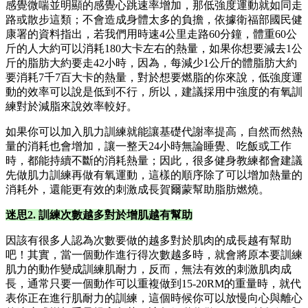
感覺微喘並明顯的感覺心跳速率增加，那低強度運動就如同走
路或散步這類；不會造成身體太多的負擔，依據衛福部國民健
康署的資料指出，若我們用時速4公里走路60分鐘，體重60公
斤的人大約可以消耗180大卡左右的熱量，如果你想要減去1公
斤的脂肪大約要走42小時，因為，每減少1公斤的體脂肪大約
要消耗7千7百大卡的熱量，對於想要燃脂的你來說，低強度運
動的效率可以說是低到不行，所以，建議採用中強度的有氧訓
練對於減脂來說效率較好。
如果你可以加入肌力訓練就能讓基礎代謝率提高，自然而然熱
量的消耗也會增加，讓一整天24小時無論睡覺、吃飯或工作
時，都能持續不斷的消耗熱量；因此，很多健身教練都會建議
先做肌力訓練再做有氧運動，這樣的順序除了可以增加熱量的
消耗外，還能更有效的刺激成長賀爾蒙幫助脂肪燃燒。
迷思2. 訓練次數越多對於增肌越有幫助
因該有很多人認為次數要做的越多對於肌肉的成長越有幫助
吧！其實，當一個動作進行得次數越多時，就會將原本要訓練
肌力的動作變成訓練肌耐力，反而，無法有效的刺激肌肉成
長，通常只要一個動作可以重複做到15-20RM的重量時，就代
表你正在進行肌耐力的訓練，這個時候你可以放慢向心與離心