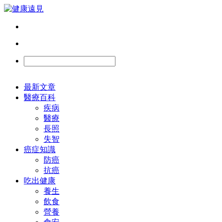
最新文章
醫療百科
疾病
醫療
長照
失智
癌症知識
防癌
抗癌
吃出健康
養生
飲食
營養