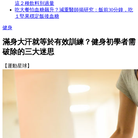
這２種飲料別過量
吃大餐怕血糖飆升？減重醫師揭研究：飯前30分鐘，吃
１堅果穩定飯後血糖
健身
滿身大汗就等於有效訓練？健身初學者需
破除的三大迷思
【運動星球】