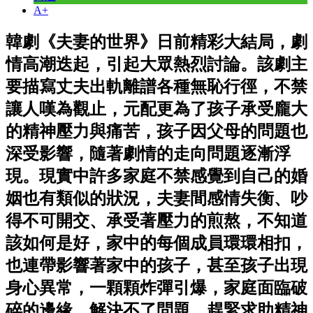
A+
韓劇《夫妻的世界》日前精彩大結局，劇
情高潮迭起，引起大眾熱烈討論。該劇主
要描寫丈夫出軌離譜各種無恥行徑，不禁
讓人嘆為觀止，元配更為了孩子承受龐大
的精神壓力與痛苦，孩子因父母的問題也
深受影響，隨著劇情的走向問題逐漸浮
現。現實中許多家庭不禁感覺到自己的婚
姻也有類似的狀況，夫妻間感情失衡、吵
得不可開交、承受著壓力的煎熬，不知道
該如何是好，家中的每個成員環環相扣，
也連帶影響著家中的孩子，甚至孩子出現
身心異常，一顆顆炸彈引爆，家庭面臨破
碎的邊緣，解決不了問題，趕緊求助精神