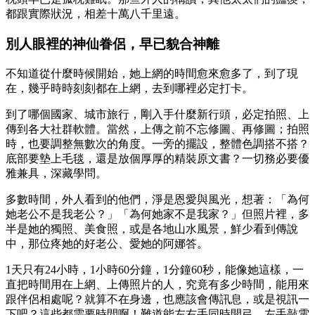
都跟實際狀況，相差十萬八千里遠。
別人眼裡的神仙眷侶，早已貌合神離
不知道從什麼時候開始，她上網的時間愈來愈多了，到了現
在，幾乎時時刻刻都在上網，去到哪裡必定打卡。
到了哪個國家、城市旅行，剛入手什麼新行頭，必定拍照、上
傳到各大社群軟體。當然，上傳之前不忘修圖、再修圖；拍照
時，也要調整無數次的角度。一旁的擺設，整體色調搭不搭？
底部要墊上毛毯，還是放個厚厚的精裝原文書？一切務必要優
雅兼具，深藏學問。
多數時間，外人看到的他們，淨是恩愛與風光，想著：「為何
她老公不是我老公？」「為何她家不是我家？」但照片裡，多
半是她的獨照、美食照，或是各地山水風景，鮮少看到傳說
中，那位疼她的好老公、愛她的阿娜答。
1天只有24小時，1小時60分鐘，1分鐘60秒，能像她這樣，一
直把時間用在上網、上傳照片的人，究竟有多少時間，能用來
跟伴侶相處呢？就算不在身邊，也應該會傳訊息，或是視訊一
下吧？這些都需要時間啊！難道能左右手同時開弓，左手敲電