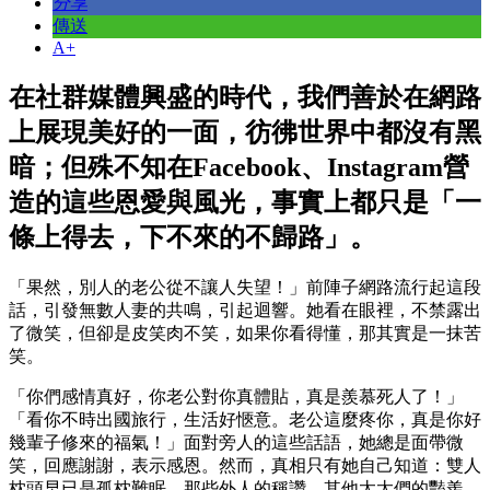
分享
傳送
A+
在社群媒體興盛的時代，我們善於在網路
上展現美好的一面，彷彿世界中都沒有黑
暗；但殊不知在Facebook、Instagram營
造的這些恩愛與風光，事實上都只是「一
條上得去，下不來的不歸路」。
「果然，別人的老公從不讓人失望！」前陣子網路流行起這段
話，引發無數人妻的共鳴，引起迴響。她看在眼裡，不禁露出
了微笑，但卻是皮笑肉不笑，如果你看得懂，那其實是一抹苦
笑。
「你們感情真好，你老公對你真體貼，真是羨慕死人了！」
「看你不時出國旅行，生活好愜意。老公這麼疼你，真是你好
幾輩子修來的福氣！」面對旁人的這些話語，她總是面帶微
笑，回應謝謝，表示感恩。然而，真相只有她自己知道：雙人
枕頭早已是孤枕難眠。那些外人的稱讚，其他太太們的豔羨，