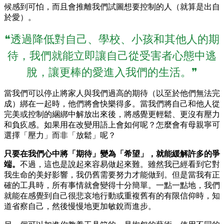
候感到可怕，而且會推離我們試圖想要控制的人（就算是出自
於愛）。
❝透過降低對自己、學校、小孩和其他人的期
待，我們就能立即讓自己從受害者心態中逃
脫，讓更棒的愛進入我們的生活。❞
當我們可以停止將家人與我們過高的期待（以至於他們無法完
成）綁在一起時，他們將會快樂得多。當我們將自己和他人從
完美或控制的綑綁中解放出來後，將感覺更輕鬆、更沒有壓力
和負疚感。如果用在改變用語上會如何呢？怎麼會有母親寧可
選擇「壓力」而非「放鬆」呢？
只要在我們心中將「期待」變為「希望」，就能緩解許多的爭
端。
不過，這也是說起來容易做起來難。雖然我已經看到它對
我生命的美好影響，我仍舊需要努力才能做到。但是當我有正
確的工具時，所有事情就會變得十分簡單。一點一點地，我們
就能在感覺到自己很悲哀地行動或重複舊有的有限信仰時，知
道省察自己，然後慢慢地更加敏銳而進步。