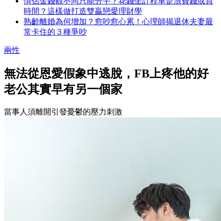
情侶金錢觀不同只能分手？花錢坐計程車是浪費錢或買
時間？這樣做打造雙贏戀愛理財學
熟齡離婚為何增加？愈吵愈心累！心理師揭退休夫妻最
常卡住的３種爭吵
兩性
無法從恩愛假象中逃脫，FB上疼他的好
老公其實早有另一個家
當事人須離開引發憂鬱的壓力刺激