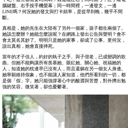
腦鍵盤、右手按手機螢幕；同一時間裡，一邊發文，一邊
LINE嗎？何況她的發文與打卡頻率，是從早到晚，幾乎不間
斷。
真相是，她的先生在大陸有了另外一個家，孩子都生兩個了。
她該怎麼辦？她能怎麼說呢？在網路上發出公告與聲明？會不
會太莫名其妙了。明明只是她的家事，卻成了公事。更何況，
說出真相，她會直接摔死。
當年的才子佳人，約好的執子之手、與子偕老，已成變調的歌
曲。但她不能夠讓所有羨慕她、眼紅她、關心她、祝福她的
人，知道她的枕邊早已沒有人，而且還躺在另一個女人身邊。
她寧願維持假象，也不能讓人家知道，他們所看到的一切，都
是個「假」字。她只能強撐著心中的酸澀與苦楚，對外擠出勉
強的笑容。微笑著，卻也憂鬱著。