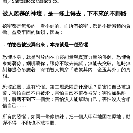
圖／Shutterstock theshots.co。
被人羨慕的神壇，是一條上得去，下不來的不歸路
祕密都是無形的，看不到的。而所有祕密，都是不斷累積的負
擔、益發牢固的枷鎖，因為：
．怕祕密被洩漏出來，本身就是一種恐懼
恐懼本身，就是對於內在心靈能量與真實力量的侵蝕。恐懼會
束縛著你，綑綁著你，讓你不敢去嘗試，無能去突破。無時無
刻都提心吊膽著，深怕被人揭穿「敗絮其內，金玉其外」的真
相。
恐懼底層，還有恐懼。第二層恐懼是什麼呢？是害怕自己被遺
棄，害怕自己不再被愛，害怕自己不值得被愛；害怕如果離
開，將遇不到下一個愛；害怕沒人能幫助自己，害怕沒人會相
信自己……
所有的恐懼，如同一條條鎖鍊，把一個人牢牢地困在原地，動
彈不得，不能也不敢掙脫。