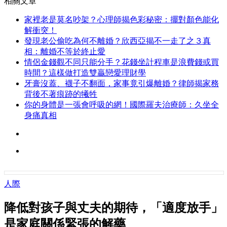
相關文章
家裡老是莫名吵架？心理師揭色彩秘密：擺對顏色能化
解衝突！
發現老公偷吃為何不離婚？欣西亞揭不一走了之３真
相：離婚不等於終止愛
情侶金錢觀不同只能分手？花錢坐計程車是浪費錢或買
時間？這樣做打造雙贏戀愛理財學
牙膏沒蓋、襪子不翻面，家事竟引爆離婚？律師揭家務
背後不著痕跡的犧牲
你的身體是一張會呼吸的網！國際羅夫治療師：久坐全
身痛真相
人際
降低對孩子與丈夫的期待，「適度放手」
是家庭關係緊張的解藥