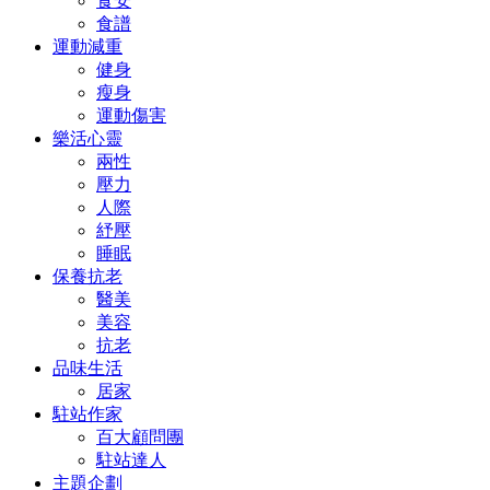
食安
食譜
運動減重
健身
瘦身
運動傷害
樂活心靈
兩性
壓力
人際
紓壓
睡眠
保養抗老
醫美
美容
抗老
品味生活
居家
駐站作家
百大顧問團
駐站達人
主題企劃