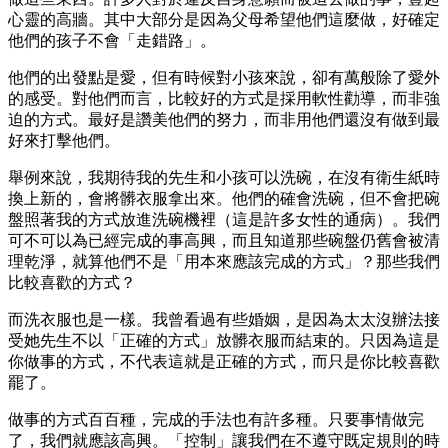
心靈的高牆。其中大部分是因為父母希望他們這麼做，好確定
他們的孩子不會「走錯路」。
他們的出發點是愛，但有時候對小孩來說，卻有萬般除了愛外
的感受。對他們而言，比較好的方式是採用軟性勸導，而非強
迫的方式。最好是讚美他們的努力，而非用他們還沒有做到最
好來打擊他們。
舉例來說，我期待我的先生和小孩可以洗碗，在沒有衛生紙時
換上新的，會將髒衣服拿出來。他們的確會洗碗，但不會把碗
盤照著我的方式放進洗碗機裡（這是許多女性的通病）。我們
可不可以為已經完成的事高興，而且知道那些碗盤仍舊會被清
理乾淨，就算他們不是「用本來應該完成的方式」？那些我們
比較喜歡的方式？
而洗衣服也是一樣。我曾看過有些婚姻，是因為太太沒辦法接
受她先生不以「正確的方式」放髒衣服而結束的。只因為這是
你做事的方式，不代表這就是正確的方式，而只是你比較喜歡
罷了。
做事的方式百百種，完成的手法也有許多種。只要事情做完
了，我們就應該高興。「控制」讓我們在不遵守既定規則的時