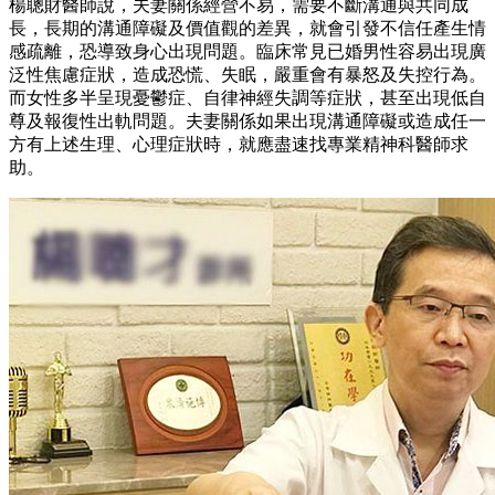
楊聰財醫師說，夫妻關係經營不易，需要不斷溝通與共同成
長，長期的溝通障礙及價值觀的差異，就會引發不信任產生情
感疏離，恐導致身心出現問題。臨床常見已婚男性容易出現廣
泛性焦慮症狀，造成恐慌、失眠，嚴重會有暴怒及失控行為。
而女性多半呈現憂鬱症、自律神經失調等症狀，甚至出現低自
尊及報復性出軌問題。夫妻關係如果出現溝通障礙或造成任一
方有上述生理、心理症狀時，就應盡速找專業精神科醫師求
助。