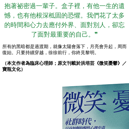
抱著祕密過一輩子。盒子裡，有他一生的遺
憾，也有他根深柢固的恐懼。我們花了太多
的時間和心力去應付外界、面對別人，卻忘
了面對最重要的自己。❞
所有的黑暗都是過渡期，就像太陽會落下，月亮會升起，周而
復始。只要持續穿越，徐徐前行，你終見黎明。
（本文作者為臨床心理師；原文刊載於洪培芸《微笑憂鬱》／
寶瓶文化）