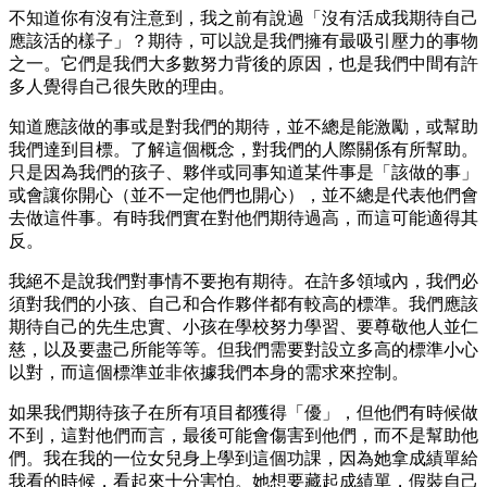
不知道你有沒有注意到，我之前有說過「沒有活成我期待自己
應該活的樣子」？期待，可以說是我們擁有最吸引壓力的事物
之一。它們是我們大多數努力背後的原因，也是我們中間有許
多人覺得自己很失敗的理由。
知道應該做的事或是對我們的期待，並不總是能激勵，或幫助
我們達到目標。了解這個概念，對我們的人際關係有所幫助。
只是因為我們的孩子、夥伴或同事知道某件事是「該做的事」
或會讓你開心（並不一定他們也開心），並不總是代表他們會
去做這件事。有時我們實在對他們期待過高，而這可能適得其
反。
我絕不是說我們對事情不要抱有期待。在許多領域內，我們必
須對我們的小孩、自己和合作夥伴都有較高的標準。我們應該
期待自己的先生忠實、小孩在學校努力學習、要尊敬他人並仁
慈，以及要盡己所能等等。但我們需要對設立多高的標準小心
以對，而這個標準並非依據我們本身的需求來控制。
如果我們期待孩子在所有項目都獲得「優」，但他們有時候做
不到，這對他們而言，最後可能會傷害到他們，而不是幫助他
們。我在我的一位女兒身上學到這個功課，因為她拿成績單給
我看的時候，看起來十分害怕。她想要藏起成績單，假裝自己