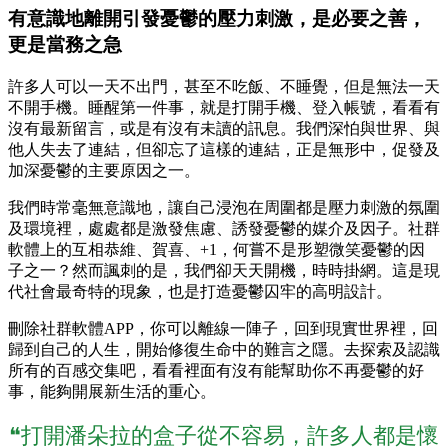
有意識地離開引發憂鬱的壓力刺激，是必要之善，
更是當務之急
許多人可以一天不出門，甚至不吃飯、不睡覺，但是無法一天
不開手機。睡醒第一件事，就是打開手機、登入帳號，看看有
沒有最新留言，或是有沒有未讀的訊息。我們深怕與世界、與
他人失去了連結，但卻忘了這樣的連結，正是無形中，促發及
加深憂鬱的主要原因之一。
我們時常毫無意識地，讓自己浸泡在周圍都是壓力刺激的氛圍
及環境裡，處處都是激發焦慮、誘發憂鬱的媒介及因子。社群
軟體上的互相恭維、賀喜、+1，何嘗不是形塑微笑憂鬱的因
子之一？然而諷刺的是，我們卻天天開機，時時掛網。這是現
代社會最奇特的現象，也是打造憂鬱囚牢的高明設計。
刪除社群軟體APP，你可以離線一陣子，回到現實世界裡，回
歸到自己的人生，開始修復生命中的難言之隱。去探索及認識
所有的百感交集吧，看看裡面有沒有能幫助你不再憂鬱的好
事，能夠開展新生活的重心。
❝打開潘朵拉的盒子從不容易，許多人都是懷