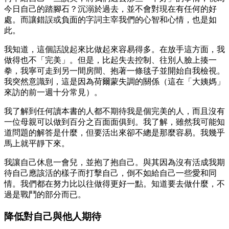
今日自己的踏腳石？沉溺於過去，並不會對現在有任何的好
處。而讓錯誤或負面的字詞主宰我們的心智和心情，也是如
此。
我知道，這個話說起來比做起來容易得多。在放手這方面，我
做得也不「完美」。但是，比起失去控制、往別人臉上揍一
拳，我寧可走到另一間房間、抱著一條毯子並開始自我檢視。
我突然意識到，這是因為荷爾蒙失調的關係（這在「大姨媽」
來訪的前一週十分常見）。
我了解到任何讀本書的人都不期待我是個完美的人，而且沒有
一位母親可以做到百分之百面面俱到。我了解，雖然我可能知
道問題的解答是什麼，但要活出來卻不總是那麼容易。我幾乎
馬上就平靜下來。
我讓自己休息一會兒，並抱了抱自己。與其因為沒有活成我期
待自己應該活的樣子而打擊自己，倒不如給自己一些愛和同
情。我們都在努力比以往做得更好一點。知道要去做什麼，不
過是戰鬥的部分而已。
降低對自己與他人期待