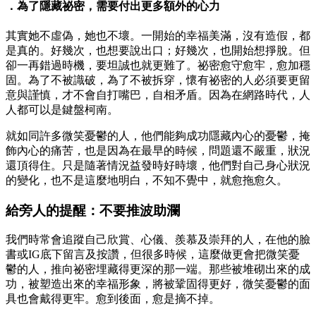
．為了隱藏祕密，需要付出更多額外的心力
其實她不虛偽，她也不壞。一開始的幸福美滿，沒有造假，都
是真的。好幾次，也想要說出口；好幾次，也開始想掙脫。但
卻一再錯過時機，要坦誠也就更難了。祕密愈守愈牢，愈加穩
固。為了不被識破，為了不被拆穿，懷有祕密的人必須要更留
意與謹慎，才不會自打嘴巴，自相矛盾。因為在網路時代，人
人都可以是鍵盤柯南。
就如同許多微笑憂鬱的人，他們能夠成功隱藏內心的憂鬱，掩
飾內心的痛苦，也是因為在最早的時候，問題還不嚴重，狀況
還頂得住。只是隨著情況益發時好時壞，他們對自己身心狀況
的變化，也不是這麼地明白，不知不覺中，就愈拖愈久。
給旁人的提醒：不要推波助瀾
我們時常會追蹤自己欣賞、心儀、羨慕及崇拜的人，在他的臉
書或IG底下留言及按讚，但很多時候，這麼做更會把微笑憂
鬱的人，推向祕密埋藏得更深的那一端。那些被堆砌出來的成
功，被塑造出來的幸福形象，將被鞏固得更好，微笑憂鬱的面
具也會戴得更牢。愈到後面，愈是摘不掉。