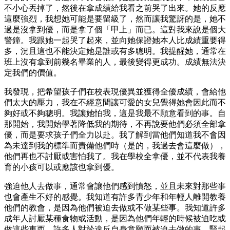
不小心丟掉了，然後在拿成績給我看之前哭了出來。她的反應
這麼強烈，我想她可能是要留級了，然而讓我驚訝的是，她不
過是沒拿到優，而是拿了個「甲上」而已。這對我來說是個大
警鐘。我跟她一起哭了起來，並向她保證她本人比成績重要得
多，況且這也不能決定她是誰或有多聰明。我提醒她，通常在
班上沒有拿到前幾名畢業的人，最後變得更成功。成績無法決
定我們的價值。
我發現，把希望孩子們在校表現優異並獲得全優成績，會給他
們太大的壓力，我在不經意間讓可愛的女兒覺得她會因此而不
夠好或不夠聰明。我讓她怕我，這是我最不願意看到的事。自
那開始，我開始學著降低我的期待，不再說要他們必須全部拿
優，而是要求孩子們全力以赴。我了解到當他們知道我不會因
為未達到我的標準而責備他們時（是的，我過去會這麼做），
他們再也不討厭或害怕我了。我在學校全拿優，並不代表我養
育的小孩可以或應該也拿到優。
強迫他人去做事，通常會讓他們感到憤怒，並且未來對那些事
也會產生不好的感覺。我知道有許多青少年和年輕人離開教養
他們的教會，是因為他們被迫去做或不做某些事。我知道許多
成年人討厭某種食物或活動，是因為他們年輕的時候被迫吃或
做這些東西。許多人對於違反自身意願而被迫去做的事，豎起