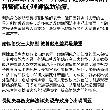
科醫師或心理師協助治療。
開業身心診所院長楊聰財醫師表示，近日因韓劇《夫妻的世
界》劇情獲得共鳴，許多家庭及婚姻問題漸漸浮上檯面，也願
意接受專業醫療人員協談，最近尋求婚姻協談的夫妻患者增加
三成左右。
婚姻衝突三大類型 教養觀念差異最嚴重
兩性生理專家魏兆玟老師表示，婚姻關係亮起紅燈的因素包括
夫妻教養觀念差異、外遇出軌及婆媳衝突三大類型。夫妻教養
觀念差異是因為雙方家庭環境不同及價值觀的差異，導致對親
子教養方式出現分歧，長期容易引發衝突。另外，漫長的婚姻
生活中容易疲乏，然後夫妻關係若無法共同成長，就容易出現
外遇問題，造成感情劇變，破壞夫妻對彼此的信任，引起親密
情感的疏離。而婆媳問題容易因住在一起引發彼此適應障礙，
或先生無法扮演適合的溝通橋樑，提高婆媳之間的衝突。
長期夫妻衝突無法解決 恐導致身心出現問題