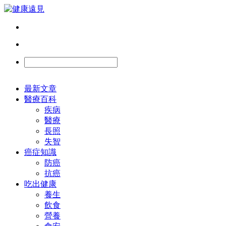
最新文章
醫療百科
疾病
醫療
長照
失智
癌症知識
防癌
抗癌
吃出健康
養生
飲食
營養