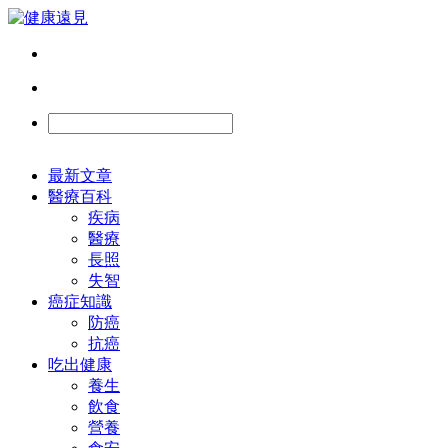
最新文章
醫療百科
疾病
醫療
長照
失智
癌症知識
防癌
抗癌
吃出健康
養生
飲食
營養