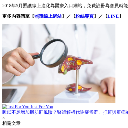
2018年5月照護線上進化為醫療入口網站，免費註冊為會員
更多內容請至【
照護線上網站
】／【
粉絲專頁
】／【
LINE
】
Just For You
睡眠不足增加脂肪肝風險？醫師解析代謝症候群、打鼾與肝病
×
相關文章