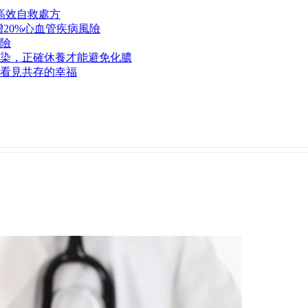
高效自救處方
20%心血管疾病風險
險
染，正確休養才能避免化膿
看見共存的幸福