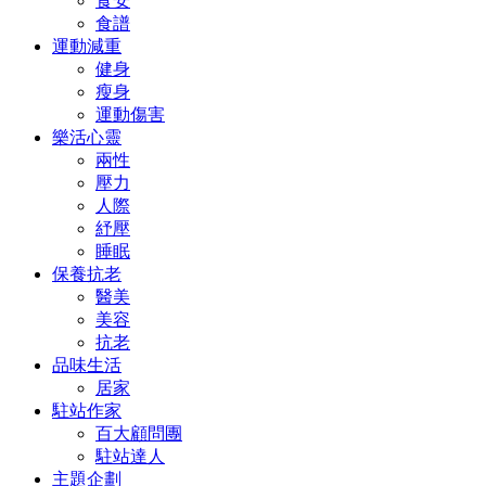
食安
食譜
運動減重
健身
瘦身
運動傷害
樂活心靈
兩性
壓力
人際
紓壓
睡眠
保養抗老
醫美
美容
抗老
品味生活
居家
駐站作家
百大顧問團
駐站達人
主題企劃