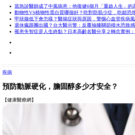
當急診醫師成了中風病患：他復健6個月「重啟人生」的
動物性VS植物性蛋白質哪個好？吃對防肌少症，吃錯恐增
甲狀腺低下會怎樣？醫揭症狀與原因，警惕心血管疾病風
退休瘋跟團出國？台大醫示警：反覆抽膝關節積水恐致感
罹患失智症是人生終點？日本高齡名醫分享２轉念實例：
疾病
預防動脈硬化，膽固醇多少才安全？
【健康醫療網】