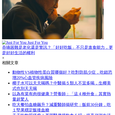
Just For You
吞嚥困難是老化還是警訊？「好好吃飯」不只是進食能力，更
是好好生活的權利
×
相關文章
動物性VS植物性蛋白質哪個好？吃對防肌少症，吃錯恐
增20%心血管疾病風險
椰子水可以天天喝嗎？中醫揭５類人不宜多喝，生椰美
式也別天天喝
以為有菜有肉很健康？營養師：「這４種外食」其實熱
量超驚人
吃大餐怕血糖飆升？減重醫師揭研究：飯前30分鐘，吃
１堅果穩定飯後血糖