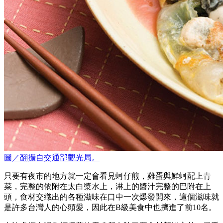
圖／翻攝自交通部觀光局。
只要有夜市的地方就一定會看見蚵仔煎，雞蛋與鮮蚵配上青
菜，完整的依附在太白漿水上，淋上的醬汁完整的巴附在上
頭，食材交織出的各種滋味在口中一次爆發開來，這個滋味就
是許多台灣人的心頭愛，因此在B級美食中也擠進了前10名。