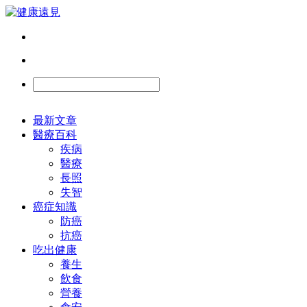
最新文章
醫療百科
疾病
醫療
長照
失智
癌症知識
防癌
抗癌
吃出健康
養生
飲食
營養