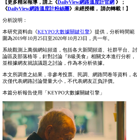
【更多精采報導，請上《
DailyView
網路溫度計官網
》；
《
DailyView
網路溫度計粉絲團
》未經授權，
請勿轉載！】
分析說明：
本研究資料由《
KEYPO大數據關鍵引擎
》提供，分析時間範
圍為2019年10月25日至2020年10月23日，共一年。
系統觀測上萬個網站頻道，包括各大新聞頻道、社群平台、討
論區及部落格等，針對討論『B級美食』相關文本進行分析，
並根據網友就該議題之討論，作為本分析依據。
本文所調查之結果，非參考投票、民調、網路問卷等資料，名
次僅代表網路討論聲量大小，不代表網友正負評價。
本篇分析報告使用「KEYPO大數據關鍵引擎」