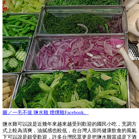
圖／一毛不拔 鹽水雞 煙燻雞Facebook。
鹽水雞可以說是近幾年來越來越受到歡迎的國民小吃，烹調方
式上較為清爽，油膩感也較低，在台灣人崇尚健康飲食的風氣
下可以說是頗受歡迎，許多台灣民眾更是把鹽水雞當成是下酒