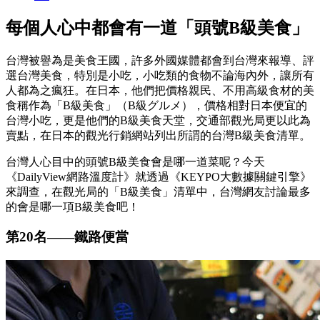
每個人心中都會有一道「頭號B級美食」
台灣被譽為是美食王國，許多外國媒體都會到台灣來報導、評
選台灣美食，特別是小吃，小吃類的食物不論海內外，讓所有
人都為之瘋狂。在日本，他們把價格親民、不用高級食材的美
食稱作為「B級美食」（B級グルメ），價格相對日本便宜的
台灣小吃，更是他們的B級美食天堂，交通部觀光局更以此為
賣點，在日本的觀光行銷網站列出所謂的台灣B級美食清單。
台灣人心目中的頭號B級美食會是哪一道菜呢？今天
《DailyView網路溫度計》就透過《KEYPO大數據關鍵引擎》
來調查，在觀光局的「B級美食」清單中，台灣網友討論最多
的會是哪一項B級美食吧！
第20名
——
鐵路便當