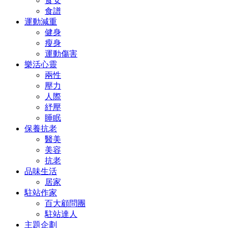
食安
食譜
運動減重
健身
瘦身
運動傷害
樂活心靈
兩性
壓力
人際
紓壓
睡眠
保養抗老
醫美
美容
抗老
品味生活
居家
駐站作家
百大顧問團
駐站達人
主題企劃