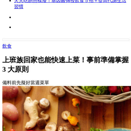
天天吃飽照樣瘦！基因醫傳授飲食５招＋提高代謝生活
習慣
飲食
上班族回家也能快速上菜！事前準備掌握
3 大原則
備料前先擬好當週菜單