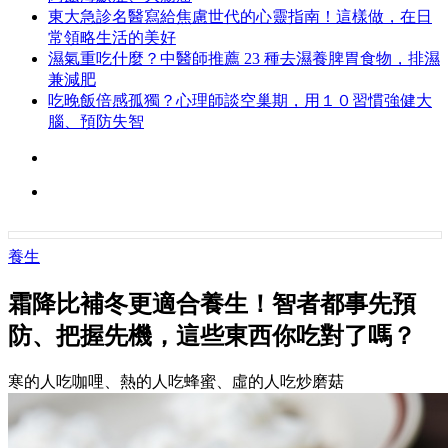
東大急診名醫寫給焦慮世代的心靈指南！這樣做，在日
常領略生活的美好
濕氣重吃什麼？中醫師推薦 23 種去濕養脾胃食物，排濕
兼減肥
吃晚飯倍感孤獨？心理師談空巢期，用１０習慣強健大
腦、預防失智
養生
霜降比補冬更適合養生！智者都事先預
防、把握先機，這些東西你吃對了嗎？
寒的人吃咖哩、熱的人吃蜂蜜、虛的人吃炒磨菇