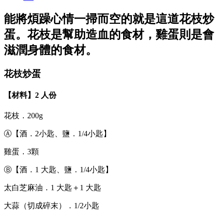
能將煩躁心情一掃而空的就是這道花枝炒
蛋。花枝是幫助造血的食材，雞蛋則是會
滋潤身體的食材。
花枝炒蛋
【材料】2 人份
花枝．200g
Ⓐ【酒．2小匙、鹽．1/4小匙】
雞蛋．3顆
Ⓑ【酒．1 大匙、鹽．1/4小匙】
太白芝麻油．1 大匙＋1 大匙
大蒜（切成碎末）．1/2小匙