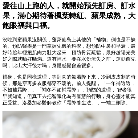
愛往山上跑的人，就開始預先訂房、訂水
果，滿心期待著楓葉轉紅、蘋果成熟，大
飽眼福與口福。
沒吃到蜜蘋果沒關係，蓬萊仙島上其他的「補物」倒也是不缺
的。預防醫學是一門掌握先機的科學，想預防中暑和早衰，最
好時趁年輕把肌肉力壯大起來，預防骨質疏鬆，最好趁陽光美
好之際就晒好晒滿。還有補水，要在水份流失之前，運動前先
喝，比出大汗後才喝，身體感覺會差很多。
補身，也是同樣道理，等到真的氣溫降下來，冷到皮皮剉的時
候，那是穿再多衣服都穿不暖的。前人提醒，「一年補透透，
不如補霜降」、「補冬不如補霜降」，預防的道理， 智者很
早就知道，但真正去把智識化為有智慧的行動，身心靈才能真
正受益。洛桑加參醫師教你「霜降養生法」，一補二刪除。