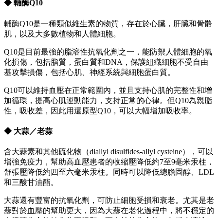
◆ 輔酶Q10
輔酶Q10是一種類似維生素的物質，存在於心臟，肝臟和骨骼
肌，以及大多數植物和人體細胞。
Q10是目前最強的脂溶性抗氧化劑之一，能防禦人體細胞的氧
化損傷，包括脂質，蛋白質和DNA，保護組織細胞不受自由
基攻擊損傷，包括心肌、神經系統與細胞蛋白質。
Q10可以維持血壓在正常範圍內，並且支持心肌的完整性和增
加循環，提高心肌運動能力，支持正常的心律。但Q10為親脂
性，吸收差，因此用還原型Q10，可以大幅增加吸收率。
◆ 大蒜／老蒜
含大蒜素和其他硫化物（diallyl disulfides-allyl cysteine），可以
增強免疫力，幫助高血壓患者的收縮壓降低約7至9毫米汞柱，
舒張壓降低約四至六毫米汞柱。同時可以降低總膽固醇、LDL
和三酸甘油酯。
大蒜還有豐富的抗氧化劑，可防止細胞受損和衰老。尤其是老
蒜對於血壓的幫助更大，因為大蒜在老化過程中，將不穩定的