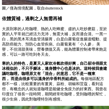
圖／僅為情境配圖，取自shutterstock
依體質補，過剩之人無需再補
大原則寒的人吃咖哩、熱的人吃蜂蜜、虛的人吃炒磨菇，至於
實的人平常就已經活力充沛，無需大補，反而適合清。一黑一
白，黑的黑木耳清血管清腸胃，白是白蘿蔔促進腸道蠕動、提
高防癌能力、預防心血管疾病。白蘿蔔素有「小人參」 美
譽，不但清甜美味，營養價值又高，能為體重控制者帶來飽足
感，可以一路可吃到冬天去。
寒的人的特色，是夏天人家吹冷氣吹得好爽，自己卻冷得跟支
冰棍似的，不只手腳冰，連身體中心也是冰的。這時候我會建
議吃咖哩。咖哩原文有「混合」的意思，它不是一種東
西，
而是由很多可以溫身的辛香料所組成的。
每個地區配方
都不一樣，比較重要的有薑黃、蒜粉、胡椒和荳蔻，看到這
些，有概念的人就知道咖哩是能健全免疫力的好東西。我曾在
印度住了很長一段時間，期間經常吃咖哩，受到咖哩的幫忙，
很少生病，因此對咖哩特別有感情。