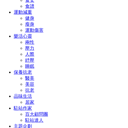
食安
食譜
運動減重
健身
瘦身
運動傷害
樂活心靈
兩性
壓力
人際
紓壓
睡眠
保養抗老
醫美
美容
抗老
品味生活
居家
駐站作家
百大顧問團
駐站達人
主題企劃