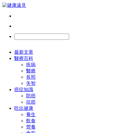
最新文章
醫療百科
疾病
醫療
長照
失智
癌症知識
防癌
抗癌
吃出健康
養生
飲食
營養