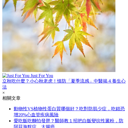
Just For You
立秋吃什麼？小心秋老虎！慎防「夏季流感」中醫揭４養生心
法
×
相關文章
動物性VS植物性蛋白質哪個好？吃對防肌少症，吃錯恐
增20%心血管疾病風險
愛吃飯吃麵怕發胖？醫師教１招把白飯變抗性澱粉，防
阿茲海默症、大腸癌