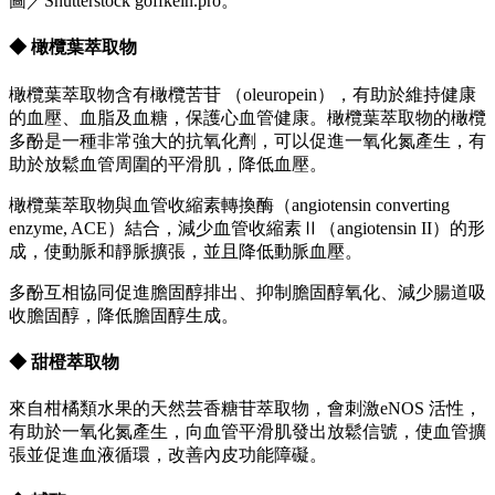
圖／Shutterstock goffkein.pro。
◆ 橄欖葉萃取物
橄欖葉萃取物含有橄欖苦苷 （oleuropein），有助於維持健康
的血壓、血脂及血糖，保護心血管健康。橄欖葉萃取物的橄欖
多酚是一種非常強大的抗氧化劑，可以促進一氧化氮產生，有
助於放鬆血管周圍的平滑肌，降低血壓。
橄欖葉萃取物與血管收縮素轉換酶（angiotensin converting
enzyme, ACE）結合，減少血管收縮素Ⅱ（angiotensin II）的形
成，使動脈和靜脈擴張，並且降低動脈血壓。
多酚互相協同促進膽固醇排出、抑制膽固醇氧化、減少腸道吸
收膽固醇，降低膽固醇生成。
◆ 甜橙萃取物
來自柑橘類水果的天然芸香糖苷萃取物，會刺激eNOS 活性，
有助於一氧化氮產生，向血管平滑肌發出放鬆信號，使血管擴
張並促進血液循環，改善內皮功能障礙。