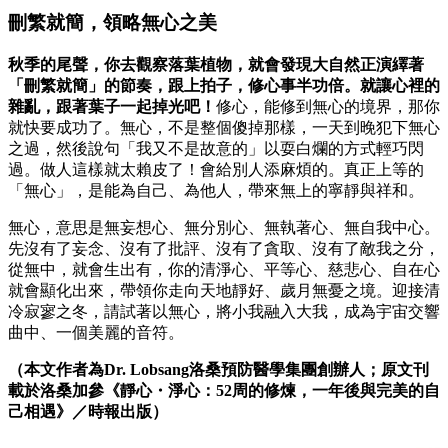
刪繁就簡，領略無心之美
秋季的尾聲，你去觀察落葉植物，就會發現大自然正演繹著
「刪繁就簡」的節奏，跟上拍子，修心事半功倍。就讓心裡的
雜亂，跟著葉子一起掉光吧！
修心，能修到無心的境界，那你
就快要成功了。無心，不是整個傻掉那樣，一天到晚犯下無心
之過，然後說句「我又不是故意的」以耍白爛的方式輕巧閃
過。做人這樣就太賴皮了！會給別人添麻煩的。真正上等的
「無心」，是能為自己、為他人，帶來無上的寧靜與祥和。
無心，意思是無妄想心、無分別心、無執著心、無自我中心。
先沒有了妄念、沒有了批評、沒有了貪取、沒有了敵我之分，
從無中，就會生出有，你的清淨心、平等心、慈悲心、自在心
就會顯化出來，帶領你走向天地靜好、歲月無憂之境。迎接清
冷寂寥之冬，請試著以無心，將小我融入大我，成為宇宙交響
曲中、一個美麗的音符。
（本文作者為Dr. Lobsang洛桑預防醫學集團創辦人；原文刊
載於洛桑加參《靜心・淨心：52周的修煉，一年後與完美的自
己相遇》／時報出版）