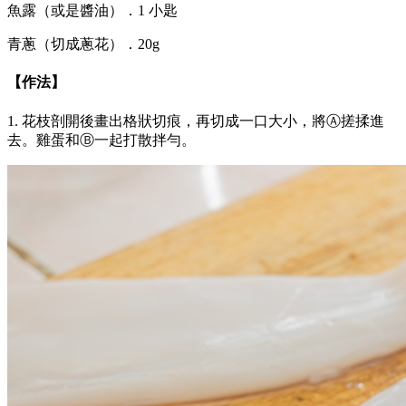
魚露（或是醬油）．1 小匙
青蔥（切成蔥花）．20g
【作法】
1. 花枝剖開後畫出格狀切痕，再切成一口大小，將Ⓐ搓揉進
去。雞蛋和Ⓑ一起打散拌勻。