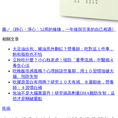
圖／《靜心・淨心：52周的修煉，一年後與完美的自己相遇》
相關文章
大豆油出包，豬油意外翻紅？營養師：吃對這１件事，
飽和脂肪也不怕
立秋吃什麼？小心秋老虎！慎防「夏季流感」中醫揭４
養生心法
吃晚飯倍感孤獨？心理師談空巢期，用１０習慣強健大
腦、預防失智
吃膠原蛋白有用嗎？研究１０天有感、８週顯效，營養
師：４習慣白補
魚油不是大腦萬靈丹！研究揭高劑量DHA難防失智，這
些才是關鍵重點
疾病