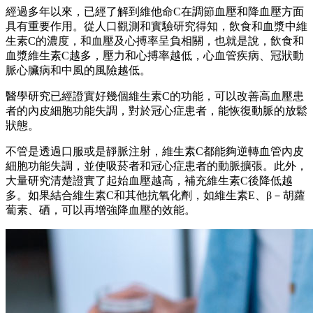
經過多年以來，已經了解到維他命C在調節血壓和降血壓方面
具有重要作用。從人口觀測和實驗研究得知，飲食和血漿中維
生素C的濃度，和血壓及心搏率呈負相關，也就是說，飲食和
血漿維生素C越多，壓力和心搏率越低，心血管疾病、冠狀動
脈心臟病和中風的風險越低。
醫學研究已經證實好幾個維生素C的功能，可以改善高血壓患
者的內皮細胞功能失調，對於冠心症患者，能恢復動脈的放鬆
狀態。
不管是透過口服或是靜脈注射，維生素C都能夠逆轉血管內皮
細胞功能失調，並使吸菸者和冠心症患者的動脈擴張。此外，
大量研究清楚證實了起始血壓越高，補充維生素C後降低越
多。如果結合維生素C和其他抗氧化劑，如維生素E、β－胡蘿
蔔素、硒，可以再增強降血壓的效能。