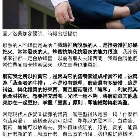
圖／洛桑加參醫師。時報出版提供
那熱的人吃蜂蜜是為啥？
我這裡所說熱的人，是指身體裡好幾
把火、常常發炎的人。蜂蜜抗氧化抗發炎的能力很強
，我診所
或家裡都一定會放蜂蜜，以前有朋友去紐西蘭，我還會請他們
幫忙帶麥盧卡蜂蜜回來，現在臺灣也能買到。
磨菇我之所以推薦它，是因為它的營養素組成相當不錯，被稱
為「蔬食者的牛排」，不是沒有道理。磨菇還有多醣體，這是
補益、轉化體質的好東西。而且磨菇還很「隨和」，利於跟其
他食材搭配。想要補充營養，光吃一種不夠，將磨菇跟其他蔬
菜炒在一起更好。掌握「豐富」原則，即能輕鬆轉虧為盈。
因應現代人多變又複雜的體質，智慧型補法是煮一鍋「什麼都
有蔬菜湯」，這樣全家都可以喝。剛剛說的黑木耳、白蘿蔔、
磨菇，通通可以放進去。另外再加些紅的、綠的、黃的，能買
到什麼新鮮的，就煮什麼。自己煮的時候，我也偏好這樣吃。