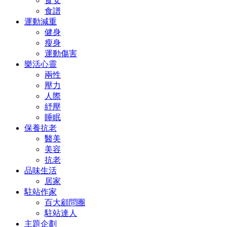
食安
食譜
運動減重
健身
瘦身
運動傷害
樂活心靈
兩性
壓力
人際
紓壓
睡眠
保養抗老
醫美
美容
抗老
品味生活
居家
駐站作家
百大顧問團
駐站達人
主題企劃