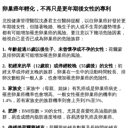
卵巢癌年輕化，不再只是更年期後女性的專利
北投健康管理醫院沈彥君主任醫師提醒，以往卵巢癌好發於更
年期後女性，但隨著晚婚、晚生子的人或不生育的趨勢增多，
都有可能增加罹患卵巢癌的風險。要注意以下幾項危險因素，
檢視自己是否已成為卵巢癌的危險族群：
1. 年齡超過35歲以後生子、未曾懷孕或不孕的女性：
荷爾蒙
及排卵因素可能增加罹患卵巢癌的風險。
2. 初經來的早（12歲前）或停經較晚（55歲後）的女性：
初
經太早或停經太晚的族群，卵巢在一生中的活動時間較長、排
卵次數較與一般人多，也會增加罹患卵巢癌的危險性。
3. 家族史：
家族中（母親、姐妹）有乳癌或是卵巢癌病史，
罹患卵巢癌機率也會增高。一般女性罹患卵巢癌的機率約
1.4%，若有家族史的族群機率則會上升到3%至5%。
4. 肥胖：
BMI指數＞30的女性。尤其是喜愛吃高油脂的族
群，易造成體內脂肪過度堆積，容易誘發乳癌及卵巢癌。
5. 停經後荷爾蒙補充：
荷爾蒙的補充劑量及長時間的補充，