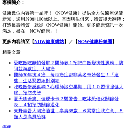
專欄簡介：
健康數位內容第一品牌！《NOW健康》提供全方位醫療保健
新知，適用於0到100歲以上。基因與生俱來，體質後天翻轉；
打造長壽體質，就從《NOW健康》開始。更多健康資訊一次
滿足，盡在「NOW健康」！
更多內容請至【
NOW健康網站
】／【
NOW健康粉絲團
】
相關文章
愛吃飯吃麵怕發胖？醫師教１招把白飯變抗性澱粉，防
阿茲海默症、大腸癌
醫師30年抗４癌：每種癌症都非莫名奇妙發生！「這
些」生活惡習絕對別犯
吃晚飯倍感孤獨？心理師談空巢期，用１０習慣強健大
腦、預防失智
夏天膝蓋痛、僵硬卡卡？醫警告：吃冰恐催化關節發
炎，４招預防關節退化
東野圭吾大腸癌過世，享壽68歲！６異常症狀注意、５
類人是高風險群
疾病