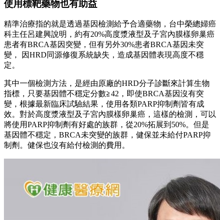
使用標靶藥物也有助益
精準治療指的就是透過基因檢測給予合適藥物，台中榮總婦癌
科主任呂建興說明，約有20%高度漿液型及子宮內膜樣卵巢癌
患者有BRCA基因突變，但有另外30%患者BRCA基因未突
變， 因HRD同源修復系統缺失，造成基因體表現高度不穩
定。
其中一個檢測方法，是經由原廠的HRD分子診斷來計算生物
指標，只要基因體不穩定分數≧42，即使BRCA基因沒有突
變，根據最新臨床試驗結果，使用各類PARP抑制劑皆有成
效。對於高度漿液型及子宮內膜樣卵巢癌，這樣的檢測，可以
將使用PARP抑制劑有好處的族群，從20%拓展到50%。但是
基因體不穩定，BRCA未突變的族群，健保並未給付PARP抑
制劑。健保也沒有給付檢測的費用。