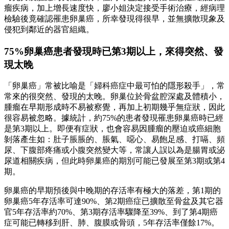
瘤疾病，加上增長速度快，廖小姐決定接受手術治療，經病理
檢驗後竟確認罹患卵巢癌，所幸發現得很早，並無擴散現象及
侵犯到鄰近的器官組織。
75%卵巢癌患者發現時已第3期以上，來得突然、發
現太晚
「卵巢癌」常被比喻是「婦科癌症中最可怕的隱形殺手」，常
常來的很突然、發現的太晚。卵巢位於骨盆腔深處及體積小，
腫瘤在早期形成時不易被察覺，再加上初期幾乎無症狀，因此
很容易被忽略。據統計，約75%的患者發現罹患卵巢癌時已經
是第3期以上。即便有症狀，也會容易因腫瘤的壓迫或癌細胞
剝落產生如：肚子脹脹的、脹氣、噁心、易飽足感、打嗝、頻
尿、下腹部疼痛或小腹突然變大等，常讓人誤以為是腸胃或泌
尿道相關疾病，但此時卵巢癌的期別可能已發展至第3期或第4
期。
卵巢癌的早期預後與中晚期的存活率有極大的落差，第1期的
卵巢癌5年存活率可達90%、第2期癌症已擴散至骨盆及其它器
官5年存活率約70%、第3期存活率驟降至39%、到了第4期癌
症可能已轉移到肝、肺、腹膜或骨頭，5年存活率僅餘17%。