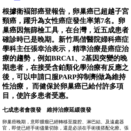
根據衛褔部癌登報告，卵巢癌已超越子宮
頸癌，躍升為女性癌症發生率第7名。卵
巢癌因無篩檢工具，在台灣，近五成患者
確診時已是晚期。新竹馬偕醫院婦科癌症
學科主任張幸治表示，精準治療是癌症治
療的趨勢，例如BRCA1、2基因突變的晚
期患者，在接受含鉑類化學治療有反應之
後，可以申請口服PARP抑制劑做為維持
性治療， 而健保於卵巢癌已給付許多項
目，使許多患者受惠。
七成患者會復發 維持治療延緩復發
卵巢癌晚期，意即腫瘤已經轉移至腹腔、淋巴結、及遠處器
官，即使已經手術儘量切除，還是必須在手術後搭配化療。張