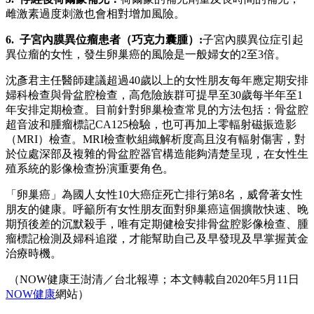
雌激素過度刺激也會相對增加風險。
6. 子宮內膜異位瘤患者（巧克力囊腫）:
子宮內膜異位症引起
異位瘤的女性，發生卵巢癌的風險是一般婦女的2至3倍。
沈彥君主任醫師建議超過40歲以上的女性朋友每年應定期安排
婦科檢查與骨盆腔檢查，高危險族群可提早至30歲每半年至1
年安排定期檢查。目前針對卵巢檢查常見的方法包括：骨盆腔
超音波和腫瘤標記CA125檢驗，也可再加上零輻射磁振造影
（MRI）檢查。MRI檢查軟組織解析度高且沒有輻射傷害，對
於位處深部及複雜的骨盆腔器官構造能夠清楚呈現，在女性生
殖系統的影像檢查扮演重要角色。
「卵巢癌」為國人女性10大癌症死亡排行第8名，威脅著女性
朋友的健康。呼籲所有女性朋友面對卵巢癌這個擴散快速、晚
期預後差的沉默殺手，唯有定期健檢安排骨盆腔影像檢查、腫
瘤標記檢測及婦科追蹤，才能幫助自己及早發現及早掌握黃金
治療時機。
（NOW健康王澍清／台北報導；本文轉載自2020年5月11日
NOW健康
網站）