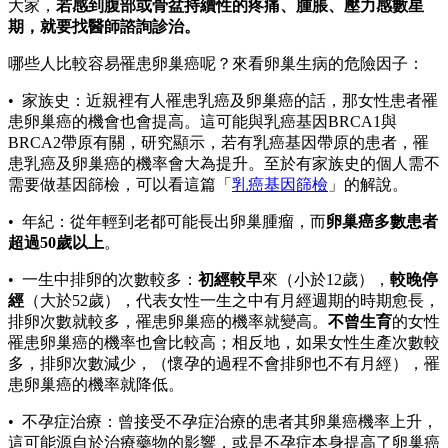
大家，
若感到腹部或骨盆持續性的疼痛、腫脹、壓力感數星
期，就要找醫師諮詢診治。
哪些人比較容易罹患卵巢癌呢？來看卵巢生病的危險因子：
• 家族史：近親裡有人罹患乳癌及卵巢癌的話，那女性患者罹
患卵巢癌的機會也會提高。這可能與乳癌基因BRCA1與
BRCA2帶原有關，研究顯示，若有乳癌基因帶原的患者，罹
患乳癌及卵巢癌的機率會大為提升。至於有家族史的個人需不
需要做基因篩檢，可以看這篇「
乳癌基因篩檢
」的解說。
• 年紀：從年輕到老都可能長出卵巢腫瘤，而
卵巢癌多數患者
超過50歲以上
。
• 一生中排卵的次數較多：
初經較早
來（小於12歲），
較晚停
經
（大於52歲），代表女性一生之中有月經週期的時期愈長，
排卵次數就較多，罹患卵巢癌的機率就變高。
不曾生育
的女性
罹患卵巢癌的機率也會比較高；相反地，如果女性生產次數較
多，排卵次數減少，（懷孕的過程不會排卵也不有月經），罹
患卵巢癌的機率就降低。
• 不孕症治療：曾接受不孕症治療的患者其卵巢癌機率上升，
這可能源自於治療藥物的影響，或是不孕症本身提高了卵巢癌