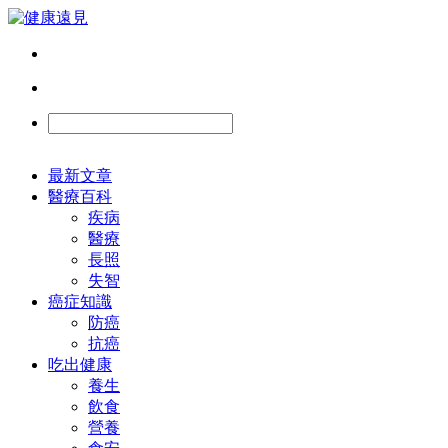
最新文章
醫療百科
疾病
醫療
長照
失智
癌症知識
防癌
抗癌
吃出健康
養生
飲食
營養