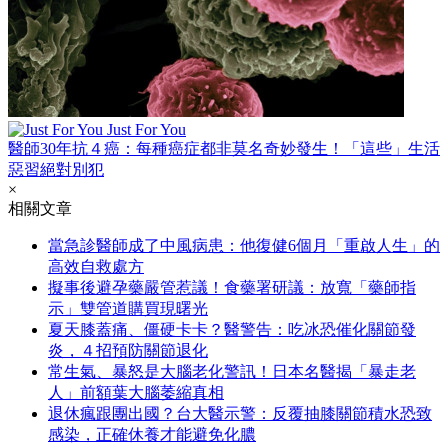
Just For You
醫師30年抗４癌：每種癌症都非莫名奇妙發生！「這些」生活
惡習絕對別犯
×
相關文章
當急診醫師成了中風病患：他復健6個月「重啟人生」的
高效自救處方
擬事後避孕藥嚴管惹議！食藥署研議：放寬「藥師指
示」雙管道購買現曙光
夏天膝蓋痛、僵硬卡卡？醫警告：吃冰恐催化關節發
炎，４招預防關節退化
常生氣、暴怒是大腦老化警訊！日本名醫揭「暴走老
人」前額葉大腦萎縮真相
退休瘋跟團出國？台大醫示警：反覆抽膝關節積水恐致
感染，正確休養才能避免化膿