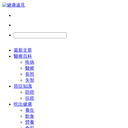
最新文章
醫療百科
疾病
醫療
長照
失智
癌症知識
防癌
抗癌
吃出健康
養生
飲食
營養