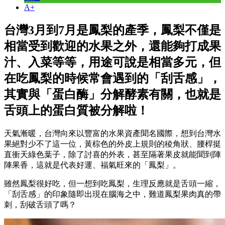
A+
台灣3月到7月是鳳梨的產季，鳳梨不僅是
相當受到歡迎的水果之外，還能夠打成果
汁、入菜等等，用途可說是相當多元，但
在吃鳳梨的時候常會遇到的「刮舌感」，
其實與「蛋白酶」分解酵素有關，也就是
舌頭上的蛋白質被分解啦！
天氣漸暖，台灣向來以豐富的水果資產聞名國際，想到台灣水
果絕對少不了這一位，黃棕色的外皮上規則的稜角狀、腰桿挺
直衝天綠色葉子，除了討喜的外表，甚至隔著果皮就能聞到陣
陣果香，這就是代表好運、福氣旺來的「鳳梨」。
雖然鳳梨很好吃，但一想到吃鳳梨，生理反應就是舌頭一縮，
「刮舌感」的印象隨即出現在腦海之中，難道鳳梨果肉真的帶
刺，刮破舌頭了嗎？