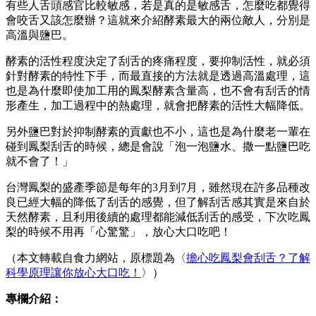
有些人舌頭感官比較敏感，若是真的是敏感舌，怎麼吃都覺得
會咬舌又該怎麼辦？這就來介紹酵素最大的兩位敵人，分別是
高溫與鹽巴。
酵素的活性程度決定了刮舌的疼痛程度，要抑制活性，就必須
針對酵素的特性下手，而最直接的方法就是透過高溫處理，這
也是為什麼即使加工用的鳳梨酵素含量高，也不會有刮舌的情
形產生，加工過程中的熱處理，就會把酵素的活性大幅降低。
另外鹽巴對於抑制酵素的貢獻也不小，這也是為什麼老一輩在
碰到鳳梨刮舌的時候，總是會說「泡一泡鹽水、撒一點鹽巴吃
就不會了！」
台灣鳳梨的盛產季節是每年的3月到7月，雖然現在許多品種改
良已經大幅的降低了刮舌的感覺，但了解刮舌感其實是來自於
天然酵素，且利用後續的處理都能減低刮舌的感受，下次吃鳳
梨的時候不用再「心驚驚」，放心大口吃吧！
（本文轉載自食力網站，原標題為〈
擔心吃鳳梨會刮舌？了解
科學原理讓你放心大口吃！
〉）
專欄介紹：