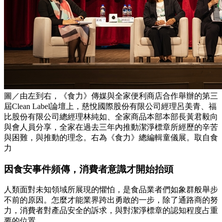
圖／由左到右，《食力》傳媒與全家便利商店合作舉辦的第三
屆Clean Label論壇上，慈悅國際股份有限公司經理呂美青、福
比股份有限公司總經理林純如、全家商品本部本部長黃君毅向
與會人員分享，全家在過去三年內推動潔淨標章所經歷的辛苦
與困難，與推動的理念。右為《食力》總編輯童儀展。取自食
力
因食安事件頻傳，消費者意識才開始抬頭
人類面對未知領域所展現的懼怕，是食品業者們如象群般舉步
不前的原因。怎麼才能業界跨出勇敢的一步，除了通路商的努
力，消費者對產品安全的訴求，與對潔淨標章的認知程度占重
要的位置。