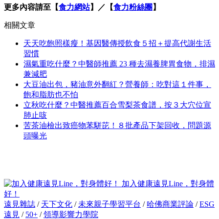
更多內容請至【
食力網站
】／【
食力粉絲團
】
相關文章
天天吃飽照樣瘦！基因醫傳授飲食５招＋提高代謝生活
習慣
濕氣重吃什麼？中醫師推薦 23 種去濕養脾胃食物，排濕
兼減肥
大豆油出包，豬油意外翻紅？營養師：吃對這１件事，
飽和脂肪也不怕
立秋吃什麼？中醫推薦百合雪梨茶食譜，按３大穴位宣
肺止咳
苦茶油檢出致癌物苯駢芘！８批產品下架回收，問題源
頭曝光
加入健康遠見Line，對身體
好！
遠見雜誌
/
天下文化
/
未來親子學習平台
/
哈佛商業評論
/
ESG
遠見
/
50+
/
領導影響力學院