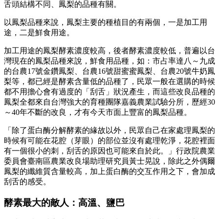
舌頭結構不同、鳳梨的品種有關。
以鳳梨品種來說，鳳梨主要的種植目的有兩個，一是加工用
途，二是鮮食用途。
加工用途的鳳梨酵素濃度較高，後者酵素濃度較低，普遍以台
灣現在的鳳梨品種來說，鮮食用品種，如：市占率達八～九成
的台農17號金鑽鳳梨、台農16號甜蜜蜜鳳梨、台農20號牛奶鳳
梨等，都已經是酵素含量低的品種了，民眾一般在選購的時候
都不用擔心會有過度的「刮舌」狀況產生，而這些改良品種的
鳳梨全都來自台灣強大的育種團隊嘉義農業試驗分所，歷經30
～40年不斷的改良，才有今天市面上豐富的鳳梨品種。
「除了蛋白酶分解酵素的緣故以外，民眾自己在家處理鳳梨的
時候有可能在花腔（芽眼）的部位並沒有處理乾淨，花腔裡面
有一個很小的刺，刮舌的原因也可能來自於此。」行政院農業
委員會臺南區農業改良場助理研究員黃士晃說，除此之外偶爾
鳳梨的纖維質含量較高，加上蛋白酶的交互作用之下，會加成
刮舌的感受。
酵素最大的敵人：高溫、鹽巴