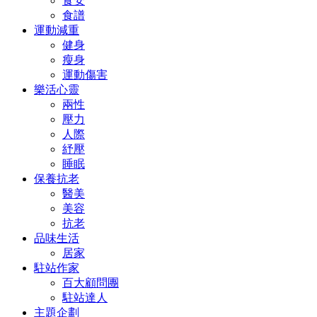
食安
食譜
運動減重
健身
瘦身
運動傷害
樂活心靈
兩性
壓力
人際
紓壓
睡眠
保養抗老
醫美
美容
抗老
品味生活
居家
駐站作家
百大顧問團
駐站達人
主題企劃