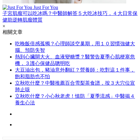
Just For You
子宮肌瘤可以吃冰嗎？中醫師解答５大吃冰技巧，４大日常保
健助逆轉肌瘤體質
×
相關文章
吃晚飯倍感孤獨？心理師談空巢期，用１０習慣強健大
腦、預防失智
熱到心臟開大火、血液變糖漿？醫警告夏季心肌梗塞危
機，３護心保健品聰明吃
大豆油出包，豬油意外翻紅？營養師：吃對這１件事，
飽和脂肪也不怕
立秋吃什麼？中醫推薦百合雪梨茶食譜，按３大穴位宣
肺止咳
立秋吃什麼？小心秋老虎！慎防「夏季流感」中醫揭４
養生心法