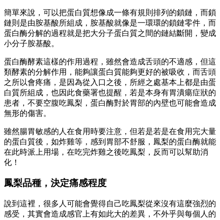
簡單來說，可以把蛋白質想像成一條有規則排列的鎖鏈，而鎖
鏈則是由胺基酸所組成，胺基酸就像是一環環的鎖鏈零件，而
蛋白酶分解的過程就是把大分子蛋白質之間的鏈結斷開，變成
小分子胺基酸。
蛋白酶酵素這樣的作用過程，雖然會造成舌頭的不適感，但這
類酵素的分解作用，能夠讓蛋白質能夠更好的被吸收，而舌頭
之所以會疼痛，是因為從入口之後，所經之處基本上都是由蛋
白質所組成，也因此食藥署也提醒，若是本身有胃潰瘍症狀的
患者，不要空腹吃鳳梨，蛋白酶對於胃部的內壁也可能會造成
無形的傷害。
雖然腸胃敏感的人在食用時要注意，但若是若是在食用完大量
的蛋白質後，如炸雞等，感到胃部不舒服，鳳梨的蛋白酶就能
在此時派上用場，在吃完炸雞之後吃鳳梨，反而可以幫助消
化！
鳳梨品種，決定痛感程度
說到這裡，很多人可能會覺得自己吃鳳梨從來沒有這麼強烈的
感受，其實會造成感官上有如此大的差異，不外乎與每個人的