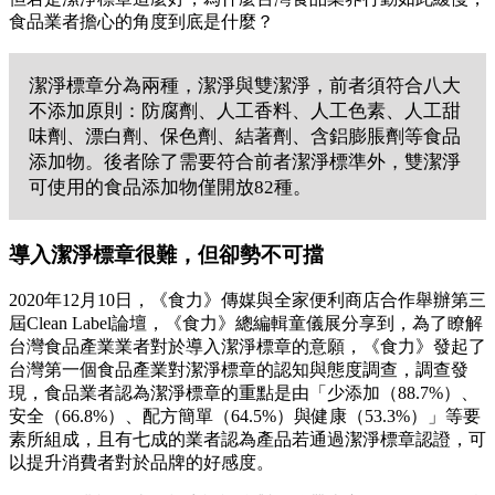
食品業者擔心的角度到底是什麼？
潔淨標章分為兩種，潔淨與雙潔淨，前者須符合八大
不添加原則：防腐劑、人工香料、人工色素、人工甜
味劑、漂白劑、保色劑、結著劑、含鋁膨脹劑等食品
添加物。後者除了需要符合前者潔淨標準外，雙潔淨
可使用的食品添加物僅開放82種。
導入潔淨標章很難，但卻勢不可擋
2020年12月10日，《食力》傳媒與全家便利商店合作舉辦第三
屆Clean Label論壇，《食力》總編輯童儀展分享到，為了瞭解
台灣食品產業業者對於導入潔淨標章的意願，《食力》發起了
台灣第一個食品產業對潔淨標章的認知與態度調查，調查發
現，食品業者認為潔淨標章的重點是由「少添加（88.7%）、
安全（66.8%）、配方簡單（64.5%）與健康（53.3%）」等要
素所組成，且有七成的業者認為產品若通過潔淨標章認證，可
以提升消費者對於品牌的好感度。