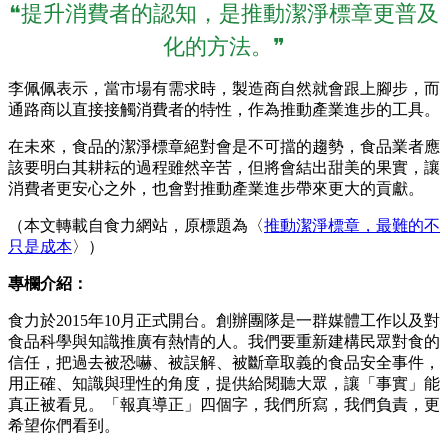
❝提升消費者的認知，是推動潔淨標章更普及
化的方法。❞
李佩佩表示，當市場有需求時，製造商自然就會跟上腳步，而
通路商以直接接觸消費者的特性，作為推動產業進步的工具。
在未來，食品的潔淨標章絕對會是不可擋的趨勢，食品業者應
該要明白其耕耘的過程雖然辛苦，但將會結出甜美的果實，讓
消費者更安心之外，也會對推動產業進步帶來更大的貢獻。
（本文轉載自食力網站，原標題為〈
推動潔淨標章，最難的不
只是成本
〉）
專欄介紹：
食力於2015年10月正式開台。創辦團隊是一群媒體工作以及對
食品科學與知識推廣有熱情的人。我們要重新建構民眾對食的
信任，把過去被恐嚇、被誤解、被斷章取義的食品安全事件，
用正確、知識與理性的角度，提供給閱聽大眾，讓「事實」能
真正被看見。「報真導正」四個字，我們所寫，我們負責，更
希望你們看到。