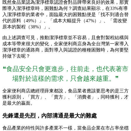
既然食品業認為潔淨標章認證會對品牌帶來良好的效果，那實
際導入潔淨標章時，困難點為何？調查結果顯示，在33%有導
入潔淨標章的業者中，面臨最大的困難點便是「找不到適合替
代的原料（49%）」、「成本大幅提升（47%）」、「需改變
原本的製程（38%）」。
由上述調查可見，推動潔淨標章並不容易，且會對製程結構與
成本等帶來很大的變化，全家便利商店身為全台灣第一家導入
潔淨標章的通路商，面對導入與認證的種種困難時，為何要堅
持做下去呢？
❝食品安全只會更進步，往前走，也代表著市
場對於這樣的需求，只會越來越重。❞
全家便利商店總經理薛東都說，食品業者應該要思考的是三方
獲利原則，「買方」、「賣方」、「消費者」，同時獲利，才
是最大的贏面。
先鋒還是先烈，內部溝通是最大的難處
食品產業的特性與許多產業不一樣，當食品企業在市占率坐穩