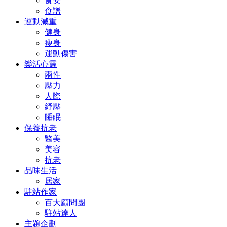
食安
食譜
運動減重
健身
瘦身
運動傷害
樂活心靈
兩性
壓力
人際
紓壓
睡眠
保養抗老
醫美
美容
抗老
品味生活
居家
駐站作家
百大顧問團
駐站達人
主題企劃