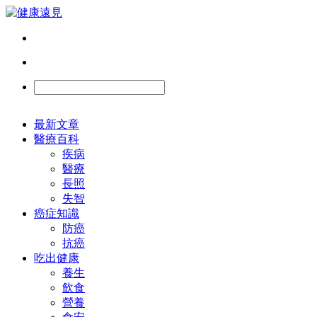
最新文章
醫療百科
疾病
醫療
長照
失智
癌症知識
防癌
抗癌
吃出健康
養生
飲食
營養