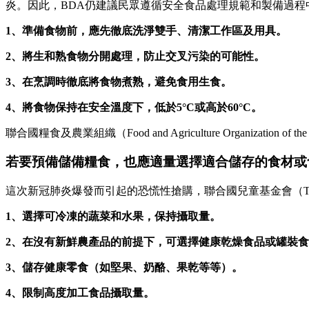
炎。因此，BDA仍建議民眾遵循安全食品處理規範和製備過程
1、準備食物前，應先徹底洗淨雙手、清潔工作區及用具。
2、將生和熟食物分開處理，防止交叉污染的可能性。
3、在烹調時徹底將食物煮熟，避免食用生食。
4、將食物保持在安全溫度下，低於5°C或高於60°C。
聯合國糧食及農業組織（Food and Agriculture Organi
若要預備儲備糧食，也應適量選擇適合儲存的食材或
這次新冠肺炎爆發而引起的恐慌性搶購，聯合國兒童基金會（The United
1、選擇可冷凍的蔬菜和水果，保持攝取量。
2、在沒有新鮮農產品的前提下，可選擇健康乾燥食品或罐裝
3、儲存健康零食（如堅果、奶酪、果乾等等）。
4、限制高度加工食品攝取量。