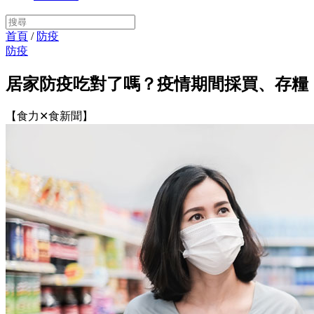
首頁
/
防疫
防疫
居家防疫吃對了嗎？疫情期間採買、存糧
【食力✕食新聞】