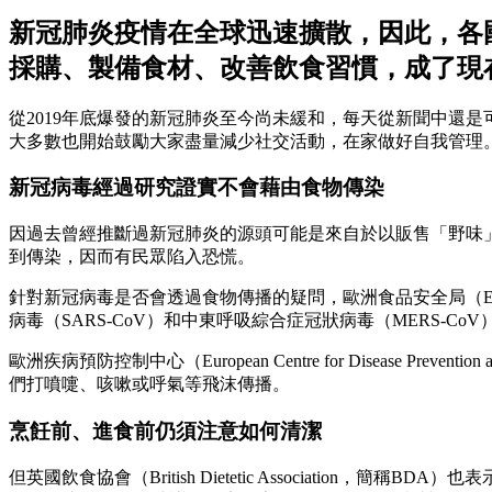
新冠肺炎疫情在全球迅速擴散，因此，各
採購、製備食材、改善飲食習慣，成了現
從2019年底爆發的新冠肺炎至今尚未緩和，每天從新聞中還是可
大多數也開始鼓勵大家盡量減少社交活動，在家做好自我管理
新冠病毒經過研究證實不會藉由食物傳染
因過去曾經推斷過新冠肺炎的源頭可能是來自於以販售「野味
到傳染，因而有民眾陷入恐慌。
針對新冠病毒是否會透過食物傳播的疑問，歐洲食品安全局（European
病毒（SARS-CoV）和中東呼吸綜合症冠狀病毒（MERS
歐洲疾病預防控制中心（European Centre for Diseas
們打噴嚏、咳嗽或呼氣等飛沫傳播。
烹飪前、進食前仍須注意如何清潔
但英國飲食協會（British Dietetic Associat