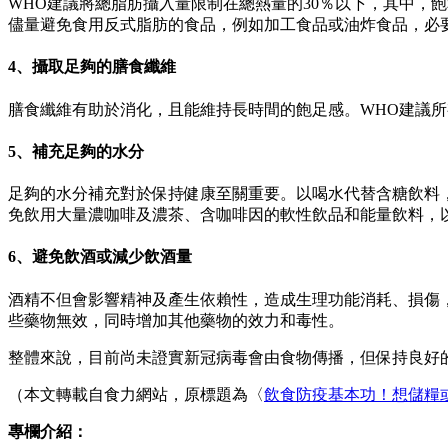
WHO建議將總脂肪攝入量限制在總熱量的30％以下，其中，
儘量避免食用反式脂肪的食品，例如加工食品或油炸食品，必
4、攝取足夠的膳食纖維
膳食纖維有助於消化，且能維持長時間的飽足感。WHO建議
5、補充足夠的水分
足夠的水分補充對於保持健康至關重要。以喝水代替含糖飲料
免飲用大量濃咖啡及濃茶、含咖啡因的軟性飲品和能量飲料，
6、避免飲酒或減少飲酒量
酒精不但會影響精神及產生依賴性，造成生理功能消耗、損傷
些藥物無效，同時增加其他藥物的效力和毒性。
整體來說，目前尚未證實新冠病毒會由食物傳播，但保持良好
（本文轉載自食力網站，原標題為〈
飲食防疫基本功！想儲糧
專欄介紹：