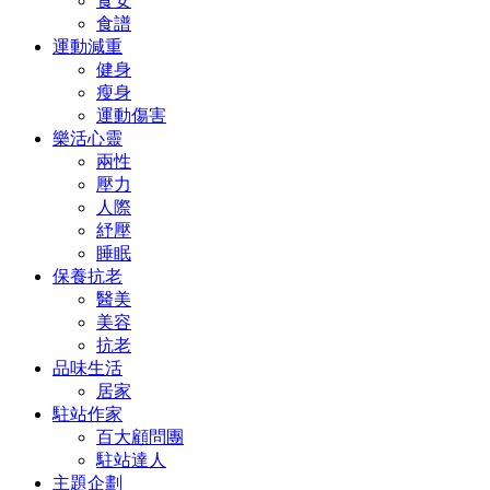
食安
食譜
運動減重
健身
瘦身
運動傷害
樂活心靈
兩性
壓力
人際
紓壓
睡眠
保養抗老
醫美
美容
抗老
品味生活
居家
駐站作家
百大顧問團
駐站達人
主題企劃