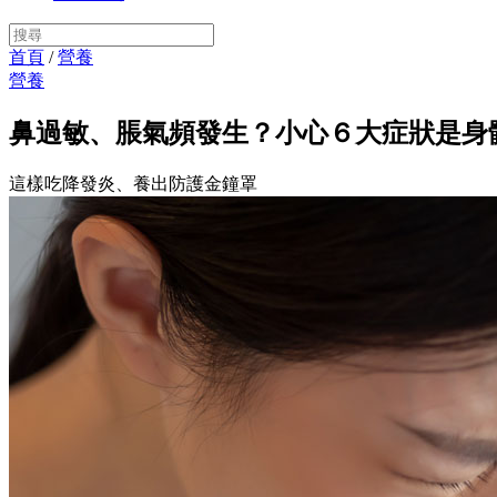
首頁
/
營養
營養
鼻過敏、脹氣頻發生？小心６大症狀是身
這樣吃降發炎、養出防護金鐘罩