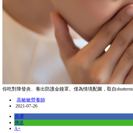
你吃對降發炎、養出防護金鐘罩。僅為情境配圖，取自shuttersto
高敏敏營養師
2021-07-26
分享
傳送
A+