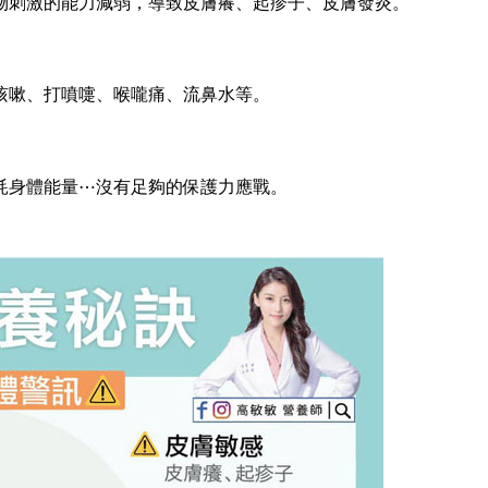
物刺激的能力減弱，導致皮膚癢、起疹子、皮膚發炎。
咳嗽、打噴嚏、喉嚨痛、流鼻水等。
耗身體能量⋯沒有足夠的保護力應戰。