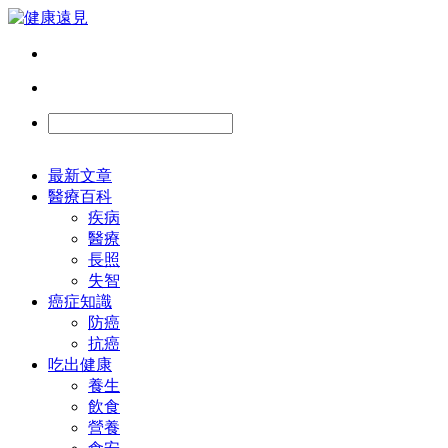
最新文章
醫療百科
疾病
醫療
長照
失智
癌症知識
防癌
抗癌
吃出健康
養生
飲食
營養