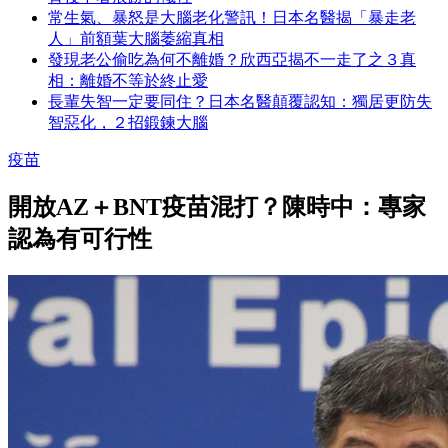
常生氣、暴怒是大腦老化警訊！日本名醫揭「暴走老
人」前額葉大腦萎縮真相
發現老公偷吃為何不離婚？欣西亞揭不一走了之３真
相：離婚不等於終止愛
長輩失智一定要同住？日本名醫顛覆認知：獨居更防失
智惡化，２招鍛鍊大腦
疫苗
開放AZ＋BNT疫苗混打？陳時中：專家
認為有可行性