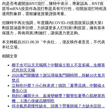
內是否考慮開放BNT混打，陳時中表示，專家認為，BNT疫
苗等mRNA疫苗作為混打劑是具有可行性，但開放混打時程及
適用對象群，需根據進貨量謹慎考量。
但陳時中再次強調，年度國內COVID-19疫苗政策以擴大第1
劑疫苗涵蓋率目標，力拚讓更多人打到第1劑疫苗，擁有基本
保護力，再佈局第2劑施打，讓保護力更足夠。
本文轉載自2021.08.30「中央社」，僅反映作者意見，不代表
本社立場。
相關文章
椰子水可以天天喝嗎？中醫揭５類人不宜多喝，生椰美
式也別天天喝
2026鬼門開幾號？謝沅瑾揭鬼門關時間，拆解10大鬼月
禁忌
立秋吃什麼？小心秋老虎！慎防「夏季流感」中醫揭４
養生心法
熱到心臟開大火、血液變糖漿？醫警告夏季心肌梗塞危
機，３護心保健品聰明吃
待冷氣房易慢性缺水、頭痛？營養師揭７大缺水症狀，