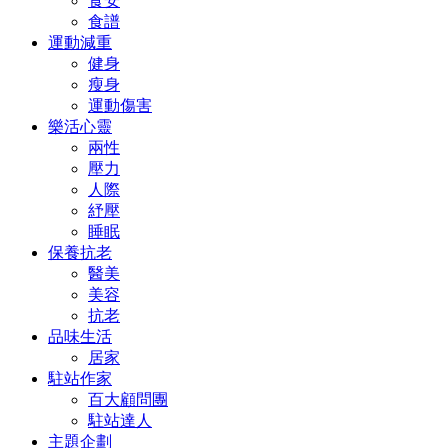
食安
食譜
運動減重
健身
瘦身
運動傷害
樂活心靈
兩性
壓力
人際
紓壓
睡眠
保養抗老
醫美
美容
抗老
品味生活
居家
駐站作家
百大顧問團
駐站達人
主題企劃