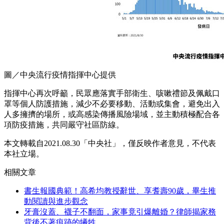
圖／中央流行疫情指揮中心提供
指揮中心再次呼籲，民眾應落實手部衛生、咳嗽禮節及佩戴口
罩等個人防護措施，減少不必要移動、活動或集會，避免出入
人多擁擠的場所，或高感染傳播風險場域，並主動積極配合各
項防疫措施，共同嚴守社區防線。
本文轉載自2021.08.30「中央社」，僅反映作者意見，不代表
本社立場。
相關文章
書生報國典範！高希均教授辭世、享耆壽90歲，畢生推
動閱讀與進步觀念
牙膏沒蓋、襪子不翻面，家事竟引爆離婚？律師揭家務
背後不著痕跡的犧牲