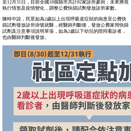
至12月31日，目前全國18個縣市共計82家診所參與；未來將視
執行情形及疫情變化，調整公費快篩試劑發放診所家數。
陳時中說，民眾如為2歲以上出現呼吸道症狀的病患至公費快
篩試劑發放診所掛號就醫，經醫師判斷後，發放公費家用快篩
試劑及注意事項說明單張，如為2歲以下幼兒的陪同看診者，
也由醫師判斷後發放。