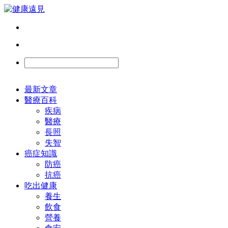
最新文章
醫療百科
疾病
醫療
長照
失智
癌症知識
防癌
抗癌
吃出健康
養生
飲食
營養