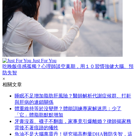
Just For You
吃晚飯倍感孤獨？心理師談空巢期，用１０習慣強健大腦、預
防失智
×
相關文章
睡眠不足增加脂肪肝風險？醫師解析代謝症候群、打鼾
與肝病的連鎖關係
體重維持等於沒變胖？體能訓練專家解迷思：少了
「它」體脂肪默默增加
牙膏沒蓋、襪子不翻面，家事竟引爆離婚？律師揭家務
背後不著痕跡的犧牲
魚油不是大腦萬靈丹！研究揭高劑量DHA難防失智，這