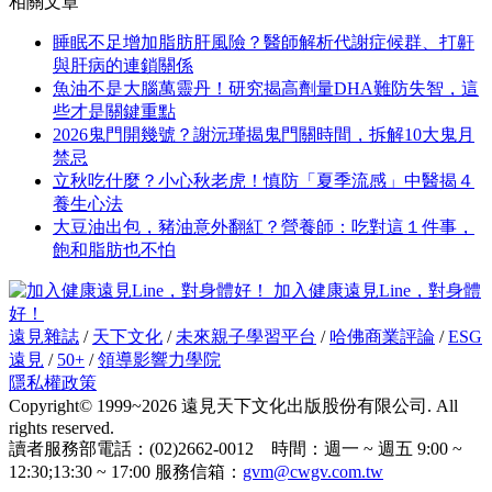
相關文章
睡眠不足增加脂肪肝風險？醫師解析代謝症候群、打鼾
與肝病的連鎖關係
魚油不是大腦萬靈丹！研究揭高劑量DHA難防失智，這
些才是關鍵重點
2026鬼門開幾號？謝沅瑾揭鬼門關時間，拆解10大鬼月
禁忌
立秋吃什麼？小心秋老虎！慎防「夏季流感」中醫揭４
養生心法
大豆油出包，豬油意外翻紅？營養師：吃對這１件事，
飽和脂肪也不怕
加入健康遠見Line，對身體
好！
遠見雜誌
/
天下文化
/
未來親子學習平台
/
哈佛商業評論
/
ESG
遠見
/
50+
/
領導影響力學院
隱私權政策
Copyright© 1999~2026 遠見天下文化出版股份有限公司. All
rights reserved.
讀者服務部電話：(02)2662-0012 時間：週一 ~ 週五 9:00 ~
12:30;13:30 ~ 17:00 服務信箱：
gvm@cwgv.com.tw