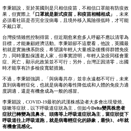
李秉穎說，至於英國則是只相信疫苗，不相信口罩能有防疫效
果，但實際上
「口罩就是新式疫苗，和疫苗相輔相成」
，未來
必須看社區是否完全沒病毒，且境外移入風險很低時，才可能
不戴口罩。
台灣疫情雖然控制得當，但近期愈來愈多人呼籲不應以清零為
目標，才能兼顧經濟活動。李秉穎卻不這麼看，他說，英國最
初就是實施佛系防疫，希望讓年輕人大量感染後獲得群體免疫
力，同時重點保護老人家，但事實證明，年輕人染疫同樣會重
症、死亡，顯示此政策並不可行；另外，台灣正因清零，出國
時才能享有許多檢疫寬鬆措施。
不過，李秉穎強調，「與病毒共存」並非永遠都不可行，未來
直到病毒輕症化，也就是病毒的毒性降低或和人體的免疫力適
度調適，還是有機會成為一般的感冒。
李秉穎說，COVID-19最初的武漢株感染者大多會出現發燒、
咳嗽等症狀，以下呼吸道症狀為主，但如今
Delta變異株患者
症狀已轉變為流鼻水、頭痛等上呼吸道症狀為主，當症狀從下
呼吸道往上呼吸道跑，就是病毒輕症化的跡象，最快3、4年就
有機會流感化。