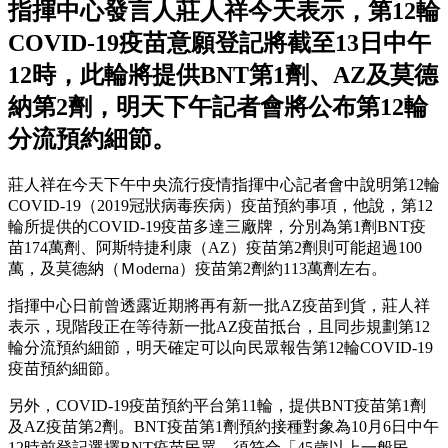
指揮中心發言人莊人祥今天表示，第12輪
COVID-19疫苗意願登記將截至13日中午
12時，此輪將提供BNT第1劑、AZ及莫德
納第2劑，明天下午記者會將公布第12輪
分流預約細節。
莊人祥在今天下午中央流行疫情指揮中心記者會中說明第12輪
COVID-19（2019冠狀病毒疾病）疫苗預約事項，他說，第12
輪所提供的COVID-19疫苗多達三廠牌，分別為第1劑BNT疫
苗174萬劑、阿斯特捷利康（AZ）疫苗第2劑則可能超過100
萬，及莫德納（Ｍoderna）疫苗第2劑約113萬劑左右。
指揮中心日前曾透露近期將再有新一批AZ疫苗到貨，莊人祥
表示，現階段正在等待新一批AZ疫苗抵台，且同步規劃第12
輪分流預約細節，明天確定可以向民眾報告第12輪COVID-19
疫苗預約細節。
另外，COVID-19疫苗預約平台第11輪，提供BNT疫苗第1劑
及AZ疫苗第2劑。BNT疫苗第1劑預約接種對象為10月6日中午
12時前登記選擇BNT疫苗民眾，須符合「45歲以上一般民