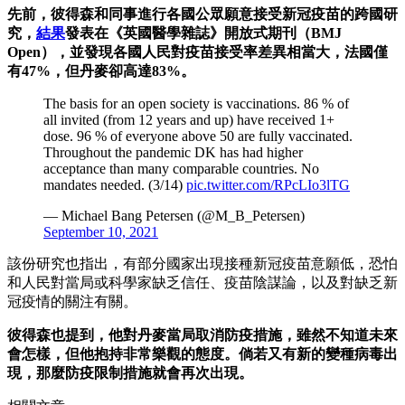
先前，彼得森和同事進行各國公眾願意接受新冠疫苗的跨國研
究，
結果
發表在《英國醫學雜誌》開放式期刊（BMJ
Open），並發現各國人民對疫苗接受率差異相當大，法國僅
有47%，但丹麥卻高達83%。
The basis for an open society is vaccinations. 86 % of
all invited (from 12 years and up) have received 1+
dose. 96 % of everyone above 50 are fully vaccinated.
Throughout the pandemic DK has had higher
acceptance than many comparable countries. No
mandates needed. (3/14)
pic.twitter.com/RPcLIo3lTG
— Michael Bang Petersen (@M_B_Petersen)
September 10, 2021
該份研究也指出，有部分國家出現接種新冠疫苗意願低，恐怕
和人民對當局或科學家缺乏信任、疫苗陰謀論，以及對缺乏新
冠疫情的關注有關。
彼得森也提到，他對丹麥當局取消防疫措施，雖然不知道未來
會怎樣，但他抱持非常樂觀的態度。倘若又有新的變種病毒出
現，那麼防疫限制措施就會再次出現。