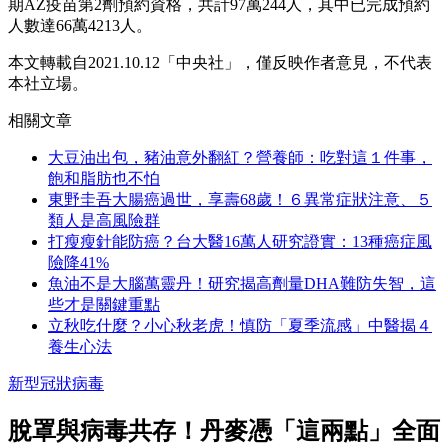
期AZ疫苗第2劑預約資格，共計97萬244人，其中已完成預約
人數達66萬4213人。
本文轉載自2021.10.12「中央社」，僅反映作者意見，不代表
本社立場。
相關文章
大豆油出包，豬油意外翻紅？營養師：吃對這１件事，
飽和脂肪也不怕
東野圭吾大腸癌過世，享壽68歲！６異常症狀注意、５
類人是高風險群
打瘦瘦針能防癌？台大醫16萬人研究證實：13種癌症風
險降41%
魚油不是大腦萬靈丹！研究揭高劑量DHA難防失智，這
些才是關鍵重點
立秋吃什麼？小心秋老虎！慎防「夏季流感」中醫揭４
養生心法
新型冠狀病毒
脫罩與病毒共存！丹麥憑「這兩點」全面