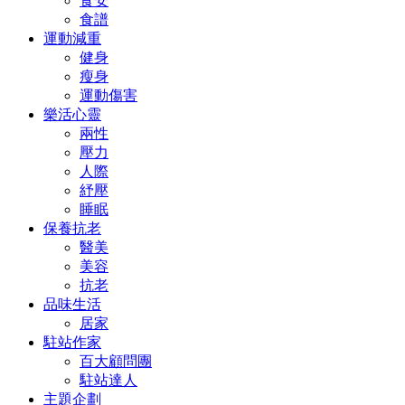
食安
食譜
運動減重
健身
瘦身
運動傷害
樂活心靈
兩性
壓力
人際
紓壓
睡眠
保養抗老
醫美
美容
抗老
品味生活
居家
駐站作家
百大顧問團
駐站達人
主題企劃