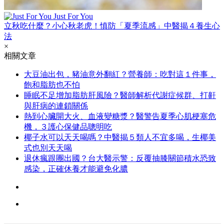
Just For You
立秋吃什麼？小心秋老虎！慎防「夏季流感」中醫揭４養生心
法
×
相關文章
大豆油出包，豬油意外翻紅？營養師：吃對這１件事，
飽和脂肪也不怕
睡眠不足增加脂肪肝風險？醫師解析代謝症候群、打鼾
與肝病的連鎖關係
熱到心臟開大火、血液變糖漿？醫警告夏季心肌梗塞危
機，３護心保健品聰明吃
椰子水可以天天喝嗎？中醫揭５類人不宜多喝，生椰美
式也別天天喝
退休瘋跟團出國？台大醫示警：反覆抽膝關節積水恐致
感染，正確休養才能避免化膿