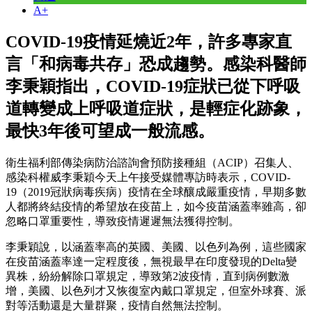
A+
COVID-19疫情延燒近2年，許多專家直
言「和病毒共存」恐成趨勢。感染科醫師
李秉穎指出，COVID-19症狀已從下呼吸
道轉變成上呼吸道症狀，是輕症化跡象，
最快3年後可望成一般流感。
衛生福利部傳染病防治諮詢會預防接種組（ACIP）召集人、
感染科權威李秉穎今天上午接受媒體專訪時表示，COVID-
19（2019冠狀病毒疾病）疫情在全球釀成嚴重疫情，早期多數
人都將終結疫情的希望放在疫苗上，如今疫苗涵蓋率雖高，卻
忽略口罩重要性，導致疫情遲遲無法獲得控制。
李秉穎說，以涵蓋率高的英國、美國、以色列為例，這些國家
在疫苗涵蓋率達一定程度後，無視最早在印度發現的Delta變
異株，紛紛解除口罩規定，導致第2波疫情，直到病例數激
增，美國、以色列才又恢復室內戴口罩規定，但室外球賽、派
對等活動還是大量群聚，疫情自然無法控制。