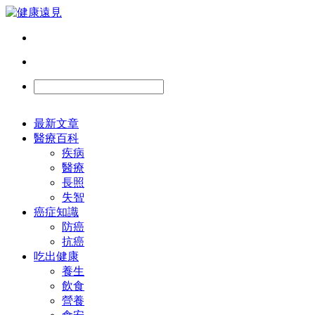
最新文章
醫療百科
疾病
醫療
長照
失智
癌症知識
防癌
抗癌
吃出健康
養生
飲食
營養