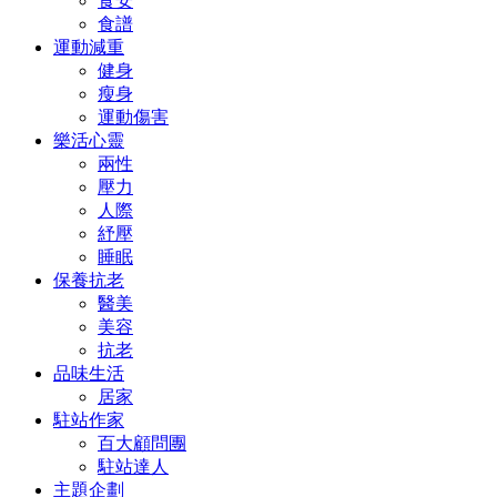
食安
食譜
運動減重
健身
瘦身
運動傷害
樂活心靈
兩性
壓力
人際
紓壓
睡眠
保養抗老
醫美
美容
抗老
品味生活
居家
駐站作家
百大顧問團
駐站達人
主題企劃