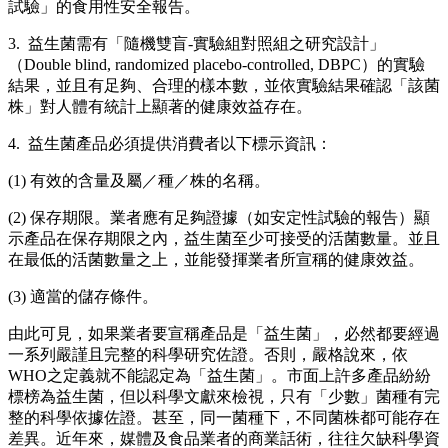
試驗」的食用性安全報告。
3. 益生菌需有「隨機雙盲-實驗組對照組之研究設計」
（Double blind, randomized placebo-controlled, DBPC）的實驗
結果，並且有足夠、合理的樣本數，並依實驗結果確認「該菌
株」對人體有統計上顯著的健康效益存在。
4. 益生菌產品必須提供消費者以下標示資訊：
(1) 有效的含量及屬／種／株的名稱。
(2) 保存期限。業者應有足夠證據（如安定性試驗的報告）顯
示產品在保存期限之內，益生菌至少可接受的活菌數量。並且
在最低的活菌數量之上，並能發揮業者所宣稱的健康效益。
(3) 適當的儲存條件。
由此可見，如果業者要宣稱產品是「益生菌」，必然都要經過
一系列嚴謹且完整的科學研究佐證。否則，嚴格說來，依
WHO之定義就不能認定為「益生菌」。市面上許多產品紛紛
標榜為益生菌，但以科學文獻來檢視，只有「少數」菌種有完
整的科學依據佐證。甚至，同一菌種下，不同菌株都可能存在
差異。近年來，媒體及食品業者的商業話術，往往欠缺科學資