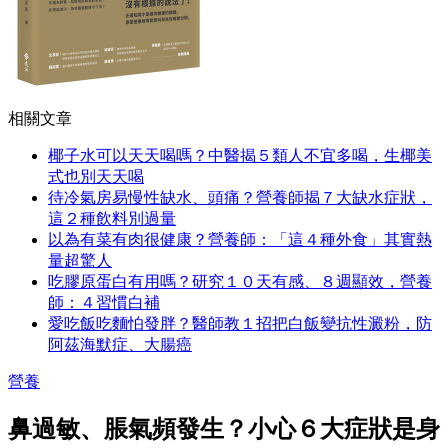
相關文章
椰子水可以天天喝嗎？中醫揭５類人不宜多喝，生椰美
式也別天天喝
待冷氣房易慢性缺水、頭痛？營養師揭７大缺水症狀，
這２種飲料別過量
以為有菜有肉很健康？營養師：「這４種外食」其實熱
量超驚人
吃膠原蛋白有用嗎？研究１０天有感、８週顯效，營養
師：４習慣白補
愛吃飯吃麵怕發胖？醫師教１招把白飯變抗性澱粉，防
阿茲海默症、大腸癌
營養
鼻過敏、脹氣頻發生？小心６大症狀是身