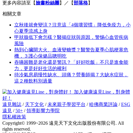
更多內容請至【
臉書粉絲團
】／【
部落格
】
相關文章
立秋後就會變涼？注意這「4個壞習慣」降低免疫力，小
心夏季流感上身
甲狀腺低下會怎樣？醫揭症狀與原因，警惕心血管疾病
風險
熱到心臟開大火、血液變糖漿？醫警告夏季心肌梗塞危
機，３護心保健品聰明吃
吞嚥困難是老化還是警訊？「好好吃飯」不只是進食能
力，更是好好生活的權利
待冷氣房易慢性缺水、頭痛？營養師揭７大缺水症狀，
這２種飲料別過量
加入健康遠見Line，對身體
好！
遠見雜誌
/
天下文化
/
未來親子學習平台
/
哈佛商業評論
/
ESG
遠見
/
50+
/
領導影響力學院
隱私權政策
Copyright© 1999~2026 遠見天下文化出版股份有限公司. All
rights reserved.