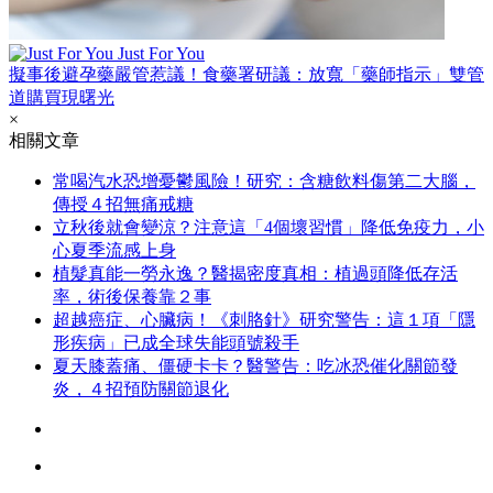
Just For You
擬事後避孕藥嚴管惹議！食藥署研議：放寬「藥師指示」雙管
道購買現曙光
×
相關文章
常喝汽水恐增憂鬱風險！研究：含糖飲料傷第二大腦，
傳授４招無痛戒糖
立秋後就會變涼？注意這「4個壞習慣」降低免疫力，小
心夏季流感上身
植髮真能一勞永逸？醫揭密度真相：植過頭降低存活
率，術後保養靠２事
超越癌症、心臟病！《刺胳針》研究警告：這１項「隱
形疾病」已成全球失能頭號殺手
夏天膝蓋痛、僵硬卡卡？醫警告：吃冰恐催化關節發
炎，４招預防關節退化