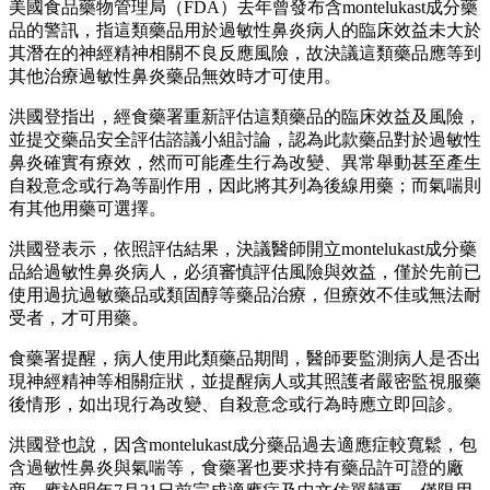
美國食品藥物管理局（FDA）去年曾發布含montelukast成分藥
品的警訊，指這類藥品用於過敏性鼻炎病人的臨床效益未大於
其潛在的神經精神相關不良反應風險，故決議這類藥品應等到
其他治療過敏性鼻炎藥品無效時才可使用。
洪國登指出，經食藥署重新評估這類藥品的臨床效益及風險，
並提交藥品安全評估諮議小組討論，認為此款藥品對於過敏性
鼻炎確實有療效，然而可能產生行為改變、異常舉動甚至產生
自殺意念或行為等副作用，因此將其列為後線用藥；而氣喘則
有其他用藥可選擇。
洪國登表示，依照評估結果，決議醫師開立montelukast成分藥
品給過敏性鼻炎病人，必須審慎評估風險與效益，僅於先前已
使用過抗過敏藥品或類固醇等藥品治療，但療效不佳或無法耐
受者，才可用藥。
食藥署提醒，病人使用此類藥品期間，醫師要監測病人是否出
現神經精神等相關症狀，並提醒病人或其照護者嚴密監視服藥
後情形，如出現行為改變、自殺意念或行為時應立即回診。
洪國登也說，因含montelukast成分藥品過去適應症較寬鬆，包
含過敏性鼻炎與氣喘等，食藥署也要求持有藥品許可證的廠