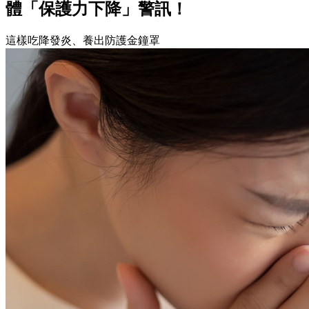
體「保護力下降」警訊！
這樣吃降發炎、養出防護金鐘罩