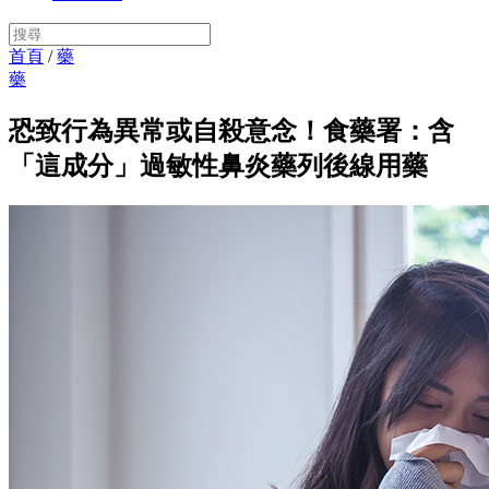
首頁
/
藥
藥
恐致行為異常或自殺意念！食藥署：含
「這成分」過敏性鼻炎藥列後線用藥