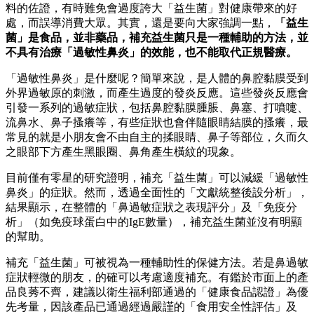
料的佐證，有時難免會過度誇大「益生菌」對健康帶來的好
處，而誤導消費大眾。其實，還是要向大家強調一點，
「益生
菌」是食品，並非藥品，補充益生菌只是一種輔助的方法，並
不具有治療「過敏性鼻炎」的效能，也不能取代正規醫療。
「過敏性鼻炎」是什麼呢？簡單來說，是人體的鼻腔黏膜受到
外界過敏原的刺激，而產生過度的發炎反應。這些發炎反應會
引發一系列的過敏症狀，包括鼻腔黏膜腫脹、鼻塞、打噴嚏、
流鼻水、鼻子搔癢等，有些症狀也會伴隨眼睛結膜的搔癢，最
常見的就是小朋友會不由自主的揉眼睛、鼻子等部位，久而久
之眼部下方產生黑眼圈、鼻角產生橫紋的現象。
目前僅有零星的研究證明，補充「益生菌」可以減緩「過敏性
鼻炎」的症狀。然而，透過全面性的「文獻統整後設分析」，
結果顯示，在整體的「鼻過敏症狀之表現評分」及「免疫分
析」（如免疫球蛋白中的IgE數量），補充益生菌並沒有明顯
的幫助。
補充「益生菌」可被視為一種輔助性的保健方法。若是鼻過敏
症狀輕微的朋友，的確可以考慮適度補充。有鑑於市面上的產
品良莠不齊，建議以衛生福利部通過的「健康食品認證」為優
先考量，因該產品已通過經過嚴謹的「食用安全性評估」及