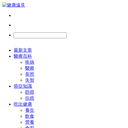
最新文章
醫療百科
疾病
醫療
長照
失智
癌症知識
防癌
抗癌
吃出健康
養生
飲食
營養