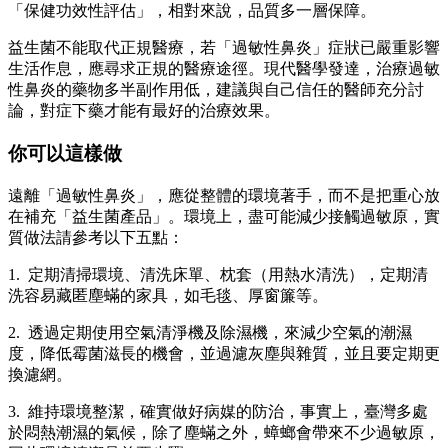
「保健功效性評估」，相對來說，品質多一層保障。
益生菌不能取代正規醫療，若「過敏性鼻炎」症狀已嚴重影響
生活作息，應尋求正規的醫療途徑。現代醫學發達，治療過敏
性鼻炎的藥物多半副作用低，建議與自己信任的醫師充分討
論，對症下藥才能有最好的治療效果。
你可以這樣做
遠離「過敏性鼻炎」，應從整體的環境著手，而不是把重心放
在補充「益生菌產品」。環境上，盡可能減少接觸過敏原，實
質做法請參考以下五點：
1. 定期清掃環境、清洗床單、枕套（用熱水清洗），定期清
洗容易藏匿塵蟎的家具，如毛毯、厚窗簾等。
2. 透過定期使用空氣清淨機及除濕機，來減少空氣的潮濕
度，降低霉菌滋長的機會，並過濾灰塵與雜質，並且要定期更
換濾網。
3. 維持環境整潔，確實做好病媒的防治，事實上，臺灣多處
於悶熱潮濕的氣候，除了塵蟎之外，蟑螂會帶來不少過敏原，