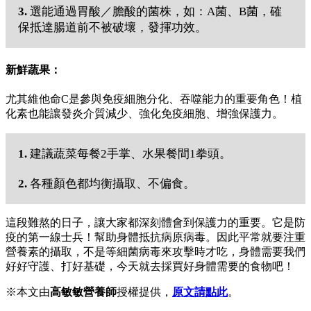
3.
選能通過胃酸／膽酸的菌株，如：A菌、B菌，確
保抵達腸道前不被破壞，發揮功效。
新鮮蔬果：
尤其維他命C是參與免疫細胞分化、吞噬能力的重要角色！植
化素也能讓發炎介質減少、強化免疫細胞、增強保護力。
1.
建議蔬菜每餐2手掌、水果餐間1拳頭。
2.
各種顏色都均衡攝取、不偏食。
這段難熬的日子，讓大家都深刻體會到保護力的重要。它是防
疫的第一線士兵！幫助身體抵抗病原病毒。因此平常就要注重
營養素的攝取，不是等細菌病毒來攻擊時才吃，身體需要我們
好好守護、打好基礎，今天就去採買好身體需要的食物吧！
※本文由
高敏敏營養師
授權提供，
原文請點此
。