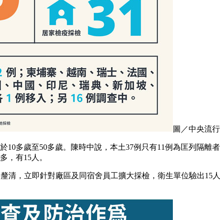
圖／中央流行
於10多歲至50多歲。陳時中說，本土37例只有11例為匡列隔
多，有15人。
源待釐清，立即針對廠區及同宿舍員工擴大採檢，衛生單位驗出1