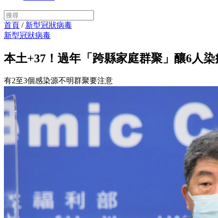
首頁
/
新型冠狀病毒
新型冠狀病毒
本土+37！過年「跨縣家庭群聚」釀6人
有2至3個感染源不明群聚要注意