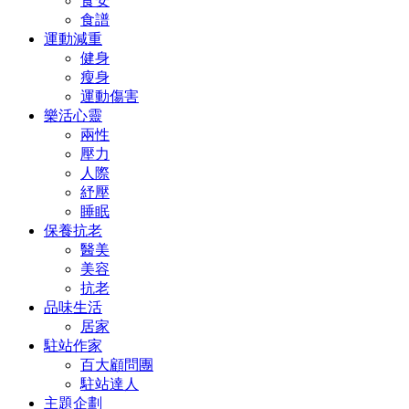
食安
食譜
運動減重
健身
瘦身
運動傷害
樂活心靈
兩性
壓力
人際
紓壓
睡眠
保養抗老
醫美
美容
抗老
品味生活
居家
駐站作家
百大顧問團
駐站達人
主題企劃