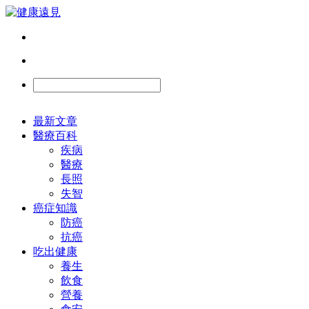
最新文章
醫療百科
疾病
醫療
長照
失智
癌症知識
防癌
抗癌
吃出健康
養生
飲食
營養