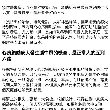
預防於未病，而不是治療於已病；幫助所有民眾有更好的生活
品質，是陳適安回饋社會最好的方式。
「預防重於治療」這句老話，大家耳熟能詳，但陳適安的感受
特別深刻，因為研究心房顫動多年，他深知心房顫動引起的嚴
重併發症，尤其是中風，是如何影響到病患個人及其家庭，甚
至是整個國家社會。如果能夠防患於未然，就可以節省下龐大
的財務支出及社會成本。
心房顫動病人發生腦中風的機會，是正常人的五到
六倍
根據學術研究發現，心房顫動病人發生腦中風的機會，是正常
人的五到六倍。以台灣來說，大約15％的中風病人是由心房顫
動引起，一旦引發中風，不但死亡率高，而且預後不佳，需要
長期大量的照護和復健，不但病人自己要承受病痛的折磨，整
個家庭都連帶受到影響。
經濟上的損失，更是一大負擔。根據統計，花費在腦中風病人
的醫療成本，一個人至少需要100萬，如果能夠靠著事先預
防，減少心房顫動病人發生中風，對已經虧損累累的健保財