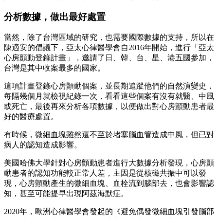
分析數據，做出最好處置
當然，除了台灣區域的研究，也需要國際數據的支持，所以在
陳適安的倡議下，亞太心律醫學會自2016年開始，進行「亞太
心房顫動登錄計畫」，邀請了日、韓、台、星、港五國參加，
台灣是其中收案最多的國家。
這項計畫登錄心房顫動個案，並長期追蹤他們的自然演變史，
每隔幾個月就檢視紀錄一次，看看這些個案有沒有就醫、中風
或死亡，最後再來分析各項數據，以便做出對心房顫動患者最
好的醫療處置。
有時候，微細血塊雖然還不至於堵塞腦血管造成中風，但已對
病人的認知造成影響。
美國哈佛大學針對心房顫動患者進行大數據分析發現，心房顫
動患者的認知功能較正常人差，主因是從核磁共振中可以發
現，心房顫動產生的微細血塊、血栓流到腦部去，也會影響認
知，甚至可能提早出現阿茲海默症。
2020年，歐洲心律醫學會發起的《避免偶發微細血塊引發腦部