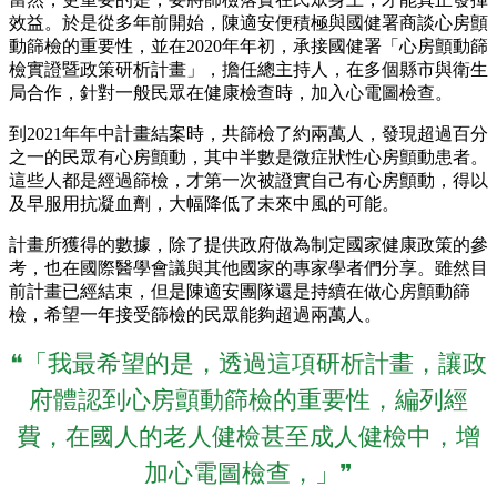
效益。於是從多年前開始，陳適安便積極與國健署商談心房顫
動篩檢的重要性，並在2020年年初，承接國健署「心房顫動篩
檢實證暨政策研析計畫」，擔任總主持人，在多個縣市與衛生
局合作，針對一般民眾在健康檢查時，加入心電圖檢查。
到2021年年中計畫結案時，共篩檢了約兩萬人，發現超過百分
之一的民眾有心房顫動，其中半數是微症狀性心房顫動患者。
這些人都是經過篩檢，才第一次被證實自己有心房顫動，得以
及早服用抗凝血劑，大幅降低了未來中風的可能。
計畫所獲得的數據，除了提供政府做為制定國家健康政策的參
考，也在國際醫學會議與其他國家的專家學者們分享。雖然目
前計畫已經結束，但是陳適安團隊還是持續在做心房顫動篩
檢，希望一年接受篩檢的民眾能夠超過兩萬人。
❝「我最希望的是，透過這項研析計畫，讓政
府體認到心房顫動篩檢的重要性，編列經
費，在國人的老人健檢甚至成人健檢中，增
加心電圖檢查，」❞