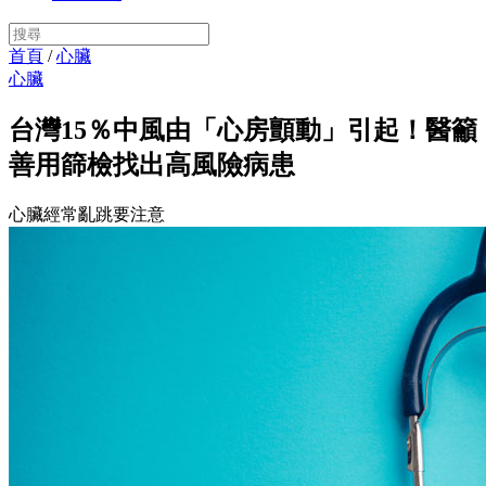
首頁
/
心臟
心臟
台灣15％中風由「心房顫動」引起！醫籲
善用篩檢找出高風險病患
心臟經常亂跳要注意