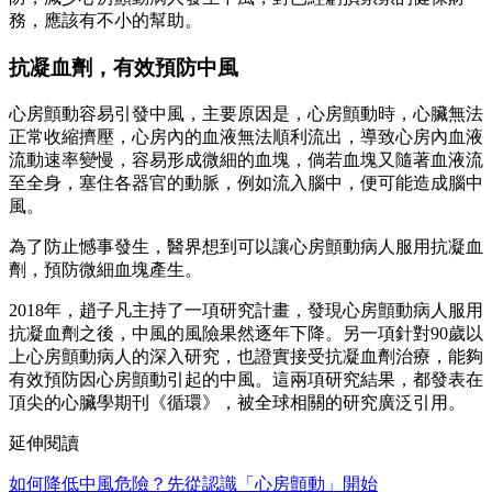
務，應該有不小的幫助。
抗凝血劑，有效預防中風
心房顫動容易引發中風，主要原因是，心房顫動時，心臟無法
正常收縮擠壓，心房內的血液無法順利流出，導致心房內血液
流動速率變慢，容易形成微細的血塊，倘若血塊又隨著血液流
至全身，塞住各器官的動脈，例如流入腦中，便可能造成腦中
風。
為了防止憾事發生，醫界想到可以讓心房顫動病人服用抗凝血
劑，預防微細血塊產生。
2018年，趙子凡主持了一項研究計畫，發現心房顫動病人服用
抗凝血劑之後，中風的風險果然逐年下降。另一項針對90歲以
上心房顫動病人的深入研究，也證實接受抗凝血劑治療，能夠
有效預防因心房顫動引起的中風。這兩項研究結果，都發表在
頂尖的心臟學期刊《循環》，被全球相關的研究廣泛引用。
延伸閱讀
如何降低中風危險？先從認識「心房顫動」開始