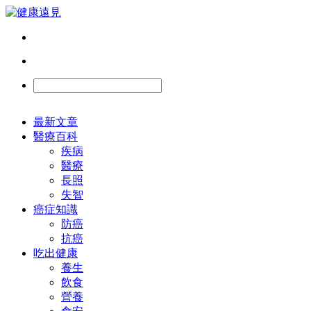
最新文章
醫療百科
疾病
醫療
長照
失智
癌症知識
防癌
抗癌
吃出健康
養生
飲食
營養