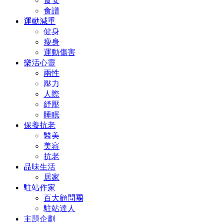
食安
食譜
運動減重
健身
瘦身
運動傷害
樂活心靈
兩性
壓力
人際
紓壓
睡眠
保養抗老
醫美
美容
抗老
品味生活
居家
駐站作家
百大顧問團
駐站達人
主題企劃