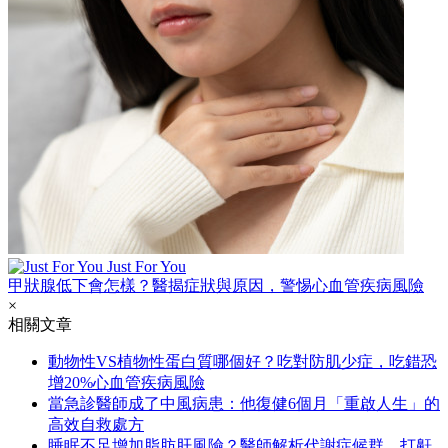
Just For You
甲狀腺低下會怎樣？醫揭症狀與原因，警惕心血管疾病風險
×
相關文章
動物性VS植物性蛋白質哪個好？吃對防肌少症，吃錯恐
增20%心血管疾病風險
當急診醫師成了中風病患：他復健6個月「重啟人生」的
高效自救處方
睡眠不足增加脂肪肝風險？醫師解析代謝症候群、打鼾