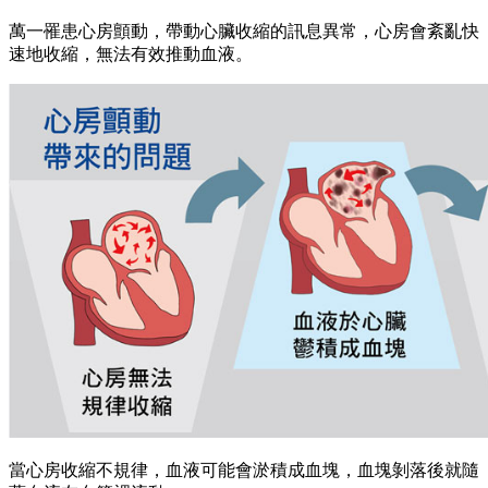
萬一罹患心房顫動，帶動心臟收縮的訊息異常，心房會紊亂快
速地收縮，無法有效推動血液。
當心房收縮不規律，血液可能會淤積成血塊，血塊剝落後就隨