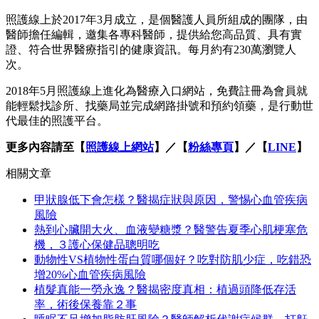
照護線上於2017年3月成立，是個醫護人員所組成的團隊，由
醫師擔任編輯，邀集各專科醫師，提供給您高品質、具有實
證、符合世界醫療指引的健康資訊。每月約有230萬瀏覽人
次。
2018年5月照護線上進化為醫療入口網站，免費註冊為會員就
能輕鬆找診所、找藥局並完成網路掛號和預約領藥，是行動世
代最佳的照護平台。
更多內容請至【
照護線上網站
】／【
粉絲專頁
】／【
LINE
】
相關文章
甲狀腺低下會怎樣？醫揭症狀與原因，警惕心血管疾病
風險
熱到心臟開大火、血液變糖漿？醫警告夏季心肌梗塞危
機，３護心保健品聰明吃
動物性VS植物性蛋白質哪個好？吃對防肌少症，吃錯恐
增20%心血管疾病風險
植髮真能一勞永逸？醫揭密度真相：植過頭降低存活
率，術後保養靠２事