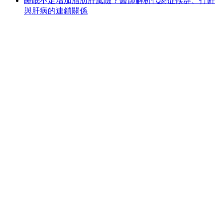
睡眠不足增加脂肪肝風險？醫師解析代謝症候群、打鼾
與肝病的連鎖關係