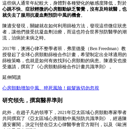
這些病人通常年紀較大，身體對各種變化的敏感度降低，對於
心跳不快、症狀輕微的心房顫動缺乏警覺，沒有及時就醫，也
就失去了服用抗凝血劑預防中風的機會
。
陳適安發現，關鍵就在如何利用篩檢方法，發現這些微症狀患
者，讓他們接受抗凝血劑治療，而這也符合世界預防醫學的潮
流，治病於未病之時。
2017年，澳洲心律不整學者班．弗里德曼（Ben Freedman）教
授發起了全球心房顫動篩檢合作計畫，希望制定出全球適用的
篩檢策略，也就是如何有效找到心房顫動的病患。陳適安也接
受邀請，撰寫了《心房顫動篩檢合作計畫共識準則》 。
延伸閱讀
心房顫動增加中風、猝死風險！銀髮族切勿忽視
研究領先，撰寫醫界準則
此外，在趙子凡的領導下，2021年亞太區域心房顫動專家學者
共同撰寫了《亞太區域心房顫動中風預防共識準則》，經過陳
適安審閱，決定刊登在亞太心律醫學會官方期刊，以及《歐洲