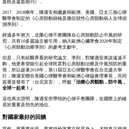
血栓及凝血期刊》 。
2017、2018兩年，陳適安相繼參與歐洲、美國、亞太三個心律
醫學會制定的《心房顫動篩檢及微症狀性心房顫動病人全球偵
測準則》。
經過多年努力，北榮心律不整團隊在心房顫動防止中風的研
究，共有10多篇論文被引用，納入歐洲心臟學會2020年制定
《心房顫動治療準則》的參考文獻中。
但是，只有給醫界看的研究論文、準則，對陳適安來說遠遠不
夠，他更希望能引起全球民眾對心房顫動治療及中風預防的重
視，所以趁著2018年，第11屆亞太心律醫學會在台北盛大舉
行，陳適安聯合美國心律醫學會和歐洲心律協會理事長，共同
簽署並發布了〈台北宣言〉，呼籲
「治療心房顫動，防中風，
全球一起來！」
這也再次證明，陳適安所帶領的心律不整團隊，在國際上的確
居於重要及領先的地位。
對國家最好的回饋
當然，更重要的是，要將篩檢落實在民眾身上，才能真正發揮