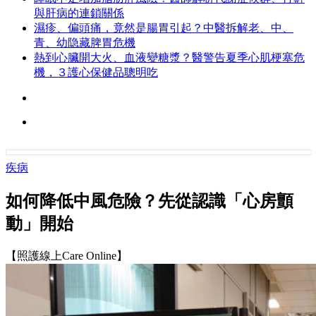
與肝病的連鎖關係
濕疹、偏頭痛，竟然是腸胃引起？中醫拆解老、中、
青、幼隐藏脾胃危機
熱到心臟開大火、血液變糖漿？醫警告夏季心肌梗塞危
機，３護心保健品聰明吃
疾病
如何降低中風危險？先從認識「心房顫
動」開始
【照護線上Care Online】