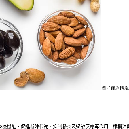
圖／僅為情境配圖
免疫機能
、
促進新陳代謝
、
抑制發炎及過敏反應等作用
。
橄欖油