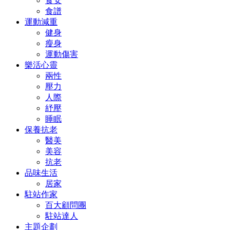
食安
食譜
運動減重
健身
瘦身
運動傷害
樂活心靈
兩性
壓力
人際
紓壓
睡眠
保養抗老
醫美
美容
抗老
品味生活
居家
駐站作家
百大顧問團
駐站達人
主題企劃