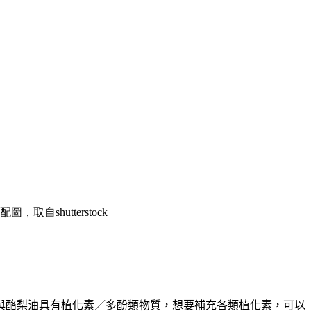
，取自shutterstock
與酪梨油具有植化素
／
多酚類物質
，
想要補充各類植化素
，
可以