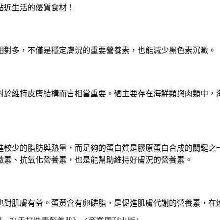
貼近生活的優質食材
！
相對多
，
不僅是穩定膚況的重要營養素
，
也能減少黑色素沉澱
。
對於維持皮膚結構而言相當重要
。
硒主要存在海鮮類與肉類中
，
進較少的脂肪與熱量
，
而足夠的蛋白質是膠原蛋白合成的關鍵之
激素
、
抗氧化營養素
，
也是能幫助維持好膚況的營養素
。
也對肌膚有益
。
蛋黃含有卵磷脂
，
是促進肌膚代謝的營養素
，
在