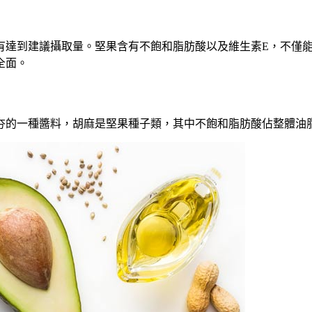
有達到建議攝取量
。
堅果含有不飽和脂肪酸以及維生素
E
，
不僅
全面
。
夯的一種醬料
，
胡麻是堅果種子類
，
其中不飽和脂肪酸佔整體油