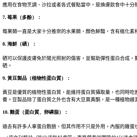
應用在食物烹調
、
沙拉或者各式餐點當中
，
是煥膚飲食中十分
7. 莓果（多酚）：
莓果類一直是大家十分推崇的水果類
，
顏色鮮豔
，
含有植化素
8. 海鮮（硒）：
硒可以保護皮膚免於陽光照射的傷害
，
並幫助彈性蛋白合成
，
硒
。
9. 黃豆製品（植物性蛋白質）：
黃豆是優質的植物性蛋白質
，
能維持蛋白質攝取量
，
也同時吃
養
。
豆製品除了蛋白質之外也含有大豆異黃酮
，
是一種植物雌
10. 雞蛋（蛋白質、卵磷脂）：
過去有許多人拿蛋白敷臉
，
但其作用不只是外用
，
內服的雞蛋