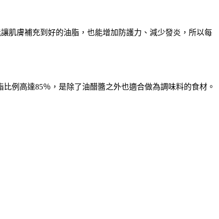
能讓肌膚補充到好的油脂
，
也能增加防護力
、
減少發炎
，
所以每
脂比例高達
85
％，
是除了油醋醬之外也適合做為調味料的食材
。