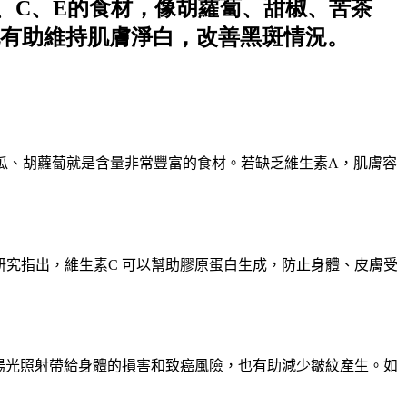
、C、E的食材，像胡蘿蔔、甜椒、苦茶
有助維持肌膚淨白，改善黑斑情況。
瓜
、
胡蘿蔔就是含量非常豐富的食材
。
若缺乏維生素
A
，
肌膚容
研究指出
，
維生素
C
可以幫助膠原蛋白生成
，
防止身體
、
皮膚受
陽光照射帶給身體的損害和致癌風險
，
也有助減少皺紋產生
。
如