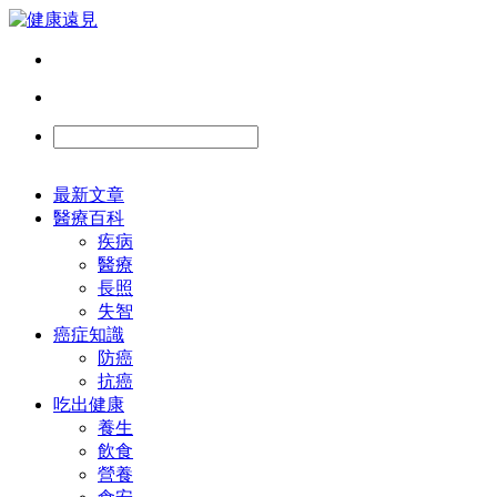
最新文章
醫療百科
疾病
醫療
長照
失智
癌症知識
防癌
抗癌
吃出健康
養生
飲食
營養