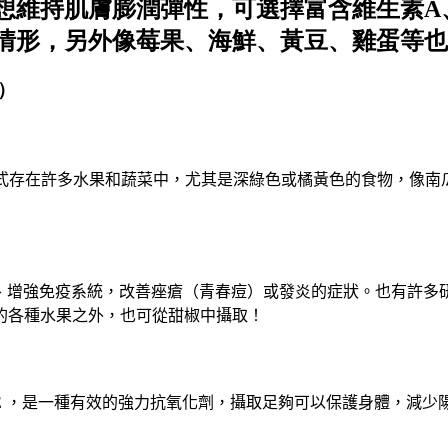
想維持肌膚膨潤彈性，可選擇富含維生素A
情形，另外像莓果、海鮮、黃豆、雞蛋等也
）
式存在許多水果和蔬菜中
，
尤其是深綠色或橘黃色的食物
，
像南
、
增強免疫系統
，
改善痤瘡
（
青春痘
）
或發炎的症狀
。
也有許多
的各種水果之外
，
也可從甜椒中攝取
！
E
，
是一種有效的強力抗氧化劑
，
攝取足夠可以保護身體
，
減少