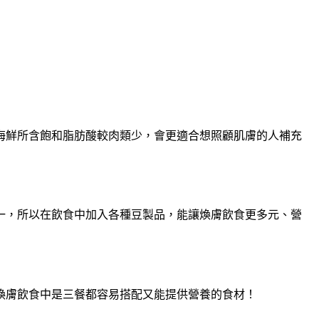
海鮮所含飽和脂肪酸較肉類少
，
會更適合想照顧肌膚的人補充
一
，
所以在飲食中加入各種豆製品
，
能讓煥膚飲食更多元
、
營
煥膚飲食中是三餐都容易搭配又能提供營養的食材
！