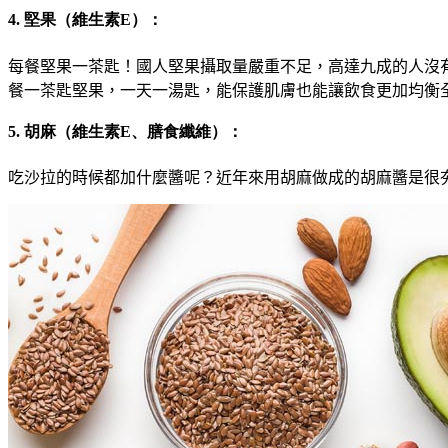
4. 堅果（維生素E）：
每餐堅果一茶匙
！
國人堅果攝取量嚴重不足
，
高達九
成的人沒
餐一茶匙堅果
，
一天一湯匙
，
能保護肌膚也能讓飲食更加均衡
5. 胡麻（維生素E、膳食纖維）：
吃沙拉的時候都加什麼醬呢
？
近年來用胡麻做成的胡麻醬是很