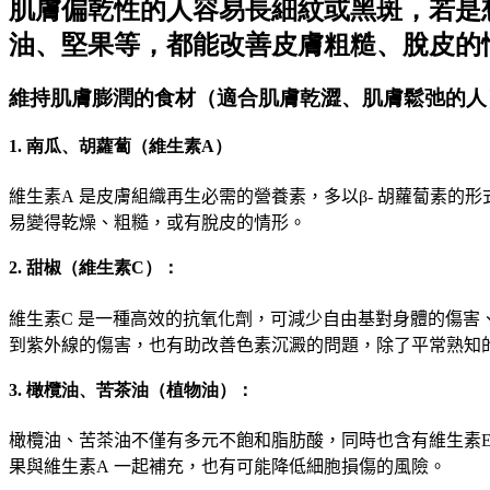
肌膚偏乾性的人容易長細紋或黑斑，若是
油、堅果等，都能改善皮膚粗糙、脫皮的
維持肌膚膨潤的食材（適合肌膚乾澀、肌膚鬆弛的人
1. 南瓜、胡蘿蔔（維生素A）
維生素
A
是皮膚組織再生必需的營養素
，
多以
β
-
胡蘿蔔素的形
易變得乾燥
、
粗糙
，
或有脫皮的情形
。
2. 甜椒（維生素C）：
維生素
C
是一種高效的抗氧化劑
，
可減少自由基對身體的傷害
到紫外線的傷害
，
也有助改善色素沉澱的問題
，
除了平常熟知
3. 橄欖油、苦茶油（植物油）：
橄欖油
、
苦茶油不僅有多元不飽和脂肪酸
，
同時也含有維生素
果與維生素
A
一起補充
，
也有可能降低細胞損傷的風險
。