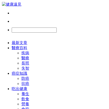
最新文章
醫療百科
疾病
醫療
長照
失智
癌症知識
防癌
抗癌
吃出健康
養生
飲食
營養