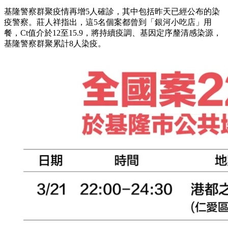
基隆警察群聚疫情再增5人確診，其中包括昨天已經公布的染
疫警察。莊人祥指出，這5名個案都曾到「銀河小吃店」用
餐，Ct值介於12至15.9，將持續疫調、基因定序釐清感染源，
基隆警察群聚累計8人染疫。