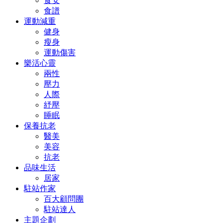
食安
食譜
運動減重
健身
瘦身
運動傷害
樂活心靈
兩性
壓力
人際
紓壓
睡眠
保養抗老
醫美
美容
抗老
品味生活
居家
駐站作家
百大顧問團
駐站達人
主題企劃