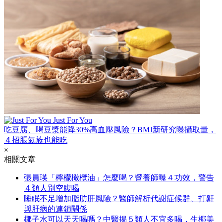
Just For You
吃豆腐、喝豆漿能降30%高血壓風險？BMJ新研究曝攝取量，
４招脹氣族也能吃
×
相關文章
張員瑛「檸檬橄欖油」怎麼喝？營養師曝４功效，警告
４類人別空腹喝
睡眠不足增加脂肪肝風險？醫師解析代謝症候群、打鼾
與肝病的連鎖關係
椰子水可以天天喝嗎？中醫揭５類人不宜多喝，生椰美