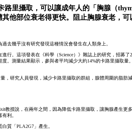
路里攝取，可以讓成年人的「胸腺（thymu
體其他部位衰老得更快。阻止胸腺衰老，可
為過去幾乎沒有研究發現這種情況會發生在人類身上。
。這項發表在《科學（Science）》雜誌上的研究，招募了23
。測量結果顯示，參與者平均減少大約14%的卡路里攝取量。對
肪量，研究人員發現，減少卡路里攝取的群組，腺體周圍的脂肪
ep Dixit教授說，在兩年之間，因為降低卡路里攝取，讓胸腺產
樣有利。
質「PLA2G7」產生。