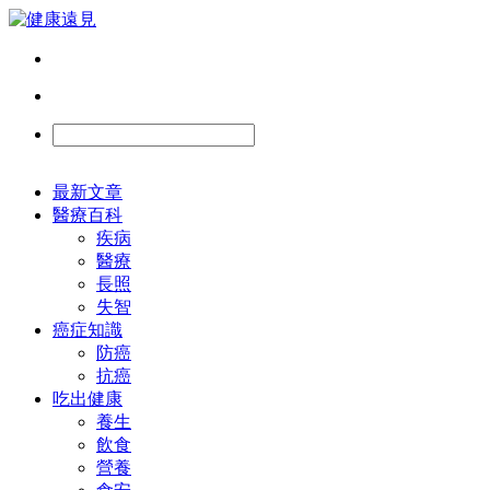
最新文章
醫療百科
疾病
醫療
長照
失智
癌症知識
防癌
抗癌
吃出健康
養生
飲食
營養