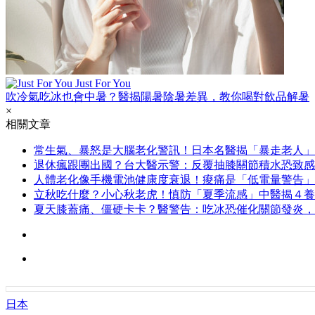
Just For You
吹冷氣吃冰也會中暑？醫揭陽暑陰暑差異，教你喝對飲品解暑
×
相關文章
常生氣、暴怒是大腦老化警訊！日本名醫揭「暴走老人」
退休瘋跟團出國？台大醫示警：反覆抽膝關節積水恐致感
人體老化像手機電池健康度衰退！痠痛是「低電量警告」
立秋吃什麼？小心秋老虎！慎防「夏季流感」中醫揭４養
夏天膝蓋痛、僵硬卡卡？醫警告：吃冰恐催化關節發炎，
日本