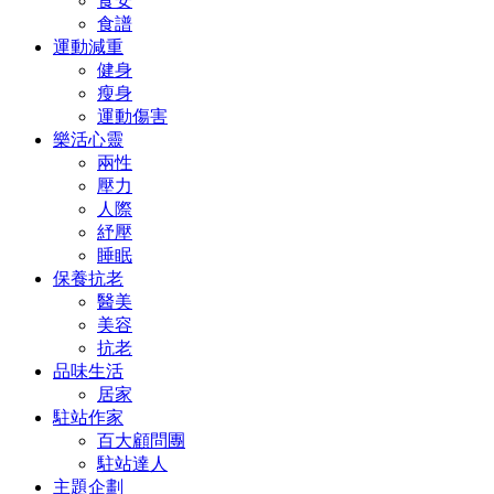
食安
食譜
運動減重
健身
瘦身
運動傷害
樂活心靈
兩性
壓力
人際
紓壓
睡眠
保養抗老
醫美
美容
抗老
品味生活
居家
駐站作家
百大顧問團
駐站達人
主題企劃