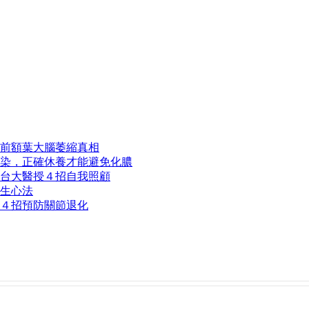
前額葉大腦萎縮真相
染，正確休養才能避免化膿
台大醫授４招自我照顧
生心法
４招預防關節退化