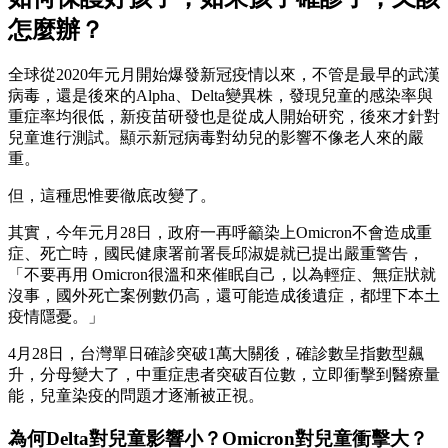
怎麼辦？
全球從2020年元月開始爆發新冠疫情以來，不管是最早的武漢
病毒，還是後來的Alpha、Delta變異株，發現兒童的感染率與
重症率均很低，新疫苗研發也是從成人開始研究，後來才針對
兒童進行測試。顯示新冠病毒對幼兒的影響不像老人來的嚴
重。
但，這種思惟要徹底改變了。
其實，今年元月28日，政府一再呼籲染上Omicron不會造成重
症、死亡時，國民健康署前署長邱淑媞就已提出嚴重警告，
「不要再用 Omicron很溫和來催眠自己，以為輕症、無症狀就
沒事，國外死亡案例數仍高，還可能造成後遺症，都埋下本土
疫情隱憂。」
4月28日，台灣單日確診突破1萬大關後，確診數呈指數型飆
升，分母變大了，中重症患者突破百位數，立即衝擊到醫療量
能，兒童染疫的問題才逐漸被正視。
為何Delta對兒童影響小？Omicron對兒童衝擊大？