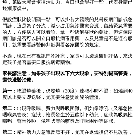
燒，第四天就會恢復活動力、胃口也會變好一些，代表身體已
逐漸康復中。
假設症狀比較明顯一點，可以掛各大醫院的兒科疫病門診或急
門診，這是為了分流，減少占用急診醫療資源，留給緊急需要
的人，方便病人可以看診、拿一些緩解症狀的藥物。但這個疫
病門診是否可以開立口服抗病毒用藥，以及兒童是不是適合服
用，就需要看診醫師判斷與看各家醫院的規定。
不過，現在已有視訊門診診療，家長可以透過醫師評估，來決
定孩子是否需要口服抗病毒藥物。
家長請注意，如果孩子出現以下六大現象，要特別提高警覺，
盡快送醫治療。
第一：
吃退燒藥後，仍發燒（39度）達48小時不退；如燒到40
度以上要立即送醫，尤其要注意嬰幼兒的體溫。
第二：
出現呼吸喘、費力與呼吸困難。例如像哮吼（又稱急性
咽喉氣管炎）症狀，較長發生於五歲以下幼兒，症狀為吸氣性
喘鳴、聲音沙啞、像狗吠聲的咳嗽及呼吸困難等症狀。
第三：
精神活力與意識反應不好，尤其在退燒後仍不見改善，