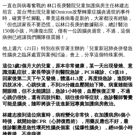
一直在與病毒奮戰的 林口長庚醫院兒童加護病房主任林建志
坦言，當台灣出現兒童被Omicron攻擊轉重症腦炎過世的事件
時，確實手忙腳亂，畢竟這株病毒是新的，大家都沒有經驗，
「但也請家長不要恐慌，以林口長庚的數據顯示，總計醫治
150個小孩，均康復出院，僅有一位因腦炎過世，不過，這個
病例已經讓我們團隊很震撼！」
他上週六（21日）特別在疾管署主辦的「兒童新冠肺炎併發急
性腦炎之臨床處置與案例討論」會上，分享這個特殊案例。
這位3歲2個月大的兒童，原本非常健康，某一天出現發燒、意
識混亂症狀，家長帶孩子到醫院急診，PCR確診、Ct值18，
回家後第二天下午又發燒，體溫41.3度，再度掛急診，進院時
四肢冰冷、心跳快速，不到20分鐘血壓開始下降。病童雖能張
開眼睛，但不太能講話，急診1小時後，血壓恢復正常，不過
心跳仍很快，還有四肢抖動、頭往後仰等症狀，急診醫師警覺
可能是腦炎，隨即將孩子送進新冠專責加護病房救治。
林建志接到這位病童時，病程變化非常快，在加護病房6個小
時後，就開始做CPR（心肺復甦術），用藥反應也不好，最
後診斷應是急性壞死性腦炎個案（猛爆性腦炎），經60個小時
搶救後，不幸病逝。