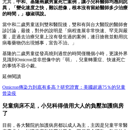
尤其，
中和、基隆兩歲男童死亡案例，讓小兒科醫師均感到詫
異，「變化速度之快，難以想像，根本沒有留給醫師多少治療
的時間，」穆淑琪說。
當中和二歲男童送到雙和醫院後，雙和有與台大醫院的醫師會
診討論，最後，對外的說明是「病程進展非常快速、罕見與嚴
重，是過去治療兒童上沒有發生過的案例，連日搶救並動用抗
病毒藥物仍出現憾事，宣告不治。」
基隆的二歲男童從發高燒到過世的時間僅幾個小時，更讓外界
見識到Omicron並非想像中的「弱」，兒童轉重症、快速死亡
的事情不容小覷。
延伸閱讀
Omicron傳染力到底有多高？研究證實：美國超過75％的兒童
曾染疫
兒童病床不足，小兒科得借用大人的負壓加護病房
了
目前，各大醫院的加護病房都以成人為主，主因是兒童平常醫