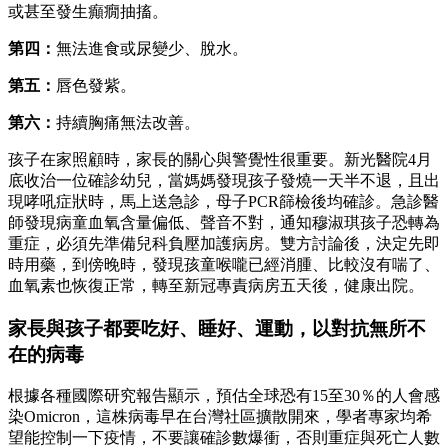
或甚至發生癲癇抽搐。
第四：
無法進食或尿變少、脫水。
第五：
唇色發紫。
第六：
持續胸痛無法改善。
孩子在家照顧時，家長的關心與警覺性很重要。新光醫院4月
底收治一位確診幼兒，當媽媽發現孩子發燒一天半不退，且出
現哮吼症狀時，馬上送急診，母子PCR篩檢後均確診。急診醫
師發現病童血氧含量偏低、聲音不對，通知穆淑琪孩子恐轉為
重症，必須先準備兒科負壓加護病房。雙方討論後，決定先即
時用藥，到傍晚時，發現孩童喉嚨已經消腫、比較沒有喘了、
血氧素也恢復正常，轉至新冠專責病房五天後，健康出院。
家長與孩子都要吃好、睡好、運動，以對抗無所不
在的病毒
根據各種國際研究報告顯示，預估全球恐有15至30％的人會感
染Omicron，這株病毒早在台灣社區擴散開來，學者專家均希
望能控制一下疫情，不要讓確診數爆衝，否則重症與死亡人數