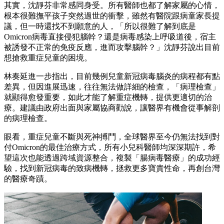
其實，沈靜芬非常感同身受。所有醫師也都了解家屬的心情，
根本很難撫平孩子突然過世的衝擊，雖然有醫院跟病童家長提
議，但一時還找不到願意的人，「所以很難了解到底是
Omicron病毒直接侵犯腦幹？還是病毒感染上呼吸道後，宿主
被誘發不正常的免疫反應，進而攻擊腦幹？」沈靜芬說出目前
想搶救重症兒童的困境。
林奏延進一步指出，目前幾例兒童新冠病毒腦炎的病程都有點
差異，但因進展迅速，往往無法做詳細的檢查，「病理檢查」
就顯得愈發重要，如此才能了解重症機轉，提供更適切的治
療。建議由政府出面與家屬協商勸說，讓醫界有機會從事解剖
的病理檢查。
眼看，重症兒童不斷與死神搏鬥，全球醫界至今仍無法找到對
付Omicron的最佳治療方式，所有小兒科醫師均深深期許，希
望這次也能透過跨域資源整合，複製「腸病毒醫療」的成功經
驗，找到新冠病毒的致病機轉，拯救更多寶貴性命，再創台灣
的醫療奇蹟。