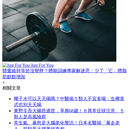
Just For You
體重維持等於沒變胖？體能訓練專家解迷思：少了「它」體脂
肪默默增加
×
相關文章
椰子水可以天天喝嗎？中醫揭５類人不宜多喝，生椰美
式也別天天喝
東野圭吾大腸癌過世，享壽68歲！６異常症狀注意、５
類人是高風險群
常生氣、暴怒是大腦老化警訊！日本名醫揭「暴走老
人」前額葉大腦萎縮真相