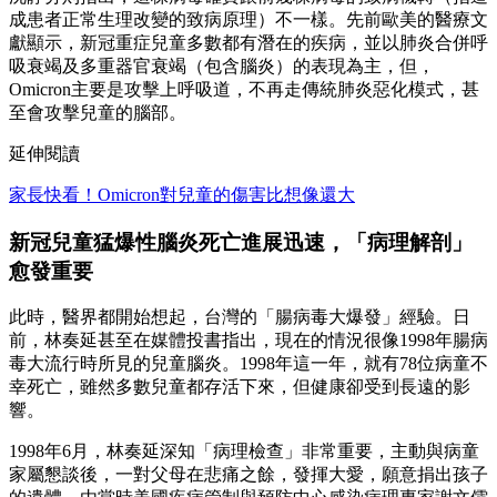
成患者正常生理改變的致病原理）不一樣。先前歐美的醫療文
獻顯示，新冠重症兒童多數都有潛在的疾病，並以肺炎合併呼
吸衰竭及多重器官衰竭（包含腦炎）的表現為主，但，
Omicron主要是攻擊上呼吸道，不再走傳統肺炎惡化模式，甚
至會攻擊兒童的腦部。
延伸閱讀
家長快看！Omicron對兒童的傷害比想像還大
新冠兒童猛爆性腦炎死亡進展迅速，「病理解剖」
愈發重要
此時，醫界都開始想起，台灣的「腸病毒大爆發」經驗。日
前，林奏延甚至在媒體投書指出，現在的情況很像1998年腸病
毒大流行時所見的兒童腦炎。1998年這一年，就有78位病童不
幸死亡，雖然多數兒童都存活下來，但健康卻受到長遠的影
響。
1998年6月，林奏延深知「病理檢查」非常重要，主動與病童
家屬懇談後，一對父母在悲痛之餘，發揮大愛，願意捐出孩子