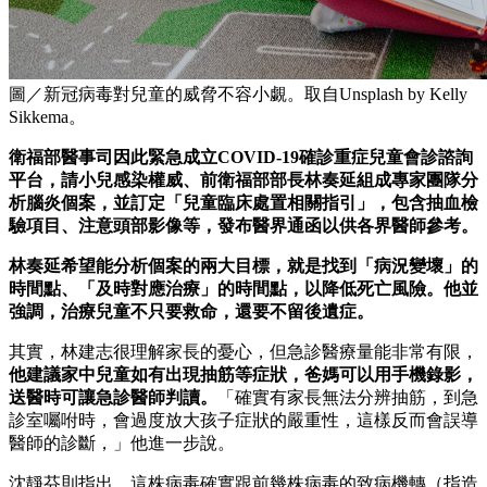
圖／新冠病毒對兒童的威脅不容小覷。取自Unsplash by Kelly
Sikkema。
衛福部醫事司因此緊急成立COVID-19確診重症兒童會診諮詢
平台，請小兒感染權威、前衛福部部長林奏延組成專家團隊分
析腦炎個案，並訂定「兒童臨床處置相關指引」，包含抽血檢
驗項目、注意頭部影像等，發布醫界通函以供各界醫師參考。
林奏延希望能分析個案的兩大目標，就是找到「病況變壞」的
時間點、「及時對應治療」的時間點，以降低死亡風險。他並
強調，治療兒童不只要救命，還要不留後遺症。
其實，林建志很理解家長的憂心，但急診醫療量能非常有限，
他建議家中兒童如有出現抽筋等症狀，爸媽可以用手機錄影，
送醫時可讓急診醫師判讀。
「確實有家長無法分辨抽筋，到急
診室囑咐時，會過度放大孩子症狀的嚴重性，這樣反而會誤導
醫師的診斷，」他進一步說。
沈靜芬則指出，這株病毒確實跟前幾株病毒的致病機轉（指造