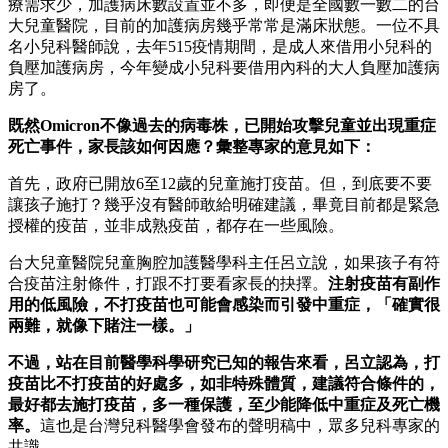
療需求少，加護病床數設置並不多，即便是全國數一數二的台
大兒童醫院，目前的加護病房幾乎常常是滿床狀態。一位不具
名小兒科醫師說，去年515疫情期間，是成人來借用小兒科的
負壓加護病房，今年變成小兒科要借用內科的大人負壓加護病
房了。
既然Omicron不像過去的病毒株，已開始攻擊兒童並出現重症
死亡事件，家長該如何因應？彙整專家的意見如下：
首先，政府已開放6至12歲的兒童施打疫苗。但，到底要不要
讓孩子施打？幾乎沒有醫師敢給明確建議，畢竟目前都是緊急
授權的疫苗，並非成熟疫苗，都存在一些風險。
台大兒童醫院兒童胸腔加護醫學科主任呂立說，如果孩子有符
合疫苗注射條件，打跟不打要看家長的抉擇。
注射疫苗有副作
用的低風險，不打疫苗也可能會感染而引發中重症，「確實很
兩難，就像下賭注一樣。」
不過，站在目前醫學科學研究已知的報告來看，呂立認為，打
疫苗比不打疫苗的好處多，如非特殊體質，建議符合條件的，
最好都去施打疫苗，多一種保護，至少能降低中重症及死亡機
率。
這也是台灣兒科醫學會發布的聲明稿中，眾多兒科專家的
共識。