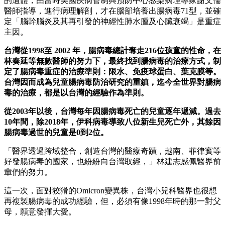
的遺體，由當時美國疾病管制與預防中心感染病理專家謝文儒
醫師指導，進行病理解剖，才在腦部培養出腸病毒71型，並確
定「腦幹腦炎及其再引發的神經性肺水腫及心臟衰竭」是重症
主因。
台灣從1998至 2002 年，腸病毒總計奪走216位孩童的性命，在
林奏延等無數醫師的努力下，最終找到腸病毒的治療方式，制
定了腸病毒重症的治療準則：限水、免疫球蛋白、葉克膜等。
台灣因而成為兒童腸病毒防治研究的重鎮，迄今全世界對腸病
毒的治療，都是以台灣的經驗作為準則。
從2003年以後，台灣每年因腸病毒死亡的兒童逐年遞減。過去
10年間，除2018年，伊科病毒導致八位新生兒死亡外，其餘因
腸病毒過世的兒童是0到2位。
「醫界透過跨域整合，創造台灣的醫療奇蹟，越南、菲律賓等
好發腸病毒的國家，也紛紛向台灣取經，」林建志感佩醫界前
輩們的努力。
這一次，面對狡猾的Omicron變異株，台灣小兒科醫界也很想
再複製腸病毒的成功經驗，但，必須有像1998年時的那一對父
母，願意發揮大愛。