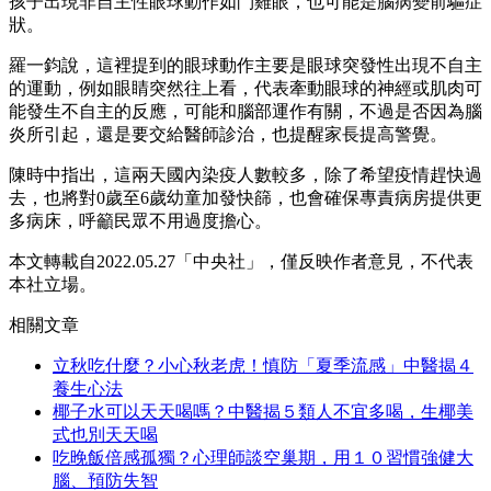
孩子出現非自主性眼球動作如鬥雞眼，也可能是腦病變前驅症
狀。
羅一鈞說，這裡提到的眼球動作主要是眼球突發性出現不自主
的運動，例如眼睛突然往上看，代表牽動眼球的神經或肌肉可
能發生不自主的反應，可能和腦部運作有關，不過是否因為腦
炎所引起，還是要交給醫師診治，也提醒家長提高警覺。
陳時中指出，這兩天國內染疫人數較多，除了希望疫情趕快過
去，也將對0歲至6歲幼童加發快篩，也會確保專責病房提供更
多病床，呼籲民眾不用過度擔心。
本文轉載自2022.05.27「中央社」，僅反映作者意見，不代表
本社立場。
相關文章
立秋吃什麼？小心秋老虎！慎防「夏季流感」中醫揭４
養生心法
椰子水可以天天喝嗎？中醫揭５類人不宜多喝，生椰美
式也別天天喝
吃晚飯倍感孤獨？心理師談空巢期，用１０習慣強健大
腦、預防失智