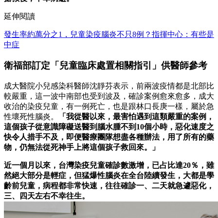
延伸閱讀
發生率約萬分之1，兒童染疫腦炎不只8例？指揮中心：有些是
中症
衛福部訂定「兒童臨床處置相關指引」供醫師參考
成大醫院小兒感染科醫師沈靜芬表示，前兩波疫情都是北部比
較嚴重，這一波中南部也受到波及，確診案例愈來愈多，成大
收治的染疫兒童，有一例死亡，也是跟林口長庚一樣，屬於急
性壞死性腦炎。
「我從醫以來，最害怕遇到這類嚴重的案例，
這個孩子從意識障礙送醫到腦水腫不到10個小時，惡化速度之
快令人措手不及，即便醫療團隊想盡各種辦法，用了所有的藥
物，仍無法從死神手上將這個孩子救回來。」
近一個月以來，台灣染疫兒童確診數激增，已占比達20％，雖
然絕大部分是輕症，但猛爆性腦炎在全台陸續發生，大都是學
齡前兒童，病程都非常快速，往往確診一、二天就急遽惡化，
三、四天左右不幸往生。