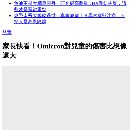
魚油不是大腦萬靈丹！研究揭高劑量DHA難防失智，這
些才是關鍵重點
東野圭吾大腸癌過世，享壽68歲！６異常症狀注意、５
類人是高風險群
兒童
家長快看！Omicron對兒童的傷害比想像
還大