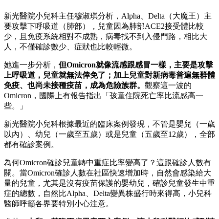
新光醫院小兒科主任穆淑琪分析，Alpha、Delta（大魔王）主
要攻擊下呼吸道（肺部），兒童因為肺部ACE2接受體比較
少，且免疫系統相對不成熟，病毒找不到入侵門路，相比大
人，不僅確診數少、症狀也比較輕微。
她進一步分析，
但Omicron就像流感跟感冒一樣，主要是攻擊
上呼吸道，兒童就無法倖免了
；加上兒童對新病毒普遍無群體
免疫、也尚未接種疫苗，成為危險族群。
觀察這一波的
Omicron，國際上有報告指出「孩童住院死亡率比流感高一
些。」
新光醫院小兒科根據最近的臨床案例發現，不管是嬰兒（一歲
以內）、幼兒（一歲至五歲）或是兒童（五歲至12歲），全部
都有確診案例。
為何Omicron確診兒童轉中重症比率變高了？這跟確診人數有
關。當Omicron確診人數在社區快速增加時，自然會感染給大
量的兒童，尤其是沒有疫苗保護的嬰幼兒，確診兒童發生中重
症的總數，自然比Alpha、Delta變異株盛行時來得高，小兒科
醫師呼籲各界要特別小心注意。