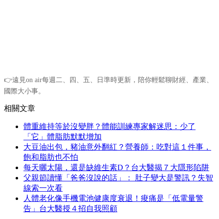
👉遠見on air每週二、四、五、日準時更新，陪你輕鬆聊財經、產業、
國際大小事。
相關文章
體重維持等於沒變胖？體能訓練專家解迷思：少了
「它」體脂肪默默增加
大豆油出包，豬油意外翻紅？營養師：吃對這１件事，
飽和脂肪也不怕
每天曬太陽，還是缺維生素D？台大醫揭７大隱形陷阱
父親節讀懂「爸爸沒說的話」： 肚子變大是警訊？失智
線索一次看
人體老化像手機電池健康度衰退！痠痛是「低電量警
告」台大醫授４招自我照顧