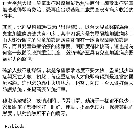
也會突然大增，兒童重症醫療量能恐無法應付，導致重症兒童
無法獲得即時救治，恐再度出現基隆二歲男童沒有病床收治的
憾事。
其實，北部兒科加護病床已出現警訊。以台大兒童醫院為例，
兒童加護病房總共有20床，其中四張床是負壓隔離加護病床，
而大部分醫院的兒童加護病房常常僅有一床負壓隔離加護病
床，而且兒童重症治療的複雜度、困難度都比較高，這也是為
何當一般醫院收到重症兒童，必須轉診至具有兒童加護病房照
顧能力的醫院。
確診人數不能爆衝，就是希望擴散速度不要太快，盡量減少重
症與死亡人數，如此，每位重症病人才能即時得到最適當的醫
療照顧。這也必須靠中央與地方一起努力防疫，全民做好個人
防護措施，並提高疫苗施打率。
穆淑琪總結說，疫情期間，帶緊口罩、勤洗手一樣都不能少，
家長跟孩子都要吃好、睡好、運動，提高免疫力，保持樂觀的
態度，以對抗無所不在的病毒。