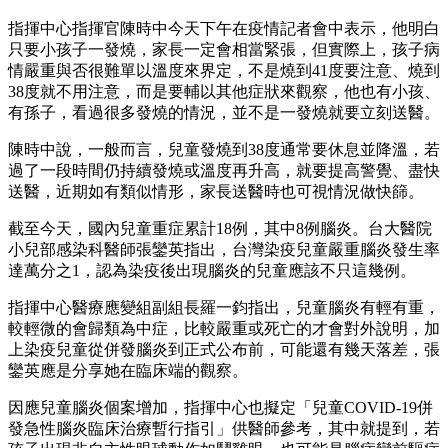
指揮中心指揮官陳時中今天下午在疫情記者會中表示，他明白
只要小孩子一發燒，家長一定會相當緊張，但實際上，孩子病
情嚴重與否很難單以溫度來界定，不是燒到41度要注意、燒到
38度就不用注意，而是要輔以其他症狀來觀察，他也有小孩、
有孫子，看過很多發燒的情況，並不是一發燒就要立刻送醫。
陳時中說，一般而言，兒童發燒到38度通常要休息並降溫，若
過了一段時間仍持續發燒或溫度再升高，就要提高警覺、盡快
送醫，近期如有類似情形，家長送醫時也可視情況做快篩。
截至今天，國內兒童重症累計18例，其中8例腦炎。台大醫院
小兒部感染科醫師張鑾英指出，台灣染疫兒童嚴重腦炎發生率
達萬分之1，認為染疫後出現腦炎的兒童應該不只這幾例。
指揮中心醫療應變組副組長羅一鈞指出，兒童腦炎有輕有重，
較輕微的會歸類為中症，比較嚴重或死亡的才會對外說明，加
上染疫兒童從併發腦炎到正式公布前，可能還有幾天落差，張
鑾英應是分享她在臨床端的觀察。
因應兒童腦炎個案增加，指揮中心也擬定「兒童COVID-19併
發急性腦炎臨床治療暫行指引」供醫師參考，其中就提到，若