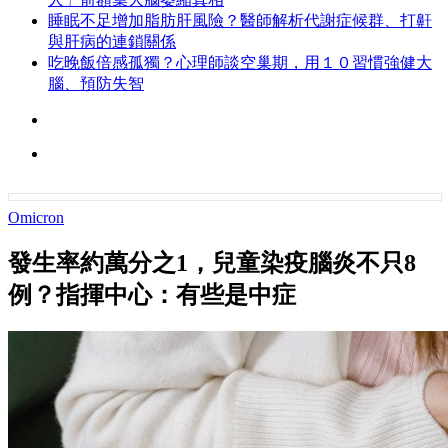
睡眠不足增加脂肪肝風險？醫師解析代謝症候群、打鼾
與肝病的連鎖關係
吃晚飯倍感孤獨？心理師談空巢期，用１０習慣強健大
腦、預防失智
Omicron
發生率約萬分之1，兒童染疫腦炎不只8
例？指揮中心：有些是中症