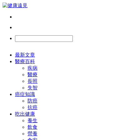
最新文章
醫療百科
疾病
醫療
長照
失智
癌症知識
防癌
抗癌
吃出健康
養生
飲食
營養