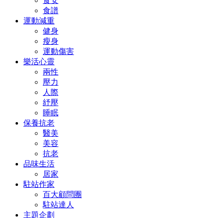
食安
食譜
運動減重
健身
瘦身
運動傷害
樂活心靈
兩性
壓力
人際
紓壓
睡眠
保養抗老
醫美
美容
抗老
品味生活
居家
駐站作家
百大顧問團
駐站達人
主題企劃