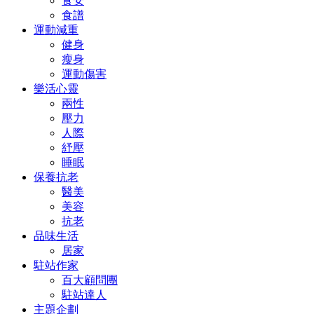
食安
食譜
運動減重
健身
瘦身
運動傷害
樂活心靈
兩性
壓力
人際
紓壓
睡眠
保養抗老
醫美
美容
抗老
品味生活
居家
駐站作家
百大顧問團
駐站達人
主題企劃