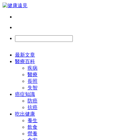
最新文章
醫療百科
疾病
醫療
長照
失智
癌症知識
防癌
抗癌
吃出健康
養生
飲食
營養