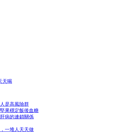
天天喝
類人是高風險群
１堅果穩定飯後血糖
肝病的連鎖關係
，一堆人天天做