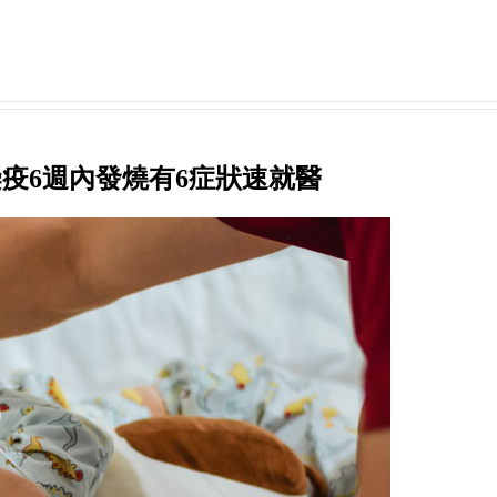
染疫6週內發燒有6症狀速就醫