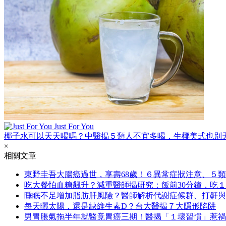
Just For You
椰子水可以天天喝嗎？中醫揭５類人不宜多喝，生椰美式也別
×
相關文章
東野圭吾大腸癌過世，享壽68歲！６異常症狀注意、５
吃大餐怕血糖飆升？減重醫師揭研究：飯前30分鐘，吃
睡眠不足增加脂肪肝風險？醫師解析代謝症候群、打鼾與
每天曬太陽，還是缺維生素D？台大醫揭７大隱形陷阱
男胃脹氣拖半年就醫竟胃癌三期！醫揭「１壞習慣」惹禍