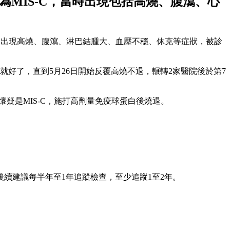
為MIS-C，當時出現包括高燒、腹瀉、心
月後卻出現高燒、腹瀉、淋巴結腫大、血壓不穩、休克等症狀，被診
就好了，直到5月26日開始反覆高燒不退，輾轉2家醫院後於第7
懷疑是MIS-C，施打高劑量免疫球蛋白後燒退。
續建議每半年至1年追蹤檢查，至少追蹤1至2年。