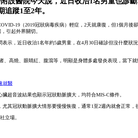
醫附設醫院今天說，近日收治1名男童也診斷
追蹤1至2年。
OVID-19（2019冠狀病毒疾病）輕症，2天就康復，但1個
房，引起外界關切。
示，近日收治1名年約5歲男童，在4月30日確診但沒什麼狀況
9確診者、高燒、眼睛紅、腹瀉等，明顯是身體多處發炎表現，當下就
速就醫
臟超音波結果也顯示冠狀動脈擴大，均符合MIS-C條件。
尤其冠狀動脈擴大情形要慢慢恢復，通常1至2週內就會正常，後
本社立場。