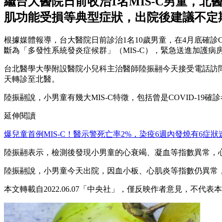
繼台大醫院日前收治1名MIS-C男童，北
肌功能受損等典型症狀，出院後建議不定期
根據媒體報導，台大醫院日前診治1名10歲男童，在4月底確診C
斷為「多發性系統發炎症候群」（MIS-C），緊急送進加護病
台北醫學大學附設醫院小兒科主治醫師陸振翮今天接受電話訪問表
天轉診至北醫。
陸振翮說，小男童有幾大MIS-C特徵，包括曾是COVID-1
延伸閱讀
爆兒童首例MIS-C！醫示警死亡率2%，染疫6週內發燒有6症狀
陸振翮表示，檢測後發現小男童的心衰竭、凝血等指數異常，心
陸振翮說，小男童今天出院，因血小板、心肌炎等指數仍異常，
本文轉載自2022.06.07「中央社」，僅反映作者意見，不代表