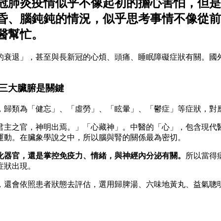
冠肺炎疫情似乎不像起初的擔心害怕，但是
昏、腦鈍鈍的情況，似乎思考事情不像從前
醫幫忙。
的衰退」，甚至與長新冠的心煩、頭痛、睡眠障礙症狀有關。國
三大臟腑是關鍵
，歸類為「健忘」、「虛勞」、「眩暈」、「鬱症」等症狀，對
君主之官，神明出焉。」「心藏神」。中醫的「心」，包含現代
運動。在臟象學說之中，所以腦與腎的關係最為密切。
化器官，還是掌控免疫力、情緒，與神經內分泌有關。
所以當得
症狀出現。
，還會依照患者狀態去評估，選用歸脾湯、六味地黃丸、益氣聰