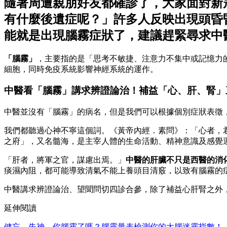
隨著周遭親朋好友都確診了，大家面對新
有什麼後遺症呢？」許多人反映出現頭昏
能就是出現腦霧症狀了，建議趕緊尋求中
「腦霧」
，主要指的是「思考不敏捷、注意力不集中或記憶力
細胞，同時免疫系統影響神經系統的運作。
中醫看「腦霧」講求辨證論治！補益「心、肝、腎」
中醫並沒有「腦霧」的病名，但是我們可以根據個別症狀表徵
我們都聽過心神不寧這個詞。《黃帝內經．素問》：「心者，
之府」，又名髓海，是主宰人體的生命活動、精神意識及感覺
「肝者，將軍之官，謀慮出焉。」
中醫的肝臟不只是西醫的消
痰濕內阻，都可能導致清氣不能上養頭目清竅，以致有腦霧的
中醫講求辨證論治、望聞問切四診合參，除了補益心肝腎之外
延伸閱讀
健忘、失神，你腦霧了嗎？腦霧量表檢測你的大腦迷霧指數！