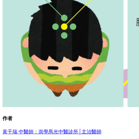
作者
黃千瑞 中醫師：崇學馬光中醫診所│主治醫師