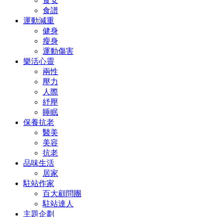
食安
食譜
運動減重
健身
瘦身
運動傷害
樂活心靈
兩性
壓力
人際
紓壓
睡眠
保養抗老
醫美
美容
抗老
品味生活
居家
駐站作家
百大顧問團
駐站達人
主題企劃