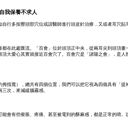
自我保養不求人
如自行多按壓頭部穴位或請醫師進行頭皮針治療，又或者耳穴貼
脈都在此處匯流。「百會」位於頭頂正中央，從兩耳尖到頭頂畫
頭頂大愛心其實就接近百會穴了。百會穴是「諸陽之會」，是人
約拇指寬），總共有四個位置，我們可以把它視為四個具有「提
個兩三次，來減緩腦霧感。
可能會有些痠脹、疼痛、甚至被電到的酥麻感，都是正常的唷。