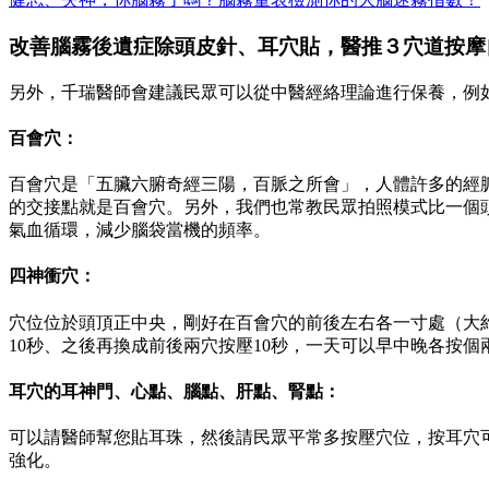
改善腦霧後遺症除頭皮針、耳穴貼，醫推３穴道按摩
另外，千瑞醫師會建議民眾可以從中醫經絡理論進行保養，例
百會穴：
百會穴是「五臟六腑奇經三陽，百脈之所會」，人體許多的經
的交接點就是百會穴。另外，我們也常教民眾拍照模式比一個
氣血循環，減少腦袋當機的頻率。
四神衝穴：
穴位位於頭頂正中央，剛好在百會穴的前後左右各一寸處（大
10秒、之後再換成前後兩穴按壓10秒，一天可以早中晚各按
耳穴的耳神門、心點、腦點、肝點、腎點：
可以請醫師幫您貼耳珠，然後請民眾平常多按壓穴位，按耳穴
強化。