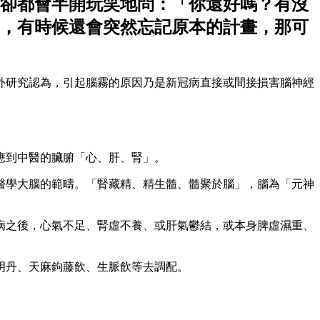
卻都會半開玩笑地問：「你還好嗎？有沒
，有時候還會突然忘記原本的計畫，那可
外研究認為，引起腦霧的原因乃是新冠病直接或間接損害腦神經
應到中醫的臟腑「心、肝、腎」。
醫學大腦的範疇。「腎藏精、精生髓、髓聚於腦」，腦為「元神
病之後，心氣不足、腎虛不養、或肝氣鬱結，或本身脾虛濕重、
明丹、天麻鉤藤飲、生脈飲等去調配。