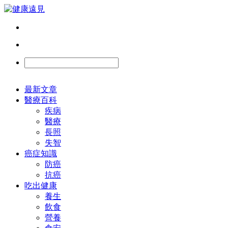
最新文章
醫療百科
疾病
醫療
長照
失智
癌症知識
防癌
抗癌
吃出健康
養生
飲食
營養