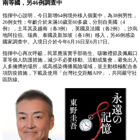
南等國，另46例調查中
指揮中心說明，今日新增64例境外移入個案中，為38例男性，
26例女性；年齡介於未滿10歲至60多歲，分別自美國（4
例），土耳其及越南（各3例），英國及法國（各2例），沙烏
地阿拉伯、瑞典、泰國及新加坡（各1例）移入，另46例感染
國家調查中。入境日介於今年6月16日至6月17日。
指揮中心再次呼籲，民眾應落實手部衛生、咳嗽禮節及佩戴口
罩等個人防護措施，減少不必要移動、活動或集會，避免出入
人多擁擠的場所，或高感染傳播風險場域，並主動積極配合各
項防疫措施，下載及使用「台灣社交距離APP」，共同嚴守社
區防線。