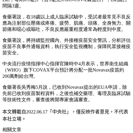
間隔3週。
食藥署說，在18歲以上成人臨床試驗中，受試者最常見不良反
應為注射部位壓痛或疼痛、疲勞、肌痛、頭痛、全身無力、關
節痛和噁心或嘔吐，不良反應嚴重程度通常為輕度到中度。
食藥署說，將持續監控國內、外接種疫苗安全警訊，分析評估
疫苗不良事件通報資料，執行安全監視機制，保障民眾接種疫
苗安全。
中央流行疫情指揮中心指揮官陳時中4月表示，世界衛生組織
（WHO）旗下COVAX平台預計將分配一批Novavax疫苗約
200萬劑給台灣。
食藥署長吳秀梅5月說，已收到Novavax提出的EUA申請，除
先前已收到疫苗製程資料，之後也補交藥理、毒理及臨床試驗
等技術性文件，審查後將開專家會議審查。
本文轉載自2022.0
6
.17
「中央社」
，僅反映作者意見，不代表
本社立場。
相關文章