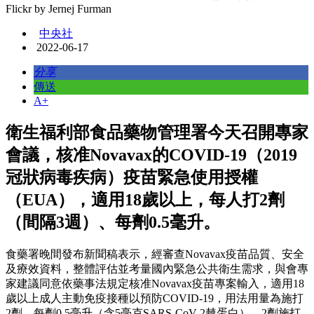
Flickr by Jernej Furman
中央社
2022-06-17
分享
傳送
A+
衛生福利部食品藥物管理署今天召開專家
會議，核准Novavax的COVID-19（2019
冠狀病毒疾病）疫苗緊急使用授權
（EUA），適用18歲以上，每人打2劑
（間隔3週）、每劑0.5毫升。
食藥署晚間發布新聞稿表示，經審查Novavax疫苗品質、安全
及療效資料，整體評估並考量國內緊急公共衛生需求，與會專
家建議同意依藥事法規定核准Novavax疫苗專案輸入，適用18
歲以上成人主動免疫接種以預防COVID-19，用法用量為施打
2劑，每劑0.5毫升（含5毫克SARS-CoV-2棘蛋白），2劑施打