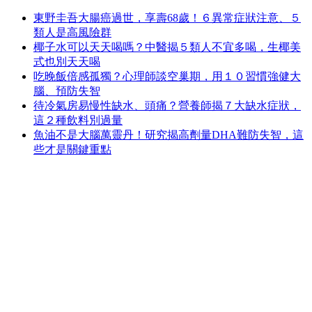
東野圭吾大腸癌過世，享壽68歲！６異常症狀注意、５
類人是高風險群
椰子水可以天天喝嗎？中醫揭５類人不宜多喝，生椰美
式也別天天喝
吃晚飯倍感孤獨？心理師談空巢期，用１０習慣強健大
腦、預防失智
待冷氣房易慢性缺水、頭痛？營養師揭７大缺水症狀，
這２種飲料別過量
魚油不是大腦萬靈丹！研究揭高劑量DHA難防失智，這
些才是關鍵重點