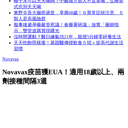
椰子水可以天天喝嗎？中醫揭５類人不宜多喝，生椰美
式也別天天喝
東野圭吾大腸癌過世，享壽68歲！６異常症狀注意、５
類人是高風險群
擬事後避孕藥嚴管惹議！食藥署研議：放寬「藥師指
示」雙管道購買現曙光
沒時間運動？醫日練氣功21年，親授5分鐘零碎養生法
天天吃飽照樣瘦！基因醫傳授飲食５招＋提高代謝生活
習慣
Novavax
Novavax疫苗獲EUA！適用18歲以上、兩
劑接種間隔3週