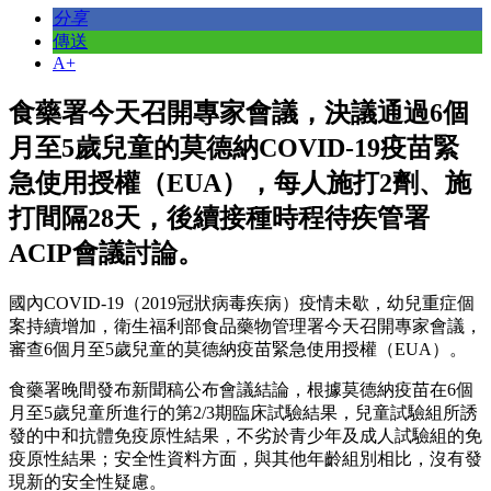
分享
傳送
A+
食藥署今天召開專家會議，決議通過6個
月至5歲兒童的莫德納COVID-19疫苗緊
急使用授權（EUA），每人施打2劑、施
打間隔28天，後續接種時程待疾管署
ACIP會議討論。
國內COVID-19（2019冠狀病毒疾病）疫情未歇，幼兒重症個
案持續增加，衛生福利部食品藥物管理署今天召開專家會議，
審查6個月至5歲兒童的莫德納疫苗緊急使用授權（EUA）。
食藥署晚間發布新聞稿公布會議結論，根據莫德納疫苗在6個
月至5歲兒童所進行的第2/3期臨床試驗結果，兒童試驗組所誘
發的中和抗體免疫原性結果，不劣於青少年及成人試驗組的免
疫原性結果；安全性資料方面，與其他年齡組別相比，沒有發
現新的安全性疑慮。