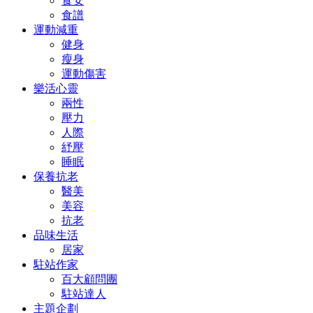
食安
食譜
運動減重
健身
瘦身
運動傷害
樂活心靈
兩性
壓力
人際
紓壓
睡眠
保養抗老
醫美
美容
抗老
品味生活
居家
駐站作家
百大顧問團
駐站達人
主題企劃