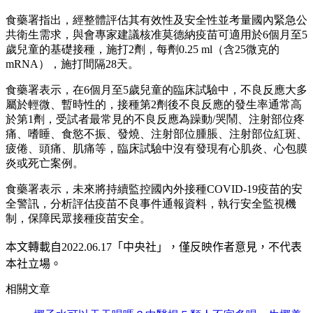
食藥署指出，經整體評估其有效性及安全性並考量國內緊急公
共衛生需求，與會專家建議核准莫德納疫苗可適用於6個月至5
歲兒童的基礎接種，施打2劑，每劑0.25 ml（含25微克的
mRNA），施打間隔28天。
食藥署表示，在6個月至5歲兒童的臨床試驗中，不良反應大多
屬於輕微、暫時性的，接種第2劑後不良反應的發生率通常高
於第1劑，受試者最常見的不良反應為躁動/哭鬧、注射部位疼
痛、嗜睡、食慾不振、發燒、注射部位腫脹、注射部位紅斑、
疲倦、頭痛、肌痛等，臨床試驗中沒有發現有心肌炎、心包膜
炎或死亡案例。
食藥署表示，未來將持續監控國內外接種COVID-19疫苗的安
全警訊，分析評估疫苗不良事件通報資料，執行安全監視機
制，保障民眾接種疫苗安全。
本文轉載自2022.0
6
.17
「中央社」
，僅反映作者意見，不代表
本社立場。
相關文章