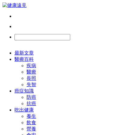
最新文章
醫療百科
疾病
醫療
長照
失智
癌症知識
防癌
抗癌
吃出健康
養生
飲食
營養