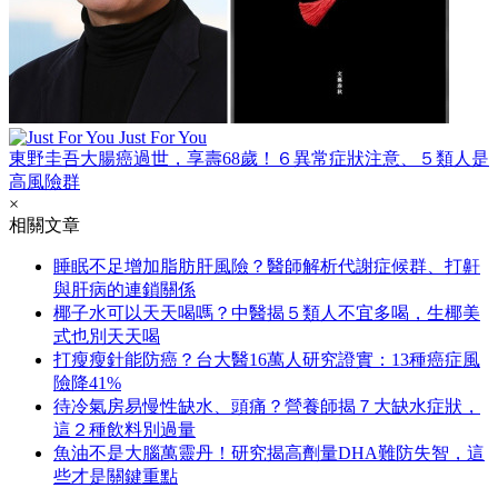
Just For You
東野圭吾大腸癌過世，享壽68歲！６異常症狀注意、５類人是
高風險群
×
相關文章
睡眠不足增加脂肪肝風險？醫師解析代謝症候群、打鼾
與肝病的連鎖關係
椰子水可以天天喝嗎？中醫揭５類人不宜多喝，生椰美
式也別天天喝
打瘦瘦針能防癌？台大醫16萬人研究證實：13種癌症風
險降41%
待冷氣房易慢性缺水、頭痛？營養師揭７大缺水症狀，
這２種飲料別過量
魚油不是大腦萬靈丹！研究揭高劑量DHA難防失智，這
些才是關鍵重點