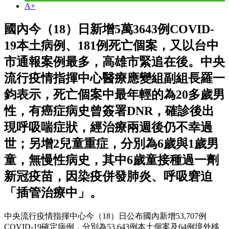
A+
國內今（18）日新增5萬3643例COVID-
19本土病例、181例死亡個案，又以台中
市通報案例最多，高雄市緊追在後。中央
流行疫情指揮中心醫療應變組副組長羅一
鈞表示，死亡個案中最年輕的為20多歲男
性，有癌症病史曾簽署DNR，確診後出
現呼吸喘症狀，經治療兩週後仍不幸過
世；另增2兒童重症，分別為6歲與1歲男
童，無慢性病史，其中6歲童接種過一劑
新冠疫苗，因染疫併發肺炎、呼吸窘迫
「插管治療中」。
中央流行疫情指揮中心今（18）日公布國內新增53,707例
COVID-19確定病例，分別為53,643例本土個案及64例境外移