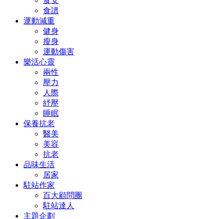
食安
食譜
運動減重
健身
瘦身
運動傷害
樂活心靈
兩性
壓力
人際
紓壓
睡眠
保養抗老
醫美
美容
抗老
品味生活
居家
駐站作家
百大顧問團
駐站達人
主題企劃