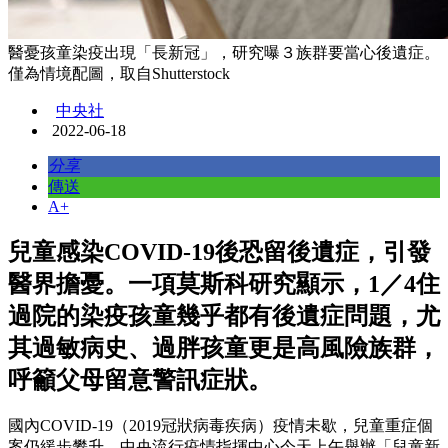
醫憂孩童染疫出現「長新冠」，研究曝３族群要當心後遺症。
僅為情境配圖，取自Shutterstock
中央社
2022-06-18
分享
傳送
A+
兒童感染COVID-19後恐留後遺症，引發
醫界擔憂。一項莫斯科研究顯示，1／4住
過院的染疫孩童幾乎都有後遺症問題，尤
其過敏病史、過胖孩童更是高風險族群，
呼籲父母留意警訊症狀。
國內COVID-19（2019冠狀病毒疾病）疫情未歇，兒童重症個
案仍緩步攀升，中央流行疫情指揮中心今天上午舉辦「兒童新