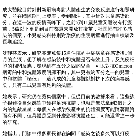
成大醫院目前針對新冠病毒對人體產生的免疫反應進行相關研
究，並在國際期刊上發表，受到關注，其中針對兒童感染部
分，在這一波的疫情高峰下，之前5到11歲兒童又還沒有打疫
苗，5歲以下更是到目前都還未開放打疫苗，社區裡有許多感
染的個案，小兒感染科特別對染疫的住院病童進行抽血檢驗及
長期追踪。
沈靜芬表示，研究團隊蒐集15名住院的中症病童在感染後1個
月的血液，想了解在感染後中和抗體是否有效上升，及免疫細
胞的相關反應，發現約有五分之四的兒童，可以對抗Omicron
病毒的中和抗體濃度明顯不夠，其中更有約五分之一的兒童，
中和抗體「極低」，這八成的兒童都難以對抗下次的病毒感
染，只有二成兒童有足夠的抗體。
她表示，研究仍在蒐集個案中，但從目前的數據來看，這些孩
子很難從自然感染中獲得足夠抗體，也就是無法拿到3個月之
內的無敵星星；每個人在感染後產生的抗體濃度可能隨著體質
而有不同，但具體是受到什麼影響抗體產生，可能還需進一步
的研究。
她指出，門診中很多家長都在詢問「感染之後多久可以打疫