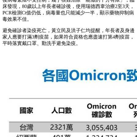
床發現，80歲以上年長者確診後，使用瑞德西韋治療2至3天，
PCR檢測Ct值仍低，病毒量也只能減少一半，顯示藥物抑制病
毒效果不佳。
避免確診者染疫死亡，黃立民及洪子仁均提醒，年長者及身邊
家人應要打滿3劑疫苗，如果符合資格也應盡速打第4劑疫苗，
平時落實戴口罩、勤洗手避免染疫。