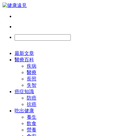
最新文章
醫療百科
疾病
醫療
長照
失智
癌症知識
防癌
抗癌
吃出健康
養生
飲食
營養