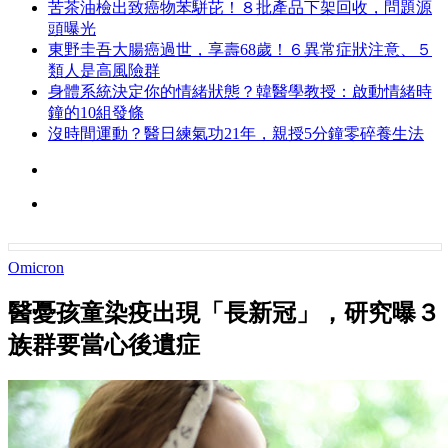
苦茶油檢出致癌物苯駢芘！８批產品下架回收，問題源
頭曝光
東野圭吾大腸癌過世，享壽68歲！６異常症狀注意、５
類人是高風險群
身體系統決定你的情緒狀態？韓醫學教授：啟動情緒時
鐘的10組發條
沒時間運動？醫日練氣功21年，親授5分鐘零碎養生法
Omicron
醫憂孩童染疫出現「長新冠」，研究曝３
族群要當心後遺症