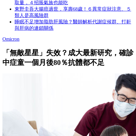
取量，４招脹氣族也能吃
東野圭吾大腸癌過世，享壽68歲！６異常症狀注意、５
類人是高風險群
睡眠不足增加脂肪肝風險？醫師解析代謝症候群、打鼾
與肝病的連鎖關係
Omicron
「無敵星星」失效？成大最新研究，確診
中症童一個月後80％抗體都不足