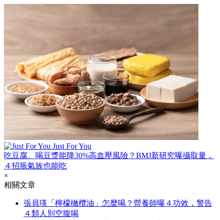
Just For You
吃豆腐、喝豆漿能降30%高血壓風險？BMJ新研究曝攝取量，
４招脹氣族也能吃
×
相關文章
張員瑛「檸檬橄欖油」怎麼喝？營養師曝４功效，警告
４類人別空腹喝