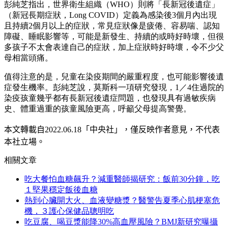
彭純芝指出，世界衛生組織（WHO）則將「長新冠後遺症」
（新冠長期症狀，Long COVID）定義為感染後3個月內出現
且持續2個月以上的症狀，常見症狀像是疲倦、容易喘、認知
障礙、睡眠影響等，可能是新發生、持續的或時好時壞，但很
多孩子不太會表達自己的症狀，加上症狀時好時壞，令不少父
母相當頭痛。
值得注意的是，兒童在染疫期間的嚴重程度，也可能影響後遺
症發生機率。彭純芝說，莫斯科一項研究發現，1／4住過院的
染疫孩童幾乎都有長新冠後遺症問題，也發現具有過敏疾病
史、體重過重的孩童風險更高，呼籲父母提高警覺。
本文轉載自2022.0
6
.18
「中央社」
，僅反映作者意見，不代表
本社立場。
相關文章
吃大餐怕血糖飆升？減重醫師揭研究：飯前30分鐘，吃
１堅果穩定飯後血糖
熱到心臟開大火、血液變糖漿？醫警告夏季心肌梗塞危
機，３護心保健品聰明吃
吃豆腐、喝豆漿能降30%高血壓風險？BMJ新研究曝攝