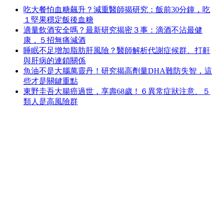
吃大餐怕血糖飆升？減重醫師揭研究：飯前30分鐘，吃
１堅果穩定飯後血糖
適量飲酒安全嗎？最新研究揭密３事：滴酒不沾最健
康，５招無痛減酒
睡眠不足增加脂肪肝風險？醫師解析代謝症候群、打鼾
與肝病的連鎖關係
魚油不是大腦萬靈丹！研究揭高劑量DHA難防失智，這
些才是關鍵重點
東野圭吾大腸癌過世，享壽68歲！６異常症狀注意、５
類人是高風險群