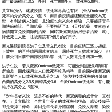
歲年齡層確診1萬5千多例，死亡900多人，致死率5.89%。
黃立民預估，此波疫情，致死率再高也有限，推估Omicron致
死率約介於萬分之13至15，而目前疫情趨緩醫療量能較為寬
鬆，有利於病人治療，且治療也愈來愈有經驗，只要能落實早
期快篩確診、早期給藥，不要拖延至3、4天後給藥，並依患者
病情開立免疫調節劑治療，同時加強加護病房患者治療，就可
降低死亡人數，往後應該有2個月的好日子。
新光醫院副院長洪子仁及黃立民都說，目前疫情正逐步趨緩、
下坡中，約再持續兩周就會結束，屆時死亡人數就會減少，但
目前受到日前中南部疫情影響，死亡人數還是會增加一些。
洪子仁說，若只觀察Omicron致死率，可能受到黑數影響而有
所偏差，因此採用全人口致死率較爲精準，目前國內受新冠病
毒影響全人口致死率為萬分之1.6，預估往後致死率約介於紐
西蘭的萬分之2.5及南韓萬分3.6，至於Omicron致死率，有可能
維持在萬分之15至20。
「對年長者來說，這是不好的時代，新冠病毒的威脅會一直都
在。」黃立民說，全世界年長者的致死率都很高，感染後幾乎
都是去掉半條命，原因是年長者身體虛弱，免疫反應差，染疫
後病毒繁殖不受控制，幾乎很難治療「能做的十分有限」；臨