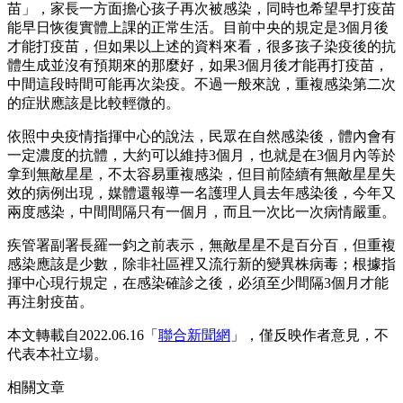
苗」，家長一方面擔心孩子再次被感染，同時也希望早打疫苗
能早日恢復實體上課的正常生活。目前中央的規定是3個月後
才能打疫苗，但如果以上述的資料來看，很多孩子染疫後的抗
體生成並沒有預期來的那麼好，如果3個月後才能再打疫苗，
中間這段時間可能再次染疫。不過一般來說，重複感染第二次
的症狀應該是比較輕微的。
依照中央疫情指揮中心的說法，民眾在自然感染後，體內會有
一定濃度的抗體，大約可以維持3個月，也就是在3個月內等於
拿到無敵星星，不太容易重複感染，但目前陸續有無敵星星失
效的病例出現，媒體還報導一名護理人員去年感染後，今年又
兩度感染，中間間隔只有一個月，而且一次比一次病情嚴重。
疾管署副署長羅一鈞之前表示，無敵星星不是百分百，但重複
感染應該是少數，除非社區裡又流行新的變異株病毒；根據指
揮中心現行規定，在感染確診之後，必須至少間隔3個月才能
再注射疫苗。
本文轉載自2022.06.16「
聯合新聞網
」，僅反映作者意見，不
代表本社立場。
相關文章