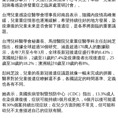
冠病毒感染併發重症之臨床處置研討會」。
台灣兒童感染症醫學會理事長邱南昌表示，隨國內疫情高峰漸
緩，兒童重症情形也逐漸緩解，希望持續往好的地方發展，染
疫康復的兒童未來是否會留下後遺症，是各界將面臨的重要議
題。
台灣兒科醫學會秘書長、馬偕醫院兒童重症醫學科主任彭純芝
指出，根據全球超過50個研究、涵蓋超過170萬人的數據顯
示，去年7月至今年3月，全球長新冠後遺症盛行率約0.43%；
英國統計顯示，2歲至11歲約7.4%染疫康復者出現後遺症，25
歲至34歲約18.2%；澳洲統計0歲至19歲約有8%。
彭純芝說，兒童的長新冠後遺症議題就像一幅未完成的拼圖，
醫界對於兒童後遺症瞭解還不多，各國認定的時間基準、定義
也各有不同。
她表示，美國疾病管制暨預防中心（CDC）指出，13.3%成人
在染疫康復後，症狀可能持續1個月或更久，6個月以後可能還
有30%個案持續出現症狀；在兒少方面則較不常見，但可能和
幼兒不太會描述自己的症狀有關。