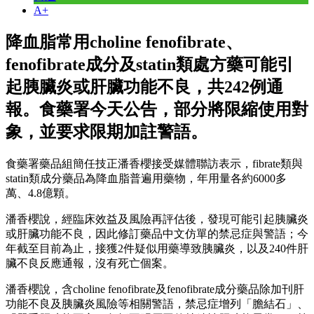
A+
降血脂常用choline fenofibrate、
fenofibrate成分及statin類處方藥可能引
起胰臟炎或肝臟功能不良，共242例通
報。食藥署今天公告，部分將限縮使用對
象，並要求限期加註警語。
食藥署藥品組簡任技正潘香櫻接受媒體聯訪表示，fibrate類與
statin類成分藥品為降血脂普遍用藥物，年用量各約6000多
萬、4.8億顆。
潘香櫻說，經臨床效益及風險再評估後，發現可能引起胰臟炎
或肝臟功能不良，因此修訂藥品中文仿單的禁忌症與警語；今
年截至目前為止，接獲2件疑似用藥導致胰臟炎，以及240件肝
臟不良反應通報，沒有死亡個案。
潘香櫻說，含choline fenofibrate及fenofibrate成分藥品除加刊肝
功能不良及胰臟炎風險等相關警語，禁忌症增列「膽結石」、