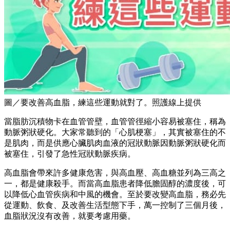
圖／要改善高血脂，練這些運動就對了。照護線上提供
當脂肪沉積物卡在血管管壁，血管管徑縮小容易被塞住，稱為
動脈粥狀硬化。大家常聽到的「心肌梗塞」，其實被塞住的不
是肌肉，而是供應心臟肌肉血液的冠狀動脈因動脈粥狀硬化而
被塞住，引發了急性冠狀動脈疾病。
高血脂會帶來許多健康危害，與高血壓、高血糖並列為三高之
一，都是健康殺手。而當高血脂患者降低膽固醇的濃度後，可
以降低心血管疾病和中風的機會。至於要改變高血脂，務必先
從運動、飲食、及改善生活型態下手，萬一控制了三個月後，
血脂狀況沒有改善，就要考慮用藥。