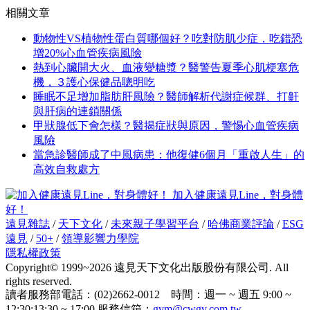
相關文章
動物性VS植物性蛋白質哪個好？吃對防肌少症，吃錯恐
增20%心血管疾病風險
熱到心臟開大火、血液變糖漿？醫警告夏季心肌梗塞危
機，３護心保健品聰明吃
睡眠不足增加脂肪肝風險？醫師解析代謝症候群、打鼾
與肝病的連鎖關係
甲狀腺低下會怎樣？醫揭症狀與原因，警惕心血管疾病
風險
當急診醫師成了中風病患：他復健6個月「重啟人生」的
高效自救處方
加入健康遠見Line，對身體
好！
遠見雜誌
/
天下文化
/
未來親子學習平台
/
哈佛商業評論
/
ESG
遠見
/
50+
/
領導影響力學院
隱私權政策
Copyright© 1999~2026 遠見天下文化出版股份有限公司. All
rights reserved.
讀者服務部電話：(02)2662-0012 時間：週一 ~ 週五 9:00 ~
12:30;13:30 ~ 17:00 服務信箱：
gvm@cwgv.com.tw