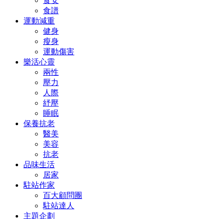
食安
食譜
運動減重
健身
瘦身
運動傷害
樂活心靈
兩性
壓力
人際
紓壓
睡眠
保養抗老
醫美
美容
抗老
品味生活
居家
駐站作家
百大顧問團
駐站達人
主題企劃