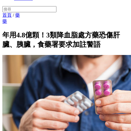
首頁
/
藥
藥
年用4.8億顆！3類降血脂處方藥恐傷肝
臟、胰臟，食藥署要求加註警語