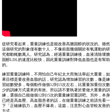
從研究看起來，重量訓練也是能改善高膽固醇的狀況的。雖然
這個研究的對象僅有數十人，不像前面幾個關於有氧運動的研
究都動輒數萬人。研究認為，經過重量訓練後，血液清除壞膽
固醇LDL的速度比較快，因此重量訓練對降低血脂也是有幫助
的。
練習重量訓練時，不用怕自己年紀太大而無法舉起大重量，如
果目標是要改善血脂的話，研究認為增加練習的次數，像是練
習組數變多，每個動作做個12到15次左右，比重量加重但次數
少的訓練方式還來的有效。所以請不要執著於要做大重量的訓
練，選個自己能做個12到15次的重量練習重訓吧。另外，本身
已經是高血壓、高血脂患者的話，在做重量訓練之前請先看一
下「正確練肌力，血壓不爆表」這篇，注意對心血管較友善的
方式。