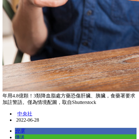
年用4.8億顆！3類降血脂處方藥恐傷肝臟、胰臟，食藥署要求
加註警語。僅為情境配圖，取自Shutterstock
中央社
2022-06-28
分享
傳送