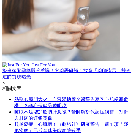
Just For You
擬事後避孕藥嚴管惹議！食藥署研議：放寬「藥師指示」雙管
道購買現曙光
×
相關文章
熱到心臟開大火、血液變糖漿？醫警告夏季心肌梗塞危
機，３護心保健品聰明吃
睡眠不足增加脂肪肝風險？醫師解析代謝症候群、打鼾
與肝病的連鎖關係
超越癌症、心臟病！《刺胳針》研究警告：這１項「隱
形疾病」已成全球失能頭號殺手