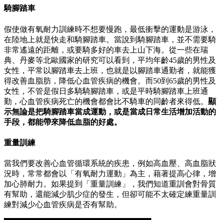
騎腳踏車
假使做有氧耐力訓練時不想要慢跑，最低衝擊的運動是游泳，
在陸地上就是快走和騎腳踏車。當說到騎腳踏車，並不需要騎
非常遙遠的距離，或要騎多好的車去上山下海。從一些在瑞
典、丹麥等北歐國家的研究可以看到，平均年齡45歲的男性及
女性，平常以腳踏車去上班，也就是以腳踏車通勤者，就能獲
得改善血脂肪，降低心血管疾病的機會。而50到65歲的男性及
女性，不管是假日多騎騎腳踏車，或是平時騎腳踏車上班通
勤，心血管疾病死亡的機會都會比不騎車的同齡者來得低。
顯
示無論是把騎腳踏車當成運動，或是當成日常生活增加活動的
手段，都能帶來降低血脂的好處。
重量訓練
當我們要改善心血管循環系統的疾患，例如高血壓、高血脂狀
況時，常常都會以「有氧耐力運動」為主，藉著提高心律，增
加心肺耐力。如果提到「重量訓練」，我們知道重訓會對骨質
有幫助，還能減少肌少症的發生，但卻可能不太確定練重量訓
練對減少心血管疾病是否有幫助。