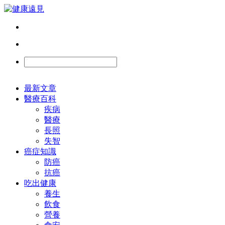
最新文章
醫療百科
疾病
醫療
長照
失智
癌症知識
防癌
抗癌
吃出健康
養生
飲食
營養