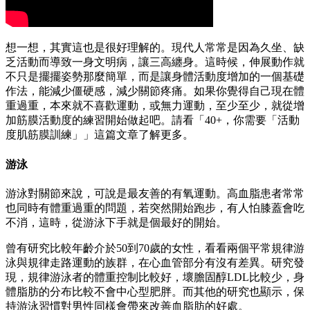
想一想，其實這也是很好理解的。現代人常常是因為久坐、缺
乏活動而導致一身文明病，讓三高纏身。這時候，伸展動作就
不只是擺擺姿勢那麼簡單，而是讓身體活動度增加的一個基礎
作法，能減少僵硬感，減少關節疼痛。如果你覺得自己現在體
重過重，本來就不喜歡運動，或無力運動，至少至少，就從增
加筋膜活動度的練習開始做起吧。請看「40+，你需要「活動
度肌筋膜訓練」」這篇文章了解更多。
游泳
游泳對關節來說，可說是最友善的有氧運動。高血脂患者常常
也同時有體重過重的問題，若突然開始跑步，有人怕膝蓋會吃
不消，這時，從游泳下手就是個最好的開始。
曾有研究比較年齡介於50到70歲的女性，看看兩個平常規律游
泳與規律走路運動的族群，在心血管部分有沒有差異。研究發
現，規律游泳者的體重控制比較好，壞膽固醇LDL比較少，身
體脂肪的分布比較不會中心型肥胖。而其他的研究也顯示，保
持游泳習慣對男性同樣會帶來改善血脂肪的好處。