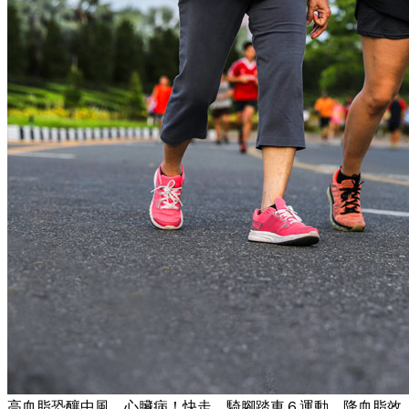
高血脂恐釀中風、心臟病！快走、騎腳踏車６運動，降血脂效