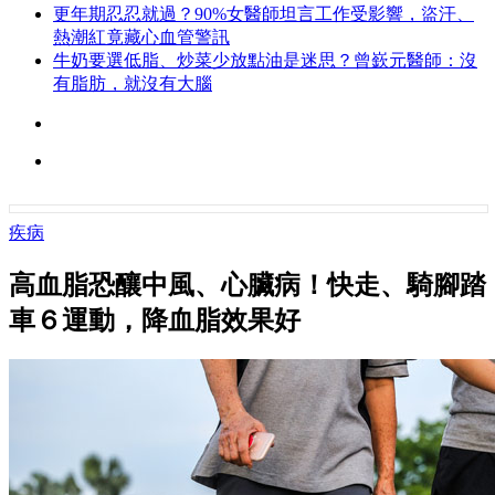
更年期忍忍就過？90%女醫師坦言工作受影響，盜汗、
熱潮紅竟藏心血管警訊
牛奶要選低脂、炒菜少放點油是迷思？曾嶔元醫師：沒
有脂肪，就沒有大腦
疾病
高血脂恐釀中風、心臟病！快走、騎腳踏
車６運動，降血脂效果好