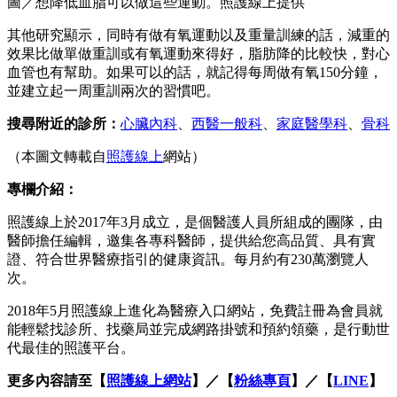
圖／想降低血脂可以做這些運動。照護線上提供
其他研究顯示，同時有做有氧運動以及重量訓練的話，減重的
效果比做單做重訓或有氧運動來得好，脂肪降的比較快，對心
血管也有幫助。如果可以的話，就記得每周做有氧150分鐘，
並建立起一周重訓兩次的習慣吧。
搜尋附近的診所：
心臟內科
、
西醫一般科
、
家庭醫學科
、
骨科
（本圖文轉載自
照護線上
網站）
專欄介紹：
照護線上於2017年3月成立，是個醫護人員所組成的團隊，由
醫師擔任編輯，邀集各專科醫師，提供給您高品質、具有實
證、符合世界醫療指引的健康資訊。每月約有230萬瀏覽人
次。
2018年5月照護線上進化為醫療入口網站，免費註冊為會員就
能輕鬆找診所、找藥局並完成網路掛號和預約領藥，是行動世
代最佳的照護平台。
更多內容請至【
照護線上網站
】／【
粉絲專頁
】／【
LINE
】