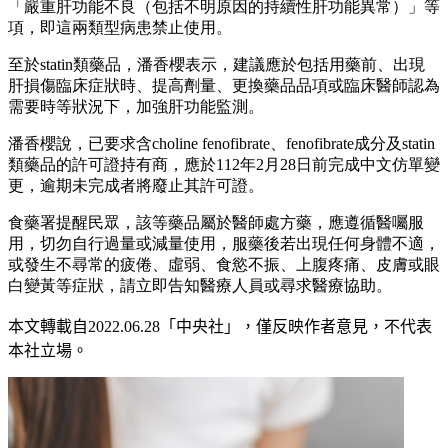
「嚴重肝功能不良（包括不明原因的持續性肝功能異常）」等
項，即這兩類型病患禁止使用。
至於statin類藥品，潘香櫻表示，建議應於包括用藥前、出現
肝損傷臨床症狀時、提高劑量、更換藥品品項或臨床醫師認為
需要時等狀況下，加強肝功能監測。
潘香櫻說，已要求含choline fenofibrate、fenofibrate成分及statin
類藥品的許可證持有商，應於112年2月28日前完成中文仿單變
更，逾期未完成者將廢止其許可證。
食藥署提醒民眾，該等藥品屬於醫師處方藥，應遵循醫囑服
用，切勿自行過量或減量使用，服藥後若出現任何身體不適，
或發生不尋常的疲倦、虛弱、食慾不振、上腹疼痛、皮膚或眼
白變黃等症狀，請立即告知醫療人員或尋求醫療協助。
本文轉載自2022.0
6
.28
「中央社」
，僅反映作者意見，不代表
本社立場。