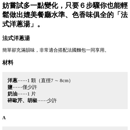
妨嘗試多一點變化，只要６步驟你也能輕
鬆做出媲美餐廳水準、色香味俱全的「法
式洋蔥湯」。
法式洋蔥湯
簡單卻充滿韻味，非常適合搭配法國麵包一同享用。
材料
洋蔥
⋯⋯1 顆（直徑7 ∼ 8cm）
鹽
⋯⋯僅少許
奶油
⋯⋯1 片
碎歐芹、胡椒
⋯⋯少許
A