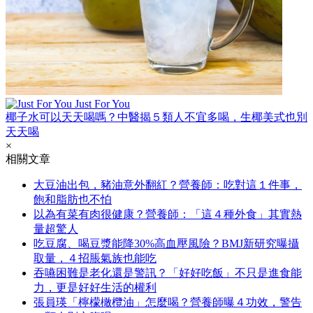
Just For You
椰子水可以天天喝嗎？中醫揭５類人不宜多喝，生椰美式也別
天天喝
×
相關文章
大豆油出包，豬油意外翻紅？營養師：吃對這１件事，
飽和脂肪也不怕
以為有菜有肉很健康？營養師：「這４種外食」其實熱
量超驚人
吃豆腐、喝豆漿能降30%高血壓風險？BMJ新研究曝攝
取量，４招脹氣族也能吃
吞嚥困難是老化還是警訊？「好好吃飯」不只是進食能
力，更是好好生活的權利
張員瑛「檸檬橄欖油」怎麼喝？營養師曝４功效，警告