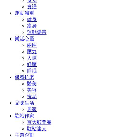
食安
食譜
運動減重
健身
瘦身
運動傷害
樂活心靈
兩性
壓力
人際
紓壓
睡眠
保養抗老
醫美
美容
抗老
品味生活
居家
駐站作家
百大顧問團
駐站達人
主題企劃