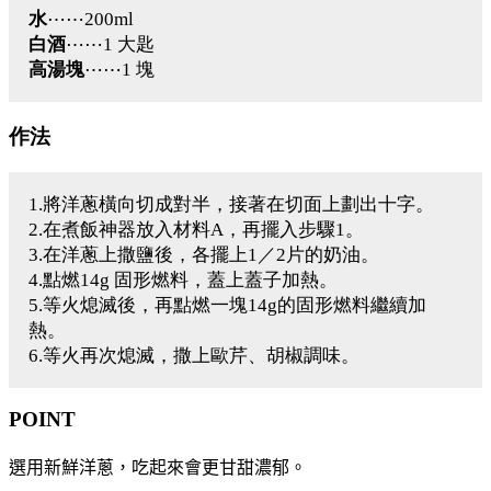
水
⋯⋯200ml
白酒
⋯⋯1 大匙
高湯塊
⋯⋯1 塊
作法
1.將洋蔥橫向切成對半，接著在切面上劃出十字。
2.在煮飯神器放入材料A，再擺入步驟1。
3.在洋蔥上撒鹽後，各擺上1／2片的奶油。
4.點燃14g 固形燃料，蓋上蓋子加熱。
5.等火熄滅後，再點燃一塊14g的固形燃料繼續加
熱。
6.等火再次熄滅，撒上歐芹、胡椒調味。
POINT
選用新鮮洋蔥，吃起來會更甘甜濃郁。