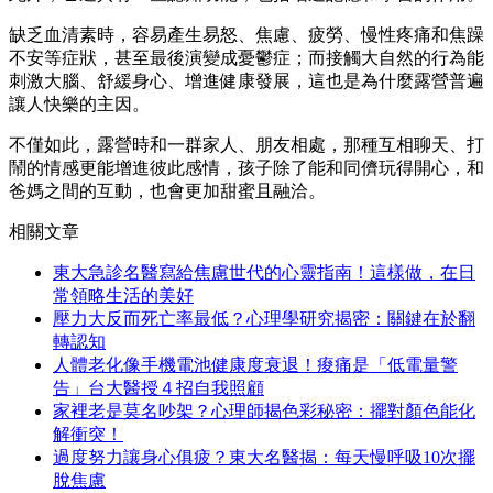
缺乏血清素時，容易產生易怒、焦慮、疲勞、慢性疼痛和焦躁
不安等症狀，甚至最後演變成憂鬱症；而接觸大自然的行為能
刺激大腦、舒緩身心、增進健康發展，這也是為什麼露營普遍
讓人快樂的主因。
不僅如此，露營時和一群家人、朋友相處，那種互相聊天、打
鬧的情感更能增進彼此感情，孩子除了能和同儕玩得開心，和
爸媽之間的互動，也會更加甜蜜且融洽。
相關文章
東大急診名醫寫給焦慮世代的心靈指南！這樣做，在日
常領略生活的美好
壓力大反而死亡率最低？心理學研究揭密：關鍵在於翻
轉認知
人體老化像手機電池健康度衰退！痠痛是「低電量警
告」台大醫授４招自我照顧
家裡老是莫名吵架？心理師揭色彩秘密：擺對顏色能化
解衝突！
過度努力讓身心俱疲？東大名醫揭：每天慢呼吸10次擺
脫焦慮