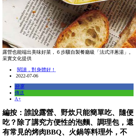
露營也能端出美味好菜，６步驟自製餐廳級「法式洋蔥湯」。
采實文化提供
閱讀，對身體好！
2022-07-06
分享
傳送
A+
編按：誰說露營、野炊只能簡單吃、隨便
吃？除了講究方便性的泡麵、調理包，還
有常見的烤肉BBQ、火鍋等料理外，不