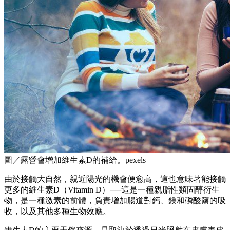
圖／露營會增加維生素D的補給。pexels
由於接觸大自然，親近陽光的機會便愈高，這也意味著能接觸
更多的維生素D（Vitamin D）──這是一種親脂性類固醇衍生
物，是一種激素的前體，負責增加腸道對鈣、鎂和磷酸鹽的吸
收，以及其他多種生物效應。