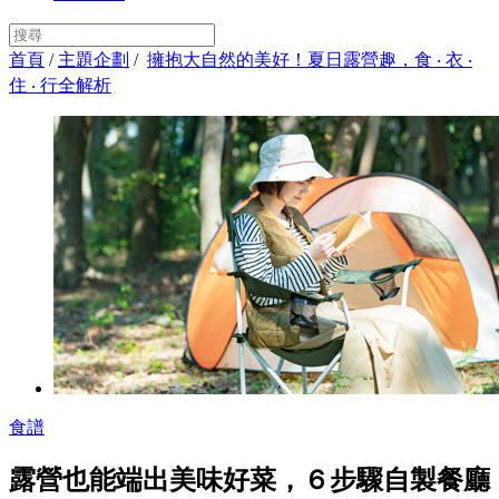
首頁
/
主題企劃
/
擁抱大自然的美好！夏日露營趣，食 ‧ 衣 ‧
住 ‧ 行全解析
食譜
露營也能端出美味好菜，６步驟自製餐廳