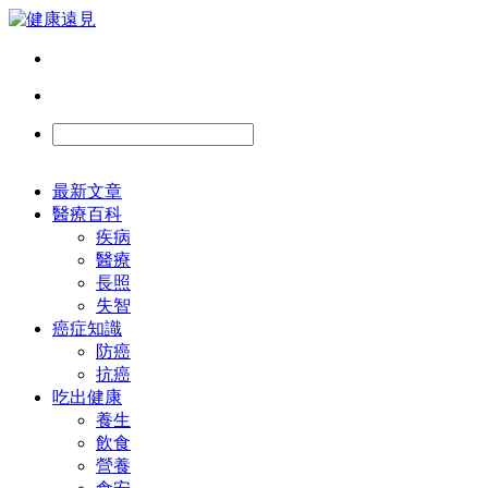
最新文章
醫療百科
疾病
醫療
長照
失智
癌症知識
防癌
抗癌
吃出健康
養生
飲食
營養