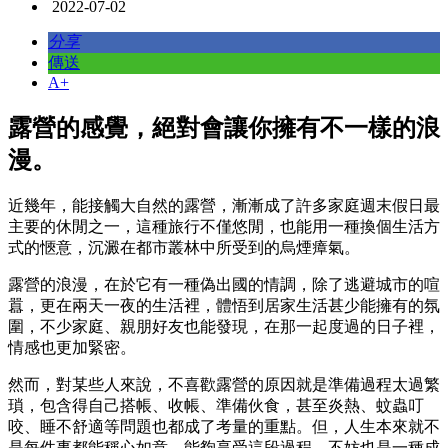
2022-07-02
分享
傳送
A+
露營的感覺，絕對會讓你擁有不一樣的浪
漫。
近幾年，能接觸大自然的露營，漸漸成了許多家庭週末假日最
主要的休閒之一，這種旅行不僅悠閒，也能用一種換個生活方
式的愜意，沉澱在都市叢林中所受到的烏煙瘴氣。
露營的浪漫，在於它有一種偽出國的情調，除了逃避城市的喧
囂，更在兩天一夜的生活裡，體悟到居家生活甚少能擁有的氛
圍，不少家庭、親朋好友也能發現，在那一起度過的日子裡，
情感也更加緊密。
然而，對某些人來說，不喜歡露營的原因就是準備過程太過繁
瑣，包含得自己搭帳、收帳、準備伙食，甚至炎熱、蚊蟲叮
咬、睡不舒適等問題也都成了考量的重點。但，人生本來就不
是每件事都能稱心如意，能夠享受這段過程，不妨也是一種成