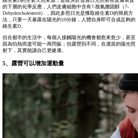
維生素D的主要天然來源，是取決於透過日光照射在皮膚表皮
的下層的化學反應，人們皮膚細胞中含有7-脫氫膽固醇（7-
Dehydrocholesterol），因此多照日光是獲取維生素D的簡易方
法，只要一天暴露在陽光約10分鐘，人體自身即可合成足夠的
維生素D。
但在都市的生活中，每個人接觸陽光的機會都愈來愈少，甚至
因為怕熱而盡可能一再閃躲；但露營則不同，在適當的陽光照
射下，其實能讓自己更健康。
5、露營可以增加運動量