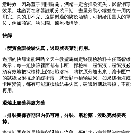
意時效，因為蓋子開開關關，酒精一定會揮發流失，影響消毒
效果。建議要在容器註明分裝日期，盡量分裝小罐並在一周內
用完。真的用不完、沒開封過的防疫酒精，可捐給用量大的單
位，例如商家、幼兒園、醫療機構等。
快篩
→變質會讓檢驗失真，過期就丟棄別再用。
過期的快篩還能用嗎？天主教聖馬爾定醫院檢驗科主任高智雄
表示，每一組快篩裡面都有卡匣、採檢棒、緩衝液，緩衝液必
須有效地把採檢棒上的細胞溶掉、將抗原分離出來，讓卡匣中
的試紙吸附抗原的緩衝液，就會顯示檢驗結果。如果緩衝液或
卡匣變質，都有可能讓檢驗結果失真，建議過期就丟掉，不能
再用。
退燒止痛藥與處方藥
→排裝藥保存期限內仍可用，分裝、磨粉藥，沒吃完就要丟
掉。
疫情期間在藥局搶購的退燒止痛藥，平時大小病就醫沒吃完的