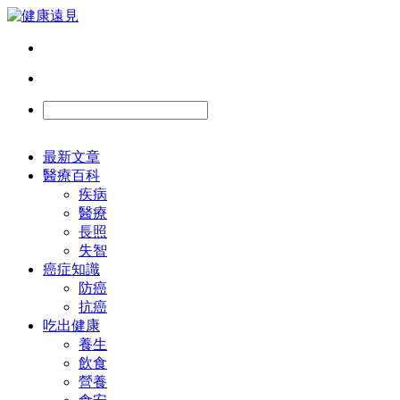
最新文章
醫療百科
疾病
醫療
長照
失智
癌症知識
防癌
抗癌
吃出健康
養生
飲食
營養