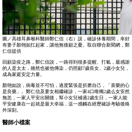
圖／高雄耳鼻喉科醫師鄭仁信（右）說，確診休養期間，幸好
有妻子顏翎如扛起家，讓他無後顧之憂。取自聯合新聞網，鄭
仁信提供
回顧染疫之路，鄭仁信說，一路得到很多提醒、打氣，最感謝
的人是太太，雖然也被他傳染，仍照顧7歲長女、2歲小女兒，
成為家庭安定力量。
顏翎如說，病毒並不可怕，過度緊張是折磨自己，「喜樂的心
是良藥」。鄭仁信及妻女相繼確診，一家4口唯獨2歲么女安然
無恙，一家人平安出關後，幫小女兒補過2歲生日，一家人能
平安健康在一起就是最大幸福，這一感觸在經歷確診考驗後格
外深刻。
醫師小檔案