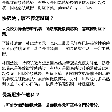
是導致黴漿菌感染；有些人是因為感染後的過敏反應引起久
咳，因此必須就醫、對症下藥。photoAC by oldtakasu
快篩陰，咳不停怎麼辦？
→免疫力降低誘發氣喘、過敏或黴漿菌感染，需就醫對症下
藥。
至於後遺症，林應然表示，臨床上最常見許多已快篩陰性的確
診者仍持續咳嗽，甚至長達幾個月，如果影響生活，一定要就
醫。
林應然說，持續咳嗽有些是因為感染新冠後免疫力降低，誘發
氣喘或是導致黴漿菌感染；有些人是因為感染後的過敏反應引
起久咳，因此必須就醫、對症下藥，例如開立氣管擴張劑治療
氣喘或是紅黴素抗生素治療黴漿菌等。另外，民眾也可多喝熱
開水並「小口小口喝」，以保持喉嚨濕潤，紓緩症狀。
長新冠掛什麼科？
→可針對個別症狀就醫，若症狀多元可至整合門診看診。