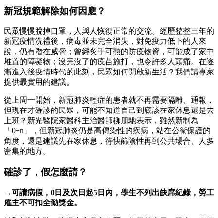
新冠規範解除如何因應？
民眾慢慢脫掉口罩，人與人恢復正常的交流。經歷整整三年的
新冠疫情洗禮後，病毒並未完全消失，對免疫力低下的人來
說，仍有潛在威脅；曾經炙手可熱的防疫物資，可能成了家中
堆置的障礙物；沒完沒了的疫苗施打，也令許多人頭痛。在逐
漸進入後疫情時代的此刻，民眾如何開啟新生活？我們請專家
提供最實用的建議。
從上周一開始，新冠肺炎輕症的患者就不再需要隔離、通報，
但現在才確診的民眾，可能不知道自己到底該在家休息還是去
上班？新光醫院家醫科主治醫師柳朋馳表示，雖然新制為
「0+n」，但新冠肺炎仍是高傳染性的疾病，站在公衛保護的
角度，還是建議先在家休息，待快篩陰性再到公共場合、人多
密集的地方。
確診了，假怎麼請？
→可請病假，0日及次日起5日內，學生不列出缺席紀錄，勞工
雇主不可扣全勤獎金。