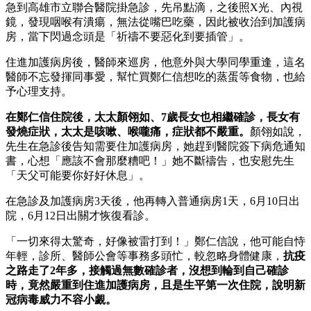
急到高雄市立聯合醫院掛急診，先吊點滴，之後照X光、內視
鏡，發現咽喉有潰瘍，無法從嘴巴吃藥，因此被收治到加護病
房，當下閃過念頭是「祈禱不要惡化到要插管」。
住進加護病房後，醫師來巡房，他意外與大學同學重逢，這名
醫師不忘發揮同事愛，幫忙買鄭仁信想吃的蒸蛋等食物，也給
予心理支持。
在鄭仁信住院後，太太顏翎如、7歲長女也相繼確診，長女有
發燒症狀，太太是咳嗽、喉嚨痛，症狀都不嚴重。
顏翎如說，
先生在急診後告知需要住加護病房，她趕到醫院簽下病危通知
書，心想「應該不會那麼糟吧！」她不斷禱告，也安慰先生
「天父可能要你好好休息」。
在急診及加護病房3天後，他再轉入普通病房1天，6月10日出
院，6月12日出關才恢復看診。
「一切來得太驚奇，好像被雷打到！」鄭仁信說，他可能自恃
年輕，診所、醫師公會等事務多頭忙，較忽略身體健康，
抗疫
之路走了2年多，接觸過無數確診者，沒想到輪到自己確診
時，竟然嚴重到住進加護病房，且是生平第一次住院，說明新
冠病毒威力不容小覷。