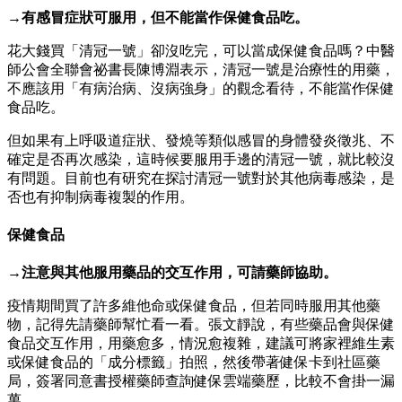
→有感冒症狀可服用，但不能當作保健食品吃。
花大錢買「清冠一號」卻沒吃完，可以當成保健食品嗎？中醫
師公會全聯會祕書長陳博淵表示，清冠一號是治療性的用藥，
不應該用「有病治病、沒病強身」的觀念看待，不能當作保健
食品吃。
但如果有上呼吸道症狀、發燒等類似感冒的身體發炎徵兆、不
確定是否再次感染，這時候要服用手邊的清冠一號，就比較沒
有問題。目前也有研究在探討清冠一號對於其他病毒感染，是
否也有抑制病毒複製的作用。
保健食品
→注意與其他服用藥品的交互作用，可請藥師協助。
疫情期間買了許多維他命或保健食品，但若同時服用其他藥
物，記得先請藥師幫忙看一看。張文靜說，有些藥品會與保健
食品交互作用，用藥愈多，情況愈複雜，建議可將家裡維生素
或保健食品的「成分標籤」拍照，然後帶著健保卡到社區藥
局，簽署同意書授權藥師查詢健保雲端藥歷，比較不會掛一漏
萬。