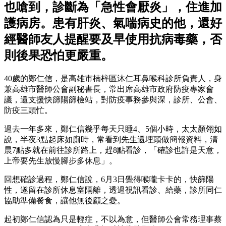
也嗆到，診斷為「急性會厭炎」，住進加
護病房。患有肝炎、氣喘病史的他，還好
經醫師友人提醒要及早使用抗病毒藥，否
則後果恐怕更嚴重。
40歲的鄭仁信，是高雄市楠梓區沐仁耳鼻喉科診所負責人，身
兼高雄市醫師公會副秘書長，常出席高雄市政府防疫專家會
議，還支援快篩陽篩檢站，對防疫事務參與深，診所、公會、
防疫三頭忙。
過去一年多來，鄭仁信幾乎每天只睡4、5個小時，太太顏翎如
說，半夜3點起床如廁時，常看到先生還埋頭做簡報資料，清
晨7點多就在前往診所路上，趕8點看診，「確診也許是天意，
上帝要先生放慢腳步多休息」。
回想確診過程，鄭仁信說，6月3日覺得喉嚨卡卡的，快篩陽
性，遂留在診所休息室隔離，透過視訊看診、給藥，診所同仁
協助準備餐食，讓他無後顧之憂。
起初鄭仁信認為只是輕症，不以為意，但醫師公會常務理事蔡