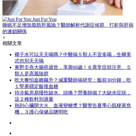
Just For You
睡眠不足增加脂肪肝風險？醫師解析代謝症候群、打鼾與肝病
的連鎖關係
×
相關文章
椰子水可以天天喝嗎？中醫揭５類人不宜多喝，生椰美
式也別天天喝
東野圭吾大腸癌過世，享壽68歲！６異常症狀注意、５
類人是高風險群
吃大餐怕血糖飆升？減重醫師揭研究：飯前30分鐘，吃
１堅果穩定飯後血糖
待冷氣房易慢性缺水、頭痛？營養師揭７大缺水症狀，
這２種飲料別過量
熱到心臟開大火、血液變糖漿？醫警告夏季心肌梗塞危
機，３護心保健品聰明吃