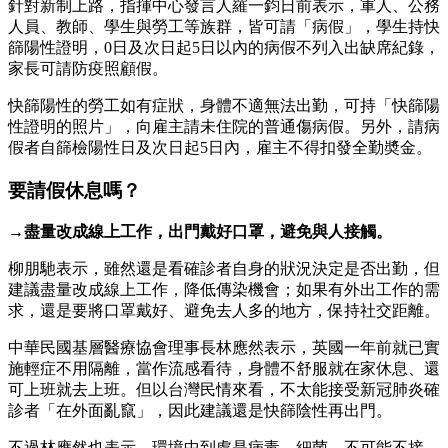
針對新制上路，指揮中心發言人羅一鈞日前表示，軍人、公務
人員、教師、學生與勞工等族群，皆可請「病假」，學生持快
篩陽性證明，0日及次日起5日以內的病假不列入出缺席紀錄，
家長可請防疫照顧假。
快篩陽性的勞工如有症狀，身體不適無法出勤，可持「快篩陽
性證明的照片」，向雇主請未住院的普通傷病假。另外，請病
假者自篩檢陽性日及次日起5日內，雇主不得扣發全勤奬金。
要請假休息嗎？
→盡量改成線上工作，出門戴好口罩，避免與人接觸。
柳朋馳表示，雖然還是看確診者自身的狀況決定是否出勤，但
建議盡量改成線上工作，降低傳染機會；如果有外出工作的需
求，還是要將口罩戴好、避免去人多的地方，保持社交距離。
中華民國基層醫療協會理事長林應然表示，英國一年前就已實
施輕症不用隔離，當作流感看待，身體不舒服就在家休息、還
可上班就去上班。但以台灣民情來看，不太能接受新冠肺炎確
診者「在外面亂竄」，因此建議還是快篩陰性再出門。
不過林應然也表示，環境中到處是病毒、細菌，不可能不接