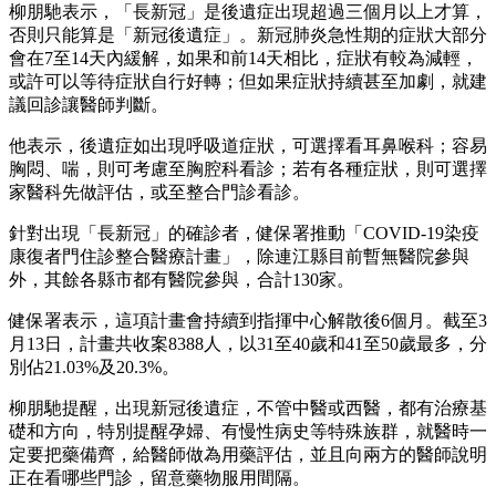
柳朋馳表示，「長新冠」是後遺症出現超過三個月以上才算，
否則只能算是「新冠後遺症」。新冠肺炎急性期的症狀大部分
會在7至14天內緩解，如果和前14天相比，症狀有較為減輕，
或許可以等待症狀自行好轉；但如果症狀持續甚至加劇，就建
議回診讓醫師判斷。
他表示，後遺症如出現呼吸道症狀，可選擇看耳鼻喉科；容易
胸悶、喘，則可考慮至胸腔科看診；若有各種症狀，則可選擇
家醫科先做評估，或至整合門診看診。
針對出現「長新冠」的確診者，健保署推動「COVID-19染疫
康復者門住診整合醫療計畫」，除連江縣目前暫無醫院參與
外，其餘各縣市都有醫院參與，合計130家。
健保署表示，這項計畫會持續到指揮中心解散後6個月。截至3
月13日，計畫共收案8388人，以31至40歲和41至50歲最多，分
別佔21.03%及20.3%。
柳朋馳提醒，出現新冠後遺症，不管中醫或西醫，都有治療基
礎和方向，特別提醒孕婦、有慢性病史等特殊族群，就醫時一
定要把藥備齊，給醫師做為用藥評估，並且向兩方的醫師說明
正在看哪些門診，留意藥物服用間隔。