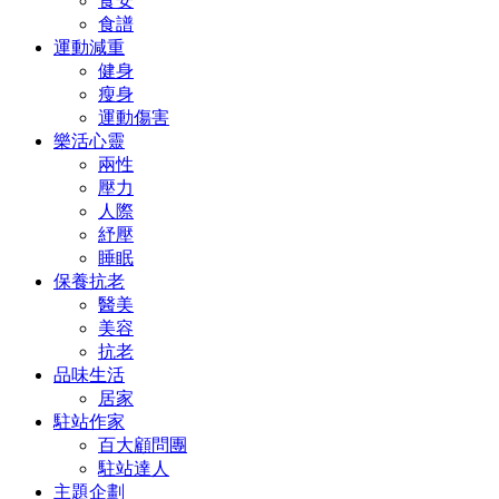
食安
食譜
運動減重
健身
瘦身
運動傷害
樂活心靈
兩性
壓力
人際
紓壓
睡眠
保養抗老
醫美
美容
抗老
品味生活
居家
駐站作家
百大顧問團
駐站達人
主題企劃