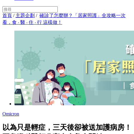
首頁
/
主題企劃
/
確診了怎麼辦？「居家照護」全攻略一次
看，食 ‧ 醫 ‧ 住 ‧ 行 這樣做！
Omicron
以為只是輕症，三天後卻被送加護病房！