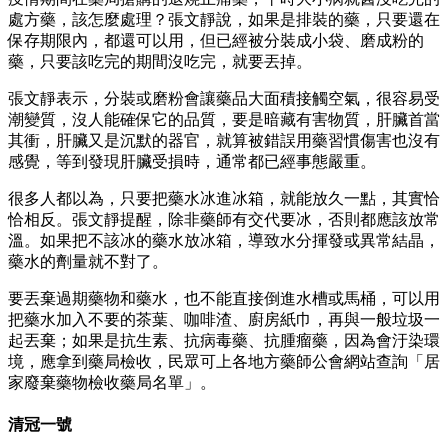
處方藥，該怎麼處理？張文靜說，如果是排裝的藥，只要還在
保存期限內，都還可以用，但已經被分裝成小袋、磨成粉的
藥，只要該吃完的期間沒吃完，就要丟掉。
張文靜表示，分裝或磨粉會讓藥品大面積接觸空氣，很容易受
潮變質，沒人能確保它的品質，要是暗藏有害物質，肝臟首當
其衝，肝臟又是沉默的器官，就算被錯誤用藥習慣傷害也沒有
感覺，等到發現肝臟受損時，通常都已經事態嚴重。
很多人都以為，只要把藥水冰進冰箱，就能放久一點，其實恰
恰相反。張文靜提醒，除非藥師有交代要冰，否則都應該放常
溫。如果把不該冰的藥水放冰箱，導致水分揮發或異常結晶，
藥水的劑量就不對了。
要丟棄過期藥物和藥水，也不能直接倒進水槽或馬桶，可以用
把藥水加入不要的茶葉、咖啡渣、廚房紙巾，再與一般垃圾一
起丟棄；如果是抗生素、抗病毒藥、抗腫瘤藥，因為會汙染環
境，應拿到藥局檢收，民眾可上各地方藥師公會網站查詢「居
家廢棄藥物檢收藥局名單」。
清冠一號