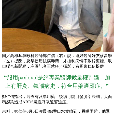
圖／高雄耳鼻喉科醫師鄭仁信（右）說，還好醫師好友蔡昌學
（左）提醒，及早使用抗病毒藥，才控制病情不致於更糟。取
自聯合新聞網，左圖記者王慧瑛／攝影，右圖鄭仁信提供
❝服用paxlovid是經專業醫師裁量權判斷，加
上有肝炎、氣喘病史，符合用藥適應症。❞
鄭仁信指出，若沒有及早用藥，後續可能引發肺部浸潤，大面
積感染造成ARDS急性呼吸道窘迫症。
未料，鄭仁信6月6日凌晨4點吞口水竟嗆到，吞嚥困難，他緊