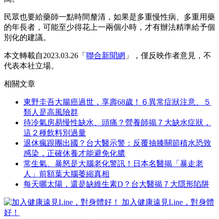
民眾也要給藥師一點時間釐清，如果是多重慢性病、多重用藥
的年長者，可能至少得花上一兩個小時，才有辦法精準給予個
別化的建議。
本文轉載自2023.03.26「
聯合新聞網
」，僅反映作者意見，不
代表本社立場。
相關文章
東野圭吾大腸癌過世，享壽68歲！６異常症狀注意、５
類人是高風險群
待冷氣房易慢性缺水、頭痛？營養師揭７大缺水症狀，
這２種飲料別過量
退休瘋跟團出國？台大醫示警：反覆抽膝關節積水恐致
感染，正確休養才能避免化膿
常生氣、暴怒是大腦老化警訊！日本名醫揭「暴走老
人」前額葉大腦萎縮真相
每天曬太陽，還是缺維生素D？台大醫揭７大隱形陷阱
加入健康遠見Line，對身體
好！