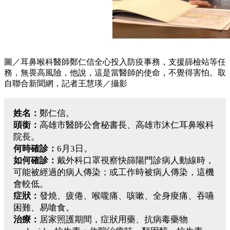
圖／耳鼻喉科醫師鄭仁信全心投入防疫事務，支援篩檢站等任
務，無畏高風險，他說，這是當醫師的使命，不覺得害怕。取
自聯合新聞網，記者王慧瑛／攝影
姓名：
鄭仁信。
頭銜：
高雄市醫師公會秘書長、高雄市沐仁耳鼻喉科
院長。
何時確診：
6月3日。
如何確診：
戴外科口罩視察快篩陽門診病人動線時，
可能被經過的病人傳染；或工作時被病人傳染，這機
會較低。
症狀：
發燒、疲倦、喉嚨痛、咳嗽、全身痠痛、吞嚥
困難、易嗆食。
治療：
居家照護期間，症狀用藥、抗病毒藥物