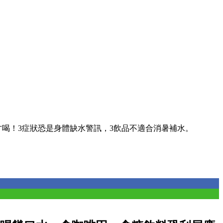
才喝！3症狀恐是身體缺水警訊，3飲品不適合消暑補水。