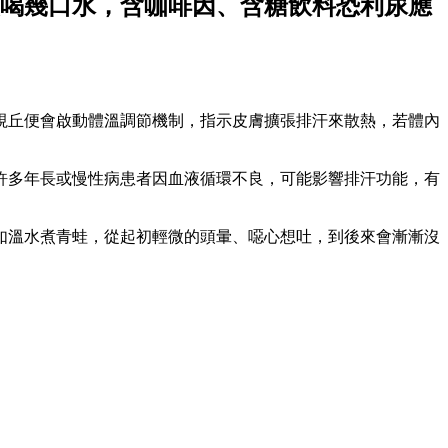
該喝幾口水，含咖啡因、含糖飲料恐利尿應
視丘便會啟動體溫調節機制，指示皮膚擴張排汗來散熱，若體內
許多年長或慢性病患者因血液循環不良，可能影響排汗功能，有
如溫水煮青蛙，從起初輕微的頭暈、噁心想吐，到後來會漸漸沒