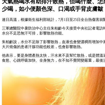
天氣熱喝水有助排汗散熱，但喝什麼、怎麼
少喝，如小便顏色深、口渴或手背皮膚皺
連日高溫，根據衛生福利部統計，7月1日至25日全台熱傷害就醫
三軍總醫院中暑防治中心主任朱柏齡今天接受中央社記者電訪
水分不足恐無汗可排，影響散熱功能。
朱柏齡說，水分不足除了影響散熱，血液也會變濃稠而增加中
大片燒傷的患者汗腺功能也較差，也會影響散熱。
他表示，要是身體產熱太快，汗水來不及幫忙散熱，或是體溫
食慾、心跳呼吸加快、全身無力，在不知不覺間變嚴重，最後