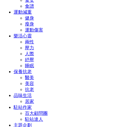
食安
食譜
運動減重
健身
瘦身
運動傷害
樂活心靈
兩性
壓力
人際
紓壓
睡眠
保養抗老
醫美
美容
抗老
品味生活
居家
駐站作家
百大顧問團
駐站達人
主題企劃