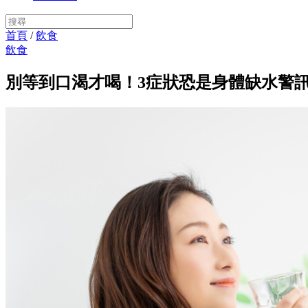
首頁
/
飲食
飲食
別等到口渴才喝！3症狀恐是身體缺水警