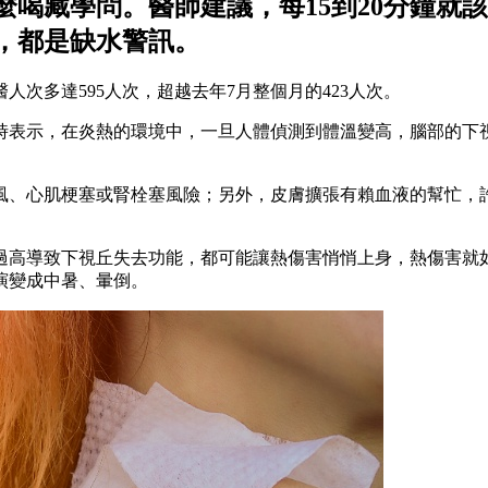
喝藏學問。醫師建議，每15到20分鐘就
，都是缺水警訊。
人次多達595人次，超越去年7月整個月的423人次。
時表示，在炎熱的環境中，一旦人體偵測到體溫變高，腦部的下
風、心肌梗塞或腎栓塞風險；另外，皮膚擴張有賴血液的幫忙，
過高導致下視丘失去功能，都可能讓熱傷害悄悄上身，熱傷害就
演變成中暑、暈倒。