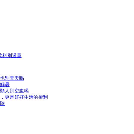
飲料別過量
也別天天喝
解暑
類人別空腹喝
，更是好好生活的權利
險