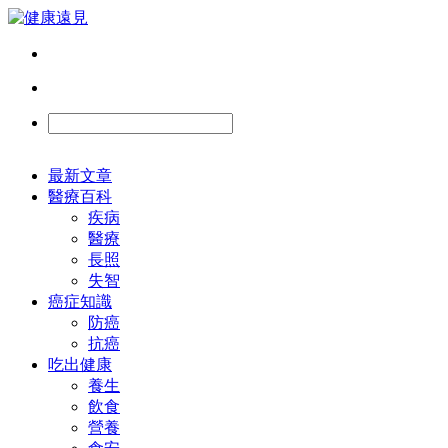
最新文章
醫療百科
疾病
醫療
長照
失智
癌症知識
防癌
抗癌
吃出健康
養生
飲食
營養