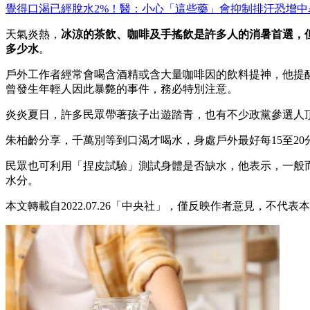
覺得口渴已經脫水2%！醫：小心「這些藥」會抑制排汗恐增中
天氣炎熱，
冰涼的茶飲、咖啡及手搖飲是許多人的消暑首選，
多少水
。
戶外工作者經常會喝含酒精或含大量咖啡因的飲料提神，他提
曾發生年輕人因此暴斃的事件，務必特別注意。
炎炎夏日，許多民眾帶著孩子出遊踏青，也有不少政黨參選人
朱柏齡分享，千萬別等到口渴才喝水，身處戶外最好每15至20分
民眾也可利用「捏皮試驗」測試身體是否缺水，他表示，一般
水分。
本文轉載自2022.07.26「中央社」，僅反映作者意見，不代表