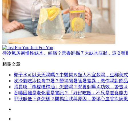
Just For You
待冷氣房易慢性缺水、頭痛？營養師揭７大缺水症狀，這２種
×
相關文章
椰子水可以天天喝嗎？中醫揭５類人不宜多喝，生椰美式
吹冷氣吃冰也會中暑？醫揭陽暑陰暑差異，教你喝對飲品
張員瑛「檸檬橄欖油」怎麼喝？營養師曝４功效，警告４
吞嚥困難是老化還是警訊？「好好吃飯」不只是進食能力
甲狀腺低下會怎樣？醫揭症狀與原因，警惕心血管疾病風