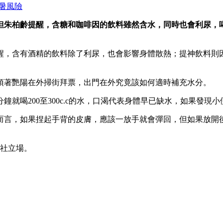
暑風險
但朱柏齡提醒，含糖和咖啡因的飲料雖然含水，同時也會利尿，
醒，含有酒精的飲料除了利尿，也會影響身體散熱；提神飲料則
頂著艷陽在外掃街拜票，出門在外究竟該如何適時補充水分。
鐘就喝200至300c.c的水，口渴代表身體早已缺水，如果發
而言，如果捏起手背的皮膚，應該一放手就會彈回，但如果放開
本社立場。